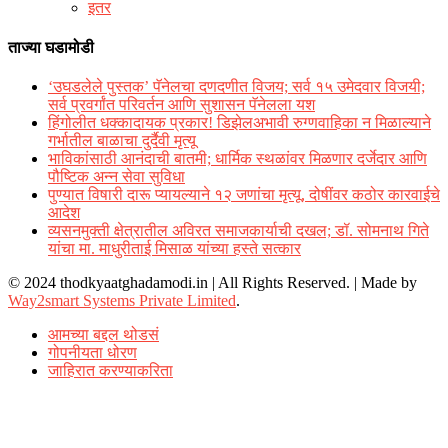
इतर
ताज्या घडामोडी
‘उघडलेले पुस्तक’ पॅनेलचा दणदणीत विजय; सर्व १५ उमेदवार विजयी;
सर्व प्रवर्गांत परिवर्तन आणि सुशासन पॅनेलला यश
हिंगोलीत धक्कादायक प्रकार! डिझेलअभावी रुग्णवाहिका न मिळाल्याने
गर्भातील बाळाचा दुर्दैवी मृत्यू
भाविकांसाठी आनंदाची बातमी; धार्मिक स्थळांवर मिळणार दर्जेदार आणि
पौष्टिक अन्न सेवा सुविधा
पुण्यात विषारी दारू प्यायल्याने १२ जणांचा मृत्यू, दोषींवर कठोर कारवाईचे
आदेश
व्यसनमुक्ती क्षेत्रातील अविरत समाजकार्याची दखल; डॉ. सोमनाथ गिते
यांचा मा. माधुरीताई मिसाळ यांच्या हस्ते सत्कार
© 2024 thodkyaatghadamodi.in | All Rights Reserved.
|
Made by
Way2smart Systems Private Limited
.
आमच्या बद्दल थोडसं
गोपनीयता धोरण
जाहिरात करण्याकरिता