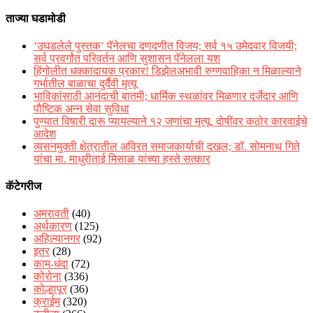
ताज्या घडामोडी
‘उघडलेले पुस्तक’ पॅनेलचा दणदणीत विजय; सर्व १५ उमेदवार विजयी;
सर्व प्रवर्गांत परिवर्तन आणि सुशासन पॅनेलला यश
हिंगोलीत धक्कादायक प्रकार! डिझेलअभावी रुग्णवाहिका न मिळाल्याने
गर्भातील बाळाचा दुर्दैवी मृत्यू
भाविकांसाठी आनंदाची बातमी; धार्मिक स्थळांवर मिळणार दर्जेदार आणि
पौष्टिक अन्न सेवा सुविधा
पुण्यात विषारी दारू प्यायल्याने १२ जणांचा मृत्यू, दोषींवर कठोर कारवाईचे
आदेश
व्यसनमुक्ती क्षेत्रातील अविरत समाजकार्याची दखल; डॉ. सोमनाथ गिते
यांचा मा. माधुरीताई मिसाळ यांच्या हस्ते सत्कार
कॅटेगरीज
अमरावती
(40)
अर्थकारण
(125)
अहिल्यानगर
(92)
इतर
(28)
काम-धंदा
(72)
कोरोना
(336)
कोल्हापूर
(36)
क्राईम
(320)