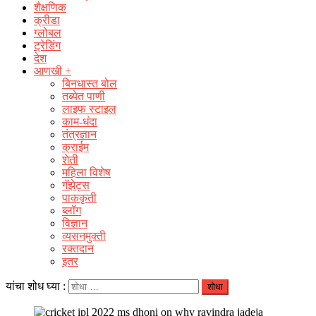
शैक्षणिक
क्रीडा
ग्लोबल
ट्रेडिंग
देश
आणखी +
बिनधास्त बोल
तब्येत पाणी
लाइफ स्टाइल
काम-धंदा
तंत्रज्ञान
क्राईम
शेती
महिला विशेष
गॅझेट्स
पाककृती
ब्लॉग
विज्ञान
व्यसनमुक्ती
रक्‍तदान
इतर
यांचा शोध घ्या :