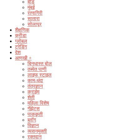
बीड
मुंबई
रत्नागिरी
सातारा
सोलापूर
शैक्षणिक
क्रीडा
ग्लोबल
ट्रेडिंग
देश
आणखी +
बिनधास्त बोल
तब्येत पाणी
लाइफ स्टाइल
काम-धंदा
तंत्रज्ञान
क्राईम
शेती
महिला विशेष
गॅझेट्स
पाककृती
ब्लॉग
विज्ञान
व्यसनमुक्ती
रक्‍तदान