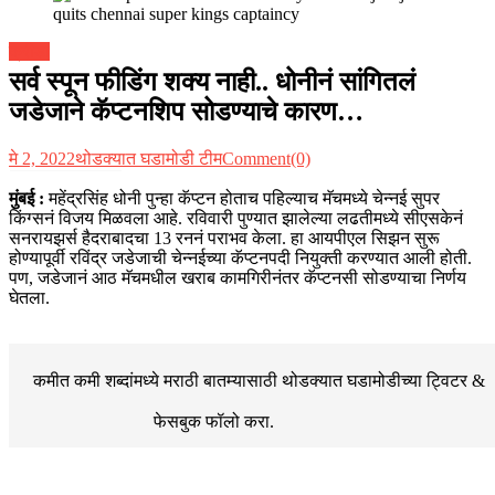
क्रीडा
सर्व स्पून फीडिंग शक्य नाही.. धोनीनं सांगितलं
जडेजाने कॅप्टनशिप सोडण्याचे कारण…
मे 2, 2022
थोडक्यात घडामोडी टीम
Comment(0)
मुंबई :
महेंद्रसिंह धोनी पुन्हा कॅप्टन होताच पहिल्याच मॅचमध्ये चेन्नई सुपर
किंग्सनं विजय मिळवला आहे. रविवारी पुण्यात झालेल्या लढतीमध्ये सीएसकेनं
सनरायझर्स हैदराबादचा 13 रननं पराभव केला. हा आयपीएल सिझन सुरू
होण्यापूर्वी रविंद्र जडेजाची चेन्नईच्या कॅप्टनपदी नियुक्ती करण्यात आली होती.
पण, जडेजानं आठ मॅचमधील खराब कामगिरीनंतर कॅप्टनसी सोडण्याचा निर्णय
घेतला.
कमीत कमी शब्दांमध्ये मराठी बातम्यासाठी थोडक्यात घडामोडीच्या
ट्विटर &
फेसबुक
फॉलो करा.