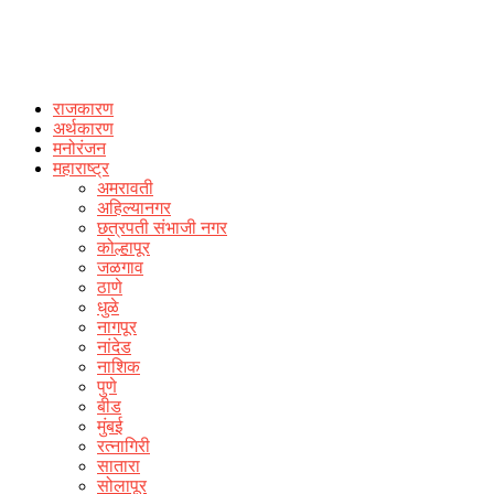
राजकारण
अर्थकारण
मनोरंजन
महाराष्ट्र
अमरावती
अहिल्यानगर
छत्रपती संभाजी नगर
कोल्हापूर
जळगाव
ठाणे
धुळे
नागपूर
नांदेड
नाशिक
पुणे
बीड
मुंबई
रत्नागिरी
सातारा
सोलापूर