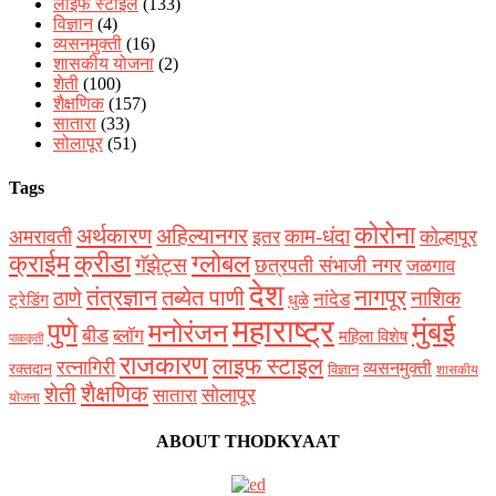
लाइफ स्टाइल
(133)
विज्ञान
(4)
व्यसनमुक्ती
(16)
शासकीय योजना
(2)
शेती
(100)
शैक्षणिक
(157)
सातारा
(33)
सोलापूर
(51)
Tags
कोरोना
अर्थकारण
अहिल्यानगर
काम-धंदा
अमरावती
कोल्हापूर
इतर
क्राईम
क्रीडा
ग्लोबल
गॅझेट्स
छत्रपती संभाजी नगर
जळगाव
देश
नागपूर
तंत्रज्ञान
तब्येत पाणी
ठाणे
नाशिक
नांदेड
ट्रेडिंग
धुळे
महाराष्ट्र
मुंबई
पुणे
मनोरंजन
बीड
ब्लॉग
महिला विशेष
पाककृती
राजकारण
लाइफ स्टाइल
रत्नागिरी
व्यसनमुक्ती
रक्‍तदान
विज्ञान
शासकीय
शैक्षणिक
शेती
सोलापूर
सातारा
योजना
ABOUT THODKYAAT