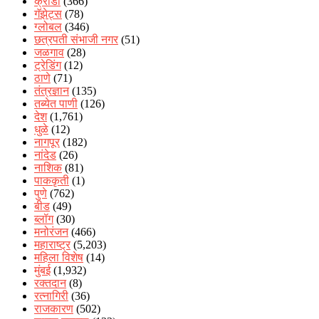
क्रीडा
(366)
गॅझेट्स
(78)
ग्लोबल
(346)
छत्रपती संभाजी नगर
(51)
जळगाव
(28)
ट्रेडिंग
(12)
ठाणे
(71)
तंत्रज्ञान
(135)
तब्येत पाणी
(126)
देश
(1,761)
धुळे
(12)
नागपूर
(182)
नांदेड
(26)
नाशिक
(81)
पाककृती
(1)
पुणे
(762)
बीड
(49)
ब्लॉग
(30)
मनोरंजन
(466)
महाराष्ट्र
(5,203)
महिला विशेष
(14)
मुंबई
(1,932)
रक्‍तदान
(8)
रत्नागिरी
(36)
राजकारण
(502)