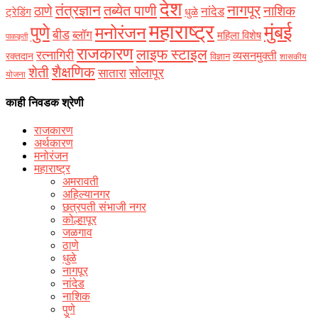
देश
नागपूर
तंत्रज्ञान
तब्येत पाणी
ठाणे
नाशिक
नांदेड
ट्रेडिंग
धुळे
महाराष्ट्र
मुंबई
पुणे
मनोरंजन
बीड
ब्लॉग
महिला विशेष
पाककृती
राजकारण
लाइफ स्टाइल
रत्नागिरी
व्यसनमुक्ती
रक्‍तदान
विज्ञान
शासकीय
शैक्षणिक
शेती
सोलापूर
सातारा
योजना
काही निवडक श्रेणी
राजकारण
अर्थकारण
मनोरंजन
महाराष्ट्र
अमरावती
अहिल्यानगर
छत्रपती संभाजी नगर
कोल्हापूर
जळगाव
ठाणे
धुळे
नागपूर
नांदेड
नाशिक
पुणे