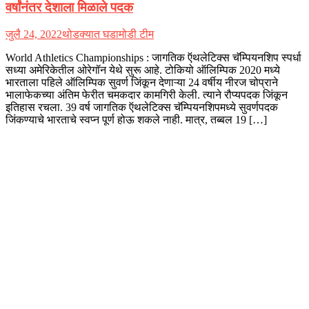
वर्षांनंतर देशाला मिळाले पदक
जुलै 24, 2022
थोडक्यात घडामोडी टीम
World Athletics Championships : जागतिक ऍथलेटिक्स चॅम्पियनशिप स्पर्धा
सध्या अमेरिकेतील ओरेगॉन येथे सुरू आहे. टोकियो ऑलिम्पिक 2020 मध्ये
भारताला पहिले ऑलिम्पिक सुवर्ण जिंकून देणाऱ्या 24 वर्षीय नीरज चोप्राने
भालाफेकच्या अंतिम फेरीत चमकदार कामगिरी केली. त्याने रौप्यपदक जिंकून
इतिहास रचला. 39 वर्ष जागतिक ऍथलेटिक्स चॅम्पियनशिपमध्ये सुवर्णपदक
जिंकण्याचे भारताचे स्वप्न पूर्ण होऊ शकले नाही. मात्र, तब्बल 19 […]