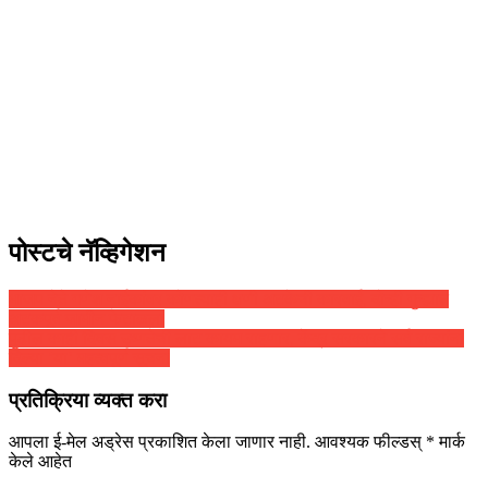
पोस्टचे नॅव्हिगेशन
भाजप नेते गणेश नाईकांवर कोणत्याही क्षणी अटकेची कारवाई, दोन्ही गुन्ह्यात
अटकपूर्व जामीन फेटाळला
पुढील काही दिवस उष्णतेची लाट कायम राहणार, केंद्र सरकारने सर्व राज्यांना
दिल्या ‘या’ महत्वपूर्ण सूचना
प्रतिक्रिया व्यक्त करा
आपला ई-मेल अड्रेस प्रकाशित केला जाणार नाही.
आवश्यक फील्डस्
*
मार्क
केले आहेत