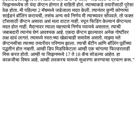
सिझनमध्येच तो यंदा कॅप्टन होणार हे माहिती होतं. त्याच्याकडे तयारीसाठी पुरेसा
वेळ होता. मी पहिल्या 2 मॅचमध्ये जडेजाला मदत केली. त्यानंतर कुणी कोणत्या
साईडनं बॉलिंग करायची, तसंच अन्य सर्व निर्णय मी त्याच्यावर सोपवले. तो फक्त
टॉससाठी कॅप्टन असावा असं मला वाटत नाही. स्पून फिडिंग केल्यानं कॅप्टनला
मदत होत नाही. मैदानावर त्याला महत्त्वाचे निर्णय घ्यायचे असतात. त्याची
जबाबदारी त्यानंच घेणं आवश्यक आहे. एकदा कॅप्टन झाल्यावर अनेक गोष्टींवर
लक्ष द्यावं लागतं. त्यामध्ये स्वत:च्या खेळाचाही समावेश असतो. माझ्या मते
कॅप्टनसीचा त्याच्या तयारीवर परिणाम झाला. त्याची बॅटींग आणि बॉलिंग पूर्वीच्या
पद्धतीनं होत नव्हती. आम्ही डिप मिडविकेटला आम्ही एक चांगल्या फिल्डरलाही
मिस करत होतो. आम्ही या सिझनमध्ये 17 ते 18 कॅच सोडल्या आहेत. हा
काळजीचा विषय आहे. आम्ही लवकरच यामध्ये सुधारणा करण्याचा प्रयत्न करू.”