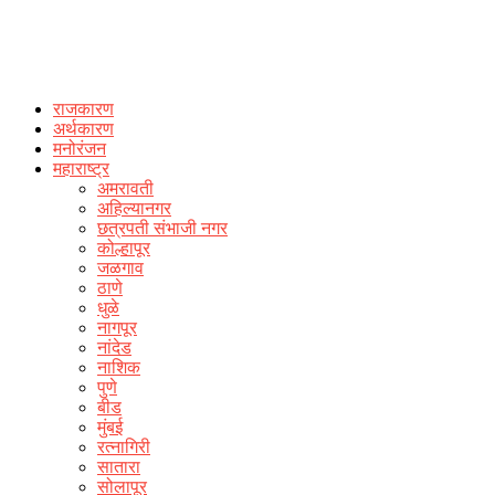
राजकारण
अर्थकारण
मनोरंजन
महाराष्ट्र
अमरावती
अहिल्यानगर
छत्रपती संभाजी नगर
कोल्हापूर
जळगाव
ठाणे
धुळे
नागपूर
नांदेड
नाशिक
पुणे
बीड
मुंबई
रत्नागिरी
सातारा
सोलापूर