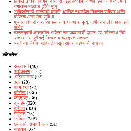
हिंगोलीत धक्कादायक प्रकार! डिझेलअभावी रुग्णवाहिका न मिळाल्याने
गर्भातील बाळाचा दुर्दैवी मृत्यू
भाविकांसाठी आनंदाची बातमी; धार्मिक स्थळांवर मिळणार दर्जेदार आणि
पौष्टिक अन्न सेवा सुविधा
पुण्यात विषारी दारू प्यायल्याने १२ जणांचा मृत्यू, दोषींवर कठोर कारवाईचे
आदेश
व्यसनमुक्ती क्षेत्रातील अविरत समाजकार्याची दखल; डॉ. सोमनाथ गिते
यांचा मा. माधुरीताई मिसाळ यांच्या हस्ते सत्कार
भरतीच्या बोगस जाहिरातींपासून सावध राहण्याचे आवाहन
कॅटेगरीज
अमरावती
(40)
अर्थकारण
(125)
अहिल्यानगर
(92)
इतर
(28)
काम-धंदा
(72)
कोरोना
(336)
कोल्हापूर
(36)
क्राईम
(320)
क्रीडा
(366)
गॅझेट्स
(78)
ग्लोबल
(346)
छत्रपती संभाजी नगर
(51)
जळगाव
(28)