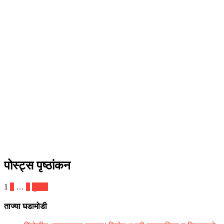
पोस्ट्स पृष्ठांकन
1
2
…
5
पुढील
ताज्या घडामोडी