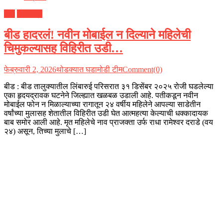
बीड
महाराष्ट्र
बीड हादरलं! नवीन मोबाईल न दिल्याने महिलेची
चिमुकल्यासह विहिरीत उडी…
फेब्रुवारी 2, 2026
थोडक्यात घडामोडी टीम
Comment(0)
बीड : बीड तालुक्यातील लिंबारुई परिसरात ३१ डिसेंबर २०२५ रोजी घडलेल्या
एका हृदयद्रावक घटनेने जिल्ह्यात खळबळ उडाली आहे. पतीकडून नवीन
मोबाईल फोन न मिळाल्याच्या रागातून २४ वर्षीय महिलेने आपल्या साडेतीन
वर्षांच्या मुलासह शेतातील विहिरीत उडी घेत आत्महत्या केल्याची धक्कादायक
बाब समोर आली आहे. मृत महिलेचे नाव प्राजक्ता उर्फ राधा रामेश्वर दराडे (वय
२४) असून, तिच्या मुलाचे […]