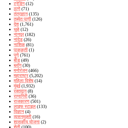
ट्रेडिंग
(12)
ठाणे
(71)
तंत्रज्ञान
(135)
तब्येत पाणी
(126)
देश
(1,761)
धुळे
(12)
नागपूर
(182)
नांदेड
(26)
नाशिक
(81)
पाककृती
(1)
पुणे
(761)
बीड
(49)
ब्लॉग
(30)
मनोरंजन
(466)
महाराष्ट्र
(5,202)
महिला विशेष
(14)
मुंबई
(1,932)
रक्‍तदान
(8)
रत्नागिरी
(36)
राजकारण
(501)
लाइफ स्टाइल
(133)
विज्ञान
(4)
व्यसनमुक्ती
(16)
शासकीय योजना
(2)
शेती
(100)