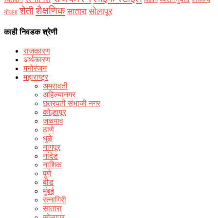
विज्ञान
शासकीय
शैक्षणिक
शेती
सोलापूर
सातारा
योजना
काही निवडक श्रेणी
राजकारण
अर्थकारण
मनोरंजन
महाराष्ट्र
अमरावती
अहिल्यानगर
छत्रपती संभाजी नगर
कोल्हापूर
जळगाव
ठाणे
धुळे
नागपूर
नांदेड
नाशिक
पुणे
बीड
मुंबई
रत्नागिरी
सातारा
सोलापूर