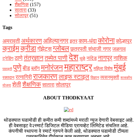
शैक्षणिक
(157)
सातारा
(33)
सोलापूर
(51)
Tags
कोरोना
अर्थकारण
अहिल्यानगर
काम-धंदा
अमरावती
कोल्हापूर
इतर
क्राईम
क्रीडा
ग्लोबल
गॅझेट्स
छत्रपती संभाजी नगर
जळगाव
देश
नागपूर
तंत्रज्ञान
तब्येत पाणी
ठाणे
नाशिक
नांदेड
ट्रेडिंग
धुळे
महाराष्ट्र
मुंबई
पुणे
मनोरंजन
बीड
ब्लॉग
महिला विशेष
पाककृती
राजकारण
लाइफ स्टाइल
रत्नागिरी
व्यसनमुक्ती
रक्‍तदान
विज्ञान
शासकीय
शैक्षणिक
शेती
सोलापूर
सातारा
योजना
ABOUT THODKYAAT
थोडक्यात घडामोडी ही कमीत कमी शब्दांमध्ये मराठी न्युज देणारी वेबसाइट आहे.
ही वेबसाइट वे२स्मार्ट डिजिटल मीडिया प्रायव्हेट लिमिटेड संचलित आहे.
कंपनीची स्थापना वे स्मार्ट ग्रुपने केली आहे, थोडक्यात घडामोडी टीमला
पत्रकारितेत दीर्घकाळ काम करण्याचा अनुभव आहे.