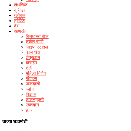
शैक्षणिक
क्रीडा
ग्लोबल
ट्रेडिंग
देश
आणखी +
बिनधास्त बोल
तब्येत पाणी
लाइफ स्टाइल
काम-धंदा
तंत्रज्ञान
क्राईम
शेती
महिला विशेष
गॅझेट्स
पाककृती
ब्लॉग
विज्ञान
व्यसनमुक्ती
रक्‍तदान
इतर
ताज्या घडामोडी