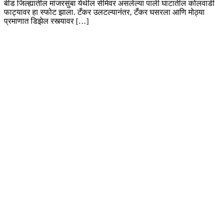
बीड जिल्ह्यातील मांजरसुंबा येथील सीमेवर असलेल्या पाली घाटातील कोलवाडी
फाट्यावर हा स्फोट झाला. टँकर उलटल्यानंतर, टँकर घसरला आणि मोठ्या
प्रमाणात डिझेल रस्त्यावर […]