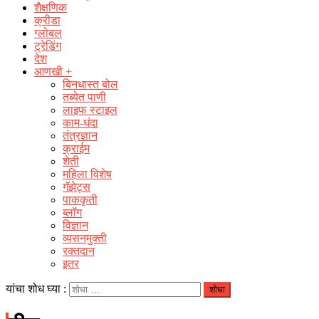
शैक्षणिक
क्रीडा
ग्लोबल
ट्रेडिंग
देश
आणखी +
बिनधास्त बोल
तब्येत पाणी
लाइफ स्टाइल
काम-धंदा
तंत्रज्ञान
क्राईम
शेती
महिला विशेष
गॅझेट्स
पाककृती
ब्लॉग
विज्ञान
व्यसनमुक्ती
रक्‍तदान
इतर
यांचा शोध घ्या :