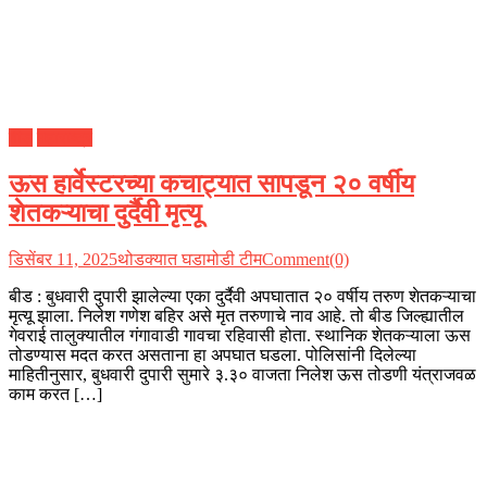
बीड
महाराष्ट्र
ऊस हार्वेस्टरच्या कचाट्यात सापडून २० वर्षीय
शेतकऱ्याचा दुर्दैवी मृत्यू
डिसेंबर 11, 2025
थोडक्यात घडामोडी टीम
Comment(0)
बीड : बुधवारी दुपारी झालेल्या एका दुर्दैवी अपघातात २० वर्षीय तरुण शेतकऱ्याचा
मृत्यू झाला. निलेश गणेश बहिर असे मृत तरुणाचे नाव आहे. तो बीड जिल्ह्यातील
गेवराई तालुक्यातील गंगावाडी गावचा रहिवासी होता. स्थानिक शेतकऱ्याला ऊस
तोडण्यास मदत करत असताना हा अपघात घडला. पोलिसांनी दिलेल्या
माहितीनुसार, बुधवारी दुपारी सुमारे ३.३० वाजता निलेश ऊस तोडणी यंत्राजवळ
काम करत […]