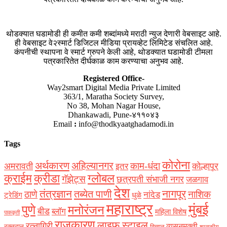
थोडक्यात घडामोडी ही कमीत कमी शब्दांमध्ये मराठी न्युज देणारी वेबसाइट आहे.
ही वेबसाइट वे२स्मार्ट डिजिटल मीडिया प्रायव्हेट लिमिटेड संचलित आहे.
कंपनीची स्थापना वे स्मार्ट ग्रुपने केली आहे, थोडक्यात घडामोडी टीमला
पत्रकारितेत दीर्घकाळ काम करण्याचा अनुभव आहे.
Registered Office-
Way2smart Digital Media Private Limited
363/1, Maratha Society Survey,
No 38, Mohan Nagar House,
Dhankawadi, Pune-४११०४३
Email
:
info@thodkyaatghadamodi.in
Tags
कोरोना
अर्थकारण
अहिल्यानगर
काम-धंदा
अमरावती
कोल्हापूर
इतर
क्राईम
क्रीडा
ग्लोबल
गॅझेट्स
छत्रपती संभाजी नगर
जळगाव
देश
नागपूर
तंत्रज्ञान
तब्येत पाणी
ठाणे
नाशिक
नांदेड
ट्रेडिंग
धुळे
महाराष्ट्र
मुंबई
पुणे
मनोरंजन
बीड
ब्लॉग
महिला विशेष
पाककृती
राजकारण
लाइफ स्टाइल
रत्नागिरी
व्यसनमुक्ती
रक्‍तदान