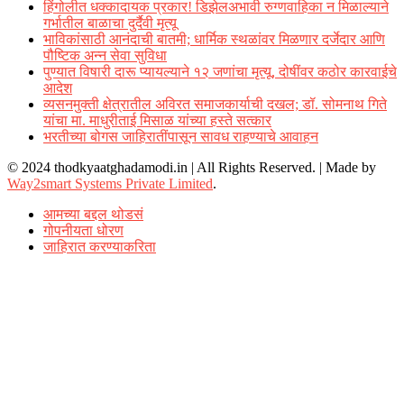
हिंगोलीत धक्कादायक प्रकार! डिझेलअभावी रुग्णवाहिका न मिळाल्याने
गर्भातील बाळाचा दुर्दैवी मृत्यू
भाविकांसाठी आनंदाची बातमी; धार्मिक स्थळांवर मिळणार दर्जेदार आणि
पौष्टिक अन्न सेवा सुविधा
पुण्यात विषारी दारू प्यायल्याने १२ जणांचा मृत्यू, दोषींवर कठोर कारवाईचे
आदेश
व्यसनमुक्ती क्षेत्रातील अविरत समाजकार्याची दखल; डॉ. सोमनाथ गिते
यांचा मा. माधुरीताई मिसाळ यांच्या हस्ते सत्कार
भरतीच्या बोगस जाहिरातींपासून सावध राहण्याचे आवाहन
© 2024 thodkyaatghadamodi.in | All Rights Reserved.
|
Made by
Way2smart Systems Private Limited
.
आमच्या बद्दल थोडसं
गोपनीयता धोरण
जाहिरात करण्याकरिता