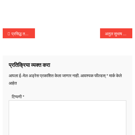
पोस्टचे
प्रसिद्ध तबलावादक उस्ताद झाकीर हुसेन यांचे निधन, वयाच्या ७३ व्या वर्षी घेतला अखेरचा श्वास
अतुल सुभाष यांची पत्नी निकिता, सासू आणि भावाला अटक, पण अतुलच्या मुलाविषयी माहिती नसल्याने कुटुंबीयांना काळजी
नॅव्हिगेशन
प्रतिक्रिया व्यक्त करा
आपला ई-मेल अड्रेस प्रकाशित केला जाणार नाही.
आवश्यक फील्डस्
*
मार्क केले
आहेत
टिप्पणी
*