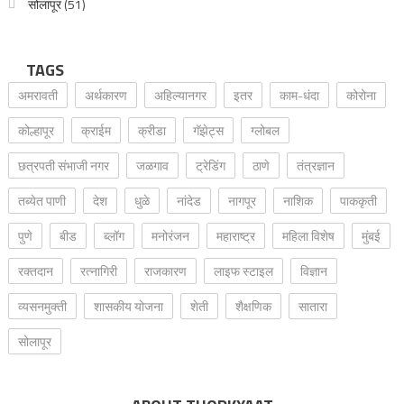
सोलापूर
(51)
TAGS
अमरावती
अर्थकारण
अहिल्यानगर
इतर
काम-धंदा
कोरोना
कोल्हापूर
क्राईम
क्रीडा
गॅझेट्स
ग्लोबल
छत्रपती संभाजी नगर
जळगाव
ट्रेडिंग
ठाणे
तंत्रज्ञान
तब्येत पाणी
देश
धुळे
नांदेड
नागपूर
नाशिक
पाककृती
पुणे
बीड
ब्लॉग
मनोरंजन
महाराष्ट्र
महिला विशेष
मुंबई
रक्‍तदान
रत्नागिरी
राजकारण
लाइफ स्टाइल
विज्ञान
व्यसनमुक्ती
शासकीय योजना
शेती
शैक्षणिक
सातारा
सोलापूर