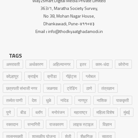
Way2smart Digital Media Private Limited
363/1, Maratha Society Survey,
No 38, Mohan Nagar House,
Dhankawadi, Pune-४११०४३
Email
:
info@thodkyaatghadamodi.in
TAGS
अमरावती
अर्थकारण
अहिल्यानगर
इतर
काम-धंदा
कोरोना
कोल्हापूर
क्राईम
क्रीडा
गॅझेट्स
ग्लोबल
छत्रपती संभाजी नगर
जळगाव
ट्रेडिंग
ठाणे
तंत्रज्ञान
तब्येत पाणी
देश
धुळे
नांदेड
नागपूर
नाशिक
पाककृती
पुणे
बीड
ब्लॉग
मनोरंजन
महाराष्ट्र
महिला विशेष
मुंबई
रक्‍तदान
रत्नागिरी
राजकारण
लाइफ स्टाइल
विज्ञान
व्यसनमुक्ती
शासकीय योजना
शेती
शैक्षणिक
सातारा