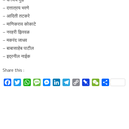
– दत्तात्रय भरणे
– आदिती तटकरे
– माणिकराव कोकाटे
– नरहरी झिरवळ
– मकरंद जाधव
– बाबासाहेब पाटील
– इद्रनील नाईक
Share this :
Facebook
Twitter
WhatsApp
Message
Messenger
LinkedIn
Telegram
Copy
Pinboard
WeChat
Share
Link