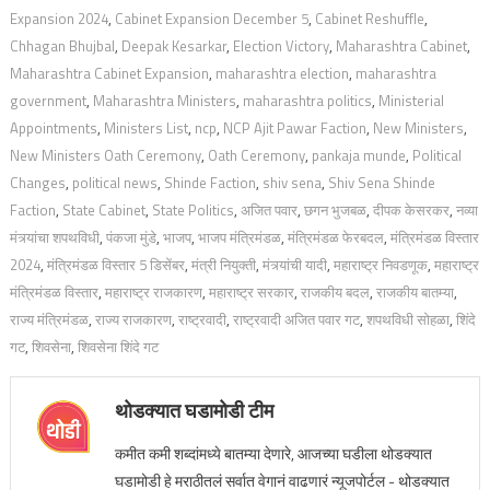
Expansion 2024
,
Cabinet Expansion December 5
,
Cabinet Reshuffle
,
Chhagan Bhujbal
,
Deepak Kesarkar
,
Election Victory
,
Maharashtra Cabinet
,
Maharashtra Cabinet Expansion
,
maharashtra election
,
maharashtra
government
,
Maharashtra Ministers
,
maharashtra politics
,
Ministerial
Appointments
,
Ministers List
,
ncp
,
NCP Ajit Pawar Faction
,
New Ministers
,
New Ministers Oath Ceremony
,
Oath Ceremony
,
pankaja munde
,
Political
Changes
,
political news
,
Shinde Faction
,
shiv sena
,
Shiv Sena Shinde
Faction
,
State Cabinet
,
State Politics
,
अजित पवार
,
छगन भुजबळ
,
दीपक केसरकर
,
नव्या
मंत्र्यांचा शपथविधी
,
पंकजा मुंडे
,
भाजप
,
भाजप मंत्रिमंडळ
,
मंत्रिमंडळ फेरबदल
,
मंत्रिमंडळ विस्तार
2024
,
मंत्रिमंडळ विस्तार 5 डिसेंबर
,
मंत्री नियुक्ती
,
मंत्र्यांची यादी
,
महाराष्ट्र निवडणूक
,
महाराष्ट्र
मंत्रिमंडळ विस्तार
,
महाराष्ट्र राजकारण
,
महाराष्ट्र सरकार
,
राजकीय बदल
,
राजकीय बातम्या
,
राज्य मंत्रिमंडळ
,
राज्य राजकारण
,
राष्ट्रवादी
,
राष्ट्रवादी अजित पवार गट
,
शपथविधी सोहळा
,
शिंदे
गट
,
शिवसेना
,
शिवसेना शिंदे गट
थोडक्यात घडामोडी टीम
कमीत कमी शब्दांमध्ये बातम्या देणारे, आजच्या घडीला थोडक्यात
घडामोडी हे मराठीतलं सर्वात वेगानं वाढणारं न्यूजपोर्टल - थोडक्यात