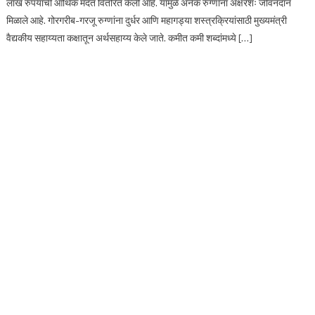
लाख रुपयांची आर्थिक मदत वितरित केली आहे. यामुळे अनेक रुग्णांना अक्षरशः जीवनदान
मिळाले आहे. गोरगरीब-गरजू रुग्णांना दुर्धर आणि महागड्या शस्त्रक्रियांसाठी मुख्यमंत्री
वैद्यकीय सहाय्यता कक्षातून अर्थसहाय्य केले जाते. कमीत कमी शब्दांमध्ये […]