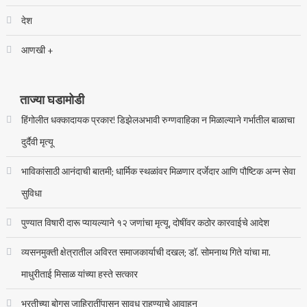
देश
आणखी +
ताज्या घडामोडी
हिंगोलीत धक्कादायक प्रकार! डिझेलअभावी रुग्णवाहिका न मिळाल्याने गर्भातील बाळाचा
दुर्दैवी मृत्यू
भाविकांसाठी आनंदाची बातमी; धार्मिक स्थळांवर मिळणार दर्जेदार आणि पौष्टिक अन्न सेवा
सुविधा
पुण्यात विषारी दारू प्यायल्याने १२ जणांचा मृत्यू, दोषींवर कठोर कारवाईचे आदेश
व्यसनमुक्ती क्षेत्रातील अविरत समाजकार्याची दखल; डॉ. सोमनाथ गिते यांचा मा.
माधुरीताई मिसाळ यांच्या हस्ते सत्कार
भरतीच्या बोगस जाहिरातींपासून सावध राहण्याचे आवाहन