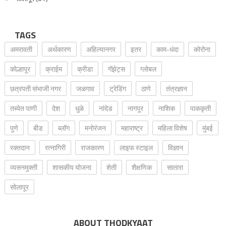
TAGS
अमरावती
अर्थकारण
अहिल्यानगर
इतर
काम-धंदा
कोरोना
कोल्हापूर
क्राईम
क्रीडा
गॅझेट्स
ग्लोबल
छत्रपती संभाजी नगर
जळगाव
ट्रेडिंग
ठाणे
तंत्रज्ञान
तब्येत पाणी
देश
धुळे
नांदेड
नागपूर
नाशिक
पाककृती
पुणे
बीड
ब्लॉग
मनोरंजन
महाराष्ट्र
महिला विशेष
मुंबई
रक्‍तदान
रत्नागिरी
राजकारण
लाइफ स्टाइल
विज्ञान
व्यसनमुक्ती
शासकीय योजना
शेती
शैक्षणिक
सातारा
सोलापूर
ABOUT THODKYAAT