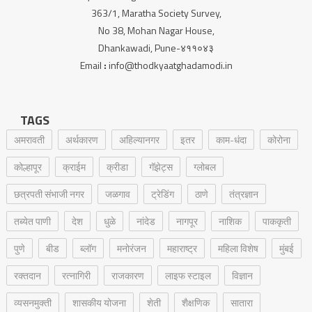
363/1, Maratha Society Survey,
No 38, Mohan Nagar House,
Dhankawadi, Pune-४११०४३
Email
:
info@thodkyaatghadamodi.in
TAGS
अमरावती
अर्थकारण
अहिल्यानगर
इतर
काम-धंदा
कोरोना
कोल्हापूर
क्राईम
क्रीडा
गॅझेट्स
ग्लोबल
छत्रपती संभाजी नगर
जळगाव
ट्रेडिंग
ठाणे
तंत्रज्ञान
तब्येत पाणी
देश
धुळे
नांदेड
नागपूर
नाशिक
पाककृती
पुणे
बीड
ब्लॉग
मनोरंजन
महाराष्ट्र
महिला विशेष
मुंबई
रक्‍तदान
रत्नागिरी
राजकारण
लाइफ स्टाइल
विज्ञान
व्यसनमुक्ती
शासकीय योजना
शेती
शैक्षणिक
सातारा