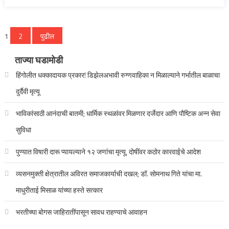
पोस्ट्स
1
2
पुढील
पृष्ठांकन
ताज्या घडामोडी
हिंगोलीत धक्कादायक प्रकार! डिझेलअभावी रुग्णवाहिका न मिळाल्याने गर्भातील बाळाचा
दुर्दैवी मृत्यू
भाविकांसाठी आनंदाची बातमी; धार्मिक स्थळांवर मिळणार दर्जेदार आणि पौष्टिक अन्न सेवा
सुविधा
पुण्यात विषारी दारू प्यायल्याने १२ जणांचा मृत्यू, दोषींवर कठोर कारवाईचे आदेश
व्यसनमुक्ती क्षेत्रातील अविरत समाजकार्याची दखल; डॉ. सोमनाथ गिते यांचा मा.
माधुरीताई मिसाळ यांच्या हस्ते सत्कार
भरतीच्या बोगस जाहिरातींपासून सावध राहण्याचे आवाहन