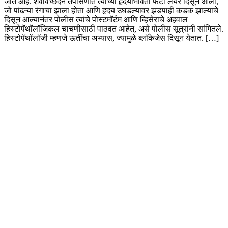
जात आहे. शवविच्छेदन तपासणीत त्यांच्या हृदयाभोवती फॅटी लेयर दिसून आला,
जो पांढऱ्या रंगाचा झाला होता आणि हृदय उघडल्यावर झडपाही कडक झाल्याचे
दिसून आल्यानंतर पोलीस त्यांचे पोस्टमॉर्टम आणि व्हिसेराचे अहवाल
हिस्टोपॅथॉलॉजिकल चाचणीसाठी पाठवत आहेत, असे पोलीस सूत्रांनी सांगितले.
हिस्टोपॅथॉलॉजी म्हणजे ऊतींचा अभ्यास, ज्यामुळे ब्लॉकेजेस दिसून येतात. […]