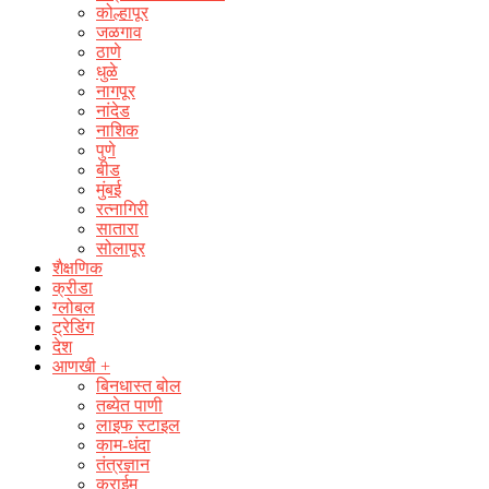
कोल्हापूर
जळगाव
ठाणे
धुळे
नागपूर
नांदेड
नाशिक
पुणे
बीड
मुंबई
रत्नागिरी
सातारा
सोलापूर
शैक्षणिक
क्रीडा
ग्लोबल
ट्रेडिंग
देश
आणखी +
बिनधास्त बोल
तब्येत पाणी
लाइफ स्टाइल
काम-धंदा
तंत्रज्ञान
क्राईम