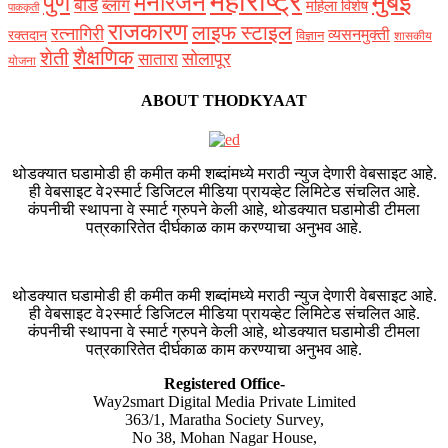
महाराष्ट्र
मुंबई
पुणे
मनोरंजन
बीड
ब्लॉग
महिला विशेष
पाककृती
राजकारण
लाइफ स्टाइल
रत्नागिरी
व्यसनमुक्ती
रक्‍तदान
विज्ञान
शासकीय
शैक्षणिक
शेती
सोलापूर
सातारा
योजना
ABOUT THODKYAAT
थोडक्यात घडामोडी ही कमीत कमी शब्दांमध्ये मराठी न्युज देणारी वेबसाइट आहे.
ही वेबसाइट वे२स्मार्ट डिजिटल मीडिया प्रायव्हेट लिमिटेड संचलित आहे.
कंपनीची स्थापना वे स्मार्ट ग्रुपने केली आहे, थोडक्यात घडामोडी टीमला
पत्रकारितेत दीर्घकाळ काम करण्याचा अनुभव आहे.
थोडक्यात घडामोडी ही कमीत कमी शब्दांमध्ये मराठी न्युज देणारी वेबसाइट आहे.
ही वेबसाइट वे२स्मार्ट डिजिटल मीडिया प्रायव्हेट लिमिटेड संचलित आहे.
कंपनीची स्थापना वे स्मार्ट ग्रुपने केली आहे, थोडक्यात घडामोडी टीमला
पत्रकारितेत दीर्घकाळ काम करण्याचा अनुभव आहे.
Registered Office-
Way2smart Digital Media Private Limited
363/1, Maratha Society Survey,
No 38, Mohan Nagar House,