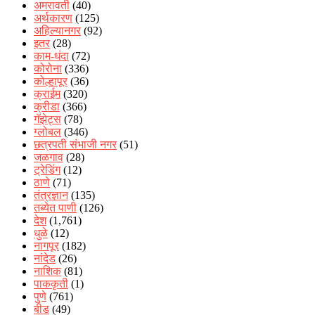
अमरावती
(40)
अर्थकारण
(125)
अहिल्यानगर
(92)
इतर
(28)
काम-धंदा
(72)
कोरोना
(336)
कोल्हापूर
(36)
क्राईम
(320)
क्रीडा
(366)
गॅझेट्स
(78)
ग्लोबल
(346)
छत्रपती संभाजी नगर
(51)
जळगाव
(28)
ट्रेडिंग
(12)
ठाणे
(71)
तंत्रज्ञान
(135)
तब्येत पाणी
(126)
देश
(1,761)
धुळे
(12)
नागपूर
(182)
नांदेड
(26)
नाशिक
(81)
पाककृती
(1)
पुणे
(761)
बीड
(49)