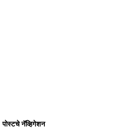
पोस्टचे नॅव्हिगेशन