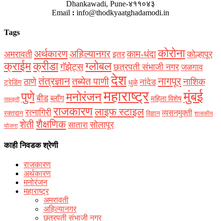
Dhankawadi, Pune-४११०४३
Email
:
info@thodkyaatghadamodi.in
Tags
कोरोना
अर्थकारण
अहिल्यानगर
काम-धंदा
अमरावती
कोल्हापूर
इतर
क्राईम
क्रीडा
ग्लोबल
गॅझेट्स
छत्रपती संभाजी नगर
जळगाव
देश
नागपूर
तंत्रज्ञान
तब्येत पाणी
ठाणे
नाशिक
नांदेड
ट्रेडिंग
धुळे
महाराष्ट्र
मुंबई
पुणे
मनोरंजन
बीड
ब्लॉग
महिला विशेष
पाककृती
राजकारण
लाइफ स्टाइल
रत्नागिरी
व्यसनमुक्ती
रक्‍तदान
विज्ञान
शासकीय
शैक्षणिक
शेती
सोलापूर
सातारा
योजना
काही निवडक श्रेणी
राजकारण
अर्थकारण
मनोरंजन
महाराष्ट्र
अमरावती
अहिल्यानगर
छत्रपती संभाजी नगर