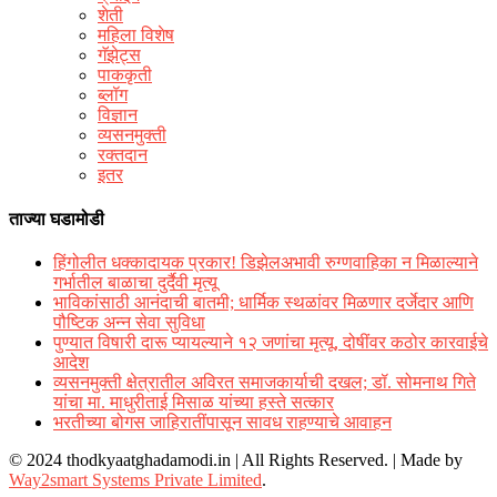
शेती
महिला विशेष
गॅझेट्स
पाककृती
ब्लॉग
विज्ञान
व्यसनमुक्ती
रक्‍तदान
इतर
ताज्या घडामोडी
हिंगोलीत धक्कादायक प्रकार! डिझेलअभावी रुग्णवाहिका न मिळाल्याने
गर्भातील बाळाचा दुर्दैवी मृत्यू
भाविकांसाठी आनंदाची बातमी; धार्मिक स्थळांवर मिळणार दर्जेदार आणि
पौष्टिक अन्न सेवा सुविधा
पुण्यात विषारी दारू प्यायल्याने १२ जणांचा मृत्यू, दोषींवर कठोर कारवाईचे
आदेश
व्यसनमुक्ती क्षेत्रातील अविरत समाजकार्याची दखल; डॉ. सोमनाथ गिते
यांचा मा. माधुरीताई मिसाळ यांच्या हस्ते सत्कार
भरतीच्या बोगस जाहिरातींपासून सावध राहण्याचे आवाहन
© 2024 thodkyaatghadamodi.in | All Rights Reserved.
|
Made by
Way2smart Systems Private Limited
.