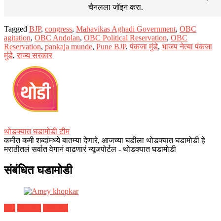
चैनलला जॉइन करा.
Tagged
BJP
,
congress
,
Mahavikas Aghadi Government
,
OBC
agitation
,
OBC Andolan
,
OBC Political Reservation
,
OBC
Reservation
,
pankaja munde
,
Pune BJP
,
पंकजा मुंडे
,
भाजप नेत्या पंकजा
मुंडे
,
राज्य सरकार
थोडक्यात घडामोडी टीम
कमीत कमी शब्दांमध्ये बातम्या देणारे, आजच्या घडीला थोडक्यात घडामोडी हे
मराठीतलं सर्वात वेगानं वाढणारं न्यूजपोर्टल - थोडक्यात घडामोडी
संबंधित घडामोडी
ठाणे
मनोरंजन
महाराष्ट्र