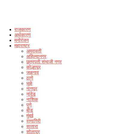
राजकारण
अर्थकारण
मनोरंजन
महाराष्ट्र
अमरावती
अहिल्यानगर
छत्रपती संभाजी नगर
कोल्हापूर
जळगाव
ठाणे
धुळे
नागपूर
नांदेड
नाशिक
पुणे
बीड
मुंबई
रत्नागिरी
सातारा
सोलापूर