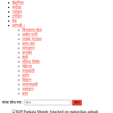
शैक्षणिक
क्रीडा
ग्लोबल
ट्रेडिंग
देश
आणखी +
बिनधास्त बोल
तब्येत पाणी
लाइफ स्टाइल
काम-धंदा
तंत्रज्ञान
क्राईम
शेती
महिला विशेष
गॅझेट्स
पाककृती
ब्लॉग
विज्ञान
व्यसनमुक्ती
रक्‍तदान
इतर
यांचा शोध घ्या :