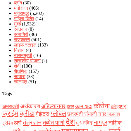
ब्लॉग
(30)
मनोरंजन
(466)
महाराष्ट्र
(5,202)
महिला विशेष
(14)
मुंबई
(1,932)
रक्‍तदान
(8)
रत्नागिरी
(36)
राजकारण
(501)
लाइफ स्टाइल
(133)
विज्ञान
(4)
व्यसनमुक्ती
(16)
शासकीय योजना
(2)
शेती
(100)
शैक्षणिक
(157)
सातारा
(33)
सोलापूर
(51)
Tags
कोरोना
अर्थकारण
अहिल्यानगर
काम-धंदा
अमरावती
कोल्हापूर
इतर
क्राईम
क्रीडा
ग्लोबल
गॅझेट्स
छत्रपती संभाजी नगर
जळगाव
देश
नागपूर
तंत्रज्ञान
तब्येत पाणी
ठाणे
नाशिक
नांदेड
ट्रेडिंग
धुळे