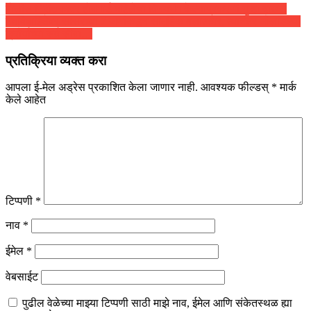
पोलीस निरीक्षकावर होमगार्ड महिलेचा विनयभंग केल्याप्रकरणी गुन्हा दाखल
नवविवाहितेवर सासरच्या 7 जणांकडून सामूहिक बलात्कार, त्यानंतर ओलांडल्या
क्रौर्याच्या सर्व सीमा…
प्रतिक्रिया व्यक्त करा
आपला ई-मेल अड्रेस प्रकाशित केला जाणार नाही.
आवश्यक फील्डस्
*
मार्क
केले आहेत
टिप्पणी
*
नाव
*
ईमेल
*
वेबसाईट
पुढील वेळेच्या माझ्या टिप्पणी साठी माझे नाव, ईमेल आणि संकेतस्थळ ह्या