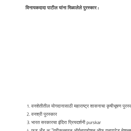
विनायकदादा पाटील यांना मिळालेले पुरस्कार :
वनशेतीतील योगदानासाठी महाराष्ट्र शासनाचा कृषीभूषण
पुरस्
वनश्री
पुरस्कार
भारत सरकारचा इंदिरा प्रियदर्शनी
purskar
फुड अँड अॅग्रीकल्चरल ऑर्गनायझेशन ऑफ युनायटेड नेशन्सच