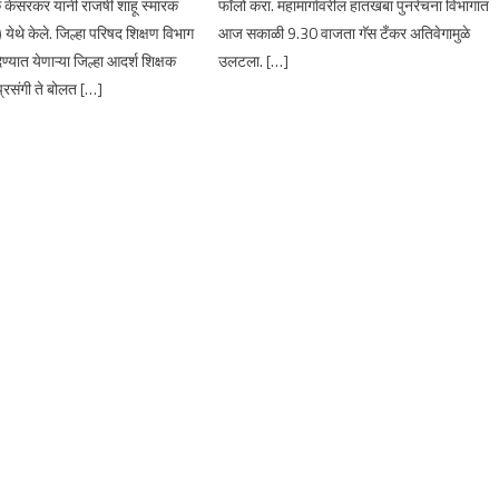
केसरकर यांनी राजर्षी शाहू स्मारक
फॉलो करा. महामार्गावरील हातखंबा पुनर्रचना विभागात
ेथे केले. जिल्हा परिषद शिक्षण विभाग
आज सकाळी 9.30 वाजता गॅस टँकर अतिवेगामुळे
ेण्यात येणाऱ्या जिल्हा आदर्श शिक्षक
उलटला. […]
्रसंगी ते बोलत […]