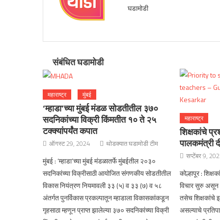
घडामोडी
संबंधित घडामोडी
महाराष्ट्र
मुंबई
‘म्हाडा’च्या मुंबई मंडळ सोडतीतील ३७०
सदनिकांच्या विक्री किंमतीत १० ते २५
महाराष्ट्र
टक्क्यांपर्यंत कपात
शिक्षकांचे प्
पालकमंत्री
ऑगस्ट 29, 2024
थोडक्यात घडामोडी टीम
सप्टेंबर 9, 20
मुंबई : ‘म्हाडा’च्या मुंबई मंडळातर्फे मुंबईतील २०३०
सदनिकांच्या विक्रीसाठी आयोजित संगणकीय सोडतीतील
कोल्हापूर : शिक्
विकास नियंत्रण नियमावली ३३ (५) व ३३ (७) व ५८
विचार सुरु असून 
अंतर्गत पुनर्विकास प्रकल्पातून म्हाडाला विकासकांकडून
तसेच शिक्षकांचे इ
गृहसाठा म्हणून प्राप्त झालेल्या ३७० सदनिकांच्या विक्री
असल्याचे प्रतिपा