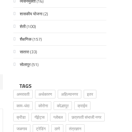
व्यसनमुक्ती
(16)
शासकीय योजना
(2)
शेती
(100)
शैक्षणिक
(157)
सातारा
(33)
सोलापूर
(51)
TAGS
अमरावती
अर्थकारण
अहिल्यानगर
इतर
काम-धंदा
कोरोना
कोल्हापूर
क्राईम
क्रीडा
गॅझेट्स
ग्लोबल
छत्रपती संभाजी नगर
जळगाव
ट्रेडिंग
ठाणे
तंत्रज्ञान