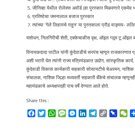
जीनिव्हा येथील रोलेक्स अवॉर्ड (हा पुरस्कार मिळवणारे एकमेव 
प्रतिष्ठेचा जमनालाल बजाज पुरस्कार
त्यांच्या ‘गेले लिहायचे राहून’ या पुस्तकाला प्रौढ वाङ्मय- 
यशोधन, निलगिरीची शेती, एक्केचाळीस वृक्ष, ऑइल ग्लूम टू ऑइल ब्ल
विनायकदादा पाटील यांनी कुंदेवाडीचे सरपंच म्हणून राजकारणात 
अशी भरारी घेत त्यांनी राज्य मंत्रिमंडळात उद्योग, सांस्कृतिक कार्
कुंदेवाडी विकास कार्यकारी सहकारी सोसायटीचे चेअरमन, नाशिक 
संचालक, नाशिक जिल्हा मध्यवर्ती सहकारी बँकेचे संचालक म्हणूनही त्
महामंडळाचे अध्यक्षपदही पाच वर्षे देण्यात आले होते.
Share this :
Facebook
Twitter
WhatsApp
Message
Messenger
LinkedIn
Telegram
Copy
Pinboard
We
Link