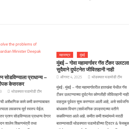
महाराष्ट्र
मुंबई
मुंबई – गोवा महामार्गावर गॅस टँकर उलटला
सुदैवाने दुर्घटनेत जीवितहानी नाही
रश्न सोडविण्याला प्राधान्य –
ऑगस्ट 4, 2025
थोडक्यात घडामोडी टीम
 दीपक केसरकर
मुंबई : मुंबई – गोवा महामार्गावरील हातखंबा येथील गॅस
23
थोडक्यात घडामोडी टीम
टँकर उलटण्याच्या दुर्घटनेत कोणतीही जीवितहानी नाही
षकांची अशैक्षणिक कामे कमी करण्याबाबत
वाहतूक पूर्ववत सुरू करण्यात आली आहे, असे सार्वजन
त्याला लवकरच मूर्त स्वरुप येईल.
बांधकाम विभाग (सार्वजनिक उपक्रम)च्या वतीने
तर प्रश्न सोडविण्याला प्राधान्य देणार
कळविण्यात आले आहे. कमीत कमी शब्दांमध्ये मराठी
दन शालेय शिक्षणमंत्री तथा
बातम्यासाठी थोडक्यात घडामोडीच्या ट्विटर & फेसबु