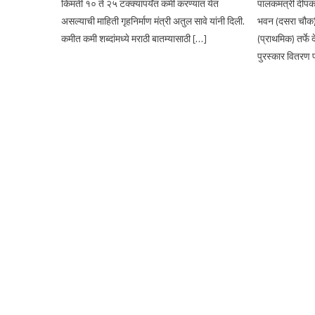
किंमती १० ते २५ टक्क्यांपर्यंत कमी करण्यात येत
पालकमंत्री दीपक 
असल्याची माहिती गृहनिर्माण मंत्री अतुल सावे यांनी दिली.
भवन (दसरा चौक) य
कमीत कमी शब्दांमध्ये मराठी बातम्यासाठी […]
(प्राथमिक) तर्फे द
पुरस्कार वितरण प