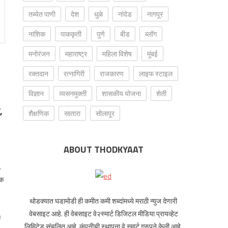
तब्येत पाणी
देश
धुळे
नांदेड
नागपूर
नाशिक
पाककृती
पुणे
बीड
ब्लॉग
मनोरंजन
महाराष्ट्र
महिला विशेष
मुंबई
रक्‍तदान
रत्नागिरी
राजकारण
लाइफ स्टाइल
विज्ञान
व्यसनमुक्ती
शासकीय योजना
शेती
,
शैक्षणिक
सातारा
सोलापूर
ABOUT THODKYAAT
.
िक
थोडक्यात घडामोडी ही कमीत कमी शब्दांमध्ये मराठी न्युज देणारी
वेबसाइट आहे. ही वेबसाइट वे२स्मार्ट डिजिटल मीडिया प्रायव्हेट
क
लिमिटेड संचलित आहे. कंपनीची स्थापना वे स्मार्ट ग्रुपने केली आहे,