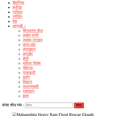
शैक्षणिक
क्रीडा
ग्लोबल
ट्रेडिंग
देश
आणखी +
बिनधास्त बोल
तब्येत पाणी
लाइफ स्टाइल
काम-धंदा
तंत्रज्ञान
क्राईम
शेती
महिला विशेष
गॅझेट्स
पाककृती
ब्लॉग
विज्ञान
व्यसनमुक्ती
रक्‍तदान
इतर
यांचा शोध घ्या :