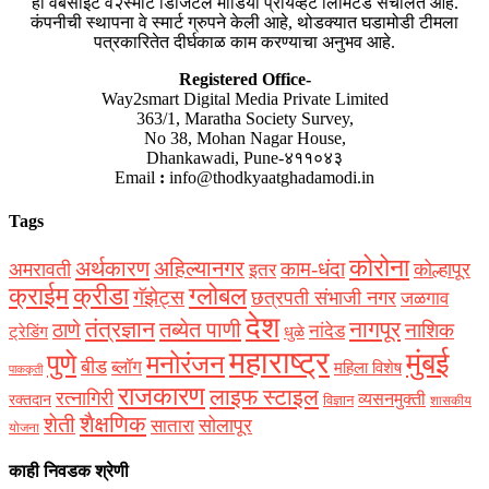
ही वेबसाइट वे२स्मार्ट डिजिटल मीडिया प्रायव्हेट लिमिटेड संचलित आहे.
कंपनीची स्थापना वे स्मार्ट ग्रुपने केली आहे, थोडक्यात घडामोडी टीमला
पत्रकारितेत दीर्घकाळ काम करण्याचा अनुभव आहे.
Registered Office-
Way2smart Digital Media Private Limited
363/1, Maratha Society Survey,
No 38, Mohan Nagar House,
Dhankawadi, Pune-४११०४३
Email
:
info@thodkyaatghadamodi.in
Tags
कोरोना
अर्थकारण
अहिल्यानगर
काम-धंदा
अमरावती
कोल्हापूर
इतर
क्राईम
क्रीडा
ग्लोबल
गॅझेट्स
छत्रपती संभाजी नगर
जळगाव
देश
नागपूर
तंत्रज्ञान
तब्येत पाणी
ठाणे
नाशिक
नांदेड
ट्रेडिंग
धुळे
महाराष्ट्र
मुंबई
पुणे
मनोरंजन
बीड
ब्लॉग
महिला विशेष
पाककृती
राजकारण
लाइफ स्टाइल
रत्नागिरी
व्यसनमुक्ती
रक्‍तदान
विज्ञान
शासकीय
शैक्षणिक
शेती
सोलापूर
सातारा
योजना
काही निवडक श्रेणी