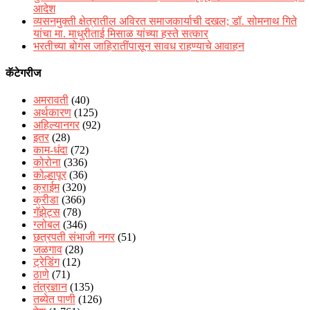
आदेश
व्यसनमुक्ती क्षेत्रातील अविरत समाजकार्याची दखल; डॉ. सोमनाथ गिते
यांचा मा. माधुरीताई मिसाळ यांच्या हस्ते सत्कार
भरतीच्या बोगस जाहिरातींपासून सावध राहण्याचे आवाहन
कॅटेगरीज
अमरावती
(40)
अर्थकारण
(125)
अहिल्यानगर
(92)
इतर
(28)
काम-धंदा
(72)
कोरोना
(336)
कोल्हापूर
(36)
क्राईम
(320)
क्रीडा
(366)
गॅझेट्स
(78)
ग्लोबल
(346)
छत्रपती संभाजी नगर
(51)
जळगाव
(28)
ट्रेडिंग
(12)
ठाणे
(71)
तंत्रज्ञान
(135)
तब्येत पाणी
(126)