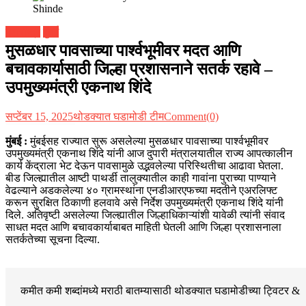
महाराष्ट्र
मुंबई
मुसळधार पावसाच्या पार्श्वभूमीवर मदत आणि
बचावकार्यासाठी जिल्हा प्रशासनाने सतर्क रहावे –
उपमुख्यमंत्री एकनाथ शिंदे
सप्टेंबर 15, 2025
थोडक्यात घडामोडी टीम
Comment(0)
मुंबई :
मुंबईसह राज्यात सुरू असलेल्या मुसळधार पावसाच्या पार्श्वभूमीवर
उपमुख्यमंत्री एकनाथ शिंदे यांनी आज दुपारी मंत्रालयातील राज्य आपत्कालीन
कार्य केंद्राला भेट देऊन पावसामुळे उद्भवलेल्या परिस्थितीचा आढावा घेतला.
बीड जिल्ह्यातील आष्टी पाथर्डी तालुक्यातील काही गावांना पुराच्या पाण्याने
वेढल्याने अडकलेल्या ४० ग्रामस्थांना एनडीआरएफच्या मदतीने एअरलिफ्ट
करून सुरक्षित ठिकाणी हलवावे असे निर्देश उपमुख्यमंत्री एकनाथ शिंदे यांनी
दिले. अतिवृष्टी असलेल्या जिल्ह्यातील जिल्हाधिकाऱ्यांशी यावेळी त्यांनी संवाद
साधत मदत आणि बचावकार्याबाबत माहिती घेतली आणि जिल्हा प्रशासनाला
सतर्कतेच्या सूचना दिल्या.
कमीत कमी शब्दांमध्ये मराठी बातम्यासाठी थोडक्यात घडामोडीच्या
ट्विटर &