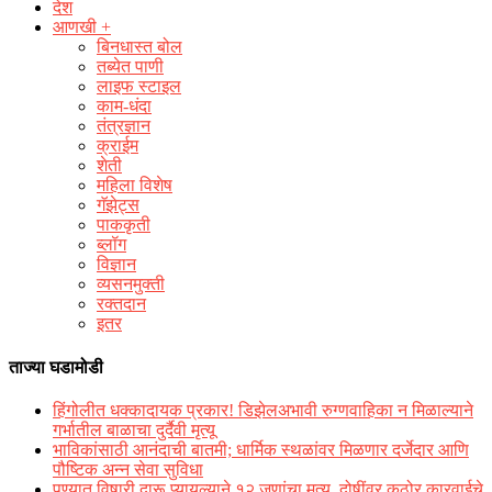
देश
आणखी +
बिनधास्त बोल
तब्येत पाणी
लाइफ स्टाइल
काम-धंदा
तंत्रज्ञान
क्राईम
शेती
महिला विशेष
गॅझेट्स
पाककृती
ब्लॉग
विज्ञान
व्यसनमुक्ती
रक्‍तदान
इतर
ताज्या घडामोडी
हिंगोलीत धक्कादायक प्रकार! डिझेलअभावी रुग्णवाहिका न मिळाल्याने
गर्भातील बाळाचा दुर्दैवी मृत्यू
भाविकांसाठी आनंदाची बातमी; धार्मिक स्थळांवर मिळणार दर्जेदार आणि
पौष्टिक अन्न सेवा सुविधा
पुण्यात विषारी दारू प्यायल्याने १२ जणांचा मृत्यू, दोषींवर कठोर कारवाईचे