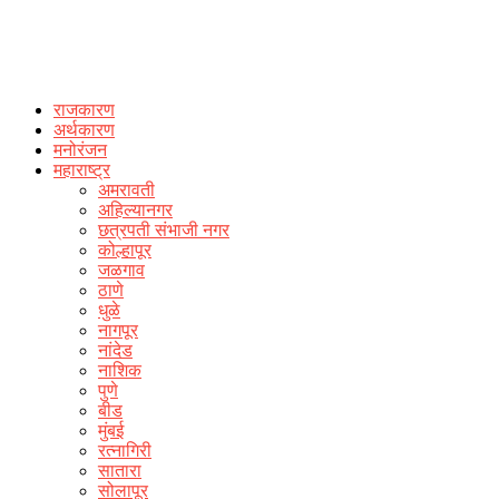
राजकारण
अर्थकारण
मनोरंजन
महाराष्ट्र
अमरावती
अहिल्यानगर
छत्रपती संभाजी नगर
कोल्हापूर
जळगाव
ठाणे
धुळे
नागपूर
नांदेड
नाशिक
पुणे
बीड
मुंबई
रत्नागिरी
सातारा
सोलापूर