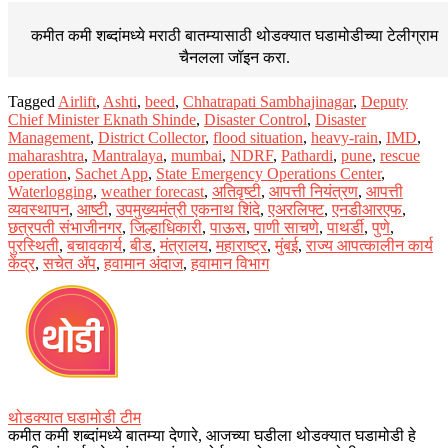
कमीत कमी शब्दांमध्ये मराठी बातम्यासाठी थोडक्यात घडामोडीच्या
टेलीग्राम
चैनलला जॉइन करा.
Tagged
Airlift
,
Ashti
,
beed
,
Chhatrapati Sambhajinagar
,
​​Deputy
Chief Minister Eknath Shinde
,
Disaster Control
,
Disaster
Management
,
District Collector
,
flood situation
,
heavy-rain
,
IMD
,
maharashtra
,
Mantralaya
,
mumbai
,
NDRF
,
Pathardi
,
pune
,
rescue
operation
,
Sachet App
,
State Emergency Operations Center
,
Waterlogging
,
weather forecast
,
अतिवृष्टी
,
आपत्ती नियंत्रण
,
आपत्ती
व्यवस्थापन
,
आष्टी
,
उपमुख्यमंत्री एकनाथ शिंदे
,
एअरलिफ्ट
,
एनडीआरएफ
,
छत्रपती संभाजीनगर
,
जिल्हाधिकारी
,
पाऊस
,
पाणी साचणे
,
पाथर्डी
,
पुणे
,
पुरस्थिती
,
बचावकार्य
,
बीड
,
मंत्रालय
,
महाराष्ट्र
,
मुंबई
,
राज्य आपत्कालीन कार्य
केंद्र
,
सचेत ॲप
,
हवामान अंदाज
,
हवामान विभाग
थोडक्यात घडामोडी टीम
कमीत कमी शब्दांमध्ये बातम्या देणारे, आजच्या घडीला थोडक्यात घडामोडी हे