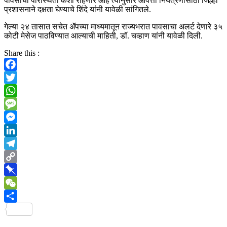
पावसाची परिस्थिती कशी राहणार आहे त्यानुसार आपत्ती नियंत्रणासाठी जिल्हा
प्रशासनाने दक्षता घेण्याचे शिंदे यांनी यावेळी सांगितले.
गेल्या २४ तासात सचेत ॲपच्या माध्यमातून राज्यभरात पावसाचा अलर्ट देणारे ३५
कोटी मेसेज पाठविण्यात आल्याची माहिती, डॉ. चव्हाण यांनी यावेळी दिली.
Share this :
Facebook
Twitter
WhatsApp
Message
Messenger
LinkedIn
Telegram
Copy
Link
Pinboard
WeChat
Share