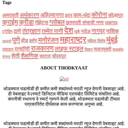
Tags
कोरोना
अर्थकारण
अहिल्यानगर
काम-धंदा
अमरावती
कोल्हापूर
इतर
क्राईम
क्रीडा
ग्लोबल
गॅझेट्स
छत्रपती संभाजी नगर
जळगाव
देश
नागपूर
तंत्रज्ञान
तब्येत पाणी
ठाणे
नाशिक
नांदेड
ट्रेडिंग
धुळे
महाराष्ट्र
मुंबई
पुणे
मनोरंजन
बीड
ब्लॉग
महिला विशेष
पाककृती
राजकारण
लाइफ स्टाइल
रत्नागिरी
व्यसनमुक्ती
रक्‍तदान
विज्ञान
शासकीय
शैक्षणिक
शेती
सोलापूर
सातारा
योजना
ABOUT THODKYAAT
थोडक्यात घडामोडी ही कमीत कमी शब्दांमध्ये मराठी न्युज देणारी वेबसाइट आहे.
ही वेबसाइट वे२स्मार्ट डिजिटल मीडिया प्रायव्हेट लिमिटेड संचलित आहे.
कंपनीची स्थापना वे स्मार्ट ग्रुपने केली आहे, थोडक्यात घडामोडी टीमला
पत्रकारितेत दीर्घकाळ काम करण्याचा अनुभव आहे.
थोडक्यात घडामोडी ही कमीत कमी शब्दांमध्ये मराठी न्युज देणारी वेबसाइट आहे.