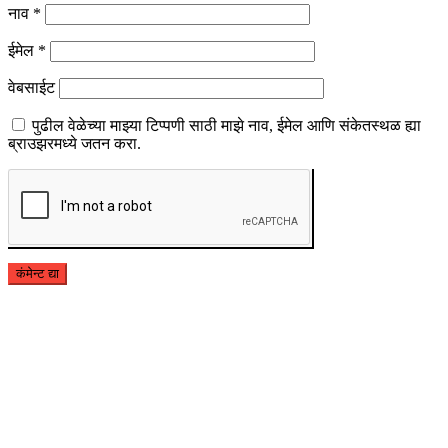
नाव
*
ईमेल
*
वेबसाईट
पुढील वेळेच्या माझ्या टिप्पणी साठी माझे नाव, ईमेल आणि संकेतस्थळ ह्या
ब्राउझरमध्ये जतन करा.