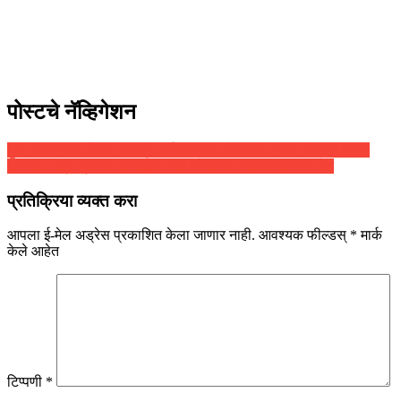
पोस्टचे नॅव्हिगेशन
पुणे : विमानतळ रोडवर आयटी कर्मचाऱ्यावर कोयत्याने हल्ला; दोघांना अटक
परिवहन मंत्री प्रताप सरनाईक यांची लोणावळा बसस्थानकाला भेट
प्रतिक्रिया व्यक्त करा
आपला ई-मेल अड्रेस प्रकाशित केला जाणार नाही.
आवश्यक फील्डस्
*
मार्क
केले आहेत
टिप्पणी
*