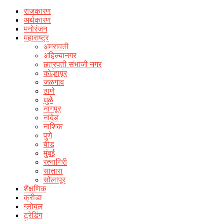
राजकारण
अर्थकारण
मनोरंजन
महाराष्ट्र
अमरावती
अहिल्यानगर
छत्रपती संभाजी नगर
कोल्हापूर
जळगाव
ठाणे
धुळे
नागपूर
नांदेड
नाशिक
पुणे
बीड
मुंबई
रत्नागिरी
सातारा
सोलापूर
शैक्षणिक
क्रीडा
ग्लोबल
ट्रेडिंग