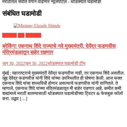
मराठीतलं सर्वात वेगानं वाढणारं न्यूजपोर्टल - थोडक्यात घडामोडी
संबंधित घडामोडी
महाराष्ट्र
मुंबई
राजकारण
ब्रेकिंग! एकनाथ शिंदे राज्याचे नवे मुख्यमंत्री, देवेंद्र फडणवीस
मंत्रिमंडळातून बाहेर राहणार
जून 30, 2022
जून 30, 2022
थोडक्यात घडामोडी टीम
मुंबई : महाराष्ट्राचे मुख्यमंत्री देवेंद्र फडणवीस नाही, तर एकनाथ शिंदे असतील.
खुद्द देवेंद्र फडणवीस यांनी शिंदे यांच्या उपस्थितीत ही घोषणा केली. आज फक्त
एकनाथ शिंदे यांचा शपथविधी होणार असल्याचे फडणवीस यांनी सांगितले. ते
म्हणाले, एकनाथ शिंदे यांच्या मंत्रिमंडळातून मी बाहेर राहणार आहे. कमीत कमी
शब्दांमध्ये मराठी बातम्यासाठी थोडक्यात घडामोडीच्या ट्विटर & फेसबुक फॉलो
करा. उद्धव […]