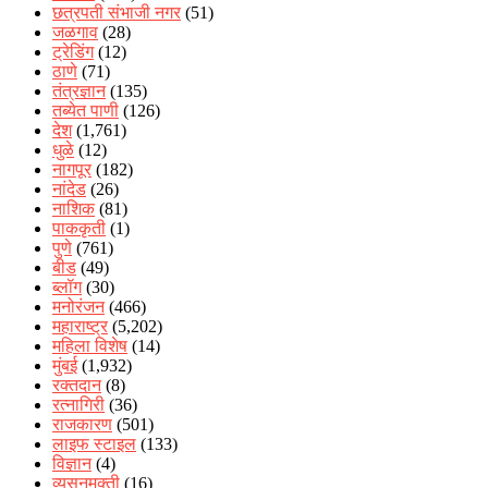
छत्रपती संभाजी नगर
(51)
जळगाव
(28)
ट्रेडिंग
(12)
ठाणे
(71)
तंत्रज्ञान
(135)
तब्येत पाणी
(126)
देश
(1,761)
धुळे
(12)
नागपूर
(182)
नांदेड
(26)
नाशिक
(81)
पाककृती
(1)
पुणे
(761)
बीड
(49)
ब्लॉग
(30)
मनोरंजन
(466)
महाराष्ट्र
(5,202)
महिला विशेष
(14)
मुंबई
(1,932)
रक्‍तदान
(8)
रत्नागिरी
(36)
राजकारण
(501)
लाइफ स्टाइल
(133)
विज्ञान
(4)
व्यसनमुक्ती
(16)