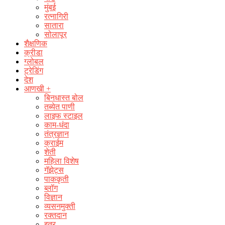
मुंबई
रत्नागिरी
सातारा
सोलापूर
शैक्षणिक
क्रीडा
ग्लोबल
ट्रेडिंग
देश
आणखी +
बिनधास्त बोल
तब्येत पाणी
लाइफ स्टाइल
काम-धंदा
तंत्रज्ञान
क्राईम
शेती
महिला विशेष
गॅझेट्स
पाककृती
ब्लॉग
विज्ञान
व्यसनमुक्ती
रक्‍तदान
इतर