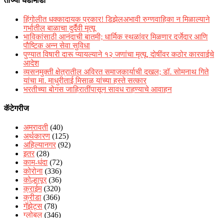
ताज्या घडामोडी
हिंगोलीत धक्कादायक प्रकार! डिझेलअभावी रुग्णवाहिका न मिळाल्याने
गर्भातील बाळाचा दुर्दैवी मृत्यू
भाविकांसाठी आनंदाची बातमी; धार्मिक स्थळांवर मिळणार दर्जेदार आणि
पौष्टिक अन्न सेवा सुविधा
पुण्यात विषारी दारू प्यायल्याने १२ जणांचा मृत्यू, दोषींवर कठोर कारवाईचे
आदेश
व्यसनमुक्ती क्षेत्रातील अविरत समाजकार्याची दखल; डॉ. सोमनाथ गिते
यांचा मा. माधुरीताई मिसाळ यांच्या हस्ते सत्कार
भरतीच्या बोगस जाहिरातींपासून सावध राहण्याचे आवाहन
कॅटेगरीज
अमरावती
(40)
अर्थकारण
(125)
अहिल्यानगर
(92)
इतर
(28)
काम-धंदा
(72)
कोरोना
(336)
कोल्हापूर
(36)
क्राईम
(320)
क्रीडा
(366)
गॅझेट्स
(78)
ग्लोबल
(346)