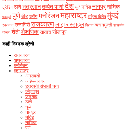
देश
नागपूर
तंत्रज्ञान
तब्येत पाणी
ठाणे
नाशिक
नांदेड
ट्रेडिंग
धुळे
महाराष्ट्र
मुंबई
पुणे
मनोरंजन
बीड
ब्लॉग
महिला विशेष
पाककृती
राजकारण
लाइफ स्टाइल
रत्नागिरी
व्यसनमुक्ती
रक्‍तदान
विज्ञान
शासकीय
शैक्षणिक
शेती
सोलापूर
सातारा
योजना
काही निवडक श्रेणी
राजकारण
अर्थकारण
मनोरंजन
महाराष्ट्र
अमरावती
अहिल्यानगर
छत्रपती संभाजी नगर
कोल्हापूर
जळगाव
ठाणे
धुळे
नागपूर
नांदेड
नाशिक
पुणे