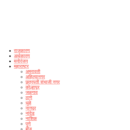
राजकारण
अर्थकारण
मनोरंजन
महाराष्ट्र
अमरावती
अहिल्यानगर
छत्रपती संभाजी नगर
कोल्हापूर
जळगाव
ठाणे
धुळे
नागपूर
नांदेड
नाशिक
पुणे
बीड