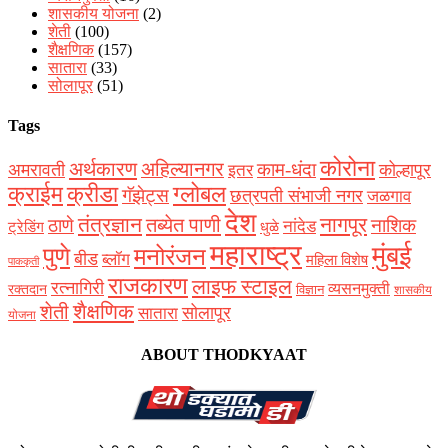
शासकीय योजना
(2)
शेती
(100)
शैक्षणिक
(157)
सातारा
(33)
सोलापूर
(51)
Tags
कोरोना
अर्थकारण
अहिल्यानगर
काम-धंदा
अमरावती
कोल्हापूर
इतर
क्राईम
क्रीडा
ग्लोबल
गॅझेट्स
छत्रपती संभाजी नगर
जळगाव
देश
नागपूर
तंत्रज्ञान
तब्येत पाणी
ठाणे
नाशिक
नांदेड
ट्रेडिंग
धुळे
महाराष्ट्र
मुंबई
पुणे
मनोरंजन
बीड
ब्लॉग
महिला विशेष
पाककृती
राजकारण
लाइफ स्टाइल
रत्नागिरी
व्यसनमुक्ती
रक्‍तदान
विज्ञान
शासकीय
शैक्षणिक
शेती
सोलापूर
सातारा
योजना
ABOUT THODKYAAT