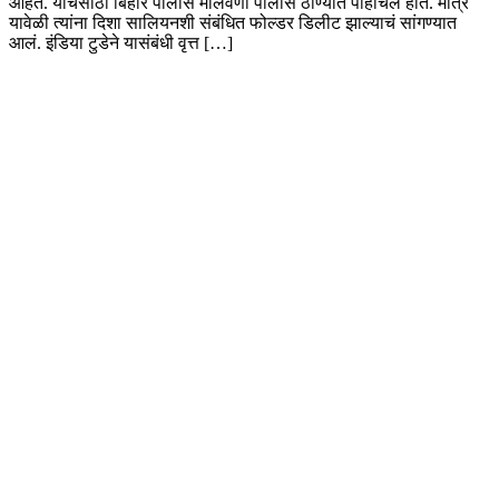
आहेत. याचसाठी बिहार पोलीस मालवणी पोलीस ठाण्यात पोहोचले होते. मात्र
यावेळी त्यांना दिशा सालियनशी संबंधित फोल्डर डिलीट झाल्याचं सांगण्यात
आलं. इंडिया टुडेने यासंबंधी वृत्त […]