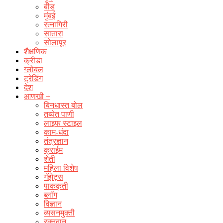
बीड
मुंबई
रत्नागिरी
सातारा
सोलापूर
शैक्षणिक
क्रीडा
ग्लोबल
ट्रेडिंग
देश
आणखी +
बिनधास्त बोल
तब्येत पाणी
लाइफ स्टाइल
काम-धंदा
तंत्रज्ञान
क्राईम
शेती
महिला विशेष
गॅझेट्स
पाककृती
ब्लॉग
विज्ञान
व्यसनमुक्ती
रक्‍तदान