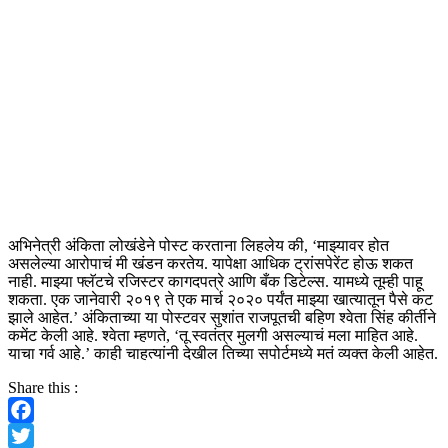
अभिनेत्री अंकिता लोखंडेने पोस्ट करताना लिहलेय की, ‘माझ्यावर होत
असलेल्या आरोपाचं मी खंडन करतेय. यापेक्षा आधिक ट्रांसपेरेंट होऊ शकत
नाही. माझ्या फ्लॅटचे रजिस्टर कागदपत्रे आणि बँक डिटेल्स. यामध्ये तूम्ही पाहू
शकता. एक जानेवारी २०१९ ते एक मार्च २०२० पर्यंत माझ्या खात्यातून पैसे कट
झाले आहेत.’ अंकिताच्या या पोस्टवर सुशांत राजपूतची बहिण श्वेता सिंह कीर्तीने
कमेंट केली आहे. श्वेता म्हणते, ‘तू स्वतंत्र मुलगी असल्याचं मला माहित आहे.
याचा गर्व आहे.’ काही चाहत्यांनी देखील तिच्या सपोर्टमध्ये मतं व्यक्त केली आहेत.
Share this :
Facebook