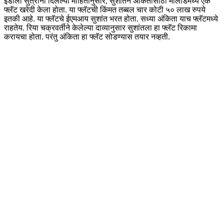
ईडीला सुत्रांनी दिलेल्या माहितीनुसार, सुशांतने अंकितासाठी मालाडमध्ये एक
फ्लॅट खरेदी केला होता. या फ्लॅटची किंमत तब्बल चार कोटी ५० लाख रुपये
इतकी आहे. या फ्लॅटचे ईएमआय सुशांत भरत होता. सध्या अंकिता याच फ्लॅटमध्ये
राहतेय. रिया चक्रवर्तीने केलेल्या दाव्यानुसार सुशांतला हा फ्लॅट रिकामा
करायचा होता. परंतु अंकिता हा फ्लॅट सोडण्यास तयार नव्हती.