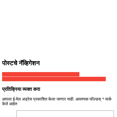
पोस्टचे नॅव्हिगेशन
मोदींनी केली ‘नॅशनल डिजिटल हेल्थ मिशन’ ची घोषणा
स्वातंत्र्यदिनानिमित्त पंतप्रधान मोदींच लाल किल्ल्यावरून देशाला संबोधन
प्रतिक्रिया व्यक्त करा
आपला ई-मेल अड्रेस प्रकाशित केला जाणार नाही.
आवश्यक फील्डस्
*
मार्क
केले आहेत