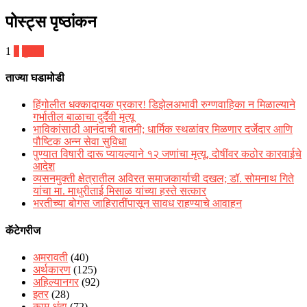
पोस्ट्स पृष्ठांकन
1
2
पुढील
ताज्या घडामोडी
हिंगोलीत धक्कादायक प्रकार! डिझेलअभावी रुग्णवाहिका न मिळाल्याने
गर्भातील बाळाचा दुर्दैवी मृत्यू
भाविकांसाठी आनंदाची बातमी; धार्मिक स्थळांवर मिळणार दर्जेदार आणि
पौष्टिक अन्न सेवा सुविधा
पुण्यात विषारी दारू प्यायल्याने १२ जणांचा मृत्यू, दोषींवर कठोर कारवाईचे
आदेश
व्यसनमुक्ती क्षेत्रातील अविरत समाजकार्याची दखल; डॉ. सोमनाथ गिते
यांचा मा. माधुरीताई मिसाळ यांच्या हस्ते सत्कार
भरतीच्या बोगस जाहिरातींपासून सावध राहण्याचे आवाहन
कॅटेगरीज
अमरावती
(40)
अर्थकारण
(125)
अहिल्यानगर
(92)
इतर
(28)
काम-धंदा
(72)