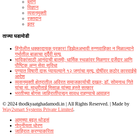
ब्लॉग
विज्ञान
व्यसनमुक्ती
रक्‍तदान
इतर
ताज्या घडामोडी
हिंगोलीत धक्कादायक प्रकार! डिझेलअभावी रुग्णवाहिका न मिळाल्याने
गर्भातील बाळाचा दुर्दैवी मृत्यू
भाविकांसाठी आनंदाची बातमी; धार्मिक स्थळांवर मिळणार दर्जेदार आणि
पौष्टिक अन्न सेवा सुविधा
पुण्यात विषारी दारू प्यायल्याने १२ जणांचा मृत्यू, दोषींवर कठोर कारवाईचे
आदेश
व्यसनमुक्ती क्षेत्रातील अविरत समाजकार्याची दखल; डॉ. सोमनाथ गिते
यांचा मा. माधुरीताई मिसाळ यांच्या हस्ते सत्कार
भरतीच्या बोगस जाहिरातींपासून सावध राहण्याचे आवाहन
© 2024 thodkyaatghadamodi.in | All Rights Reserved.
|
Made by
Way2smart Systems Private Limited
.
आमच्या बद्दल थोडसं
गोपनीयता धोरण
जाहिरात करण्याकरिता