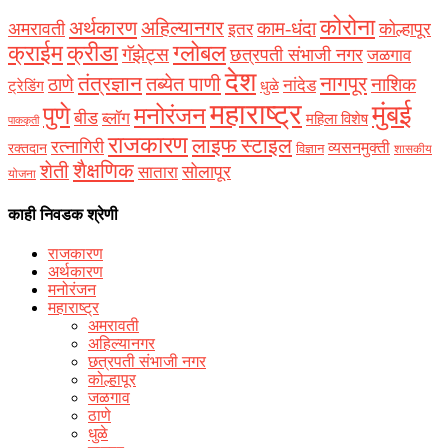
कोरोना
अर्थकारण
अहिल्यानगर
काम-धंदा
अमरावती
कोल्हापूर
इतर
क्राईम
क्रीडा
ग्लोबल
गॅझेट्स
छत्रपती संभाजी नगर
जळगाव
देश
नागपूर
तंत्रज्ञान
तब्येत पाणी
ठाणे
नाशिक
नांदेड
ट्रेडिंग
धुळे
महाराष्ट्र
मुंबई
पुणे
मनोरंजन
बीड
ब्लॉग
महिला विशेष
पाककृती
राजकारण
लाइफ स्टाइल
रत्नागिरी
व्यसनमुक्ती
रक्‍तदान
विज्ञान
शासकीय
शैक्षणिक
शेती
सोलापूर
सातारा
योजना
काही निवडक श्रेणी
राजकारण
अर्थकारण
मनोरंजन
महाराष्ट्र
अमरावती
अहिल्यानगर
छत्रपती संभाजी नगर
कोल्हापूर
जळगाव
ठाणे
धुळे