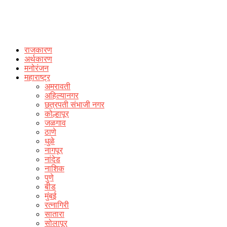
राजकारण
अर्थकारण
मनोरंजन
महाराष्ट्र
अमरावती
अहिल्यानगर
छत्रपती संभाजी नगर
कोल्हापूर
जळगाव
ठाणे
धुळे
नागपूर
नांदेड
नाशिक
पुणे
बीड
मुंबई
रत्नागिरी
सातारा
सोलापूर