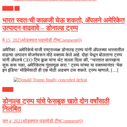
ग्लोबल
देश
भारत स्वतःची काळजी घेऊ शकतो, ॲपलने अमेरिकेत
उत्पादन वाढवावे – डोनाल्ड ट्रम्प
मे 15, 2025
थोडक्यात घडामोडी टीम
Comment(0)
अमेरिका : अमेरिकेचे माजी राष्ट्राध्यक्ष डोनाल्ड ट्रम्प यांनी ॲपलच्या भारतातील
वाढत्या उत्पादन योजनेवरून मोठे वक्तव्य केले आहे. दोहा येथून बोलताना ट्रम्प
यांनी ॲपलचे CEO टिम कूक यांना थेट सल्ला दिला की, “भारतात कारखाना
सुरू करू नका, अमेरिकेतच गुंतवणूक करा.” ट्रम्प यांच्या या वक्तव्यानंतर ‘मेक
इन इंडिया’ मोहिमेसाठी ही एक मोठी अडचण ठरू शकते. ट्रम्प म्हणाले, […]
ग्लोबल
डोनाल्ड ट्रम्प यांचे फेसबुक खाते दोन वर्षांसाठी
निलंबित
जून 4, 2021
थोडक्यात घडामोडी टीम
Comment(0)