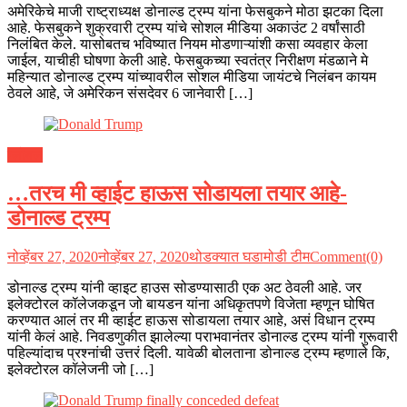
अमेरिकेचे माजी राष्ट्राध्यक्ष डोनाल्ड ट्रम्प यांना फेसबुकने मोठा झटका दिला
आहे. फेसबुकने शुक्रवारी ट्रम्प यांचे सोशल मीडिया अकाउंट 2 वर्षांसाठी
निलंबित केले. यासोबतच भविष्यात नियम मोडणाऱ्यांशी कसा व्यवहार केला
जाईल, याचीही घोषणा केली आहे. फेसबुकच्या स्वतंत्र निरीक्षण मंडळाने मे
महिन्यात डोनाल्ड ट्रम्प यांच्यावरील सोशल मीडिया जायंटचे निलंबन कायम
ठेवले आहे, जे अमेरिकन संसदेवर 6 जानेवारी […]
ग्लोबल
…तरच मी व्हाईट हाऊस सोडायला तयार आहे-
डोनाल्ड ट्रम्प
नोव्हेंबर 27, 2020
नोव्हेंबर 27, 2020
थोडक्यात घडामोडी टीम
Comment(0)
डोनाल्ड ट्रम्प यांनी व्हाइट हाउस सोडण्यासाठी एक अट ठेवली आहे. जर
इलेक्टोरल कॉलेजकडून जो बायडन यांना अधिकृतपणे विजेता म्हणून घोषित
करण्यात आलं तर मी व्हाईट हाऊस सोडायला तयार आहे, असं विधान ट्रम्प
यांनी केलं आहे. निवडणुकीत झालेल्या पराभवानंतर डोनाल्ड ट्रम्प यांनी गुरूवारी
पहिल्यांदाच प्रश्नांची उत्तरं दिली. यावेळी बोलताना डोनाल्ड ट्रम्प म्हणाले कि,
इलेक्टोरल कॉलेजनी जो […]