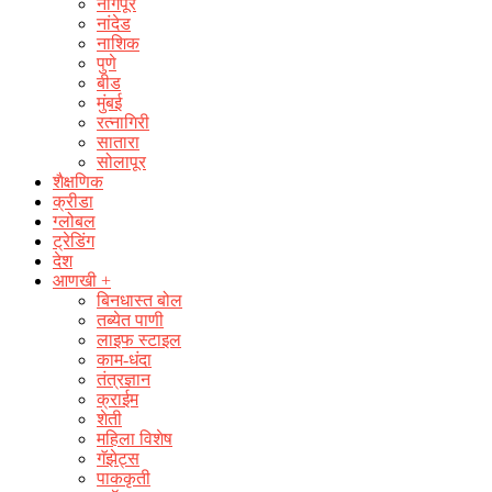
नागपूर
नांदेड
नाशिक
पुणे
बीड
मुंबई
रत्नागिरी
सातारा
सोलापूर
शैक्षणिक
क्रीडा
ग्लोबल
ट्रेडिंग
देश
आणखी +
बिनधास्त बोल
तब्येत पाणी
लाइफ स्टाइल
काम-धंदा
तंत्रज्ञान
क्राईम
शेती
महिला विशेष
गॅझेट्स
पाककृती