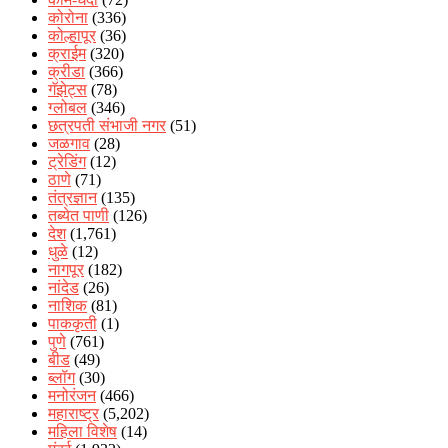
कोरोना
(336)
कोल्हापूर
(36)
क्राईम
(320)
क्रीडा
(366)
गॅझेट्स
(78)
ग्लोबल
(346)
छत्रपती संभाजी नगर
(51)
जळगाव
(28)
ट्रेडिंग
(12)
ठाणे
(71)
तंत्रज्ञान
(135)
तब्येत पाणी
(126)
देश
(1,761)
धुळे
(12)
नागपूर
(182)
नांदेड
(26)
नाशिक
(81)
पाककृती
(1)
पुणे
(761)
बीड
(49)
ब्लॉग
(30)
मनोरंजन
(466)
महाराष्ट्र
(5,202)
महिला विशेष
(14)