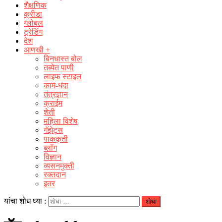
शैक्षणिक
क्रीडा
ग्लोबल
ट्रेडिंग
देश
आणखी +
बिनधास्त बोल
तब्येत पाणी
लाइफ स्टाइल
काम-धंदा
तंत्रज्ञान
क्राईम
शेती
महिला विशेष
गॅझेट्स
पाककृती
ब्लॉग
विज्ञान
व्यसनमुक्ती
रक्‍तदान
इतर
यांचा शोध घ्या :