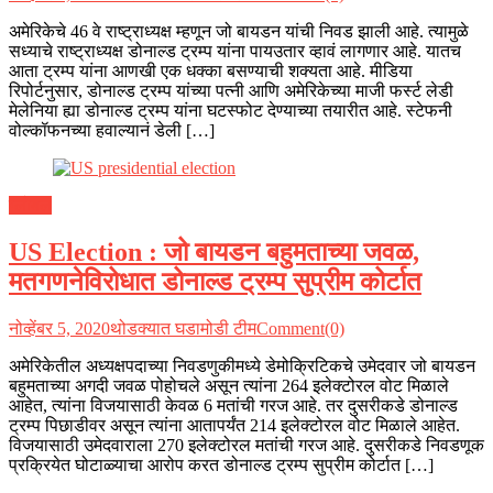
अमेरिकेचे 46 वे राष्ट्राध्यक्ष म्हणून जो बायडन यांची निवड झाली आहे. त्यामुळे
सध्याचे राष्ट्राध्यक्ष डोनाल्ड ट्रम्प यांना पायउतार व्हावं लागणार आहे. यातच
आता ट्रम्प यांना आणखी एक धक्का बसण्याची शक्यता आहे. मीडिया
रिपोर्टनुसार, डोनाल्ड ट्रम्प यांच्या पत्नी आणि अमेरिकेच्या माजी फर्स्ट लेडी
मेलेनिया ह्या डोनाल्ड ट्रम्प यांना घटस्फोट देण्याच्या तयारीत आहे. स्टेफनी
वोल्कॉफनच्या हवाल्यानं डेली […]
ग्लोबल
US Election : जो बायडन बहुमताच्या जवळ,
मतगणनेविरोधात डोनाल्ड ट्रम्प सुप्रीम कोर्टात
नोव्हेंबर 5, 2020
थोडक्यात घडामोडी टीम
Comment(0)
अमेरिकेतील अध्यक्षपदाच्या निवडणुकीमध्ये डेमोक्रिटिकचे उमेदवार जो बायडन
बहुमताच्या अगदी जवळ पोहोचले असून त्यांना 264 इलेक्टोरल वोट मिळाले
आहेत, त्यांना विजयासाठी केवळ 6 मतांची गरज आहे. तर दुसरीकडे डोनाल्ड
ट्रम्प पिछाडीवर असून त्यांना आतापर्यंत 214 इलेक्टोरल वोट मिळाले आहेत.
विजयासाठी उमेदवाराला 270 इलेक्टोरल मतांची गरज आहे. दुसरीकडे निवडणूक
प्रक्रियेत घोटाळ्याचा आरोप करत डोनाल्ड ट्रम्प सुप्रीम कोर्टात […]