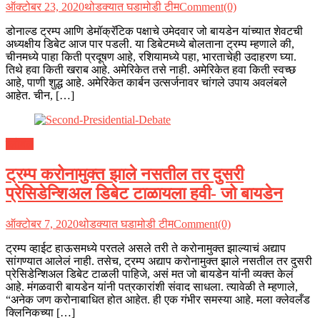
ऑक्टोबर 23, 2020
थोडक्यात घडामोडी टीम
Comment(0)
डोनाल्ड ट्रम्प आणि डेमॉक्रॅटिक पक्षाचे उमेदवार जो बायडेन यांच्यात शेवटची
अध्यक्षीय डिबेट आज पार पडली. या डिबेटमध्ये बोलताना ट्रम्प म्हणाले की,
चीनमध्ये पाहा किती प्रदूषण आहे, रशियामध्ये पहा, भारताचेही उदाहरण घ्या.
तिथे हवा किती खराब आहे. अमेरिकेत तसे नाही. अमेरिकेत हवा किती स्वच्छ
आहे, पाणी शुद्ध आहे. अमेरिकेत कार्बन उत्सर्जनावर चांगले उपाय अवलंबले
आहेत. चीन, […]
ग्लोबल
ट्रम्प करोनामुक्त झाले नसतील तर दुसरी
प्रेसिडेन्शिअल डिबेट टाळायला हवी- जो बायडेन
ऑक्टोबर 7, 2020
थोडक्यात घडामोडी टीम
Comment(0)
ट्रम्प व्हाईट हाऊसमध्ये परतले असले तरी ते करोनामुक्त झाल्याचं अद्याप
सांगण्यात आलेलं नाही. तसेच, ट्रम्प अद्याप करोनामुक्त झाले नसतील तर दुसरी
प्रेसिडेन्शिअल डिबेट टाळली पाहिजे, असं मत जो बायडेन यांनी व्यक्त केलं
आहे. मंगळवारी बायडेन यांनी पत्रकारांशी संवाद साधला. त्यावेळी ते म्हणाले,
“अनेक जण करोनाबाधित होत आहेत. ही एक गंभीर समस्या आहे. मला क्लेवलँड
क्लिनिकच्या […]