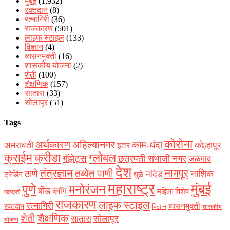
मुंबई
(1,932)
रक्‍तदान
(8)
रत्नागिरी
(36)
राजकारण
(501)
लाइफ स्टाइल
(133)
विज्ञान
(4)
व्यसनमुक्ती
(16)
शासकीय योजना
(2)
शेती
(100)
शैक्षणिक
(157)
सातारा
(33)
सोलापूर
(51)
Tags
कोरोना
अर्थकारण
अहिल्यानगर
काम-धंदा
अमरावती
कोल्हापूर
इतर
क्राईम
क्रीडा
ग्लोबल
गॅझेट्स
छत्रपती संभाजी नगर
जळगाव
देश
नागपूर
तंत्रज्ञान
तब्येत पाणी
ठाणे
नाशिक
नांदेड
ट्रेडिंग
धुळे
महाराष्ट्र
मुंबई
पुणे
मनोरंजन
बीड
ब्लॉग
महिला विशेष
पाककृती
राजकारण
लाइफ स्टाइल
रत्नागिरी
व्यसनमुक्ती
रक्‍तदान
विज्ञान
शासकीय
शैक्षणिक
शेती
सोलापूर
सातारा
योजना