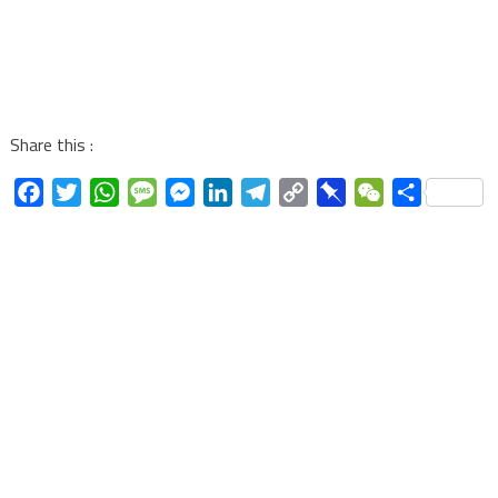
Share this :
Facebook
Twitter
WhatsApp
Message
Messenger
LinkedIn
Telegram
Copy
Pinboard
WeChat
Share
Link