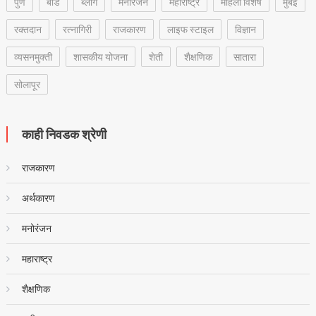
पुणे
बीड
ब्लॉग
मनोरंजन
महाराष्ट्र
महिला विशेष
मुंबई
रक्‍तदान
रत्नागिरी
राजकारण
लाइफ स्टाइल
विज्ञान
व्यसनमुक्ती
शासकीय योजना
शेती
शैक्षणिक
सातारा
सोलापूर
काही निवडक श्रेणी
राजकारण
अर्थकारण
मनोरंजन
महाराष्ट्र
शैक्षणिक