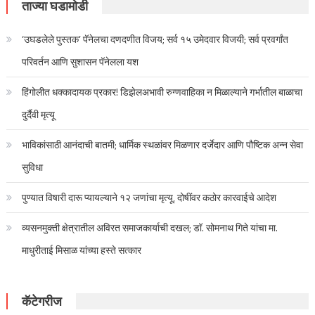
ताज्या घडामोडी
‘उघडलेले पुस्तक’ पॅनेलचा दणदणीत विजय; सर्व १५ उमेदवार विजयी; सर्व प्रवर्गांत
परिवर्तन आणि सुशासन पॅनेलला यश
हिंगोलीत धक्कादायक प्रकार! डिझेलअभावी रुग्णवाहिका न मिळाल्याने गर्भातील बाळाचा
दुर्दैवी मृत्यू
भाविकांसाठी आनंदाची बातमी; धार्मिक स्थळांवर मिळणार दर्जेदार आणि पौष्टिक अन्न सेवा
सुविधा
पुण्यात विषारी दारू प्यायल्याने १२ जणांचा मृत्यू, दोषींवर कठोर कारवाईचे आदेश
व्यसनमुक्ती क्षेत्रातील अविरत समाजकार्याची दखल; डॉ. सोमनाथ गिते यांचा मा.
माधुरीताई मिसाळ यांच्या हस्ते सत्कार
कॅटेगरीज