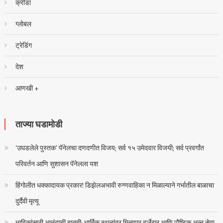
क्रीडा
ग्लोबल
ट्रेडिंग
देश
आणखी +
ताज्या घडामोडी
‘उघडलेले पुस्तक’ पॅनेलचा दणदणीत विजय; सर्व १५ उमेदवार विजयी; सर्व प्रवर्गांत
परिवर्तन आणि सुशासन पॅनेलला यश
हिंगोलीत धक्कादायक प्रकार! डिझेलअभावी रुग्णवाहिका न मिळाल्याने गर्भातील बाळाचा
दुर्दैवी मृत्यू
भाविकांसाठी आनंदाची बातमी; धार्मिक स्थळांवर मिळणार दर्जेदार आणि पौष्टिक अन्न सेवा