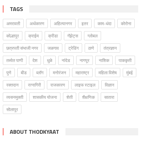
TAGS
अमरावती
अर्थकारण
अहिल्यानगर
इतर
काम-धंदा
कोरोना
कोल्हापूर
क्राईम
क्रीडा
गॅझेट्स
ग्लोबल
छत्रपती संभाजी नगर
जळगाव
ट्रेडिंग
ठाणे
तंत्रज्ञान
तब्येत पाणी
देश
धुळे
नांदेड
नागपूर
नाशिक
पाककृती
पुणे
बीड
ब्लॉग
मनोरंजन
महाराष्ट्र
महिला विशेष
मुंबई
रक्‍तदान
रत्नागिरी
राजकारण
लाइफ स्टाइल
विज्ञान
व्यसनमुक्ती
शासकीय योजना
शेती
शैक्षणिक
सातारा
सोलापूर
ABOUT THODKYAAT