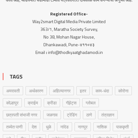
Registered Office-
Way2smart Digital Media Private Limited
363/1, Maratha Society Survey,
No 38, Mohan Nagar House,
Dhankawadi, Pune-४११०४३
Email
:
info@thodkyaatghadamodi.in
TAGS
अमरावती
अर्थकारण
अहिल्यानगर
इतर
काम-धंदा
कोरोना
कोल्हापूर
क्राईम
क्रीडा
गॅझेट्स
ग्लोबल
छत्रपती संभाजी नगर
जळगाव
ट्रेडिंग
ठाणे
तंत्रज्ञान
तब्येत पाणी
देश
धुळे
नांदेड
नागपूर
नाशिक
पाककृती