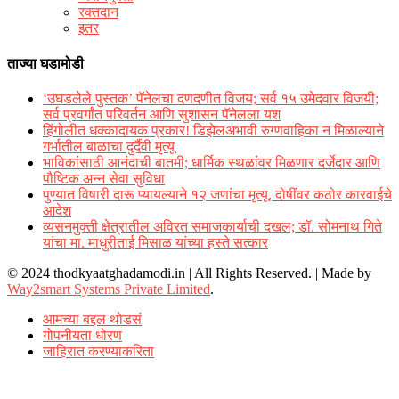
रक्‍तदान
इतर
ताज्या घडामोडी
‘उघडलेले पुस्तक’ पॅनेलचा दणदणीत विजय; सर्व १५ उमेदवार विजयी;
सर्व प्रवर्गांत परिवर्तन आणि सुशासन पॅनेलला यश
हिंगोलीत धक्कादायक प्रकार! डिझेलअभावी रुग्णवाहिका न मिळाल्याने
गर्भातील बाळाचा दुर्दैवी मृत्यू
भाविकांसाठी आनंदाची बातमी; धार्मिक स्थळांवर मिळणार दर्जेदार आणि
पौष्टिक अन्न सेवा सुविधा
पुण्यात विषारी दारू प्यायल्याने १२ जणांचा मृत्यू, दोषींवर कठोर कारवाईचे
आदेश
व्यसनमुक्ती क्षेत्रातील अविरत समाजकार्याची दखल; डॉ. सोमनाथ गिते
यांचा मा. माधुरीताई मिसाळ यांच्या हस्ते सत्कार
© 2024 thodkyaatghadamodi.in | All Rights Reserved.
|
Made by
Way2smart Systems Private Limited
.
आमच्या बद्दल थोडसं
गोपनीयता धोरण
जाहिरात करण्याकरिता