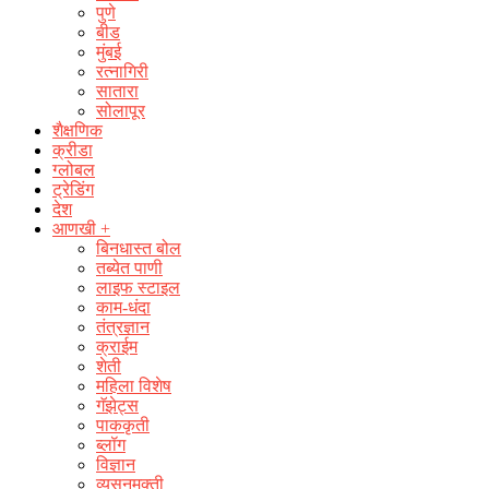
पुणे
बीड
मुंबई
रत्नागिरी
सातारा
सोलापूर
शैक्षणिक
क्रीडा
ग्लोबल
ट्रेडिंग
देश
आणखी +
बिनधास्त बोल
तब्येत पाणी
लाइफ स्टाइल
काम-धंदा
तंत्रज्ञान
क्राईम
शेती
महिला विशेष
गॅझेट्स
पाककृती
ब्लॉग
विज्ञान
व्यसनमुक्ती