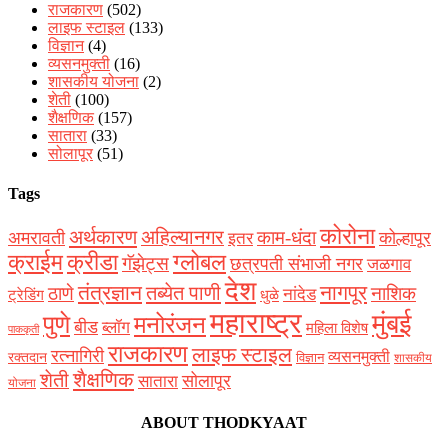
राजकारण
(502)
लाइफ स्टाइल
(133)
विज्ञान
(4)
व्यसनमुक्ती
(16)
शासकीय योजना
(2)
शेती
(100)
शैक्षणिक
(157)
सातारा
(33)
सोलापूर
(51)
Tags
कोरोना
अर्थकारण
अहिल्यानगर
काम-धंदा
अमरावती
कोल्हापूर
इतर
क्राईम
क्रीडा
ग्लोबल
गॅझेट्स
छत्रपती संभाजी नगर
जळगाव
देश
नागपूर
तंत्रज्ञान
तब्येत पाणी
ठाणे
नाशिक
नांदेड
ट्रेडिंग
धुळे
महाराष्ट्र
मुंबई
पुणे
मनोरंजन
बीड
ब्लॉग
महिला विशेष
पाककृती
राजकारण
लाइफ स्टाइल
रत्नागिरी
व्यसनमुक्ती
रक्‍तदान
विज्ञान
शासकीय
शैक्षणिक
शेती
सोलापूर
सातारा
योजना
ABOUT THODKYAAT