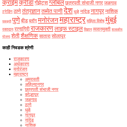
क्राईम
क्रीडा
ग्लोबल
गॅझेट्स
छत्रपती संभाजी नगर
जळगाव
देश
नागपूर
तंत्रज्ञान
तब्येत पाणी
ठाणे
नाशिक
नांदेड
ट्रेडिंग
धुळे
महाराष्ट्र
मुंबई
पुणे
मनोरंजन
बीड
ब्लॉग
महिला विशेष
पाककृती
राजकारण
लाइफ स्टाइल
रत्नागिरी
व्यसनमुक्ती
रक्‍तदान
विज्ञान
शासकीय
शैक्षणिक
शेती
सोलापूर
सातारा
योजना
काही निवडक श्रेणी
राजकारण
अर्थकारण
मनोरंजन
महाराष्ट्र
अमरावती
अहिल्यानगर
छत्रपती संभाजी नगर
कोल्हापूर
जळगाव
ठाणे
धुळे
नागपूर
नांदेड
नाशिक