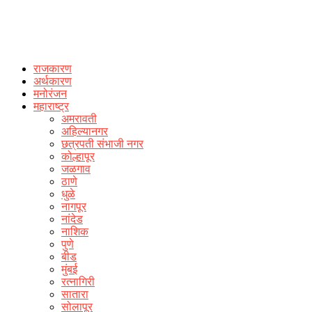
राजकारण
अर्थकारण
मनोरंजन
महाराष्ट्र
अमरावती
अहिल्यानगर
छत्रपती संभाजी नगर
कोल्हापूर
जळगाव
ठाणे
धुळे
नागपूर
नांदेड
नाशिक
पुणे
बीड
मुंबई
रत्नागिरी
सातारा
सोलापूर