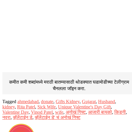
कमीत कमी शब्दांमध्ये मराठी बातम्यासाठी थोडक्यात घडामोडीच्या
टेलीग्राम
चैनलला जॉइन करा.
Tagged
ahmedabad
,
donate
,
Gifts Kidney
,
Gujarat
,
Husband
,
kidney
,
Rita Patel
,
Sick Wife
,
Unique Valentine's Day Gift
,
Valentine Day
,
Vinod Patel
,
wife
,
अनोखं गिफ्ट
,
आजारी बायको
,
किडनी
,
नवरा
,
व्हॅलेंटाईन डे
,
व्हॅलेंटाईन डे' चं अनोखं गिफ्ट