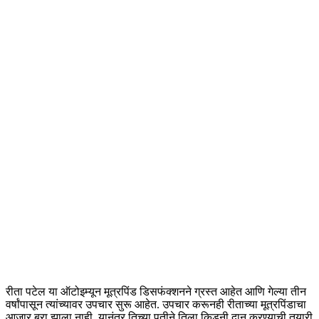
रीता पटेल या ऑटोइम्यून मूत्रपिंड डिसफंक्शनने ग्रस्त आहेत आणि गेल्या तीन
वर्षांपासून त्यांच्यावर उपचार सुरू आहेत. उपचार करूनही रीताच्या मूत्रपिंडाचा
आजार बरा झाला नाही. यानंतर तिच्या पतीने तिला
किडनी
दान करण्याची तयारी