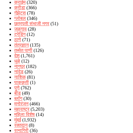
क्राईम
(320)
क्रीडा
(366)
गॅझेट्स
(78)
ग्लोबल
(346)
छत्रपती संभाजी नगर
(51)
जळगाव
(28)
ट्रेडिंग
(12)
ठाणे
(71)
तंत्रज्ञान
(135)
तब्येत पाणी
(126)
देश
(1,761)
धुळे
(12)
नागपूर
(182)
नांदेड
(26)
नाशिक
(81)
पाककृती
(1)
पुणे
(762)
बीड
(49)
ब्लॉग
(30)
मनोरंजन
(466)
महाराष्ट्र
(5,203)
महिला विशेष
(14)
मुंबई
(1,932)
रक्‍तदान
(8)
रत्नागिरी
(36)