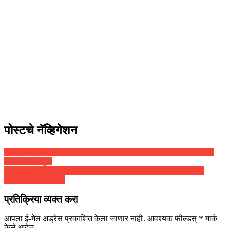
पोस्टचे नॅव्हिगेशन
गोपीचंद पडळकर यांचा सध्या महाराष्ट्रामध्ये टीआरपी जास्त, सदाभाऊ खोत
यांनी केलं कौतुक
सहाय्यक पोलीस निरीक्षक भूषण पवार यांची आत्महत्या, पोलीस ठाण्यातच
स्वत:वर गोळी झाडली
प्रतिक्रिया व्यक्त करा
आपला ई-मेल अड्रेस प्रकाशित केला जाणार नाही.
आवश्यक फील्डस्
*
मार्क
केले आहेत