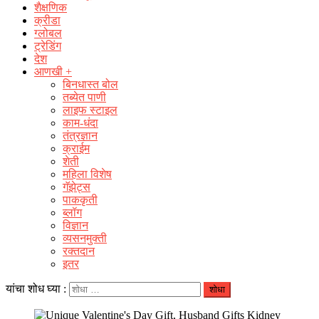
शैक्षणिक
क्रीडा
ग्लोबल
ट्रेडिंग
देश
आणखी +
बिनधास्त बोल
तब्येत पाणी
लाइफ स्टाइल
काम-धंदा
तंत्रज्ञान
क्राईम
शेती
महिला विशेष
गॅझेट्स
पाककृती
ब्लॉग
विज्ञान
व्यसनमुक्ती
रक्‍तदान
इतर
यांचा शोध घ्या :