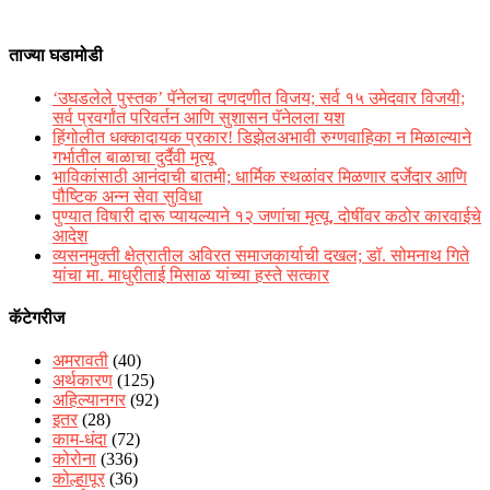
ताज्या घडामोडी
‘उघडलेले पुस्तक’ पॅनेलचा दणदणीत विजय; सर्व १५ उमेदवार विजयी;
सर्व प्रवर्गांत परिवर्तन आणि सुशासन पॅनेलला यश
हिंगोलीत धक्कादायक प्रकार! डिझेलअभावी रुग्णवाहिका न मिळाल्याने
गर्भातील बाळाचा दुर्दैवी मृत्यू
भाविकांसाठी आनंदाची बातमी; धार्मिक स्थळांवर मिळणार दर्जेदार आणि
पौष्टिक अन्न सेवा सुविधा
पुण्यात विषारी दारू प्यायल्याने १२ जणांचा मृत्यू, दोषींवर कठोर कारवाईचे
आदेश
व्यसनमुक्ती क्षेत्रातील अविरत समाजकार्याची दखल; डॉ. सोमनाथ गिते
यांचा मा. माधुरीताई मिसाळ यांच्या हस्ते सत्कार
कॅटेगरीज
अमरावती
(40)
अर्थकारण
(125)
अहिल्यानगर
(92)
इतर
(28)
काम-धंदा
(72)
कोरोना
(336)
कोल्हापूर
(36)