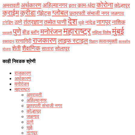
कोरोना
अर्थकारण
अहिल्यानगर
काम-धंदा
अमरावती
कोल्हापूर
इतर
क्राईम
क्रीडा
ग्लोबल
गॅझेट्स
छत्रपती संभाजी नगर
जळगाव
देश
नागपूर
तंत्रज्ञान
तब्येत पाणी
ठाणे
नाशिक
नांदेड
ट्रेडिंग
धुळे
महाराष्ट्र
मुंबई
पुणे
मनोरंजन
बीड
ब्लॉग
महिला विशेष
पाककृती
राजकारण
लाइफ स्टाइल
रत्नागिरी
व्यसनमुक्ती
रक्‍तदान
विज्ञान
शासकीय
शैक्षणिक
शेती
सोलापूर
सातारा
योजना
काही निवडक श्रेणी
राजकारण
अर्थकारण
मनोरंजन
महाराष्ट्र
अमरावती
अहिल्यानगर
छत्रपती संभाजी नगर
कोल्हापूर
जळगाव
ठाणे
धुळे
नागपूर