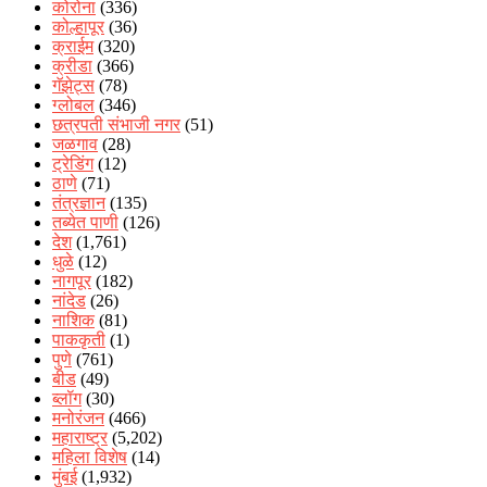
कोरोना
(336)
कोल्हापूर
(36)
क्राईम
(320)
क्रीडा
(366)
गॅझेट्स
(78)
ग्लोबल
(346)
छत्रपती संभाजी नगर
(51)
जळगाव
(28)
ट्रेडिंग
(12)
ठाणे
(71)
तंत्रज्ञान
(135)
तब्येत पाणी
(126)
देश
(1,761)
धुळे
(12)
नागपूर
(182)
नांदेड
(26)
नाशिक
(81)
पाककृती
(1)
पुणे
(761)
बीड
(49)
ब्लॉग
(30)
मनोरंजन
(466)
महाराष्ट्र
(5,202)
महिला विशेष
(14)
मुंबई
(1,932)