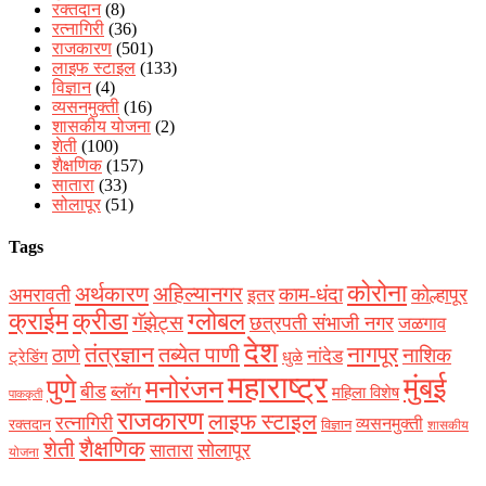
रक्‍तदान
(8)
रत्नागिरी
(36)
राजकारण
(501)
लाइफ स्टाइल
(133)
विज्ञान
(4)
व्यसनमुक्ती
(16)
शासकीय योजना
(2)
शेती
(100)
शैक्षणिक
(157)
सातारा
(33)
सोलापूर
(51)
Tags
कोरोना
अर्थकारण
अहिल्यानगर
काम-धंदा
अमरावती
कोल्हापूर
इतर
क्राईम
क्रीडा
ग्लोबल
गॅझेट्स
छत्रपती संभाजी नगर
जळगाव
देश
नागपूर
तंत्रज्ञान
तब्येत पाणी
ठाणे
नाशिक
नांदेड
ट्रेडिंग
धुळे
महाराष्ट्र
मुंबई
पुणे
मनोरंजन
बीड
ब्लॉग
महिला विशेष
पाककृती
राजकारण
लाइफ स्टाइल
रत्नागिरी
व्यसनमुक्ती
रक्‍तदान
विज्ञान
शासकीय
शैक्षणिक
शेती
सोलापूर
सातारा
योजना