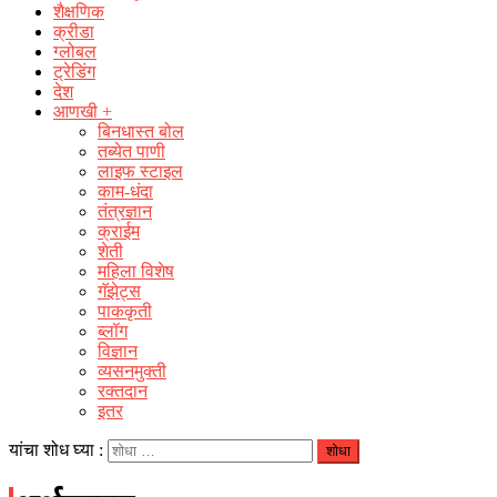
शैक्षणिक
क्रीडा
ग्लोबल
ट्रेडिंग
देश
आणखी +
बिनधास्त बोल
तब्येत पाणी
लाइफ स्टाइल
काम-धंदा
तंत्रज्ञान
क्राईम
शेती
महिला विशेष
गॅझेट्स
पाककृती
ब्लॉग
विज्ञान
व्यसनमुक्ती
रक्‍तदान
इतर
यांचा शोध घ्या :