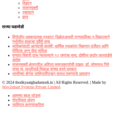
विज्ञान
व्यसनमुक्ती
रक्‍तदान
इतर
ताज्या घडामोडी
हिंगोलीत धक्कादायक प्रकार! डिझेलअभावी रुग्णवाहिका न मिळाल्याने
गर्भातील बाळाचा दुर्दैवी मृत्यू
भाविकांसाठी आनंदाची बातमी; धार्मिक स्थळांवर मिळणार दर्जेदार आणि
पौष्टिक अन्न सेवा सुविधा
पुण्यात विषारी दारू प्यायल्याने १२ जणांचा मृत्यू, दोषींवर कठोर कारवाईचे
आदेश
व्यसनमुक्ती क्षेत्रातील अविरत समाजकार्याची दखल; डॉ. सोमनाथ गिते
यांचा मा. माधुरीताई मिसाळ यांच्या हस्ते सत्कार
भरतीच्या बोगस जाहिरातींपासून सावध राहण्याचे आवाहन
© 2024 thodkyaatghadamodi.in | All Rights Reserved.
|
Made by
Way2smart Systems Private Limited
.
आमच्या बद्दल थोडसं
गोपनीयता धोरण
जाहिरात करण्याकरिता