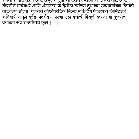
रुपयांची वाढ केली आहे. अमूलने दुधाच्या दरात केलेली ही तिसरी वाढ आहे.
कंपनीने मार्चमध्ये आणि ऑगस्टमध्ये देखील त्यांच्या दुधाच्या उत्पादनांच्या किमती
वाढवल्या होत्या. गुजरात कोऑपरेटिव्ह मिल्क मार्केटिंग फेडरेशन लिमिटेडने
शनिवारी अमूल ब्रँड अंतर्गत आपल्या उत्पादनांची विक्री करणाऱ्या गुजरात
वगळता सर्व राज्यांमध्ये फुल […]