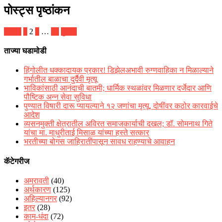
पोस्ट्स पृष्ठांकन
मागील
1
2
3
…
13
पुढील
ताज्या घडामोडी
हिंगोलीत धक्कादायक प्रकार! डिझेलअभावी रुग्णवाहिका न मिळाल्याने
गर्भातील बाळाचा दुर्दैवी मृत्यू
भाविकांसाठी आनंदाची बातमी; धार्मिक स्थळांवर मिळणार दर्जेदार आणि
पौष्टिक अन्न सेवा सुविधा
पुण्यात विषारी दारू प्यायल्याने १२ जणांचा मृत्यू, दोषींवर कठोर कारवाईचे
आदेश
व्यसनमुक्ती क्षेत्रातील अविरत समाजकार्याची दखल; डॉ. सोमनाथ गिते
यांचा मा. माधुरीताई मिसाळ यांच्या हस्ते सत्कार
भरतीच्या बोगस जाहिरातींपासून सावध राहण्याचे आवाहन
कॅटेगरीज
अमरावती
(40)
अर्थकारण
(125)
अहिल्यानगर
(92)
इतर
(28)
काम-धंदा
(72)