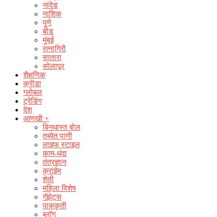
नांदेड
नाशिक
पुणे
बीड
मुंबई
रत्नागिरी
सातारा
सोलापूर
शैक्षणिक
क्रीडा
ग्लोबल
ट्रेडिंग
देश
आणखी +
बिनधास्त बोल
तब्येत पाणी
लाइफ स्टाइल
काम-धंदा
तंत्रज्ञान
क्राईम
शेती
महिला विशेष
गॅझेट्स
पाककृती
ब्लॉग