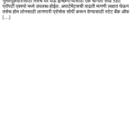
गुंतवणूकदारांसाठी तसेच घर घेऊ इच्छिणाऱ्यांसाठी एक चांगली संधी SBI
प्रॉपर्टी एक्स्पो मध्ये उपलब्ध होईल. अपार्टमेंट्सची वाढती मागणी लक्षात घेऊन
तसेच होम लोनसाठी लागणारी प्रोसेस सोपी करून देण्यासाठी स्टेट बँक ऑफ
[…]