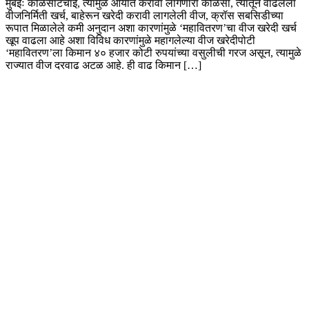
मुंबईः कोळसाटंचाई, त्यामुळे आयात करावा लागणारा कोळसा, त्यातून वाढलेला
वीजनिर्मिती खर्च, बाहेरून खरेदी करावी लागलेली वीज, क्रॉस सबसिडीच्या
रूपात मिळालेले कमी अनुदान अशा कारणांमुळे ‘महावितरण’चा वीज खरेदी खर्च
खूप वाढला आहे अशा विविध कारणांमुळे महागलेल्या वीज खरेदीपोटी
‘महावितरण’ला किमान ४० हजार कोटी रुपयांच्या वसुलीची गरज असून, त्यामुळे
राज्यात वीज दरवाढ अटळ आहे. ही वाढ किमान […]