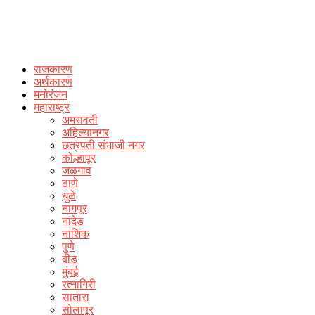
राजकारण
अर्थकारण
मनोरंजन
महाराष्ट्र
अमरावती
अहिल्यानगर
छत्रपती संभाजी नगर
कोल्हापूर
जळगाव
ठाणे
धुळे
नागपूर
नांदेड
नाशिक
पुणे
बीड
मुंबई
रत्नागिरी
सातारा
सोलापूर