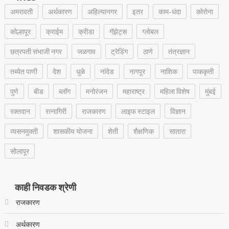
अमरावती
अर्थकारण
अहिल्यानगर
इतर
काम-धंदा
कोरोना
कोल्हापूर
क्राईम
क्रीडा
गॅझेट्स
ग्लोबल
छत्रपती संभाजी नगर
जळगाव
ट्रेडिंग
ठाणे
तंत्रज्ञान
तब्येत पाणी
देश
धुळे
नांदेड
नागपूर
नाशिक
पाककृती
पुणे
बीड
ब्लॉग
मनोरंजन
महाराष्ट्र
महिला विशेष
मुंबई
रक्‍तदान
रत्नागिरी
राजकारण
लाइफ स्टाइल
विज्ञान
व्यसनमुक्ती
शासकीय योजना
शेती
शैक्षणिक
सातारा
सोलापूर
काही निवडक श्रेणी
राजकारण
अर्थकारण