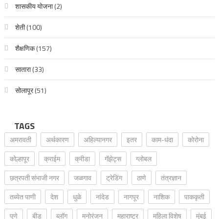
शासकीय योजना
(2)
शेती
(100)
शैक्षणिक
(157)
सातारा
(33)
सोलापूर
(51)
TAGS
अमरावती
अर्थकारण
अहिल्यानगर
इतर
काम-धंदा
कोरोना
कोल्हापूर
क्राईम
क्रीडा
गॅझेट्स
ग्लोबल
छत्रपती संभाजी नगर
जळगाव
ट्रेडिंग
ठाणे
तंत्रज्ञान
तब्येत पाणी
देश
धुळे
नांदेड
नागपूर
नाशिक
पाककृती
पुणे
बीड
ब्लॉग
मनोरंजन
महाराष्ट्र
महिला विशेष
मुंबई