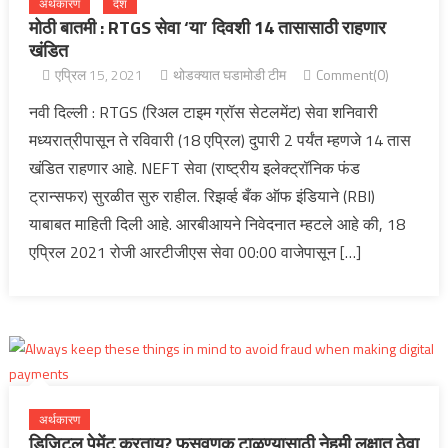
अर्थकारण
देश
मोठी बातमी : RTGS सेवा ‘या’ दिवशी 14 तासासाठी राहणार
खंडित
एप्रिल 15, 2021
थोडक्यात घडामोडी टीम
Comment(0)
नवी दिल्ली : RTGS (रिअल टाइम ग्रॉस सेटलमेंट) सेवा शनिवारी
मध्यरात्रीपासून ते रविवारी (18 एप्रिल) दुपारी 2 पर्यंत म्हणजे 14 तास
खंडित राहणार आहे. NEFT सेवा (राष्ट्रीय इलेक्ट्रॉनिक फंड
ट्रान्सफर) सुरळीत सुरु राहील. रिझर्व्ह बँक ऑफ इंडियाने (RBI)
याबाबत माहिती दिली आहे. आरबीआयने निवेदनात म्हटले आहे की, 18
एप्रिल 2021 रोजी आरटीजीएस सेवा 00:00 वाजेपासून […]
अर्थकारण
डिजिटल पेमेंट करताय? फसवणूक टाळण्यासाठी नेहमी लक्षात ठेवा