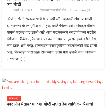
‘या’ गोष्टी
मार्च 31, 2021
थोडक्यात घडामोडी टीम
Comment(0)
कोरोना संसर्ग रोखण्यासाठी गेल्या वर्षी लॉकडाउनची अंमलबजावणी
झाल्यानंतर देशात यूपीआय पेमेंट्स, कार्ड पेमेंट्स आणि मोबाइल बँकिंग
यामध्ये प्रचंड वाढ झाली आहे. आज प्रत्येकजण स्मार्टफोनच्या मदतीने
डिजिटल बँकिंग सुविधांचा वापर करीत आहे. यामुळे ग्राहकांना पैसे देणे
सोपे झाले आहे. परंतु, ऑनलाइन फसवणूकीच्या घटनांमध्येही वाढ झाली
आहे. ऑनलाइन फसवणूक टाळण्याचा उत्तम मार्ग म्हणजे स्वत: जागरूक
राहणे. जर […]
काम-धंदा
कार लोन घेताय? मग ‘या’ गोष्टी लक्षात ठेवा आणि करा पैशांची