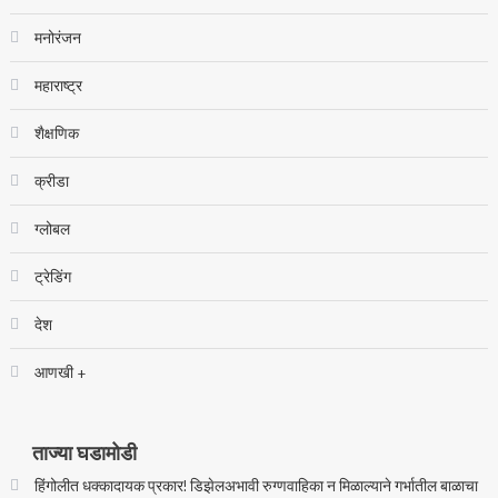
मनोरंजन
महाराष्ट्र
शैक्षणिक
क्रीडा
ग्लोबल
ट्रेडिंग
देश
आणखी +
ताज्या घडामोडी
हिंगोलीत धक्कादायक प्रकार! डिझेलअभावी रुग्णवाहिका न मिळाल्याने गर्भातील बाळाचा