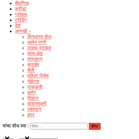
शैक्षणिक
क्रीडा
ग्लोबल
ट्रेडिंग
देश
आणखी +
बिनधास्त बोल
तब्येत पाणी
लाइफ स्टाइल
काम-धंदा
तंत्रज्ञान
क्राईम
शेती
महिला विशेष
गॅझेट्स
पाककृती
ब्लॉग
विज्ञान
व्यसनमुक्ती
रक्‍तदान
इतर
यांचा शोध घ्या :