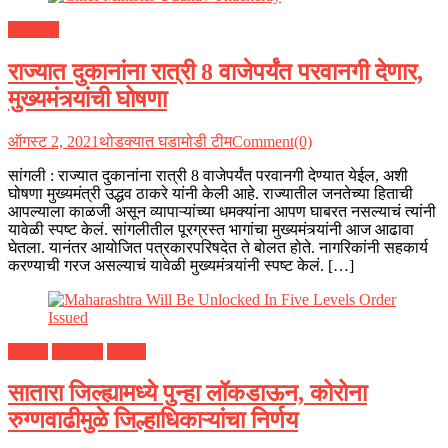
महाराष्ट्र
राज्यात दुकानांना रात्री 8 वाजेपर्यंत परवानगी देणार,
मुख्यमंत्र्यांची घोषणा
ऑगस्ट 2, 2021
थोडक्यात घडामोडी टीम
Comment(0)
सांगली : राज्यात दुकानांना रात्री 8 वाजेपर्यंत परवानगी देण्यात येईल, अशी
घोषणा मुख्यमंत्री उद्धव ठाकरे यांनी केली आहे. राज्यातील जनतेच्या हिताची
आपल्याला काळजी असून व्यापाऱ्यांच्या धमक्यांना आपण घाबरत नसल्याचं त्यांनी
यावेळी स्पष्ट केलं. सांगलीतील पूरग्रस्त भागांचा मुख्यमंत्र्यांनी आज आढावा
घेतला. यानंतर आयोजित पत्रकारपरिषदेत ते बोलत होते. नागरिकांनी सहकार्य
करण्याची गरज असल्याचं यावेळी मुख्यमंत्र्यांनी स्पष्ट केलं. […]
कोरोना
महाराष्ट्र
सातारा
सातारा जिल्ह्यामध्ये पुन्हा लॉकडाऊन, कोरोना
रुग्णवाढीमुळे जिल्हाधिकाऱ्यांचा निर्णय