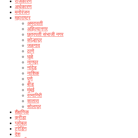
राजकारण
अर्थकारण
मनोरंजन
महाराष्ट्र
अमरावती
अहिल्यानगर
छत्रपती संभाजी नगर
कोल्हापूर
जळगाव
ठाणे
धुळे
नागपूर
नांदेड
नाशिक
पुणे
बीड
मुंबई
रत्नागिरी
सातारा
सोलापूर
शैक्षणिक
क्रीडा
ग्लोबल
ट्रेडिंग
देश