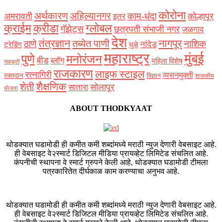
कोरोना
अर्थकारण
अहिल्यानगर
काम-धंदा
अमरावती
कोल्हापूर
इतर
क्राईम
क्रीडा
ग्लोबल
गॅझेट्स
छत्रपती संभाजी नगर
जळगाव
देश
नागपूर
तंत्रज्ञान
तब्येत पाणी
ठाणे
नाशिक
नांदेड
ट्रेडिंग
धुळे
महाराष्ट्र
मुंबई
पुणे
मनोरंजन
बीड
ब्लॉग
महिला विशेष
पाककृती
राजकारण
लाइफ स्टाइल
रत्नागिरी
व्यसनमुक्ती
रक्‍तदान
विज्ञान
शासकीय
शैक्षणिक
शेती
सोलापूर
सातारा
योजना
ABOUT THODKYAAT
थोडक्यात घडामोडी ही कमीत कमी शब्दांमध्ये मराठी न्युज देणारी वेबसाइट आहे.
ही वेबसाइट वे२स्मार्ट डिजिटल मीडिया प्रायव्हेट लिमिटेड संचलित आहे.
कंपनीची स्थापना वे स्मार्ट ग्रुपने केली आहे, थोडक्यात घडामोडी टीमला
पत्रकारितेत दीर्घकाळ काम करण्याचा अनुभव आहे.
थोडक्यात घडामोडी ही कमीत कमी शब्दांमध्ये मराठी न्युज देणारी वेबसाइट आहे.
ही वेबसाइट वे२स्मार्ट डिजिटल मीडिया प्रायव्हेट लिमिटेड संचलित आहे.