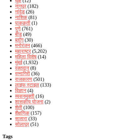
धुळे
(12)
नागपूर
(182)
नांदेड
(26)
नाशिक
(81)
पाककृती
(1)
पुणे
(761)
बीड
(49)
ब्लॉग
(30)
मनोरंजन
(466)
महाराष्ट्र
(5,202)
महिला विशेष
(14)
मुंबई
(1,932)
रक्‍तदान
(8)
रत्नागिरी
(36)
राजकारण
(501)
लाइफ स्टाइल
(133)
विज्ञान
(4)
व्यसनमुक्ती
(16)
शासकीय योजना
(2)
शेती
(100)
शैक्षणिक
(157)
सातारा
(33)
सोलापूर
(51)
Tags