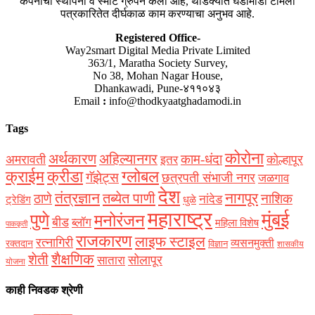
कंपनीची स्थापना वे स्मार्ट ग्रुपने केली आहे, थोडक्यात घडामोडी टीमला
पत्रकारितेत दीर्घकाळ काम करण्याचा अनुभव आहे.
Registered Office-
Way2smart Digital Media Private Limited
363/1, Maratha Society Survey,
No 38, Mohan Nagar House,
Dhankawadi, Pune-४११०४३
Email
:
info@thodkyaatghadamodi.in
Tags
कोरोना
अर्थकारण
अहिल्यानगर
काम-धंदा
अमरावती
कोल्हापूर
इतर
क्राईम
क्रीडा
ग्लोबल
गॅझेट्स
छत्रपती संभाजी नगर
जळगाव
देश
नागपूर
तंत्रज्ञान
तब्येत पाणी
ठाणे
नाशिक
नांदेड
ट्रेडिंग
धुळे
महाराष्ट्र
मुंबई
पुणे
मनोरंजन
बीड
ब्लॉग
महिला विशेष
पाककृती
राजकारण
लाइफ स्टाइल
रत्नागिरी
व्यसनमुक्ती
रक्‍तदान
विज्ञान
शासकीय
शैक्षणिक
शेती
सोलापूर
सातारा
योजना
काही निवडक श्रेणी