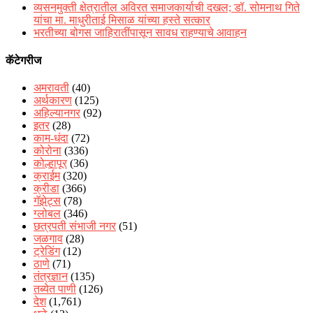
व्यसनमुक्ती क्षेत्रातील अविरत समाजकार्याची दखल; डॉ. सोमनाथ गिते
यांचा मा. माधुरीताई मिसाळ यांच्या हस्ते सत्कार
भरतीच्या बोगस जाहिरातींपासून सावध राहण्याचे आवाहन
कॅटेगरीज
अमरावती
(40)
अर्थकारण
(125)
अहिल्यानगर
(92)
इतर
(28)
काम-धंदा
(72)
कोरोना
(336)
कोल्हापूर
(36)
क्राईम
(320)
क्रीडा
(366)
गॅझेट्स
(78)
ग्लोबल
(346)
छत्रपती संभाजी नगर
(51)
जळगाव
(28)
ट्रेडिंग
(12)
ठाणे
(71)
तंत्रज्ञान
(135)
तब्येत पाणी
(126)
देश
(1,761)