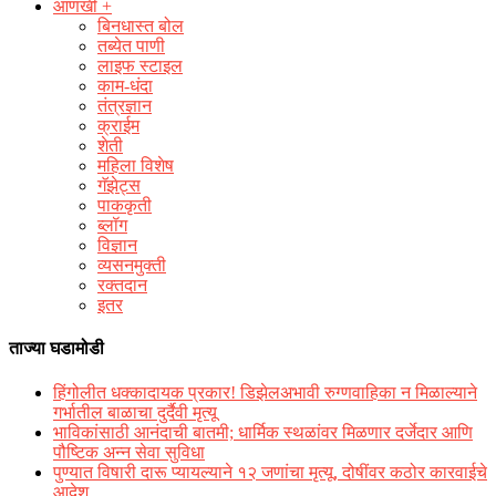
आणखी +
बिनधास्त बोल
तब्येत पाणी
लाइफ स्टाइल
काम-धंदा
तंत्रज्ञान
क्राईम
शेती
महिला विशेष
गॅझेट्स
पाककृती
ब्लॉग
विज्ञान
व्यसनमुक्ती
रक्‍तदान
इतर
ताज्या घडामोडी
हिंगोलीत धक्कादायक प्रकार! डिझेलअभावी रुग्णवाहिका न मिळाल्याने
गर्भातील बाळाचा दुर्दैवी मृत्यू
भाविकांसाठी आनंदाची बातमी; धार्मिक स्थळांवर मिळणार दर्जेदार आणि
पौष्टिक अन्न सेवा सुविधा
पुण्यात विषारी दारू प्यायल्याने १२ जणांचा मृत्यू, दोषींवर कठोर कारवाईचे
आदेश