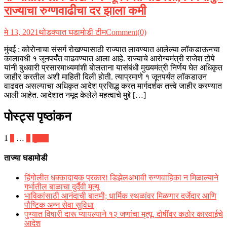
राज्याचा रुग्णवाढीचा दर झाला कमी
मे 13, 2021
थोडक्यात घडामोडी टीम
Comment(0)
मुंबई : कोरोनाचा संसर्ग रोखण्यासाठी राज्यात लावण्यात आलेल्या लॉकडाऊनचा
कालावधी १ जूनपर्यंत वाढवण्यात आला आहे. राज्याचे आरोग्यमंत्री राजेश टोपे
यांनी बुधवारी प्रसारमाध्यमांशी बोलताना यासंबंधी मुख्यमंत्री निर्णय घेत अधिकृत
जाहीर करतील अशी माहिती दिली होती. त्याप्रमाणे १ जूनपर्यंत लॉकडाउन
वाढवत असल्याचा अधिकृत आदेश प्रसिद्ध करत मार्गदर्शक तत्त्वे जाहीर करण्यात
आली आहेत. आदेशात नमूद केलेले महत्वाचे मुद्दे […]
पोस्ट्स पृष्ठांकन
1
2
…
4
पुढील
ताज्या घडामोडी
हिंगोलीत धक्कादायक प्रकार! डिझेलअभावी रुग्णवाहिका न मिळाल्याने
गर्भातील बाळाचा दुर्दैवी मृत्यू
भाविकांसाठी आनंदाची बातमी; धार्मिक स्थळांवर मिळणार दर्जेदार आणि
पौष्टिक अन्न सेवा सुविधा
पुण्यात विषारी दारू प्यायल्याने १२ जणांचा मृत्यू, दोषींवर कठोर कारवाईचे
आदेश