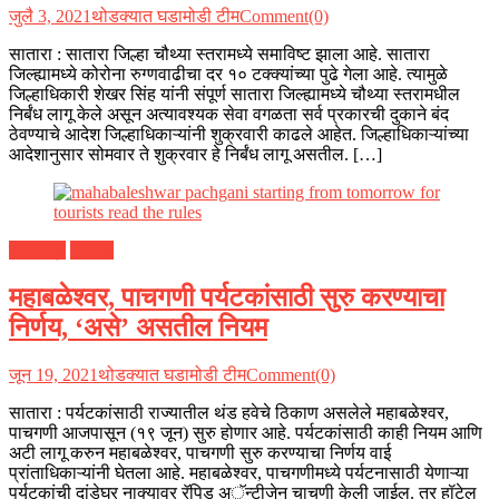
जुलै 3, 2021
थोडक्यात घडामोडी टीम
Comment(0)
सातारा : सातारा जिल्हा चौथ्या स्तरामध्ये समाविष्ट झाला आहे. सातारा
जिल्ह्यामध्ये कोरोना रुग्णवाढीचा दर १० टक्क्यांच्या पुढे गेला आहे. त्यामुळे
जिल्हाधिकारी शेखर सिंह यांनी संपूर्ण सातारा जिल्ह्यामध्ये चौथ्या स्तरामधील
निर्बंध लागू केले असून अत्यावश्यक सेवा वगळता सर्व प्रकारची दुकाने बंद
ठेवण्याचे आदेश जिल्हाधिकाऱ्यांनी शुक्रवारी काढले आहेत. जिल्हाधिकाऱ्यांच्या
आदेशानुसार सोमवार ते शुक्रवार हे निर्बंध लागू असतील. […]
महाराष्ट्र
सातारा
महाबळेश्वर, पाचगणी पर्यटकांसाठी सुरु करण्याचा
निर्णय, ‘असे’ असतील नियम
जून 19, 2021
थोडक्यात घडामोडी टीम
Comment(0)
सातारा : पर्यटकांसाठी राज्यातील थंड हवेचे ठिकाण असलेले महाबळेश्वर,
पाचगणी आजपासून (१९ जून) सुरु होणार आहे. पर्यटकांसाठी काही नियम आणि
अटी लागू करुन महाबळेश्वर, पाचगणी सुरु करण्याचा निर्णय वाई
प्रांताधिकाऱ्यांनी घेतला आहे. महाबळेश्वर, पाचगणीमध्ये पर्यटनासाठी येणाऱ्या
पर्यटकांची दांडेघर नाक्यावर रॅपिड अॅन्टीजेन चाचणी केली जाईल. तर हॉटेल