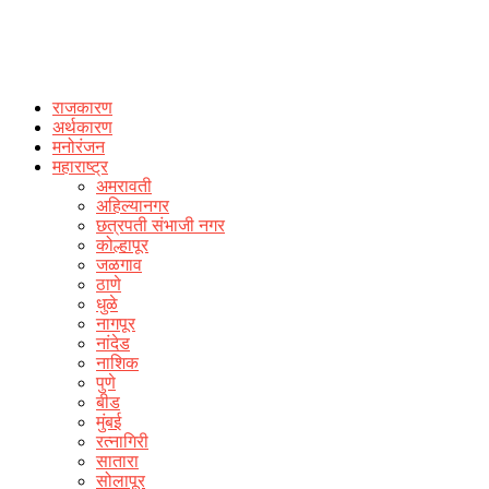
राजकारण
अर्थकारण
मनोरंजन
महाराष्ट्र
अमरावती
अहिल्यानगर
छत्रपती संभाजी नगर
कोल्हापूर
जळगाव
ठाणे
धुळे
नागपूर
नांदेड
नाशिक
पुणे
बीड
मुंबई
रत्नागिरी
सातारा
सोलापूर