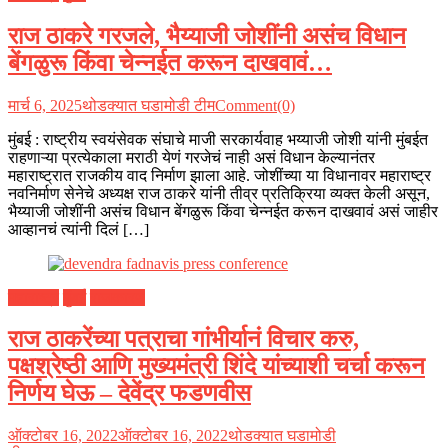
राज ठाकरे गरजले, भैय्याजी जोशींनी असंच विधान
बेंगळुरू किंवा चेन्नईत करून दाखवावं…
मार्च 6, 2025
थोडक्यात घडामोडी टीम
Comment(0)
मुंबई : राष्ट्रीय स्वयंसेवक संघाचे माजी सरकार्यवाह भय्याजी जोशी यांनी मुंबईत
राहणाऱ्या प्रत्येकाला मराठी येणं गरजेचं नाही असं विधान केल्यानंतर
महाराष्ट्रात राजकीय वाद निर्माण झाला आहे. जोशींच्या या विधानावर महाराष्ट्र
नवनिर्माण सेनेचे अध्यक्ष राज ठाकरे यांनी तीव्र प्रतिक्रिया व्यक्त केली असून,
भैय्याजी जोशींनी असंच विधान बेंगळुरू किंवा चेन्नईत करून दाखवावं असं जाहीर
आव्हानचं त्यांनी दिलं […]
महाराष्ट्र
मुंबई
राजकारण
राज ठाकरेंच्या पत्राचा गांभीर्यानं विचार करु,
पक्षश्रेष्ठी आणि मुख्यमंत्री शिंदे यांच्याशी चर्चा करून
निर्णय घेऊ – देवेंद्र फडणवीस
ऑक्टोबर 16, 2022
ऑक्टोबर 16, 2022
थोडक्यात घडामोडी