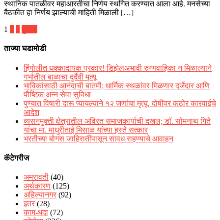
स्थानिक पातळीवर महाआरतीचा निर्णय स्थगित करण्यात आला आहे. मनसेच्या
बैठकीत हा निर्णय झाल्याची माहिती मिळाली […]
पोस्ट्स
1
2
3
पुढील
पृष्ठांकन
ताज्या घडामोडी
हिंगोलीत धक्कादायक प्रकार! डिझेलअभावी रुग्णवाहिका न मिळाल्याने
गर्भातील बाळाचा दुर्दैवी मृत्यू
भाविकांसाठी आनंदाची बातमी; धार्मिक स्थळांवर मिळणार दर्जेदार आणि
पौष्टिक अन्न सेवा सुविधा
पुण्यात विषारी दारू प्यायल्याने १२ जणांचा मृत्यू, दोषींवर कठोर कारवाईचे
आदेश
व्यसनमुक्ती क्षेत्रातील अविरत समाजकार्याची दखल; डॉ. सोमनाथ गिते
यांचा मा. माधुरीताई मिसाळ यांच्या हस्ते सत्कार
भरतीच्या बोगस जाहिरातींपासून सावध राहण्याचे आवाहन
कॅटेगरीज
अमरावती
(40)
अर्थकारण
(125)
अहिल्यानगर
(92)
इतर
(28)
काम-धंदा
(72)