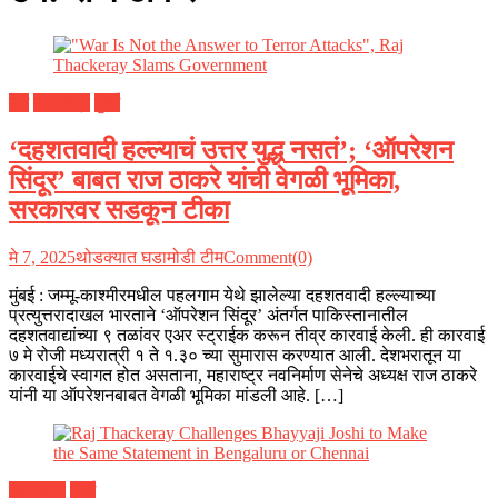
देश
महाराष्ट्र
मुंबई
‘दहशतवादी हल्ल्याचं उत्तर युद्ध नसतं’; ‘ऑपरेशन
सिंदूर’ बाबत राज ठाकरे यांची वेगळी भूमिका,
सरकारवर सडकून टीका
मे 7, 2025
थोडक्यात घडामोडी टीम
Comment(0)
मुंबई : जम्मू-काश्मीरमधील पहलगाम येथे झालेल्या दहशतवादी हल्ल्याच्या
प्रत्युत्तरादाखल भारताने ‘ऑपरेशन सिंदूर’ अंतर्गत पाकिस्तानातील
दहशतवाद्यांच्या ९ तळांवर एअर स्ट्राईक करून तीव्र कारवाई केली. ही कारवाई
७ मे रोजी मध्यरात्री १ ते १.३० च्या सुमारास करण्यात आली. देशभरातून या
कारवाईचे स्वागत होत असताना, महाराष्ट्र नवनिर्माण सेनेचे अध्यक्ष राज ठाकरे
यांनी या ऑपरेशनबाबत वेगळी भूमिका मांडली आहे. […]
महाराष्ट्र
मुंबई