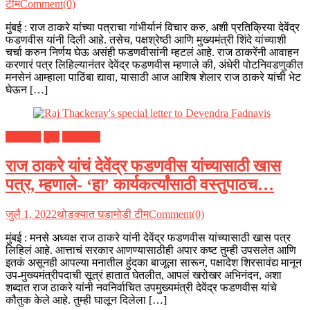
टीम
Comment(0)
मुंबई : राज ठाकरे यांच्या पत्राचा गांभीर्यानं विचार करु, अशी प्रतिक्रिया देवेंद्र
फडणवीस यांनी दिली आहे. तसेच, पक्षश्रेष्ठी आणि मुख्यमंत्री शिंदे यांच्याशी
चर्चा करुन निर्णय घेऊ असंही फडणवीसांनी म्हटलं आहे. राज ठाकरेंनी आवाहन
करणारं पत्र लिहिल्यानंतर देवेंद्र फडणवीस म्हणाले की, अंधेरी पोटनिवडणुकीत
मनसेनं आम्हाला पाठिंबा द्यावा, यासाठी आज आशिष शेलार राज ठाकरे यांची भेट
घेऊन […]
महाराष्ट्र
मुंबई
राजकारण
राज ठाकरे यांचं देवेंद्र फडणवीस यांच्यासाठी खास
पत्र, म्हणाले- ‘हा’ कार्यकर्त्यांसाठी वस्तुपाठच…
जुलै 1, 2022
थोडक्यात घडामोडी टीम
Comment(0)
मुंबई : मनसे अध्यक्ष राज ठाकरे यांनी देवेंद्र फडणवीस यांच्यासाठी खास पत्र
लिहिलं आहे. आत्ताचं सरकार आणण्यासाठीही अपार कष्ट तुम्ही उपसलेत आणि
इतकं असूनही आपल्या मनातील हुंदका बाजूला सारून, पक्षादेश शिरसावंद्य मानून
उप-मुख्यमंत्रीपदाची सूत्रं हातात घेतलीत, आपलं खरोखर अभिनंदन, अशा
शब्दात राज ठाकरे यांनी नवनिर्वाचित उपमुख्यमंत्री देवेंद्र फडणवीस यांचे
कौतुक केले आहे. तुम्ही घालून दिलेला […]