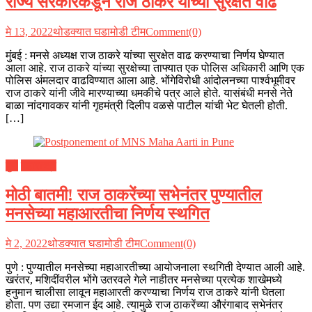
राज्य सरकारकडून राज ठाकरे यांच्या सुरक्षेत वाढ
मे 13, 2022
थोडक्यात घडामोडी टीम
Comment(0)
मुंबई : मनसे अध्यक्ष राज ठाकरे यांच्या सुरक्षेत वाढ करण्याचा निर्णय घेण्यात
आला आहे. राज ठाकरे यांच्या सुरक्षेच्या ताफ्यात एक पोलिस अधिकारी आणि एक
पोलिस अंमलदार वाढविण्यात आला आहे. भोंगेविरोधी आंदोलनच्या पार्श्वभूमीवर
राज ठाकरे यांनी जीवे मारण्याच्या धमकीचे पत्र आले होते. यासंबंधी मनसे नेते
बाळा नांदगावकर यांनी गृहमंत्री दिलीप वळसे पाटील यांची भेट घेतली होती.
[…]
पुणे
महाराष्ट्र
मोठी बातमी! राज ठाकरेंच्या सभेनंतर पुण्यातील
मनसेच्या महाआरतीचा निर्णय स्थगित
मे 2, 2022
थोडक्यात घडामोडी टीम
Comment(0)
पुणे : पुण्यातील मनसेच्या महाआरतीच्या आयोजनाला स्थगिती देण्यात आली आहे.
खरंतर, मशिदींवरील भोंगे उतरवले गेले नाहीतर मनसेच्या प्रत्येक शाखेमध्ये
हनुमान चालीसा लावून महाआरती करण्याचा निर्णय राज ठाकरे यांनी घेतला
होता. पण उद्या रमजान ईद आहे. त्यामुळे राज ठाकरेंच्या औरंगाबाद सभेनंतर