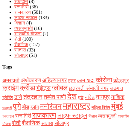
रक्‍तदान
(8)
रत्नागिरी
(36)
राजकारण
(501)
लाइफ स्टाइल
(133)
विज्ञान
(4)
व्यसनमुक्ती
(16)
शासकीय योजना
(2)
शेती
(100)
शैक्षणिक
(157)
सातारा
(33)
सोलापूर
(51)
Tags
कोरोना
अर्थकारण
अहिल्यानगर
काम-धंदा
अमरावती
कोल्हापूर
इतर
क्राईम
क्रीडा
ग्लोबल
गॅझेट्स
छत्रपती संभाजी नगर
जळगाव
देश
नागपूर
तंत्रज्ञान
तब्येत पाणी
ठाणे
नाशिक
नांदेड
ट्रेडिंग
धुळे
महाराष्ट्र
मुंबई
पुणे
मनोरंजन
बीड
ब्लॉग
महिला विशेष
पाककृती
राजकारण
लाइफ स्टाइल
रत्नागिरी
व्यसनमुक्ती
रक्‍तदान
विज्ञान
शासकीय
शैक्षणिक
शेती
सोलापूर
सातारा
योजना