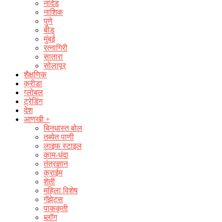
नांदेड
नाशिक
पुणे
बीड
मुंबई
रत्नागिरी
सातारा
सोलापूर
शैक्षणिक
क्रीडा
ग्लोबल
ट्रेडिंग
देश
आणखी +
बिनधास्त बोल
तब्येत पाणी
लाइफ स्टाइल
काम-धंदा
तंत्रज्ञान
क्राईम
शेती
महिला विशेष
गॅझेट्स
पाककृती
ब्लॉग