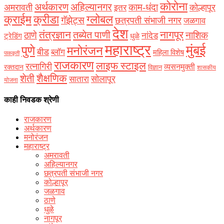
कोरोना
अर्थकारण
अहिल्यानगर
काम-धंदा
अमरावती
कोल्हापूर
इतर
क्राईम
क्रीडा
ग्लोबल
गॅझेट्स
छत्रपती संभाजी नगर
जळगाव
देश
नागपूर
तंत्रज्ञान
तब्येत पाणी
ठाणे
नाशिक
नांदेड
ट्रेडिंग
धुळे
महाराष्ट्र
मुंबई
पुणे
मनोरंजन
बीड
ब्लॉग
महिला विशेष
पाककृती
राजकारण
लाइफ स्टाइल
रत्नागिरी
व्यसनमुक्ती
रक्‍तदान
विज्ञान
शासकीय
शैक्षणिक
शेती
सोलापूर
सातारा
योजना
काही निवडक श्रेणी
राजकारण
अर्थकारण
मनोरंजन
महाराष्ट्र
अमरावती
अहिल्यानगर
छत्रपती संभाजी नगर
कोल्हापूर
जळगाव
ठाणे
धुळे
नागपूर