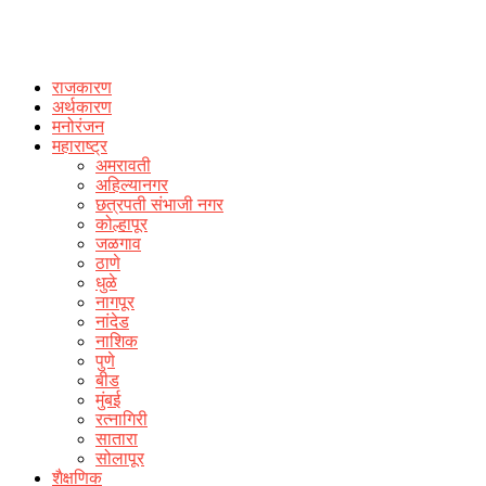
राजकारण
अर्थकारण
मनोरंजन
महाराष्ट्र
अमरावती
अहिल्यानगर
छत्रपती संभाजी नगर
कोल्हापूर
जळगाव
ठाणे
धुळे
नागपूर
नांदेड
नाशिक
पुणे
बीड
मुंबई
रत्नागिरी
सातारा
सोलापूर
शैक्षणिक