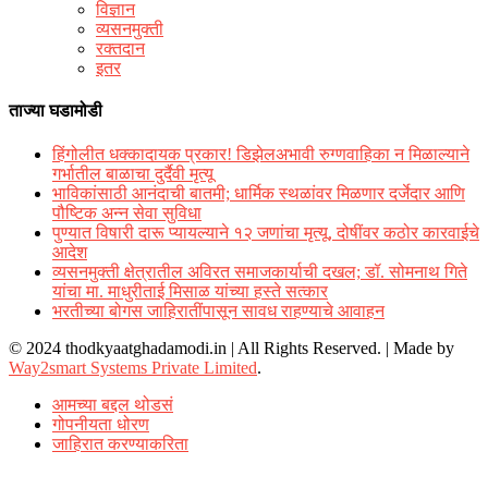
विज्ञान
व्यसनमुक्ती
रक्‍तदान
इतर
ताज्या घडामोडी
हिंगोलीत धक्कादायक प्रकार! डिझेलअभावी रुग्णवाहिका न मिळाल्याने
गर्भातील बाळाचा दुर्दैवी मृत्यू
भाविकांसाठी आनंदाची बातमी; धार्मिक स्थळांवर मिळणार दर्जेदार आणि
पौष्टिक अन्न सेवा सुविधा
पुण्यात विषारी दारू प्यायल्याने १२ जणांचा मृत्यू, दोषींवर कठोर कारवाईचे
आदेश
व्यसनमुक्ती क्षेत्रातील अविरत समाजकार्याची दखल; डॉ. सोमनाथ गिते
यांचा मा. माधुरीताई मिसाळ यांच्या हस्ते सत्कार
भरतीच्या बोगस जाहिरातींपासून सावध राहण्याचे आवाहन
© 2024 thodkyaatghadamodi.in | All Rights Reserved.
|
Made by
Way2smart Systems Private Limited
.
आमच्या बद्दल थोडसं
गोपनीयता धोरण
जाहिरात करण्याकरिता