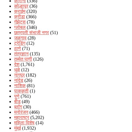
कोरोना
(336)
कोल्हापूर
(36)
क्राईम
(320)
क्रीडा
(366)
गॅझेट्स
(78)
ग्लोबल
(346)
छत्रपती संभाजी नगर
(51)
जळगाव
(28)
ट्रेडिंग
(12)
ठाणे
(71)
तंत्रज्ञान
(135)
तब्येत पाणी
(126)
देश
(1,761)
धुळे
(12)
नागपूर
(182)
नांदेड
(26)
नाशिक
(81)
पाककृती
(1)
पुणे
(761)
बीड
(49)
ब्लॉग
(30)
मनोरंजन
(466)
महाराष्ट्र
(5,202)
महिला विशेष
(14)
मुंबई
(1,932)