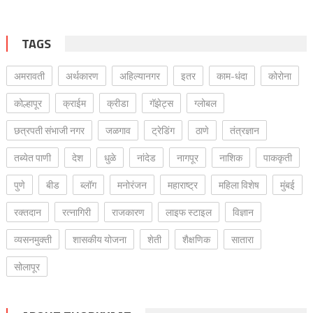
TAGS
अमरावती
अर्थकारण
अहिल्यानगर
इतर
काम-धंदा
कोरोना
कोल्हापूर
क्राईम
क्रीडा
गॅझेट्स
ग्लोबल
छत्रपती संभाजी नगर
जळगाव
ट्रेडिंग
ठाणे
तंत्रज्ञान
तब्येत पाणी
देश
धुळे
नांदेड
नागपूर
नाशिक
पाककृती
पुणे
बीड
ब्लॉग
मनोरंजन
महाराष्ट्र
महिला विशेष
मुंबई
रक्‍तदान
रत्नागिरी
राजकारण
लाइफ स्टाइल
विज्ञान
व्यसनमुक्ती
शासकीय योजना
शेती
शैक्षणिक
सातारा
सोलापूर