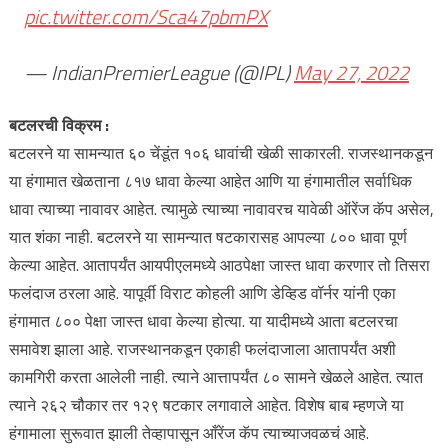
pic.twitter.com/Sca47pbmPX
— IndianPremierLeague (@IPL)
May 27, 2022
बटलरची विक्रम :
बटलरने या सामन्यात ६० चेंडूंत १०६ धावांची खेळी साकारली. राजस्थानकडून
या हंगामात खेळताना ८१७ धावा केल्या आहेत आणि या हंगामातील सर्वाधिक
धावा त्याच्या नावावर आहेत. त्यामुळे त्याच्या नावावरच यावेळी ऑरेंज कॅप असेल,
यात शंका नाही. बटलरने या सामन्यात षटकारासह आपल्या ८०० धावा पूर्ण
केल्या आहेत. आतापर्यंत आयपीएलमध्ये आठपेक्षा जास्त धावा करणार तो तिसरा
फलंदाज ठरला आहे. यापूर्वी विराट कोहली आणि डेव्हिड वॉर्नर यांनी एका
हंगामात ८०० पेक्षा जास्त धावा केल्या होत्या. या यादीमध्ये आता बटलरचा
समावेश झाला आहे. राजस्थानकडून एकाही फलंदाजाला आतापर्यंत अशी
कामगिरी करता आलेली नाही. त्याने आत्तापर्यंत ८० सामने खेळले आहेत. त्यात
त्याने २६२ चौकार तर १२९ षटकार लगावाले आहेत. विशेष बाब म्हणजे या
हंगामाला सुरूवात झाली तेव्हापासून आँरेंज कॅप त्याच्याजवळचं आहे.