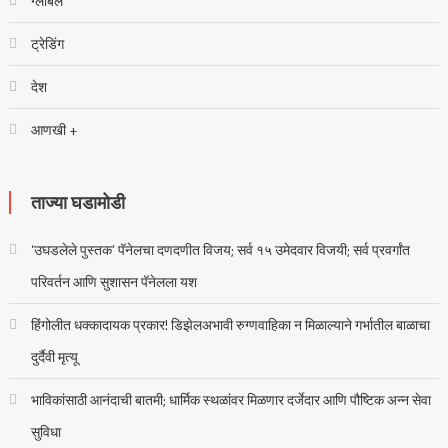
ग्लोबल
ट्रेडिंग
देश
आणखी +
ताज्या घडामोडी
‘उघडलेले पुस्तक’ पॅनेलचा दणदणीत विजय; सर्व १५ उमेदवार विजयी; सर्व प्रवर्गांत
परिवर्तन आणि सुशासन पॅनेलला यश
हिंगोलीत धक्कादायक प्रकार! डिझेलअभावी रुग्णवाहिका न मिळाल्याने गर्भातील बाळाचा
दुर्दैवी मृत्यू
भाविकांसाठी आनंदाची बातमी; धार्मिक स्थळांवर मिळणार दर्जेदार आणि पौष्टिक अन्न सेवा
सुविधा