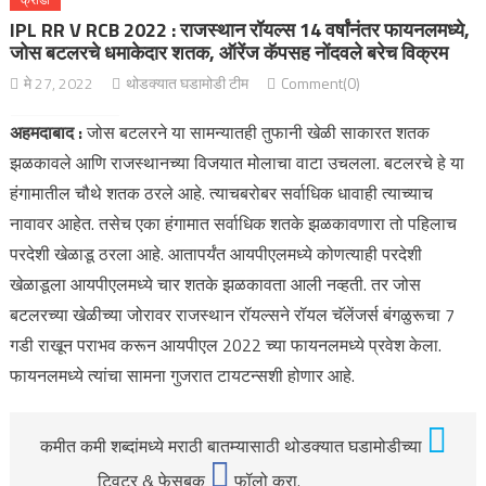
IPL RR V RCB 2022 : राजस्थान रॉयल्स 14 वर्षांनंतर फायनलमध्ये,
जोस बटलरचे धमाकेदार शतक, ऑरेंज कॅपसह नोंदवले बरेच विक्रम
मे 27, 2022
थोडक्यात घडामोडी टीम
Comment(0)
अहमदाबाद :
जोस बटलरने या सामन्यातही तुफानी खेळी साकारत शतक
झळकावले आणि राजस्थानच्या विजयात मोलाचा वाटा उचलला. बटलरचे हे या
हंगामातील चौथे शतक ठरले आहे. त्याचबरोबर सर्वाधिक धावाही त्याच्याच
नावावर आहेत. तसेच एका हंगामात सर्वाधिक शतके झळकावणारा तो पहिलाच
परदेशी खेळाडू ठरला आहे. आतापर्यंत आयपीएलमध्ये कोणत्याही परदेशी
खेळाडूला आयपीएलमध्ये चार शतके झळकावता आली नव्हती. तर जोस
बटलरच्या खेळीच्या जोरावर राजस्थान रॉयल्सने रॉयल चॅलेंजर्स बंगळुरूचा 7
गडी राखून पराभव करून आयपीएल 2022 च्या फायनलमध्ये प्रवेश केला.
फायनलमध्ये त्यांचा सामना गुजरात टायटन्सशी होणार आहे.
कमीत कमी शब्दांमध्ये मराठी बातम्यासाठी थोडक्यात घडामोडीच्या
ट्विटर & फेसबुक
फॉलो करा.