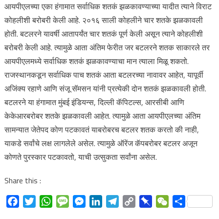
आयपीएलच्या एका हंगामात सर्वाधिक शतकं झळकावण्याच्या यादीत त्याने विराट
कोहलीशी बरोबरी केली आहे. २०१६ साली कोहलीने चार शतके झळकावली
होती. बटलरने यावर्षी आतापर्यंत चार शतकं पूर्ण केली असून त्याने कोहलीशी
बरोबरी केली आहे. त्यामुळे आता अंतिम फेरीत जर बटलरने शतक साकारले तर
आयपीएलमध्ये सर्वाधिक शतकं झळकावण्याचा मान त्याला मिळू शकतो.
राजस्थानकडून सर्वाधिक पाच शतकं आता बटलरच्या नावावर आहेत, यापूर्वी
अजिंक्य रहाणे आणि संजू सॅमसन यांनी प्रत्येकी दोन शतकं झळकावली होती.
बटलरने या हंगामात मुंबई इंडियन्स, दिल्ली कॅपिटल्स, आरसीबी आणि
केकेआरबरोबर शतके झळकावली आहेत. त्यामुळे आता आयपीएलच्या अंतिम
सामन्यात जेतेपद कोण पटकावतं याबरोबरच बटलर शतक करतो की नाही,
याकडे सर्वांचे लक्ष लागलेले असेल. त्यामुळे ऑरेंज कॅपबरोबर बटलर अजून
कोणते पुरस्कार पटकावतो, याची उत्सुकता सर्वांना असेल.
Share this :
Facebook
Twitter
WhatsApp
Message
Messenger
LinkedIn
Telegram
Copy
Pinboard
WeChat
Share
Link