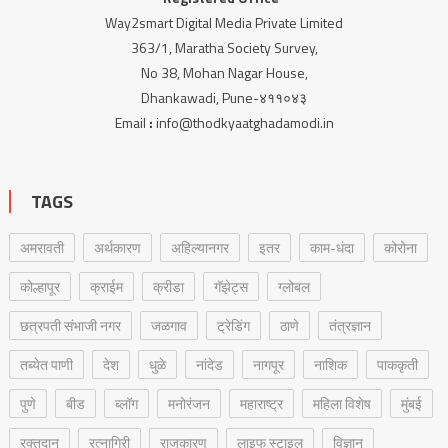
Way2smart Digital Media Private Limited
363/1, Maratha Society Survey,
No 38, Mohan Nagar House,
Dhankawadi, Pune-४११०४३
Email
:
info@thodkyaatghadamodi.in
TAGS
अमरावती
अर्थकारण
अहिल्यानगर
इतर
काम-धंदा
कोरोना
कोल्हापूर
क्राईम
क्रीडा
गॅझेट्स
ग्लोबल
छत्रपती संभाजी नगर
जळगाव
ट्रेडिंग
ठाणे
तंत्रज्ञान
तब्येत पाणी
देश
धुळे
नांदेड
नागपूर
नाशिक
पाककृती
पुणे
बीड
ब्लॉग
मनोरंजन
महाराष्ट्र
महिला विशेष
मुंबई
रक्‍तदान
रत्नागिरी
राजकारण
लाइफ स्टाइल
विज्ञान