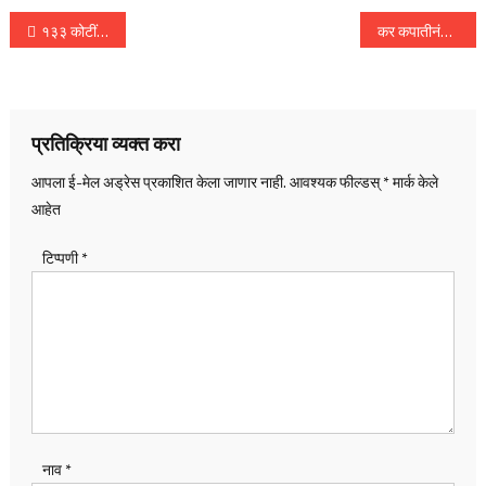
पोस्टचे
१३३ कोटींच्या बनावट खरेदी बिलांचा वापर करुन इनपुट टॅक्स क्रेडिट घेण्यासंदर्भात दोघांना अटक
कर कपातीनंतर काय आहेत मुंबई, दिल्लीत पेट्रोल, डिझेलचे दर? जाणून घ्या आजचे दर…
नॅव्हिगेशन
प्रतिक्रिया व्यक्त करा
आपला ई-मेल अड्रेस प्रकाशित केला जाणार नाही.
आवश्यक फील्डस्
*
मार्क केले
आहेत
टिप्पणी
*
नाव
*