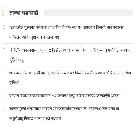
ताज्या घडामोडी
‘उघडलेले पुस्तक’ पॅनेलचा दणदणीत विजय; सर्व १५ उमेदवार विजयी; सर्व प्रवर्गांत
परिवर्तन आणि सुशासन पॅनेलला यश
हिंगोलीत धक्कादायक प्रकार! डिझेलअभावी रुग्णवाहिका न मिळाल्याने गर्भातील बाळाचा
दुर्दैवी मृत्यू
भाविकांसाठी आनंदाची बातमी; धार्मिक स्थळांवर मिळणार दर्जेदार आणि पौष्टिक अन्न सेवा
सुविधा
पुण्यात विषारी दारू प्यायल्याने १२ जणांचा मृत्यू, दोषींवर कठोर कारवाईचे आदेश
व्यसनमुक्ती क्षेत्रातील अविरत समाजकार्याची दखल; डॉ. सोमनाथ गिते यांचा मा.
माधुरीताई मिसाळ यांच्या हस्ते सत्कार