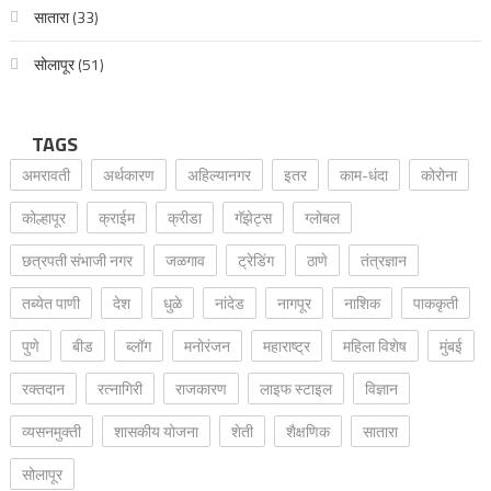
सातारा
(33)
सोलापूर
(51)
TAGS
अमरावती
अर्थकारण
अहिल्यानगर
इतर
काम-धंदा
कोरोना
कोल्हापूर
क्राईम
क्रीडा
गॅझेट्स
ग्लोबल
छत्रपती संभाजी नगर
जळगाव
ट्रेडिंग
ठाणे
तंत्रज्ञान
तब्येत पाणी
देश
धुळे
नांदेड
नागपूर
नाशिक
पाककृती
पुणे
बीड
ब्लॉग
मनोरंजन
महाराष्ट्र
महिला विशेष
मुंबई
रक्‍तदान
रत्नागिरी
राजकारण
लाइफ स्टाइल
विज्ञान
व्यसनमुक्ती
शासकीय योजना
शेती
शैक्षणिक
सातारा
सोलापूर