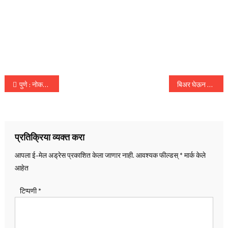
पोस्टचे
पुणे : नोकरी न मिळण्याच्या भीतीने इंजिनिअर तरुणाची आत्महत्या
बिअर घेऊन जाणारा ट्रक अनियंत्रित होऊन रस्त्यावर उलटला, तीन जण जखमी
नॅव्हिगेशन
प्रतिक्रिया व्यक्त करा
आपला ई-मेल अड्रेस प्रकाशित केला जाणार नाही.
आवश्यक फील्डस्
*
मार्क केले
आहेत
टिप्पणी
*