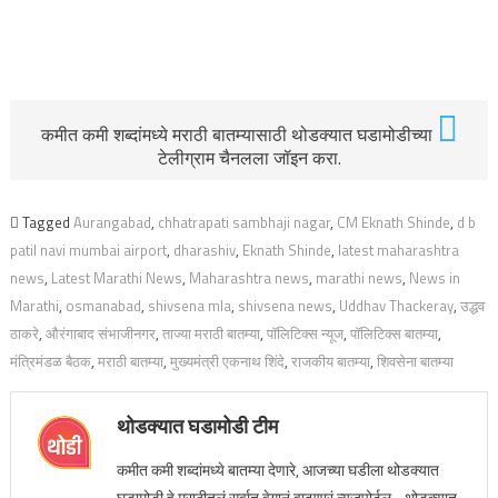
कमीत कमी शब्दांमध्ये मराठी बातम्यासाठी थोडक्यात घडामोडीच्या
टेलीग्राम चैनलला जॉइन करा.
Tagged
Aurangabad
,
chhatrapati sambhaji nagar
,
CM Eknath Shinde
,
d b
patil navi mumbai airport
,
dharashiv
,
Eknath Shinde
,
latest maharashtra
news
,
Latest Marathi News
,
Maharashtra news
,
marathi news
,
News in
Marathi
,
osmanabad
,
shivsena mla
,
shivsena news
,
Uddhav Thackeray
,
उद्धव
ठाकरे
,
औरंगाबाद संभाजीनगर
,
ताज्या मराठी बातम्या
,
पॉलिटिक्स न्यूज
,
पॉलिटिक्स बातम्या
,
मंत्रिमंडळ बैठक
,
मराठी बातम्या
,
मुख्यमंत्री एकनाथ शिंदे
,
राजकीय बातम्या
,
शिवसेना बातम्या
थोडक्यात घडामोडी टीम
कमीत कमी शब्दांमध्ये बातम्या देणारे, आजच्या घडीला थोडक्यात
घडामोडी हे मराठीतलं सर्वात वेगानं वाढणारं न्यूजपोर्टल - थोडक्यात