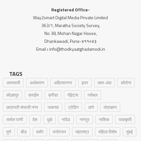
Registered Office-
Way2smart Digital Media Private Limited
363/1, Maratha Society Survey,
No 38, Mohan Nagar House,
Dhankawadi, Pune-४११०४३
Email
:
info@thodkyaatghadamodi.in
TAGS
अमरावती
अर्थकारण
अहिल्यानगर
इतर
काम-धंदा
कोरोना
कोल्हापूर
क्राईम
क्रीडा
गॅझेट्स
ग्लोबल
छत्रपती संभाजी नगर
जळगाव
ट्रेडिंग
ठाणे
तंत्रज्ञान
तब्येत पाणी
देश
धुळे
नांदेड
नागपूर
नाशिक
पाककृती
पुणे
बीड
ब्लॉग
मनोरंजन
महाराष्ट्र
महिला विशेष
मुंबई