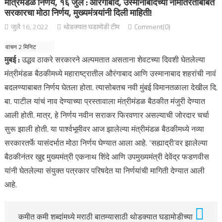
मंत्रिमंडळ निर्णय, १६ जुलै : औरंगाबाद, उस्मानाबादच्या नामांतरताबाबत
सरकारचा मोठा निर्णय, मुख्यमंत्र्यांनी दिली माहिती!
जुलै 16, 2022
थोडक्यात घडामोडी टीम
Comment(0)
मुबई :
उद्धव ठाकरे सरकारने अल्पमतात असताना शेवटच्या दिवशी घेतलेल्या
मंत्रीमंडळ बैठकीमध्ये महाराष्ट्रातील औरंगाबाद आणि उस्मानाबाद शहरांची नावं
बदलण्याबाबत निर्णय घेतला होता. त्यासोबतच नवी मुंबई विमानतळाला देखील दि.
बा. पाटील यांचं नाव देण्याच्या प्रस्तावाला मंत्रीमंडळ बैठकीत मंजुरी देण्यात
आली होती. मात्र, हे निर्णय नवीन सराकर फिरवणार असल्याची जोरदार चर्चा
सुरू झाली होती. या पार्श्वभूमीवर आज झालेल्या मंत्रीमंडळ बैठकीमध्ये नव्या
सरकारतर्फे यासंदर्भात मोठा निर्णय घेण्यात आला आहे. ‘सह्याद्री’वर झालेल्या
बैठकीनंतर खुद्द मुख्यमंत्री एकनाथ शिंदे आणि उपमुख्यमंत्री देवेंद्र फडणवीस
यांनी घेतलेल्या संयुक्त पत्रकार परिषदेत या निर्णयांची मागिती देण्यात आली
आहे.
कमीत कमी शब्दांमध्ये मराठी बातम्यासाठी थोडक्यात घडामोडीच्या