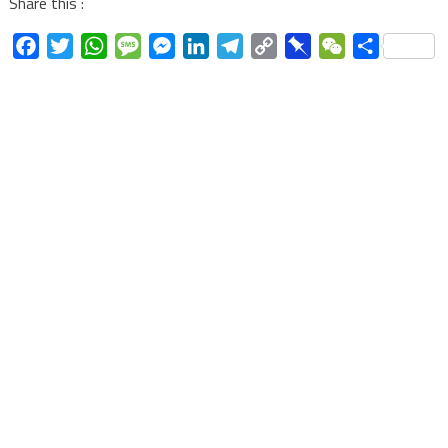
Share this :
Facebook
Twitter
WhatsApp
Message
Messenger
LinkedIn
Telegram
Copy
Pinboard
WeChat
Share
Link