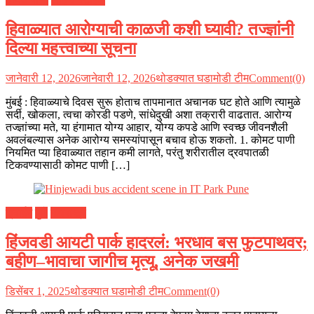
हिवाळ्यात आरोग्याची काळजी कशी घ्यावी? तज्ज्ञांनी
दिल्या महत्त्वाच्या सूचना
जानेवारी 12, 2026
जानेवारी 12, 2026
थोडक्यात घडामोडी टीम
Comment(0)
मुंबई : हिवाळ्याचे दिवस सुरू होताच तापमानात अचानक घट होते आणि त्यामुळे
सर्दी, खोकला, त्वचा कोरडी पडणे, सांधेदुखी अशा तक्रारी वाढतात. आरोग्य
तज्ज्ञांच्या मते, या हंगामात योग्य आहार, योग्य कपडे आणि स्वच्छ जीवनशैली
अवलंबल्यास अनेक आरोग्य समस्यांपासून बचाव होऊ शकतो. 1. कोमट पाणी
नियमित प्या हिवाळ्यात तहान कमी लागते, परंतु शरीरातील द्रवपातळी
टिकवण्यासाठी कोमट पाणी […]
क्राईम
पुणे
महाराष्ट्र
हिंजवडी आयटी पार्क हादरलं: भरधाव बस फुटपाथवर;
बहीण–भावाचा जागीच मृत्यू, अनेक जखमी
डिसेंबर 1, 2025
थोडक्यात घडामोडी टीम
Comment(0)