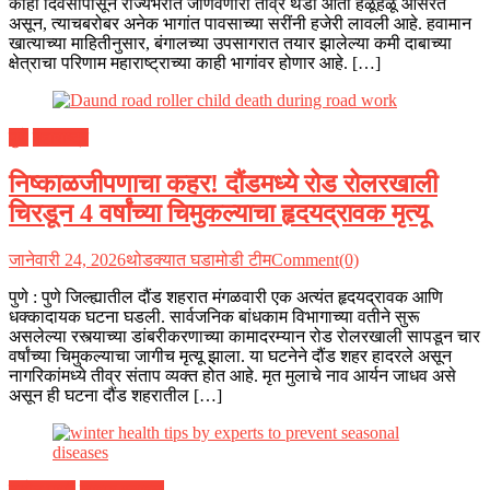
काही दिवसांपासून राज्यभरात जाणवणारी तीव्र थंडी आता हळूहळू ओसरत
असून, त्याचबरोबर अनेक भागांत पावसाच्या सरींनी हजेरी लावली आहे. हवामान
खात्याच्या माहितीनुसार, बंगालच्या उपसागरात तयार झालेल्या कमी दाबाच्या
क्षेत्राचा परिणाम महाराष्ट्राच्या काही भागांवर होणार आहे. […]
पुणे
महाराष्ट्र
निष्काळजीपणाचा कहर! दौंडमध्ये रोड रोलरखाली
चिरडून 4 वर्षांच्या चिमुकल्याचा हृदयद्रावक मृत्यू
जानेवारी 24, 2026
थोडक्यात घडामोडी टीम
Comment(0)
पुणे : पुणे जिल्ह्यातील दौंड शहरात मंगळवारी एक अत्यंत हृदयद्रावक आणि
धक्कादायक घटना घडली. सार्वजनिक बांधकाम विभागाच्या वतीने सुरू
असलेल्या रस्त्याच्या डांबरीकरणाच्या कामादरम्यान रोड रोलरखाली सापडून चार
वर्षांच्या चिमुकल्याचा जागीच मृत्यू झाला. या घटनेने दौंड शहर हादरले असून
नागरिकांमध्ये तीव्र संताप व्यक्त होत आहे. मृत मुलाचे नाव आर्यन जाधव असे
असून ही घटना दौंड शहरातील […]
तब्येत पाणी
लाइफ स्टाइल