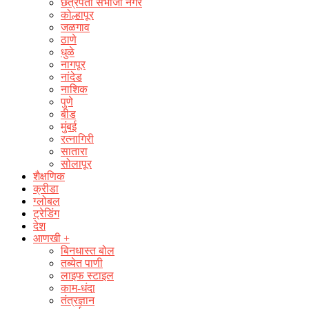
छत्रपती संभाजी नगर
कोल्हापूर
जळगाव
ठाणे
धुळे
नागपूर
नांदेड
नाशिक
पुणे
बीड
मुंबई
रत्नागिरी
सातारा
सोलापूर
शैक्षणिक
क्रीडा
ग्लोबल
ट्रेडिंग
देश
आणखी +
बिनधास्त बोल
तब्येत पाणी
लाइफ स्टाइल
काम-धंदा
तंत्रज्ञान