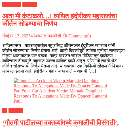
अहिल्यानगर
महाराष्ट्र
आता मी कंटाळलो…! व्यथित इंदोरीकर महाराजांचा
कीर्तन सोडण्याचा निर्णय
नोव्हेंबर 13, 2025
थोडक्यात घडामोडी टीम
Comment(0)
अहिल्यानगर : महाराष्ट्रातील सुप्रसिद्ध कीर्तनकार इंदुरीकर महाराज यांनी
कीर्तन सोडण्याचा निर्णय घेतला आहे. काही दिवसांपूर्वी त्यांच्या मुलीचा साखरपुडा
मोठ्या थाटामाटात पार पडला. मात्र यावरुन सोशल मीडियातून झालेल्या
व्यक्तिगत टीकांमुळे महाराज फारच व्यथित झाले आहेत. परिणामी त्यांनी थेट
कीर्तन सोडण्याचा निर्णय घेतला आहे. याबाबतचा एक व्हिडिओ सोशल मीडियावर
व्हायरल झाला आहे. इंदोरीकर महाराज म्हणाले – आमची […]
पुणे
महाराष्ट्र
‘गौतमी पाटीलच्या वक्तव्यांमध्ये कमालीची विसंगती’,