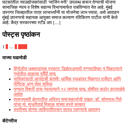
घटकांतील नवउद्योजकांसाठी ‘मार्जिन मनी’ उपलब्ध करून देण्याची योजना
सामाजिक न्याय व विशेष सहाय्य विभागामार्फत राबविण्यात येत आहे. मुंबई
उपनगर जिल्ह्यातील पात्र लाभार्थ्यांनी या योजनेचा लाभ घ्यावा, असे आवाहन
मुंबई उपनगरचे सहायक आयुक्त समाज कल्याण रविकिरण पाटील यांनी केले
आहे. केंद्र सरकारच्या स्टँड अप […]
पोस्ट्स पृष्ठांकन
1
2
…
4
पुढील
ताज्या घडामोडी
हिंगोलीत धक्कादायक प्रकार! डिझेलअभावी रुग्णवाहिका न मिळाल्याने
गर्भातील बाळाचा दुर्दैवी मृत्यू
भाविकांसाठी आनंदाची बातमी; धार्मिक स्थळांवर मिळणार दर्जेदार आणि
पौष्टिक अन्न सेवा सुविधा
पुण्यात विषारी दारू प्यायल्याने १२ जणांचा मृत्यू, दोषींवर कठोर कारवाईचे
आदेश
व्यसनमुक्ती क्षेत्रातील अविरत समाजकार्याची दखल; डॉ. सोमनाथ गिते
यांचा मा. माधुरीताई मिसाळ यांच्या हस्ते सत्कार
भरतीच्या बोगस जाहिरातींपासून सावध राहण्याचे आवाहन
कॅटेगरीज