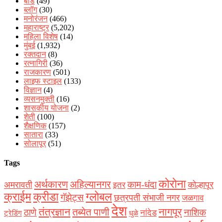
बीड
(49)
ब्लॉग
(30)
मनोरंजन
(466)
महाराष्ट्र
(5,202)
महिला विशेष
(14)
मुंबई
(1,932)
रक्‍तदान
(8)
रत्नागिरी
(36)
राजकारण
(501)
लाइफ स्टाइल
(133)
विज्ञान
(4)
व्यसनमुक्ती
(16)
शासकीय योजना
(2)
शेती
(100)
शैक्षणिक
(157)
सातारा
(33)
सोलापूर
(51)
Tags
कोरोना
अर्थकारण
अहिल्यानगर
काम-धंदा
अमरावती
कोल्हापूर
इतर
क्राईम
क्रीडा
ग्लोबल
गॅझेट्स
छत्रपती संभाजी नगर
जळगाव
देश
नागपूर
तंत्रज्ञान
तब्येत पाणी
ठाणे
नाशिक
नांदेड
ट्रेडिंग
धुळे