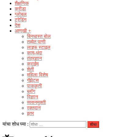
शैक्षणिक
क्रीडा
ग्लोबल
ट्रेडिंग
देश
आणखी +
बिनधास्त बोल
तब्येत पाणी
लाइफ स्टाइल
काम-धंदा
तंत्रज्ञान
क्राईम
शेती
महिला विशेष
गॅझेट्स
पाककृती
ब्लॉग
विज्ञान
व्यसनमुक्ती
रक्‍तदान
इतर
यांचा शोध घ्या :