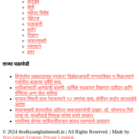
क्राईम
शेती
महिला विशेष
गॅझेट्स
पाककृती
ब्लॉग
विज्ञान
व्यसनमुक्ती
रक्‍तदान
इतर
ताज्या घडामोडी
हिंगोलीत धक्कादायक प्रकार! डिझेलअभावी रुग्णवाहिका न मिळाल्याने
गर्भातील बाळाचा दुर्दैवी मृत्यू
भाविकांसाठी आनंदाची बातमी; धार्मिक स्थळांवर मिळणार दर्जेदार आणि
पौष्टिक अन्न सेवा सुविधा
पुण्यात विषारी दारू प्यायल्याने १२ जणांचा मृत्यू, दोषींवर कठोर कारवाईचे
आदेश
व्यसनमुक्ती क्षेत्रातील अविरत समाजकार्याची दखल; डॉ. सोमनाथ गिते
यांचा मा. माधुरीताई मिसाळ यांच्या हस्ते सत्कार
भरतीच्या बोगस जाहिरातींपासून सावध राहण्याचे आवाहन
© 2024 thodkyaatghadamodi.in | All Rights Reserved.
|
Made by
Way2smart Systems Private Limited
.