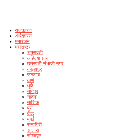
राजकारण
अर्थकारण
मनोरंजन
महाराष्ट्र
अमरावती
अहिल्यानगर
छत्रपती संभाजी नगर
कोल्हापूर
जळगाव
ठाणे
धुळे
नागपूर
नांदेड
नाशिक
पुणे
बीड
मुंबई
रत्नागिरी
सातारा
सोलापूर