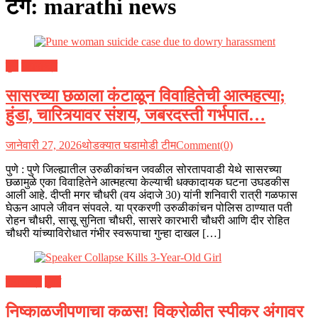
टॅग:
marathi news
पुणे
महाराष्ट्र
सासरच्या छळाला कंटाळून विवाहितेची आत्महत्या;
हुंडा, चारित्र्यावर संशय, जबरदस्ती गर्भपात…
जानेवारी 27, 2026
थोडक्यात घडामोडी टीम
Comment(0)
पुणे : पुणे जिल्ह्यातील उरुळीकांचन जवळील सोरतापवाडी येथे सासरच्या
छळामुळे एका विवाहितेने आत्महत्या केल्याची धक्कादायक घटना उघडकीस
आली आहे. दीप्ती मगर चौधरी (वय अंदाजे 30) यांनी शनिवारी रात्री गळफास
घेऊन आपले जीवन संपवले. या प्रकरणी उरुळीकांचन पोलिस ठाण्यात पती
रोहन चौधरी, सासू सुनिता चौधरी, सासरे कारभारी चौधरी आणि दीर रोहित
चौधरी यांच्याविरोधात गंभीर स्वरूपाचा गुन्हा दाखल […]
महाराष्ट्र
मुंबई
निष्काळजीपणाचा कळस! विक्रोळीत स्पीकर अंगावर