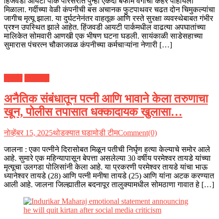
हिंजवडी आयटी पार्क परिसरात पुन्हा एकदा बेफाम वेगाचा कहर पाहायला
मिळाला. गर्दीच्या वेळी कंपनीची बस अचानक फुटपाथवर चढत दोन चिमुकल्यांचा
जागीच मृत्यू झाला. या दुर्घटनेनंतर वाहतूक आणि रस्ते सुरक्षा व्यवस्थेबाबत गंभीर
प्रश्न उपस्थित झाले आहेत. हिंजवडी आयटी पार्कमधील वाढत्या अपघातांच्या
मालिकेत सोमवारी आणखी एक भीषण घटना घडली. सायंकाळी साडेसहाच्या
सुमारास पंचरत्न चौकाजवळ कंपनीच्या कर्मचाऱ्यांना नेणारी […]
क्राईम
महाराष्ट्र
अनैतिक संबंधातून पत्नी आणि भावाने केला तरुणाचा
खून, पोलीस तपासात धक्कादायक खुलासा…
नोव्हेंबर 15, 2025
थोडक्यात घडामोडी टीम
Comment(0)
जालना : एका पत्नीने दिरासोबत मिळून पतीची निर्घृण हत्या केल्याचे समोर आले
आहे. सुमारे एक महिन्यापासून बेपत्ता असलेल्या 30 वर्षीय परमेश्वर तायडे यांच्या
मृत्यूचा उलगडा पोलिसांनी केला आहे. या प्रकरणी परमेश्वर तायडे यांचा भाऊ
ध्यानेश्वर तायडे (28) आणि पत्नी मनीषा तायडे (25) आणि यांना अटक करण्यात
आली आहे. जालना जिल्ह्यातील बदनापूर तालुक्यामधील सोमठाणा गावात हे […]