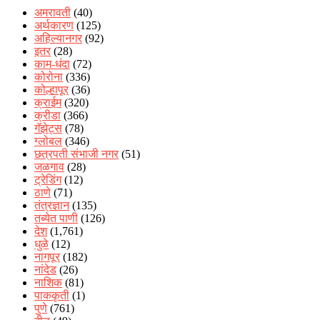
अमरावती
(40)
अर्थकारण
(125)
अहिल्यानगर
(92)
इतर
(28)
काम-धंदा
(72)
कोरोना
(336)
कोल्हापूर
(36)
क्राईम
(320)
क्रीडा
(366)
गॅझेट्स
(78)
ग्लोबल
(346)
छत्रपती संभाजी नगर
(51)
जळगाव
(28)
ट्रेडिंग
(12)
ठाणे
(71)
तंत्रज्ञान
(135)
तब्येत पाणी
(126)
देश
(1,761)
धुळे
(12)
नागपूर
(182)
नांदेड
(26)
नाशिक
(81)
पाककृती
(1)
पुणे
(761)