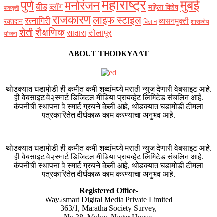
महाराष्ट्र
मुंबई
पुणे
मनोरंजन
बीड
ब्लॉग
महिला विशेष
पाककृती
राजकारण
लाइफ स्टाइल
रत्नागिरी
व्यसनमुक्ती
रक्‍तदान
विज्ञान
शासकीय
शैक्षणिक
शेती
सोलापूर
सातारा
योजना
ABOUT THODKYAAT
थोडक्यात घडामोडी ही कमीत कमी शब्दांमध्ये मराठी न्युज देणारी वेबसाइट आहे.
ही वेबसाइट वे२स्मार्ट डिजिटल मीडिया प्रायव्हेट लिमिटेड संचलित आहे.
कंपनीची स्थापना वे स्मार्ट ग्रुपने केली आहे, थोडक्यात घडामोडी टीमला
पत्रकारितेत दीर्घकाळ काम करण्याचा अनुभव आहे.
थोडक्यात घडामोडी ही कमीत कमी शब्दांमध्ये मराठी न्युज देणारी वेबसाइट आहे.
ही वेबसाइट वे२स्मार्ट डिजिटल मीडिया प्रायव्हेट लिमिटेड संचलित आहे.
कंपनीची स्थापना वे स्मार्ट ग्रुपने केली आहे, थोडक्यात घडामोडी टीमला
पत्रकारितेत दीर्घकाळ काम करण्याचा अनुभव आहे.
Registered Office-
Way2smart Digital Media Private Limited
363/1, Maratha Society Survey,
No 38, Mohan Nagar House,