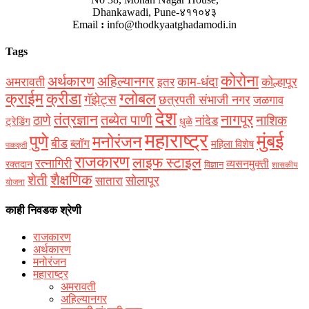
Dhankawadi, Pune-४११०४३
Email
:
info@thodkyaatghadamodi.in
Tags
कोरोना
अर्थकारण
अहिल्यानगर
काम-धंदा
अमरावती
कोल्हापूर
इतर
क्राईम
क्रीडा
ग्लोबल
गॅझेट्स
छत्रपती संभाजी नगर
जळगाव
देश
नागपूर
तंत्रज्ञान
तब्येत पाणी
ठाणे
नाशिक
नांदेड
ट्रेडिंग
धुळे
महाराष्ट्र
मुंबई
पुणे
मनोरंजन
बीड
ब्लॉग
महिला विशेष
पाककृती
राजकारण
लाइफ स्टाइल
रत्नागिरी
व्यसनमुक्ती
रक्‍तदान
विज्ञान
शासकीय
शैक्षणिक
शेती
सोलापूर
सातारा
योजना
काही निवडक श्रेणी
राजकारण
अर्थकारण
मनोरंजन
महाराष्ट्र
अमरावती
अहिल्यानगर