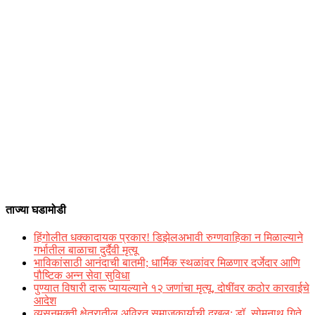
ताज्या घडामोडी
हिंगोलीत धक्कादायक प्रकार! डिझेलअभावी रुग्णवाहिका न मिळाल्याने
गर्भातील बाळाचा दुर्दैवी मृत्यू
भाविकांसाठी आनंदाची बातमी; धार्मिक स्थळांवर मिळणार दर्जेदार आणि
पौष्टिक अन्न सेवा सुविधा
पुण्यात विषारी दारू प्यायल्याने १२ जणांचा मृत्यू, दोषींवर कठोर कारवाईचे
आदेश
व्यसनमुक्ती क्षेत्रातील अविरत समाजकार्याची दखल; डॉ. सोमनाथ गिते