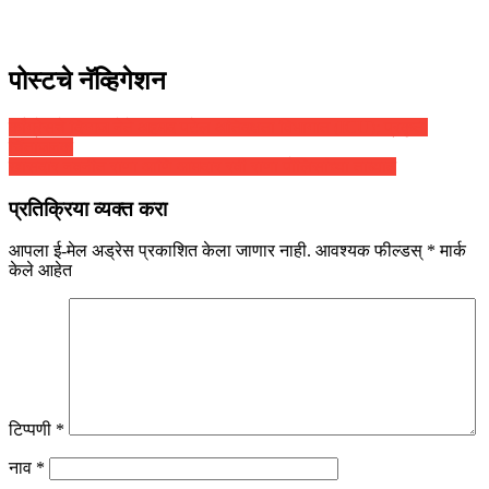
पोस्टचे नॅव्हिगेशन
काँग्रेसचे दिग्गज नेते अहमद पटेल अतिदक्षता विभागात (ICU); प्रकृती
चिंताजनक
खासदार नवनीत राणा आणि आमदार रवी राणा पोलिसांच्या ताब्यात
प्रतिक्रिया व्यक्त करा
आपला ई-मेल अड्रेस प्रकाशित केला जाणार नाही.
आवश्यक फील्डस्
*
मार्क
केले आहेत
टिप्पणी
*
नाव
*