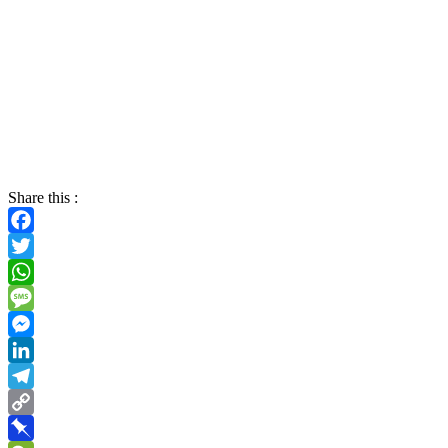
Share this :
Facebook
Twitter
WhatsApp
Message
Messenger
LinkedIn
Telegram
Copy