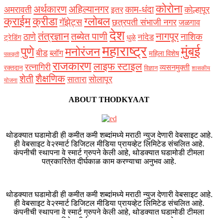
कोरोना
अर्थकारण
अहिल्यानगर
काम-धंदा
अमरावती
कोल्हापूर
इतर
क्राईम
क्रीडा
ग्लोबल
गॅझेट्स
छत्रपती संभाजी नगर
जळगाव
देश
नागपूर
तंत्रज्ञान
तब्येत पाणी
ठाणे
नाशिक
नांदेड
ट्रेडिंग
धुळे
महाराष्ट्र
मुंबई
पुणे
मनोरंजन
बीड
ब्लॉग
महिला विशेष
पाककृती
राजकारण
लाइफ स्टाइल
रत्नागिरी
व्यसनमुक्ती
रक्‍तदान
विज्ञान
शासकीय
शैक्षणिक
शेती
सोलापूर
सातारा
योजना
ABOUT THODKYAAT
थोडक्यात घडामोडी ही कमीत कमी शब्दांमध्ये मराठी न्युज देणारी वेबसाइट आहे.
ही वेबसाइट वे२स्मार्ट डिजिटल मीडिया प्रायव्हेट लिमिटेड संचलित आहे.
कंपनीची स्थापना वे स्मार्ट ग्रुपने केली आहे, थोडक्यात घडामोडी टीमला
पत्रकारितेत दीर्घकाळ काम करण्याचा अनुभव आहे.
थोडक्यात घडामोडी ही कमीत कमी शब्दांमध्ये मराठी न्युज देणारी वेबसाइट आहे.
ही वेबसाइट वे२स्मार्ट डिजिटल मीडिया प्रायव्हेट लिमिटेड संचलित आहे.
कंपनीची स्थापना वे स्मार्ट ग्रुपने केली आहे, थोडक्यात घडामोडी टीमला