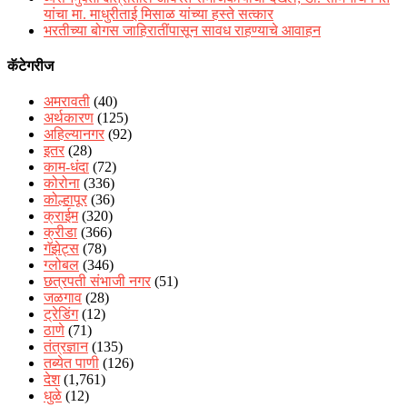
यांचा मा. माधुरीताई मिसाळ यांच्या हस्ते सत्कार
भरतीच्या बोगस जाहिरातींपासून सावध राहण्याचे आवाहन
कॅटेगरीज
अमरावती
(40)
अर्थकारण
(125)
अहिल्यानगर
(92)
इतर
(28)
काम-धंदा
(72)
कोरोना
(336)
कोल्हापूर
(36)
क्राईम
(320)
क्रीडा
(366)
गॅझेट्स
(78)
ग्लोबल
(346)
छत्रपती संभाजी नगर
(51)
जळगाव
(28)
ट्रेडिंग
(12)
ठाणे
(71)
तंत्रज्ञान
(135)
तब्येत पाणी
(126)
देश
(1,761)
धुळे
(12)