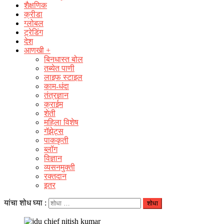
शैक्षणिक
क्रीडा
ग्लोबल
ट्रेडिंग
देश
आणखी +
बिनधास्त बोल
तब्येत पाणी
लाइफ स्टाइल
काम-धंदा
तंत्रज्ञान
क्राईम
शेती
महिला विशेष
गॅझेट्स
पाककृती
ब्लॉग
विज्ञान
व्यसनमुक्ती
रक्‍तदान
इतर
यांचा शोध घ्या :