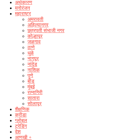
अर्थकारण
मनोरंजन
महाराष्ट्र
अमरावती
अहिल्यानगर
छत्रपती संभाजी नगर
कोल्हापूर
जळगाव
ठाणे
धुळे
नागपूर
नांदेड
नाशिक
पुणे
बीड
मुंबई
रत्नागिरी
सातारा
सोलापूर
शैक्षणिक
क्रीडा
ग्लोबल
ट्रेडिंग
देश
आणखी +