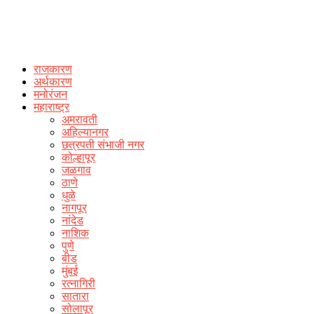
राजकारण
अर्थकारण
मनोरंजन
महाराष्ट्र
अमरावती
अहिल्यानगर
छत्रपती संभाजी नगर
कोल्हापूर
जळगाव
ठाणे
धुळे
नागपूर
नांदेड
नाशिक
पुणे
बीड
मुंबई
रत्नागिरी
सातारा
सोलापूर