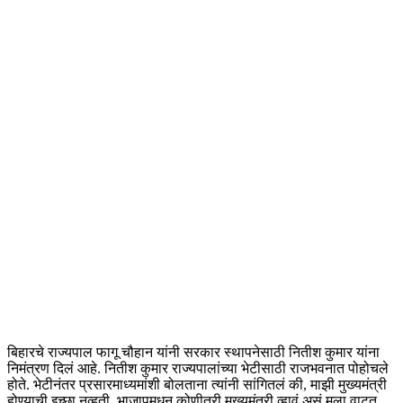
बिहारचे राज्यपाल फागू चौहान यांनी सरकार स्थापनेसाठी नितीश कुमार यांना
निमंत्रण दिलं आहे. नितीश कुमार राज्यपालांच्या भेटीसाठी राजभवनात पोहोचले
होते. भेटीनंतर प्रसारमाध्यमांशी बोलताना त्यांनी सांगितलं की, माझी मुख्यमंत्री
होण्याची इच्छा नव्हती. भाजापमधून कोणीतरी मुख्यमंत्री व्हावं असं मला वाटत