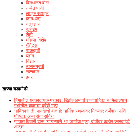
बिनधास्त बोल
तब्येत पाणी
लाइफ स्टाइल
काम-धंदा
तंत्रज्ञान
क्राईम
शेती
महिला विशेष
गॅझेट्स
पाककृती
ब्लॉग
विज्ञान
व्यसनमुक्ती
रक्‍तदान
इतर
ताज्या घडामोडी
हिंगोलीत धक्कादायक प्रकार! डिझेलअभावी रुग्णवाहिका न मिळाल्याने
गर्भातील बाळाचा दुर्दैवी मृत्यू
भाविकांसाठी आनंदाची बातमी; धार्मिक स्थळांवर मिळणार दर्जेदार आणि
पौष्टिक अन्न सेवा सुविधा
पुण्यात विषारी दारू प्यायल्याने १२ जणांचा मृत्यू, दोषींवर कठोर कारवाईचे
आदेश