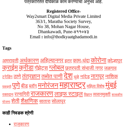
पत्रकारितेत दीर्घकाळ काम करण्याचा अनुभव आहे.
Registered Office-
Way2smart Digital Media Private Limited
363/1, Maratha Society Survey,
No 38, Mohan Nagar House,
Dhankawadi, Pune-४११०४३
Email
:
info@thodkyaatghadamodi.in
Tags
कोरोना
अर्थकारण
अहिल्यानगर
काम-धंदा
अमरावती
कोल्हापूर
इतर
क्राईम
क्रीडा
ग्लोबल
गॅझेट्स
छत्रपती संभाजी नगर
जळगाव
देश
नागपूर
तंत्रज्ञान
तब्येत पाणी
ठाणे
नाशिक
नांदेड
ट्रेडिंग
धुळे
महाराष्ट्र
मुंबई
पुणे
मनोरंजन
बीड
ब्लॉग
महिला विशेष
पाककृती
राजकारण
लाइफ स्टाइल
रत्नागिरी
व्यसनमुक्ती
रक्‍तदान
विज्ञान
शासकीय
शैक्षणिक
शेती
सोलापूर
सातारा
योजना
काही निवडक श्रेणी
राजकारण