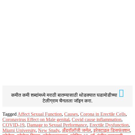
कमीत कमी शब्दांमध्ये मराठी बातम्यासाठी थोडक्यात घडामोडीच्या
टेलीग्राम चैनलला जॉइन करा.
Tagged
Affect Sexual Function
,
Causes
,
Corona in Erectile Cells
,
Coronavirus Effect on Male genital
,
Covid cause inflammation
,
COVID-19
,
Damage to Sexual Performance
,
Erectile Dysfunction
,
Miami University
,
New Study
,
अँड्रॉलॉजी जर्नल
,
इरेक्टाइल डिसफंक्शन
,