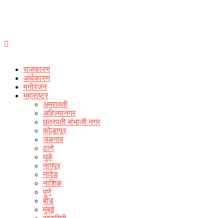
राजकारण
अर्थकारण
मनोरंजन
महाराष्ट्र
अमरावती
अहिल्यानगर
छत्रपती संभाजी नगर
कोल्हापूर
जळगाव
ठाणे
धुळे
नागपूर
नांदेड
नाशिक
पुणे
बीड
मुंबई