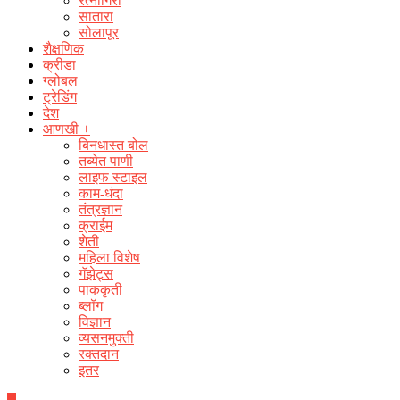
रत्नागिरी
सातारा
सोलापूर
शैक्षणिक
क्रीडा
ग्लोबल
ट्रेडिंग
देश
आणखी +
बिनधास्त बोल
तब्येत पाणी
लाइफ स्टाइल
काम-धंदा
तंत्रज्ञान
क्राईम
शेती
महिला विशेष
गॅझेट्स
पाककृती
ब्लॉग
विज्ञान
व्यसनमुक्ती
रक्‍तदान
इतर