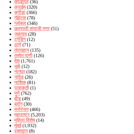
कोल्हापूर
(36)
क्राईम
(320)
क्रीडा
(366)
गॅझेट्स
(78)
ग्लोबल
(346)
छत्रपती संभाजी नगर
(51)
जळगाव
(28)
ट्रेडिंग
(12)
ठाणे
(71)
तंत्रज्ञान
(135)
तब्येत पाणी
(126)
देश
(1,761)
धुळे
(12)
नागपूर
(182)
नांदेड
(26)
नाशिक
(81)
पाककृती
(1)
पुणे
(762)
बीड
(49)
ब्लॉग
(30)
मनोरंजन
(466)
महाराष्ट्र
(5,203)
महिला विशेष
(14)
मुंबई
(1,932)
रक्‍तदान
(8)