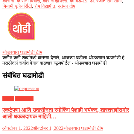
कोरोना
,
कोरोना विषाणू
,
कोरोनाव्हायरस
,
कोविड-19
,
डॉ. रंजीत रामासामी
,
मियामी यूनिवर्सिटी
,
रोम विद्यापीठ
,
स्तंभन दोष
थोडक्यात घडामोडी टीम
कमीत कमी शब्दांमध्ये बातम्या देणारे, आजच्या घडीला थोडक्यात घडामोडी हे
मराठीतलं सर्वात वेगानं वाढणारं न्यूजपोर्टल - थोडक्यात घडामोडी
संबंधित घडामोडी
ग्लोबल
तब्येत पाणी
एकटेपणा आणि उदासीनता स्मोकिंग पेक्षाही भयंकर, शास्त्रज्ञांसमोर
आली धक्कादायक माहिती…
ऑक्टोबर 1, 2022
ऑक्टोबर 1, 2022
थोडक्यात घडामोडी टीम