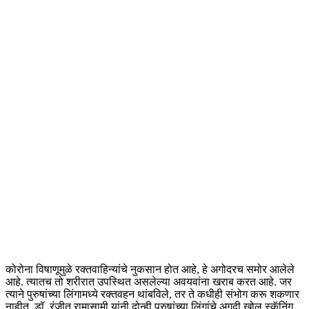
कोरोना विषाणूमुळे रक्तवाहिन्यांचे नुकसान होत आहे, हे अगोदरच समोर आलेले
आहे. त्यातच तो शरीरात उपस्थित असलेल्या अवयवांना खराब करत आहे. जर
त्याने पुरुषांच्या लिंगामध्ये रक्तवहन थांबविले, तर ते कधीही संभोग करू शकणार
नाहीत. डॉ. रंजीत रामासामी यांनी दोन्ही पुरुषांच्या लिंगांचे अगदी खोल स्कॅनिंग