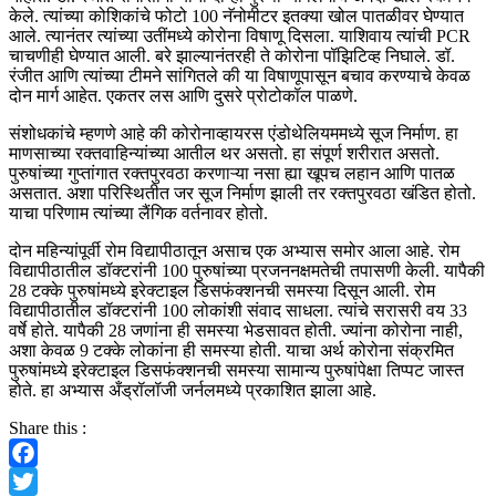
केले. त्यांच्या कोशिकांचे फोटो 100 नॅनोमीटर इतक्या खोल पातळीवर घेण्यात
आले. त्यानंतर त्यांच्या उतींमध्ये कोरोना विषाणू दिसला. याशिवाय त्यांची PCR
चाचणीही घेण्यात आली. बरे झाल्यानंतरही ते कोरोना पॉझिटिव्ह निघाले. डॉ.
रंजीत आणि त्यांच्या टीमने सांगितले की या विषाणूपासून बचाव करण्याचे केवळ
दोन मार्ग आहेत. एकतर लस आणि दुसरे प्रोटोकॉल पाळणे.
संशोधकांचे म्हणणे आहे की कोरोनाव्हायरस एंडोथेलियममध्ये सूज निर्माण. हा
माणसाच्या रक्तवाहिन्यांच्या आतील थर असतो. हा संपूर्ण शरीरात असतो.
पुरुषांच्या गुप्तांगात रक्तपुरवठा करणाऱ्या नसा ह्या खूपच लहान आणि पातळ
असतात. अशा परिस्थितीत जर सूज निर्माण झाली तर रक्तपुरवठा खंडित होतो.
याचा परिणाम त्यांच्या लैंगिक वर्तनावर होतो.
दोन महिन्यांपूर्वी रोम विद्यापीठातून असाच एक अभ्यास समोर आला आहे. रोम
विद्यापीठातील डॉक्टरांनी 100 पुरुषांच्या प्रजननक्षमतेची तपासणी केली. यापैकी
28 टक्के पुरुषांमध्ये इरेक्टाइल डिसफंक्शनची समस्या दिसून आली. रोम
विद्यापीठातील डॉक्टरांनी 100 लोकांशी संवाद साधला. त्यांचे सरासरी वय 33
वर्षे होते. यापैकी 28 जणांना ही समस्या भेडसावत होती. ज्यांना कोरोना नाही,
अशा केवळ 9 टक्के लोकांना ही समस्या होती. याचा अर्थ कोरोना संक्रमित
पुरुषांमध्ये इरेक्टाइल डिसफंक्शनची समस्या सामान्य पुरुषांपेक्षा तिप्पट जास्त
होते. हा अभ्यास अँड्रॉलॉजी जर्नलमध्ये प्रकाशित झाला आहे.
Share this :
Facebook