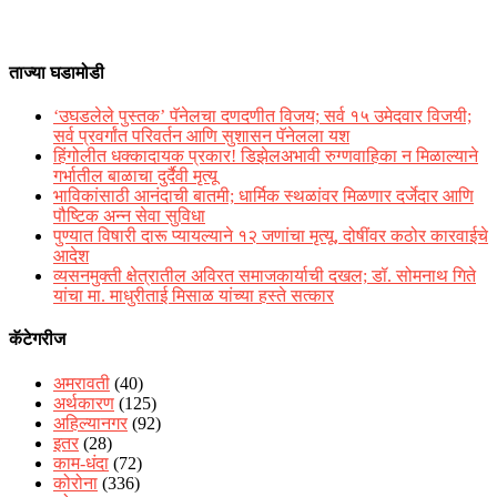
ताज्या घडामोडी
‘उघडलेले पुस्तक’ पॅनेलचा दणदणीत विजय; सर्व १५ उमेदवार विजयी;
सर्व प्रवर्गांत परिवर्तन आणि सुशासन पॅनेलला यश
हिंगोलीत धक्कादायक प्रकार! डिझेलअभावी रुग्णवाहिका न मिळाल्याने
गर्भातील बाळाचा दुर्दैवी मृत्यू
भाविकांसाठी आनंदाची बातमी; धार्मिक स्थळांवर मिळणार दर्जेदार आणि
पौष्टिक अन्न सेवा सुविधा
पुण्यात विषारी दारू प्यायल्याने १२ जणांचा मृत्यू, दोषींवर कठोर कारवाईचे
आदेश
व्यसनमुक्ती क्षेत्रातील अविरत समाजकार्याची दखल; डॉ. सोमनाथ गिते
यांचा मा. माधुरीताई मिसाळ यांच्या हस्ते सत्कार
कॅटेगरीज
अमरावती
(40)
अर्थकारण
(125)
अहिल्यानगर
(92)
इतर
(28)
काम-धंदा
(72)
कोरोना
(336)