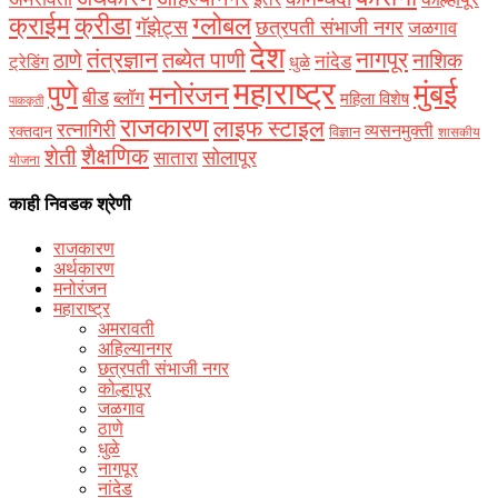
क्राईम
क्रीडा
ग्लोबल
गॅझेट्स
छत्रपती संभाजी नगर
जळगाव
देश
नागपूर
तंत्रज्ञान
तब्येत पाणी
ठाणे
नाशिक
नांदेड
ट्रेडिंग
धुळे
महाराष्ट्र
मुंबई
पुणे
मनोरंजन
बीड
ब्लॉग
महिला विशेष
पाककृती
राजकारण
लाइफ स्टाइल
रत्नागिरी
व्यसनमुक्ती
रक्‍तदान
विज्ञान
शासकीय
शैक्षणिक
शेती
सोलापूर
सातारा
योजना
काही निवडक श्रेणी
राजकारण
अर्थकारण
मनोरंजन
महाराष्ट्र
अमरावती
अहिल्यानगर
छत्रपती संभाजी नगर
कोल्हापूर
जळगाव
ठाणे
धुळे
नागपूर
नांदेड