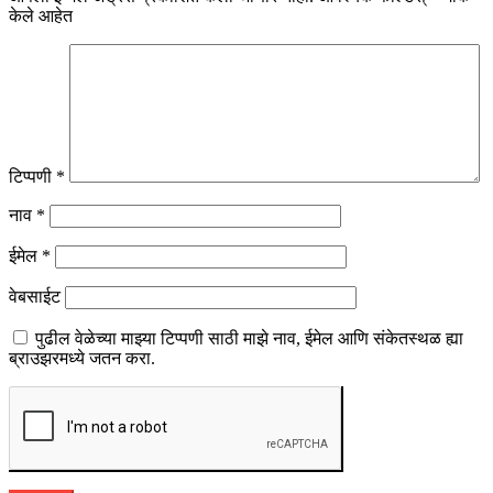
केले आहेत
टिप्पणी
*
नाव
*
ईमेल
*
वेबसाईट
पुढील वेळेच्या माझ्या टिप्पणी साठी माझे नाव, ईमेल आणि संकेतस्थळ ह्या
ब्राउझरमध्ये जतन करा.