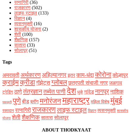
रत्नागिरी
(36)
राजकारण
(502)
लाइफ स्टाइल
(133)
विज्ञान
(4)
व्यसनमुक्ती
(16)
शासकीय योजना
(2)
शेती
(100)
शैक्षणिक
(157)
सातारा
(33)
सोलापूर
(51)
Tags
कोरोना
अर्थकारण
अहिल्यानगर
काम-धंदा
अमरावती
कोल्हापूर
इतर
क्राईम
क्रीडा
ग्लोबल
गॅझेट्स
छत्रपती संभाजी नगर
जळगाव
देश
नागपूर
तंत्रज्ञान
तब्येत पाणी
ठाणे
नाशिक
नांदेड
ट्रेडिंग
धुळे
महाराष्ट्र
मुंबई
पुणे
मनोरंजन
बीड
ब्लॉग
महिला विशेष
पाककृती
राजकारण
लाइफ स्टाइल
रत्नागिरी
व्यसनमुक्ती
रक्‍तदान
विज्ञान
शासकीय
शैक्षणिक
शेती
सोलापूर
सातारा
योजना
ABOUT THODKYAAT