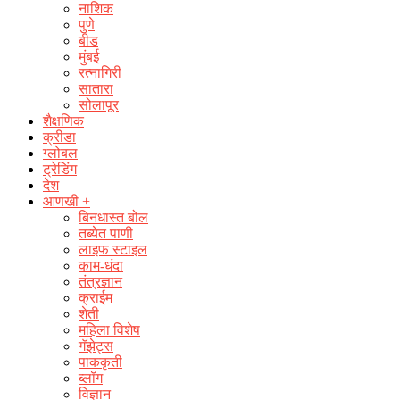
नाशिक
पुणे
बीड
मुंबई
रत्नागिरी
सातारा
सोलापूर
शैक्षणिक
क्रीडा
ग्लोबल
ट्रेडिंग
देश
आणखी +
बिनधास्त बोल
तब्येत पाणी
लाइफ स्टाइल
काम-धंदा
तंत्रज्ञान
क्राईम
शेती
महिला विशेष
गॅझेट्स
पाककृती
ब्लॉग
विज्ञान