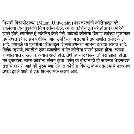
मियामी विद्यापीठाच्या (Miami University) शास्त्रज्ञांनी कोरोनातून बरे
झालेल्या दोन पुरुषांचे लिंग स्कॅन केले. त्यांना कोरोनातून बरे होऊन 6 महिने
झाले होते, त्यानंतर हे स्कॅनिंग केले गेले. यावेळी कोरोना विषाणू त्यांच्या गुप्तांगात
उपस्थित इरेक्टाइल पेशींच्या आत उपस्थित असल्याचे तपासणीत समोर आले
आहे. ज्यामुळे या पुरुषांना इरेक्टाइल डिसफंक्शनचा सामना करावा लागत आहे.
विशेष म्हणजे, त्यातील एका व्यक्तीस गंभीर कोरोना संसर्ग झाला होता. त्याला
रुग्णालयात दाखल करण्यात आले होते. तेथे उपचार घेऊन तो बरा झाला होता,
तर दुसर्‍याला सौम्य कोरोना संसर्ग होता. परंतु या दोघांनाही ही समस्या भेडसावत.
तज्ञांचे म्हणणे आहे की पुरुषांच्या लिंगात कोरोना विषाणू कॅप्चर झाल्याचे प्रथमच
उघड झाले आहे. हे एक धोकादायक लक्षण आहे.