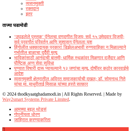
व्यसनमुक्ती
रक्‍तदान
इतर
ताज्या घडामोडी
‘उघडलेले पुस्तक’ पॅनेलचा दणदणीत विजय; सर्व १५ उमेदवार विजयी;
सर्व प्रवर्गांत परिवर्तन आणि सुशासन पॅनेलला यश
हिंगोलीत धक्कादायक प्रकार! डिझेलअभावी रुग्णवाहिका न मिळाल्याने
गर्भातील बाळाचा दुर्दैवी मृत्यू
भाविकांसाठी आनंदाची बातमी; धार्मिक स्थळांवर मिळणार दर्जेदार आणि
पौष्टिक अन्न सेवा सुविधा
पुण्यात विषारी दारू प्यायल्याने १२ जणांचा मृत्यू, दोषींवर कठोर कारवाईचे
आदेश
व्यसनमुक्ती क्षेत्रातील अविरत समाजकार्याची दखल; डॉ. सोमनाथ गिते
यांचा मा. माधुरीताई मिसाळ यांच्या हस्ते सत्कार
© 2024 thodkyaatghadamodi.in | All Rights Reserved.
|
Made by
Way2smart Systems Private Limited
.
आमच्या बद्दल थोडसं
गोपनीयता धोरण
जाहिरात करण्याकरिता