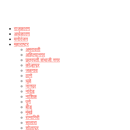
राजकारण
अर्थकारण
मनोरंजन
महाराष्ट्र
अमरावती
अहिल्यानगर
छत्रपती संभाजी नगर
कोल्हापूर
जळगाव
ठाणे
धुळे
नागपूर
नांदेड
नाशिक
पुणे
बीड
मुंबई
रत्नागिरी
सातारा
सोलापूर