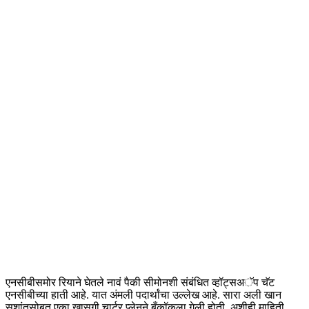
एनसीबीसमोर रियाने घेतले नावं पैकी सीमोनशी संबंधित व्हॉट्सअॅप चॅट
एनसीबीच्या हाती आहे. यात अंमली पदार्थांचा उल्लेख आहे. सारा अली खान
सुशांतसोबत एका खासगी चार्टर प्लेनने बँकॉकला गेली होती, अशीही माहिती