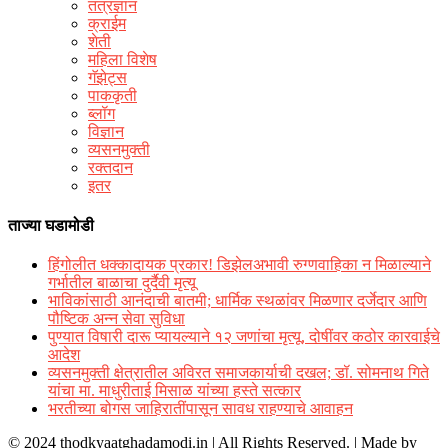
तंत्रज्ञान
क्राईम
शेती
महिला विशेष
गॅझेट्स
पाककृती
ब्लॉग
विज्ञान
व्यसनमुक्ती
रक्‍तदान
इतर
ताज्या घडामोडी
हिंगोलीत धक्कादायक प्रकार! डिझेलअभावी रुग्णवाहिका न मिळाल्याने
गर्भातील बाळाचा दुर्दैवी मृत्यू
भाविकांसाठी आनंदाची बातमी; धार्मिक स्थळांवर मिळणार दर्जेदार आणि
पौष्टिक अन्न सेवा सुविधा
पुण्यात विषारी दारू प्यायल्याने १२ जणांचा मृत्यू, दोषींवर कठोर कारवाईचे
आदेश
व्यसनमुक्ती क्षेत्रातील अविरत समाजकार्याची दखल; डॉ. सोमनाथ गिते
यांचा मा. माधुरीताई मिसाळ यांच्या हस्ते सत्कार
भरतीच्या बोगस जाहिरातींपासून सावध राहण्याचे आवाहन
© 2024 thodkyaatghadamodi.in | All Rights Reserved.
|
Made by