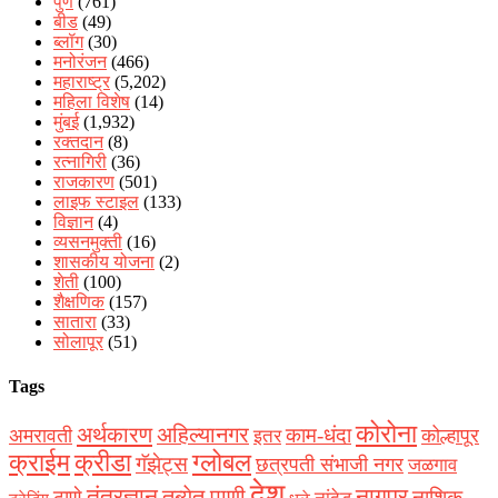
पुणे
(761)
बीड
(49)
ब्लॉग
(30)
मनोरंजन
(466)
महाराष्ट्र
(5,202)
महिला विशेष
(14)
मुंबई
(1,932)
रक्‍तदान
(8)
रत्नागिरी
(36)
राजकारण
(501)
लाइफ स्टाइल
(133)
विज्ञान
(4)
व्यसनमुक्ती
(16)
शासकीय योजना
(2)
शेती
(100)
शैक्षणिक
(157)
सातारा
(33)
सोलापूर
(51)
Tags
कोरोना
अर्थकारण
अहिल्यानगर
काम-धंदा
अमरावती
कोल्हापूर
इतर
क्राईम
क्रीडा
ग्लोबल
गॅझेट्स
छत्रपती संभाजी नगर
जळगाव
देश
नागपूर
तंत्रज्ञान
तब्येत पाणी
ठाणे
नाशिक