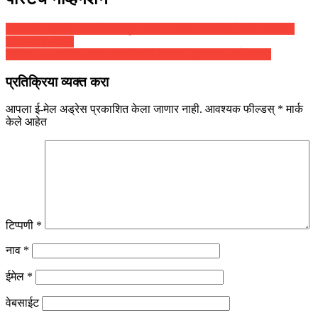
सरकारने तातडीने अध्यादेश काढून मराठा आरक्षण अबाधित ठेवावं- खासदार
उदयनराजे भोसले
कोविड १९ (कोरोना) लस चाचणीसाठी सिरमची उमेदवार भर्ती रोखली
प्रतिक्रिया व्यक्त करा
आपला ई-मेल अड्रेस प्रकाशित केला जाणार नाही.
आवश्यक फील्डस्
*
मार्क
केले आहेत
टिप्पणी
*
नाव
*
ईमेल
*
वेबसाईट