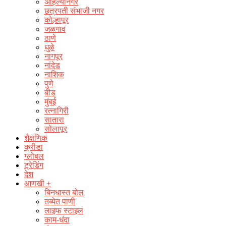
अहिल्यानगर
छत्रपती संभाजी नगर
कोल्हापूर
जळगाव
ठाणे
धुळे
नागपूर
नांदेड
नाशिक
पुणे
बीड
मुंबई
रत्नागिरी
सातारा
सोलापूर
शैक्षणिक
क्रीडा
ग्लोबल
ट्रेडिंग
देश
आणखी +
बिनधास्त बोल
तब्येत पाणी
लाइफ स्टाइल
काम-धंदा