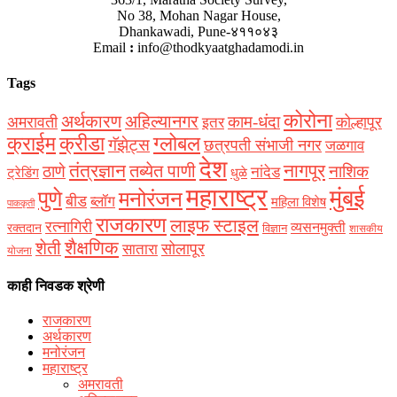
No 38, Mohan Nagar House,
Dhankawadi, Pune-४११०४३
Email
:
info@thodkyaatghadamodi.in
Tags
कोरोना
अर्थकारण
अहिल्यानगर
काम-धंदा
अमरावती
कोल्हापूर
इतर
क्राईम
क्रीडा
ग्लोबल
गॅझेट्स
छत्रपती संभाजी नगर
जळगाव
देश
नागपूर
तंत्रज्ञान
तब्येत पाणी
ठाणे
नाशिक
नांदेड
ट्रेडिंग
धुळे
महाराष्ट्र
मुंबई
पुणे
मनोरंजन
बीड
ब्लॉग
महिला विशेष
पाककृती
राजकारण
लाइफ स्टाइल
रत्नागिरी
व्यसनमुक्ती
रक्‍तदान
विज्ञान
शासकीय
शैक्षणिक
शेती
सोलापूर
सातारा
योजना
काही निवडक श्रेणी
राजकारण
अर्थकारण
मनोरंजन
महाराष्ट्र
अमरावती