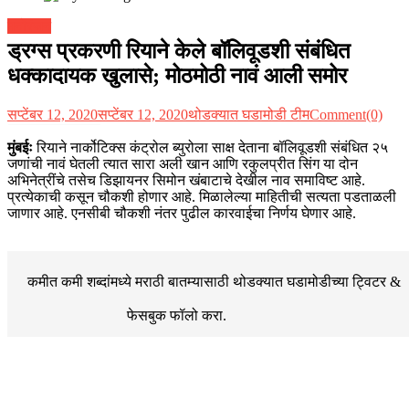
मनोरंजन
ड्रग्स प्रकरणी रियाने केले बॉलिवूडशी संबंधित
धक्कादायक खुलासे; मोठमोठी नावं आली समोर
सप्टेंबर 12, 2020
सप्टेंबर 12, 2020
थोडक्यात घडामोडी टीम
Comment(0)
मुंबईः
रियाने नार्कोटिक्स कंट्रोल ब्युरोला साक्ष देताना बॉलिवूडशी संबंधित २५
जणांची नावं घेतली त्यात सारा अली खान आणि रकुलप्रीत सिंग या दोन
अभिनेत्रींचे तसेच डिझायनर सिमोन खंबाटाचे देखील नाव समाविष्ट आहे.
प्रत्येकाची कसून चौकशी होणार आहे. मिळालेल्या माहितीची सत्यता पडताळली
जाणार आहे. एनसीबी चौकशी नंतर पुढील कारवाईचा निर्णय घेणार आहे.
कमीत कमी शब्दांमध्ये मराठी बातम्यासाठी थोडक्यात घडामोडीच्या
ट्विटर &
फेसबुक
फॉलो करा.