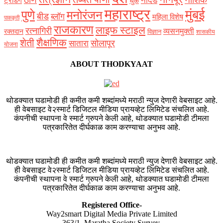
नांदेड
ट्रेडिंग
धुळे
महाराष्ट्र
मुंबई
पुणे
मनोरंजन
बीड
ब्लॉग
महिला विशेष
पाककृती
राजकारण
लाइफ स्टाइल
रत्नागिरी
व्यसनमुक्ती
रक्‍तदान
विज्ञान
शासकीय
शैक्षणिक
शेती
सोलापूर
सातारा
योजना
ABOUT THODKYAAT
थोडक्यात घडामोडी ही कमीत कमी शब्दांमध्ये मराठी न्युज देणारी वेबसाइट आहे.
ही वेबसाइट वे२स्मार्ट डिजिटल मीडिया प्रायव्हेट लिमिटेड संचलित आहे.
कंपनीची स्थापना वे स्मार्ट ग्रुपने केली आहे, थोडक्यात घडामोडी टीमला
पत्रकारितेत दीर्घकाळ काम करण्याचा अनुभव आहे.
थोडक्यात घडामोडी ही कमीत कमी शब्दांमध्ये मराठी न्युज देणारी वेबसाइट आहे.
ही वेबसाइट वे२स्मार्ट डिजिटल मीडिया प्रायव्हेट लिमिटेड संचलित आहे.
कंपनीची स्थापना वे स्मार्ट ग्रुपने केली आहे, थोडक्यात घडामोडी टीमला
पत्रकारितेत दीर्घकाळ काम करण्याचा अनुभव आहे.
Registered Office-
Way2smart Digital Media Private Limited
363/1, Maratha Society Survey,