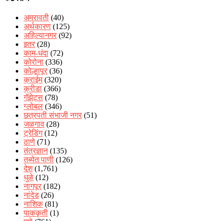
अमरावती
(40)
अर्थकारण
(125)
अहिल्यानगर
(92)
इतर
(28)
काम-धंदा
(72)
कोरोना
(336)
कोल्हापूर
(36)
क्राईम
(320)
क्रीडा
(366)
गॅझेट्स
(78)
ग्लोबल
(346)
छत्रपती संभाजी नगर
(51)
जळगाव
(28)
ट्रेडिंग
(12)
ठाणे
(71)
तंत्रज्ञान
(135)
तब्येत पाणी
(126)
देश
(1,761)
धुळे
(12)
नागपूर
(182)
नांदेड
(26)
नाशिक
(81)
पाककृती
(1)