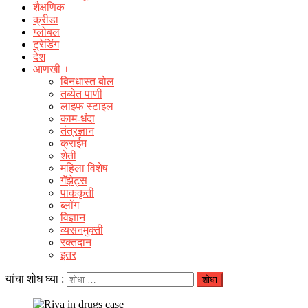
शैक्षणिक
क्रीडा
ग्लोबल
ट्रेडिंग
देश
आणखी +
बिनधास्त बोल
तब्येत पाणी
लाइफ स्टाइल
काम-धंदा
तंत्रज्ञान
क्राईम
शेती
महिला विशेष
गॅझेट्स
पाककृती
ब्लॉग
विज्ञान
व्यसनमुक्ती
रक्‍तदान
इतर
यांचा शोध घ्या :