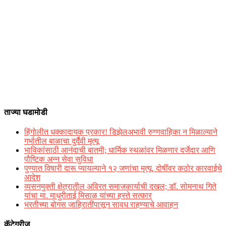
ताज्या घडामोडी
हिंगोलीत धक्कादायक प्रकार! डिझेलअभावी रुग्णवाहिका न मिळाल्याने
गर्भातील बाळाचा दुर्दैवी मृत्यू
भाविकांसाठी आनंदाची बातमी; धार्मिक स्थळांवर मिळणार दर्जेदार आणि
पौष्टिक अन्न सेवा सुविधा
पुण्यात विषारी दारू प्यायल्याने १२ जणांचा मृत्यू, दोषींवर कठोर कारवाईचे
आदेश
व्यसनमुक्ती क्षेत्रातील अविरत समाजकार्याची दखल; डॉ. सोमनाथ गिते
यांचा मा. माधुरीताई मिसाळ यांच्या हस्ते सत्कार
भरतीच्या बोगस जाहिरातींपासून सावध राहण्याचे आवाहन
कॅटेगरीज