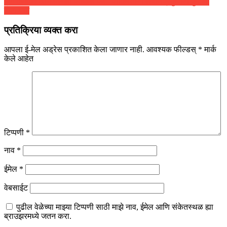
विंग कमांडर अभिनंदनला पकडलं पण.. पाकिस्तानी लष्करप्रमुखांना फुटला
होता घाम
प्रतिक्रिया व्यक्त करा
आपला ई-मेल अड्रेस प्रकाशित केला जाणार नाही.
आवश्यक फील्डस्
*
मार्क
केले आहेत
टिप्पणी
*
नाव
*
ईमेल
*
वेबसाईट
पुढील वेळेच्या माझ्या टिप्पणी साठी माझे नाव, ईमेल आणि संकेतस्थळ ह्या
ब्राउझरमध्ये जतन करा.