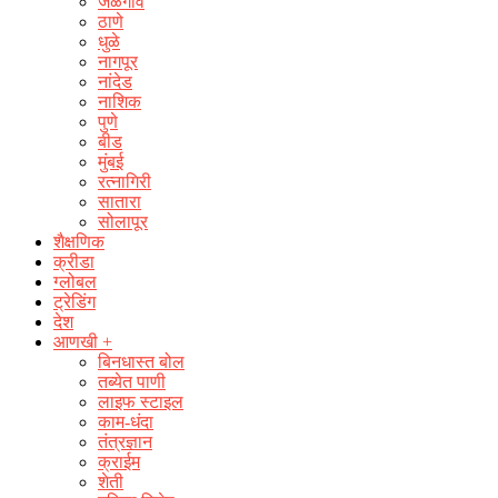
जळगाव
ठाणे
धुळे
नागपूर
नांदेड
नाशिक
पुणे
बीड
मुंबई
रत्नागिरी
सातारा
सोलापूर
शैक्षणिक
क्रीडा
ग्लोबल
ट्रेडिंग
देश
आणखी +
बिनधास्त बोल
तब्येत पाणी
लाइफ स्टाइल
काम-धंदा
तंत्रज्ञान
क्राईम
शेती