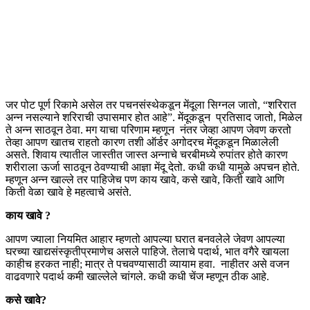
जर पोट पूर्ण रिकामे असेल तर पचनसंस्थेकडून मेंदूला सिग्नल जातो, “शरिरात
अन्न नसल्याने शरिराची उपासमार होत आहे”. मेंदूकडून प्रतिसाद जातो, मिळेल
ते अन्न साठवून ठेवा. मग याचा परिणाम म्हणून नंतर जेव्हा आपण जेवण करतो
तेव्हा आपण खातच राहतो कारण तशी ऑर्डर अगोदरच मेंदूकडून मिळालेली
असते. शिवाय त्यातील जास्तीत जास्त अन्नाचे चरबीमध्ये रुपांतर होते कारण
शरीराला ऊर्जा साठवून ठेवण्याची आज्ञा मेंदू देतो
. कधी कधी यामुळे अपचन होते.
म्हणून अन्न खाल्ले तर पाहिजेच पण काय खावे, कसे खावे, किती खावे आणि
किती वेळा खावे हे महत्वाचे असंते.
काय खावे ?
आपण ज्याला नियमित आहार म्हणतो आपल्या घरात बनवलेले जेवण आपल्या
घरच्या खाद्यसंस्कृतीप्रमाणेच असले पाहिजे. तेलाचे पदार्थ, भात वगैरे खायला
काहीच हरकत नाही; मात्र ते पचवण्यासाठी व्यायाम हवा. नाहीतर असे वजन
वाढवणारे पदार्थ कमी खाल्लेले चांगले. कधी कधी चेंज म्हणून ठीक आहे.
कसे खावे?