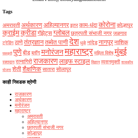
Tags
कोरोना
अर्थकारण
अहिल्यानगर
काम-धंदा
अमरावती
कोल्हापूर
इतर
क्राईम
क्रीडा
ग्लोबल
गॅझेट्स
छत्रपती संभाजी नगर
जळगाव
देश
नागपूर
तंत्रज्ञान
तब्येत पाणी
ठाणे
नाशिक
नांदेड
ट्रेडिंग
धुळे
महाराष्ट्र
मुंबई
पुणे
मनोरंजन
बीड
ब्लॉग
महिला विशेष
पाककृती
राजकारण
लाइफ स्टाइल
रत्नागिरी
व्यसनमुक्ती
रक्‍तदान
विज्ञान
शासकीय
शैक्षणिक
शेती
सोलापूर
सातारा
योजना
काही निवडक श्रेणी
राजकारण
अर्थकारण
मनोरंजन
महाराष्ट्र
अमरावती
अहिल्यानगर
छत्रपती संभाजी नगर
कोल्हापूर