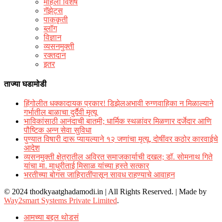
महिला विशेष
गॅझेट्स
पाककृती
ब्लॉग
विज्ञान
व्यसनमुक्ती
रक्‍तदान
इतर
ताज्या घडामोडी
हिंगोलीत धक्कादायक प्रकार! डिझेलअभावी रुग्णवाहिका न मिळाल्याने
गर्भातील बाळाचा दुर्दैवी मृत्यू
भाविकांसाठी आनंदाची बातमी; धार्मिक स्थळांवर मिळणार दर्जेदार आणि
पौष्टिक अन्न सेवा सुविधा
पुण्यात विषारी दारू प्यायल्याने १२ जणांचा मृत्यू, दोषींवर कठोर कारवाईचे
आदेश
व्यसनमुक्ती क्षेत्रातील अविरत समाजकार्याची दखल; डॉ. सोमनाथ गिते
यांचा मा. माधुरीताई मिसाळ यांच्या हस्ते सत्कार
भरतीच्या बोगस जाहिरातींपासून सावध राहण्याचे आवाहन
© 2024 thodkyaatghadamodi.in | All Rights Reserved.
|
Made by
Way2smart Systems Private Limited
.
आमच्या बद्दल थोडसं