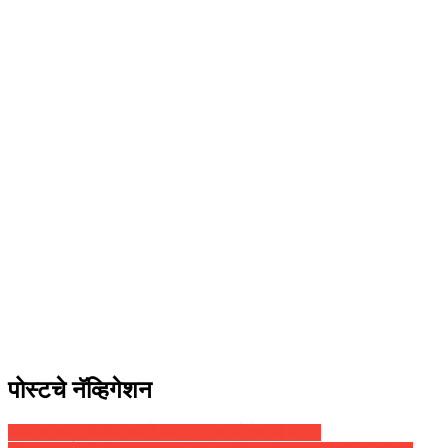
पोस्टचे नॅव्हिगेशन
कामगार मंत्री दिलीप वळसे पाटील यांना कोरोनाची लागण