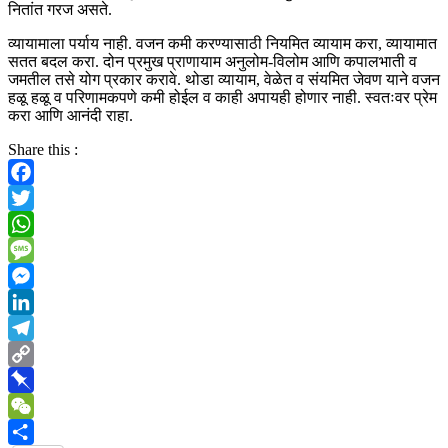
नितांत गरज असते.
व्यायामाला पर्याय नाही. वजन कमी करण्यासाठी नियमित व्यायाम करा, व्यायामात
सतत बदल करा. दोन प्रमुख प्राणायाम अनुलोम-विलोम आणि कपालभाती व
जमतील तसे योग प्रकार करावे. थोडा व्यायाम, वेळेत व संयमित जेवण याने वजन
हळू हळू व परिणामकपणे कमी होईल व काही अपायही होणार नाही. स्वतःवर प्रेम
करा आणि आनंदी राहा.
Share this :
Facebook
Twitter
WhatsApp
Message
Messenger
LinkedIn
Telegram
Copy
Link
Pinboard
WeChat