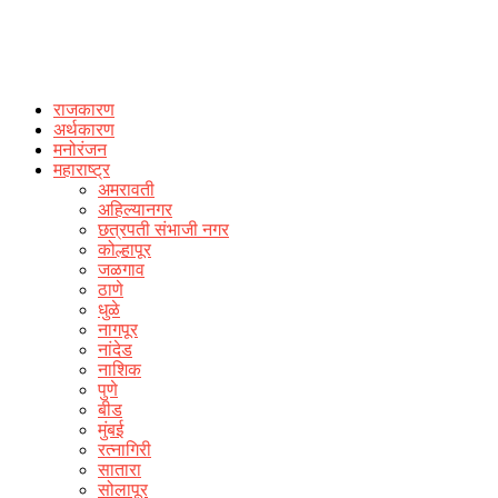
राजकारण
अर्थकारण
मनोरंजन
महाराष्ट्र
अमरावती
अहिल्यानगर
छत्रपती संभाजी नगर
कोल्हापूर
जळगाव
ठाणे
धुळे
नागपूर
नांदेड
नाशिक
पुणे
बीड
मुंबई
रत्नागिरी
सातारा
सोलापूर