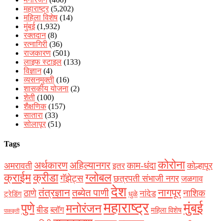
महाराष्ट्र
(5,202)
महिला विशेष
(14)
मुंबई
(1,932)
रक्‍तदान
(8)
रत्नागिरी
(36)
राजकारण
(501)
लाइफ स्टाइल
(133)
विज्ञान
(4)
व्यसनमुक्ती
(16)
शासकीय योजना
(2)
शेती
(100)
शैक्षणिक
(157)
सातारा
(33)
सोलापूर
(51)
Tags
कोरोना
अर्थकारण
अहिल्यानगर
काम-धंदा
अमरावती
कोल्हापूर
इतर
क्राईम
क्रीडा
ग्लोबल
गॅझेट्स
छत्रपती संभाजी नगर
जळगाव
देश
नागपूर
तंत्रज्ञान
तब्येत पाणी
ठाणे
नाशिक
नांदेड
ट्रेडिंग
धुळे
महाराष्ट्र
मुंबई
पुणे
मनोरंजन
बीड
ब्लॉग
महिला विशेष
पाककृती