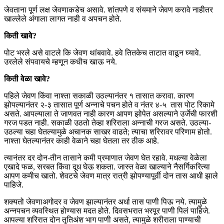
जेवताना पूर्ण लक्ष जेवणाकडेच असावे. शांतपणे व संयमाने जेवण करावे नाहीतर
खाल्लेले अंगाला लागत नाही व अपचन होते.
किती खावे?
पोट भरले असे वाटले कि जेवण थांबवावे. हवे तितकेच ताटात वाढून घ्यावे.
उरलेले संपवायचे म्हणून कधीच खाऊ नये.
किती वेळा खावे?
पहिले जेवण किंवा नाश्ता सकाळी उठल्यानंतर १ तासात करावा. कारण
झोपल्यानंतर २-३ तासात पूर्ण अन्नाचे पचन होते व नंतर ४-५ तास पोट रिकामे
असते. आपल्याला ते जाणवत नाही कारण आपण झोपेत असल्याने उर्जेची फारशी
गरज पडत नाही. सकाळी उठतो तेव्हा शरिराला अन्नाची गरज असते. उठल्या-
उठल्या चहा घेतल्यामुळे अचानक साखर वाढते; त्याचा शरिरावर परिणाम होतो.
नाश्ता घेतल्यानंतर काही वेळाने चहा घेतला तर ठीक आहे.
त्यानंतर दर दोन-तीन तासाने कमी प्रमाणात जेवण घेत रहावे. मधल्या वेळेला
एखादे फळ, सरबत किंवा दूध घेऊ शकता. जास्त वेळा खाल्याने नैसर्गिकरित्या
आपण कमीच खातो. शेवटचे जेवण मात्र रात्री झोपण्यापूर्वी दोन तास आधी झाले
पाहिजे.
शक्यतो जेवणाअगोदर व जेवण झाल्यानंतर अर्धा तास पाणी पिऊ नये. त्यामुळे
अन्नपचन व्यवस्थित होण्यास मदत होते. दिवसभरात भरपूर पाणी पिलं पाहिजे.
आपल्या शरिरात दोन तृतिअंश भाग पाणी असते, त्यामुळे शरीराला पाण्याची