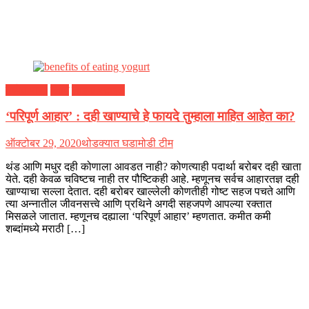
तब्येत पाणी
ब्लॉग
लाइफ स्टाइल
‘परिपूर्ण आहार’ : दही खाण्याचे हे फायदे तुम्हाला माहित आहेत का?
ऑक्टोबर 29, 2020
थोडक्यात घडामोडी टीम
थंड आणि मधुर दही कोणाला आवडत नाही? कोणत्याही पदार्था बरोबर दही खाता
येते. दही केवळ चविष्टच नाही तर पौष्टिकही आहे. म्हणूनच सर्वच आहारतज्ञ दही
खाण्याचा सल्ला देतात. दही बरोबर खाल्लेली कोणतीही गोष्ट सहज पचते आणि
त्या अन्नातील जीवनसत्त्वे आणि प्रथिने अगदी सहजपणे आपल्या रक्तात
मिसळले जातात. म्हणूनच दह्याला ‘परिपूर्ण आहार’ म्हणतात. कमीत कमी
शब्दांमध्ये मराठी […]