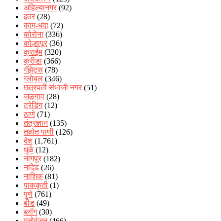
अहिल्यानगर
(92)
इतर
(28)
काम-धंदा
(72)
कोरोना
(336)
कोल्हापूर
(36)
क्राईम
(320)
क्रीडा
(366)
गॅझेट्स
(78)
ग्लोबल
(346)
छत्रपती संभाजी नगर
(51)
जळगाव
(28)
ट्रेडिंग
(12)
ठाणे
(71)
तंत्रज्ञान
(135)
तब्येत पाणी
(126)
देश
(1,761)
धुळे
(12)
नागपूर
(182)
नांदेड
(26)
नाशिक
(81)
पाककृती
(1)
पुणे
(761)
बीड
(49)
ब्लॉग
(30)
मनोरंजन
(466)