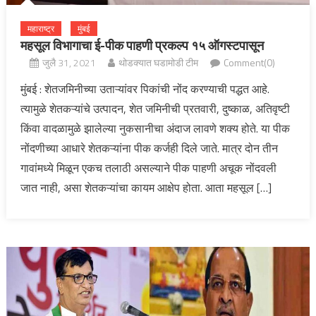
महाराष्ट्र
मुंबई
महसूल विभागाचा ई-पीक पाहणी प्रकल्प १५ ऑगस्टपासून
जुलै 31, 2021
थोडक्यात घडामोडी टीम
Comment(0)
मुंबई : शेतजमिनीच्या उताऱ्यांवर पिकांची नोंद करण्याची पद्धत आहे.
त्यामुळे शेतकऱ्यांचे उत्पादन, शेत जमिनीची प्रतवारी, दुष्काळ, अतिवृष्टी
किंवा वादळामुळे झालेल्या नुकसानीचा अंदाज लावणे शक्य होते. या पीक
नोंदणीच्या आधारे शेतकऱ्यांना पीक कर्जही दिले जाते. मात्र दोन तीन
गावांमध्ये मिळून एकच तलाठी असल्याने पीक पाहणी अचूक नोंदवली
जात नाही, असा शेतकऱ्यांचा कायम आक्षेप होता. आता महसूल […]