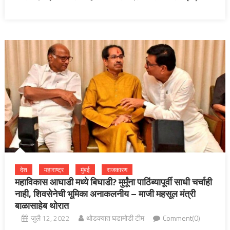
देश
महाराष्ट्र
मुंबई
राजकारण
महाविकास आघाडी मध्ये बिघाडी? मुर्मूंना पाठिंब्यापूर्वी साधी चर्चाही
नाही, शिवसेनेची भूमिका अनाकलनीय – माजी महसूल मंत्री
बाळासाहेब थोरात
जुलै 12, 2022
थोडक्यात घडामोडी टीम
Comment(0)