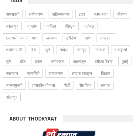
TAGS
अमरावती
अर्थकारण
अहिल्यानगर
इतर
काम-धंदा
कोरोना
कोल्हापूर
क्राईम
क्रीडा
गॅझेट्स
ग्लोबल
छत्रपती संभाजी नगर
जळगाव
ट्रेडिंग
ठाणे
तंत्रज्ञान
तब्येत पाणी
देश
धुळे
नांदेड
नागपूर
नाशिक
पाककृती
पुणे
बीड
ब्लॉग
मनोरंजन
महाराष्ट्र
महिला विशेष
मुंबई
रक्‍तदान
रत्नागिरी
राजकारण
लाइफ स्टाइल
विज्ञान
व्यसनमुक्ती
शासकीय योजना
शेती
शैक्षणिक
सातारा
सोलापूर
ABOUT THODKYAAT