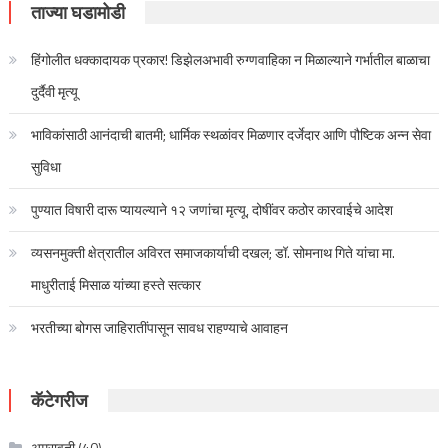
पृष्ठांकन
ताज्या घडामोडी
हिंगोलीत धक्कादायक प्रकार! डिझेलअभावी रुग्णवाहिका न मिळाल्याने गर्भातील बाळाचा
दुर्दैवी मृत्यू
भाविकांसाठी आनंदाची बातमी; धार्मिक स्थळांवर मिळणार दर्जेदार आणि पौष्टिक अन्न सेवा
सुविधा
पुण्यात विषारी दारू प्यायल्याने १२ जणांचा मृत्यू, दोषींवर कठोर कारवाईचे आदेश
व्यसनमुक्ती क्षेत्रातील अविरत समाजकार्याची दखल; डॉ. सोमनाथ गिते यांचा मा.
माधुरीताई मिसाळ यांच्या हस्ते सत्कार
भरतीच्या बोगस जाहिरातींपासून सावध राहण्याचे आवाहन
कॅटेगरीज
अमरावती
(40)