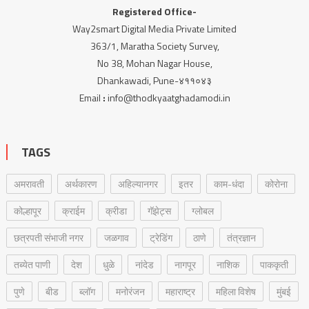
Registered Office-
Way2smart Digital Media Private Limited
363/1, Maratha Society Survey,
No 38, Mohan Nagar House,
Dhankawadi, Pune-४११०४३
Email
:
info@thodkyaatghadamodi.in
TAGS
अमरावती
अर्थकारण
अहिल्यानगर
इतर
काम-धंदा
कोरोना
कोल्हापूर
क्राईम
क्रीडा
गॅझेट्स
ग्लोबल
छत्रपती संभाजी नगर
जळगाव
ट्रेडिंग
ठाणे
तंत्रज्ञान
तब्येत पाणी
देश
धुळे
नांदेड
नागपूर
नाशिक
पाककृती
पुणे
बीड
ब्लॉग
मनोरंजन
महाराष्ट्र
महिला विशेष
मुंबई