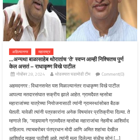
अहिल्यानगर
महाराष्ट्र
…अन्यथा बाळासाहेब थोरातांच ‘ते’ स्वप्न आम्ही निश्चितच पुर्ण
केल असतं – राधाकृष्ण विखे पाटील
नोव्हेंबर 28, 2024
थोडक्यात घडामोडी टीम
Comment(0)
अहमदनगर : विधानसभेत यश मिळाल्यानंतर राधाकृष्ण विखे पाटील
आपल्या मतदारसंघात सक्रीय झाले आहेत. ग्रामदैवत म्हसोबा
महाराजांच्या यात्रेच्या नियोजनासाठी त्यांनी ग्रामस्थांसोबत बैठक
घेतली. यावेळी त्यांनी पत्रकारांना अनेक विषयांवर प्रतिक्रीया दिल्या. ते
म्हणाले कि, “माझ्यामागे ग्रामदैवत म्हसोबा महाराजांचा नेहमीच आशिर्वाद
राहिलाय. त्याचबरोबर पंतप्रधान मोदी आणि अमित शहांचा देखील
आशिर्वाद माझ्या पाठीशी आहे. त्यांनी मला दिलेल्या संधीच सोनं […]