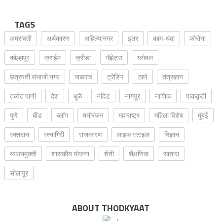
TAGS
अमरावती
अर्थकारण
अहिल्यानगर
इतर
काम-धंदा
कोरोना
कोल्हापूर
क्राईम
क्रीडा
गॅझेट्स
ग्लोबल
छत्रपती संभाजी नगर
जळगाव
ट्रेडिंग
ठाणे
तंत्रज्ञान
तब्येत पाणी
देश
धुळे
नांदेड
नागपूर
नाशिक
पाककृती
पुणे
बीड
ब्लॉग
मनोरंजन
महाराष्ट्र
महिला विशेष
मुंबई
रक्‍तदान
रत्नागिरी
राजकारण
लाइफ स्टाइल
विज्ञान
व्यसनमुक्ती
शासकीय योजना
शेती
शैक्षणिक
सातारा
सोलापूर
ABOUT THODKYAAT