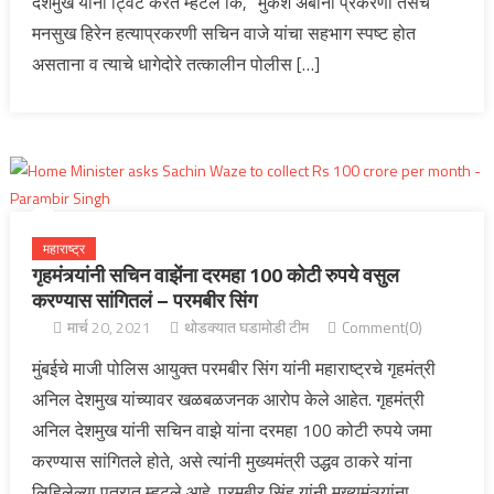
देशमुख यांनी ट्विट करत म्हटलं कि, “मुकेश अंबानी प्रकरणी तसेच
मनसुख हिरेन हत्याप्रकरणी सचिन वाजे यांचा सहभाग स्पष्ट होत
असताना व त्याचे धागेदोरे तत्कालीन पोलीस […]
महाराष्ट्र
गृहमंत्र्यांनी सचिन वाझेंना दरमहा 100 कोटी रुपये वसुल
करण्यास सांगितलं – परमबीर सिंग
मार्च 20, 2021
थोडक्यात घडामोडी टीम
Comment(0)
मुंबईचे माजी पोलिस आयुक्त परमबीर सिंग यांनी महाराष्ट्रचे गृहमंत्री
अनिल देशमुख यांच्यावर खळबळजनक आरोप केले आहेत. गृहमंत्री
अनिल देशमुख यांनी सचिन वाझे यांना दरमहा 100 कोटी रुपये जमा
करण्यास सांगितले होते, असे त्यांनी मुख्यमंत्री उद्धव ठाकरे यांना
लिहिलेल्या पत्रात म्हटले आहे. परमबीर सिंह यांनी मुख्यमंत्र्यांना