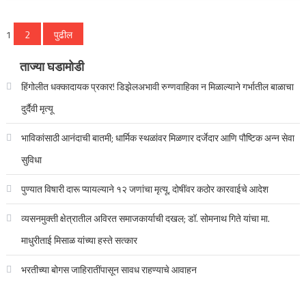
पोस्ट्स
1
2
पुढील
पृष्ठांकन
ताज्या घडामोडी
हिंगोलीत धक्कादायक प्रकार! डिझेलअभावी रुग्णवाहिका न मिळाल्याने गर्भातील बाळाचा
दुर्दैवी मृत्यू
भाविकांसाठी आनंदाची बातमी; धार्मिक स्थळांवर मिळणार दर्जेदार आणि पौष्टिक अन्न सेवा
सुविधा
पुण्यात विषारी दारू प्यायल्याने १२ जणांचा मृत्यू, दोषींवर कठोर कारवाईचे आदेश
व्यसनमुक्ती क्षेत्रातील अविरत समाजकार्याची दखल; डॉ. सोमनाथ गिते यांचा मा.
माधुरीताई मिसाळ यांच्या हस्ते सत्कार
भरतीच्या बोगस जाहिरातींपासून सावध राहण्याचे आवाहन