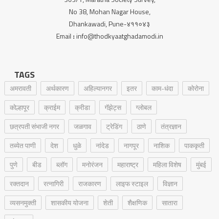
No 38, Mohan Nagar House,
Dhankawadi, Pune-४११०४३
Email
:
info@thodkyaatghadamodi.in
TAGS
अमरावती
अर्थकारण
अहिल्यानगर
इतर
काम-धंदा
कोरोना
कोल्हापूर
क्राईम
क्रीडा
गॅझेट्स
ग्लोबल
छत्रपती संभाजी नगर
जळगाव
ट्रेडिंग
ठाणे
तंत्रज्ञान
तब्येत पाणी
देश
धुळे
नांदेड
नागपूर
नाशिक
पाककृती
पुणे
बीड
ब्लॉग
मनोरंजन
महाराष्ट्र
महिला विशेष
मुंबई
रक्‍तदान
रत्नागिरी
राजकारण
लाइफ स्टाइल
विज्ञान
व्यसनमुक्ती
शासकीय योजना
शेती
शैक्षणिक
सातारा