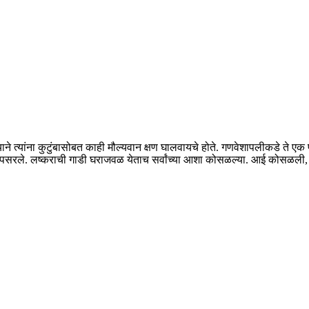
ाने त्यांना कुटुंबासोबत काही मौल्यवान क्षण घालवायचे होते. गणवेशापलीकडे ते एक
वट पसरले. लष्कराची गाडी घराजवळ येताच सर्वांच्या आशा कोसळल्या. आई कोसळली,