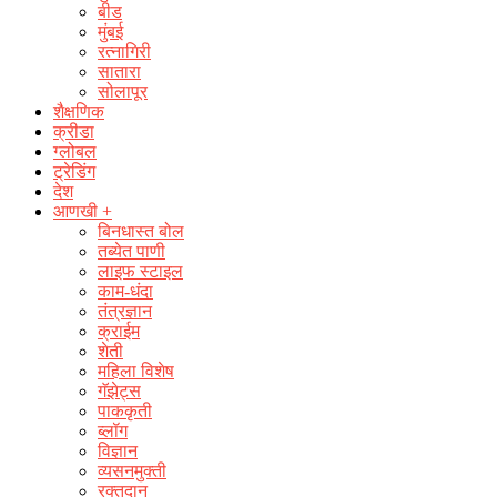
बीड
मुंबई
रत्नागिरी
सातारा
सोलापूर
शैक्षणिक
क्रीडा
ग्लोबल
ट्रेडिंग
देश
आणखी +
बिनधास्त बोल
तब्येत पाणी
लाइफ स्टाइल
काम-धंदा
तंत्रज्ञान
क्राईम
शेती
महिला विशेष
गॅझेट्स
पाककृती
ब्लॉग
विज्ञान
व्यसनमुक्ती
रक्‍तदान