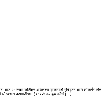
होत. आज ८५ हजार कोटींहून अधिकच्या प्रकल्पांचे भूमिपूजन आणि लोकार्पण होत
यासाठी थोडक्यात घडामोडीच्या ट्विटर & फेसबुक फॉलो […]