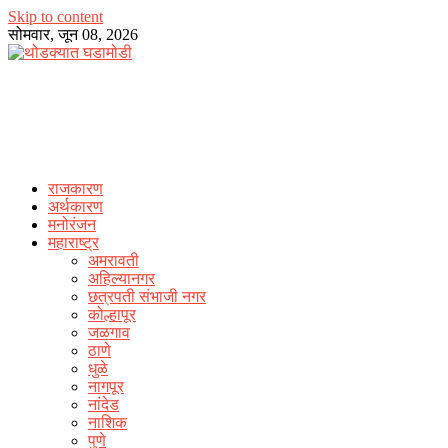
Skip to content
सोमवार, जून 08, 2026
राजकारण
अर्थकारण
मनोरंजन
महाराष्ट्र
अमरावती
अहिल्यानगर
छत्रपती संभाजी नगर
कोल्हापूर
जळगाव
ठाणे
धुळे
नागपूर
नांदेड
नाशिक
पुणे