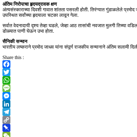
अंतिम निरोपाचा हृदयद्रावक क्षण
अंत्यसंस्काराच्या दिवशी गावात शांतता पसरली होती. तिरंग्यात गुंडाळलेले प्रमोद 
उपस्थित सर्वांच्या हृदयाला चटका लावून गेला.
सर्वात वेदनादायी दृश्य तेव्हा घडले, जेव्हा आठ तासांची नवजात मुलगी तिच्या व
डोळ्यात पाणी घेऊन उभा होता.
सैनिकी सन्मान
भारतीय लष्कराने प्रमोद जाधव यांना संपूर्ण राजकीय सन्मानाने अंतिम सलामी दि
Share this :
Facebook
Twitter
WhatsApp
Message
Messenger
LinkedIn
Telegram
Copy
Link
Pinboard