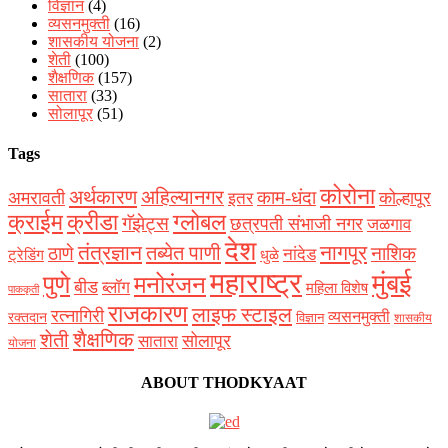
विज्ञान
(4)
व्यसनमुक्ती
(16)
शासकीय योजना
(2)
शेती
(100)
शैक्षणिक
(157)
सातारा
(33)
सोलापूर
(51)
Tags
कोरोना
अर्थकारण
अहिल्यानगर
काम-धंदा
अमरावती
कोल्हापूर
इतर
क्राईम
क्रीडा
ग्लोबल
गॅझेट्स
छत्रपती संभाजी नगर
जळगाव
देश
नागपूर
तंत्रज्ञान
तब्येत पाणी
ठाणे
नाशिक
नांदेड
ट्रेडिंग
धुळे
महाराष्ट्र
मुंबई
पुणे
मनोरंजन
बीड
ब्लॉग
महिला विशेष
पाककृती
राजकारण
लाइफ स्टाइल
रत्नागिरी
व्यसनमुक्ती
रक्‍तदान
विज्ञान
शासकीय
शैक्षणिक
शेती
सोलापूर
सातारा
योजना
ABOUT THODKYAAT