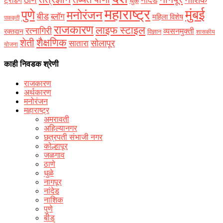
नांदेड
ट्रेडिंग
धुळे
महाराष्ट्र
मुंबई
पुणे
मनोरंजन
बीड
ब्लॉग
महिला विशेष
पाककृती
राजकारण
लाइफ स्टाइल
रत्नागिरी
व्यसनमुक्ती
रक्‍तदान
विज्ञान
शासकीय
शैक्षणिक
शेती
सोलापूर
सातारा
योजना
काही निवडक श्रेणी
राजकारण
अर्थकारण
मनोरंजन
महाराष्ट्र
अमरावती
अहिल्यानगर
छत्रपती संभाजी नगर
कोल्हापूर
जळगाव
ठाणे
धुळे
नागपूर
नांदेड
नाशिक
पुणे
बीड