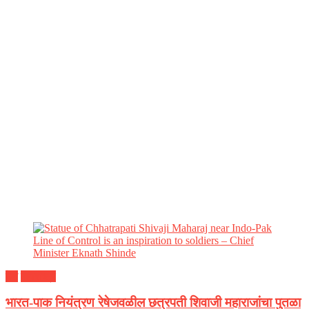
देश
महाराष्ट्र
भारत-पाक नियंत्रण रेषेजवळील छत्रपती शिवाजी महाराजांचा पुतळा