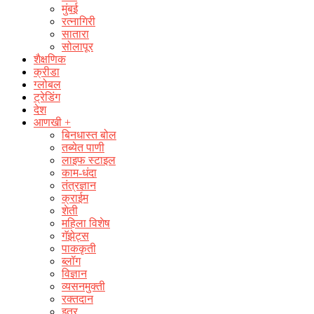
मुंबई
रत्नागिरी
सातारा
सोलापूर
शैक्षणिक
क्रीडा
ग्लोबल
ट्रेडिंग
देश
आणखी +
बिनधास्त बोल
तब्येत पाणी
लाइफ स्टाइल
काम-धंदा
तंत्रज्ञान
क्राईम
शेती
महिला विशेष
गॅझेट्स
पाककृती
ब्लॉग
विज्ञान
व्यसनमुक्ती
रक्‍तदान
इतर