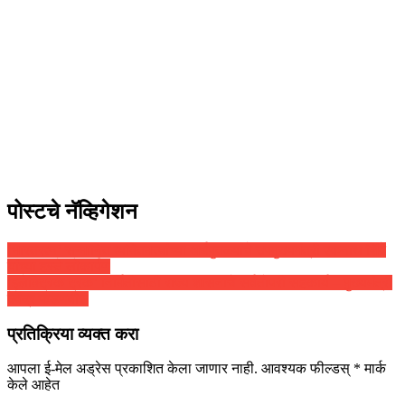
पोस्टचे नॅव्हिगेशन
‘भारतरत्न’ सन्मानित व्यक्तिमत्त्वांच्या अर्धपुतळ्यांचे उपमुख्यमंत्री एकनाथ शिंदे
यांच्या हस्ते लोकार्पण
‘इलेक्ट्रिक ट्रक’ निर्मितीसाठी राज्य शासनाचे सर्वतोपरी सहकार्य – मुख्यमंत्री
देवेंद्र फडणवीस
प्रतिक्रिया व्यक्त करा
आपला ई-मेल अड्रेस प्रकाशित केला जाणार नाही.
आवश्यक फील्डस्
*
मार्क
केले आहेत