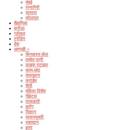
मुंबई
रत्नागिरी
सातारा
सोलापूर
शैक्षणिक
क्रीडा
ग्लोबल
ट्रेडिंग
देश
आणखी +
बिनधास्त बोल
तब्येत पाणी
लाइफ स्टाइल
काम-धंदा
तंत्रज्ञान
क्राईम
शेती
महिला विशेष
गॅझेट्स
पाककृती
ब्लॉग
विज्ञान
व्यसनमुक्ती
रक्‍तदान
इतर