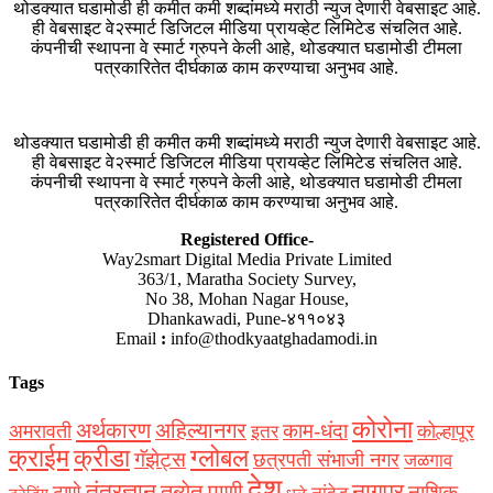
थोडक्यात घडामोडी ही कमीत कमी शब्दांमध्ये मराठी न्युज देणारी वेबसाइट आहे.
ही वेबसाइट वे२स्मार्ट डिजिटल मीडिया प्रायव्हेट लिमिटेड संचलित आहे.
कंपनीची स्थापना वे स्मार्ट ग्रुपने केली आहे, थोडक्यात घडामोडी टीमला
पत्रकारितेत दीर्घकाळ काम करण्याचा अनुभव आहे.
थोडक्यात घडामोडी ही कमीत कमी शब्दांमध्ये मराठी न्युज देणारी वेबसाइट आहे.
ही वेबसाइट वे२स्मार्ट डिजिटल मीडिया प्रायव्हेट लिमिटेड संचलित आहे.
कंपनीची स्थापना वे स्मार्ट ग्रुपने केली आहे, थोडक्यात घडामोडी टीमला
पत्रकारितेत दीर्घकाळ काम करण्याचा अनुभव आहे.
Registered Office-
Way2smart Digital Media Private Limited
363/1, Maratha Society Survey,
No 38, Mohan Nagar House,
Dhankawadi, Pune-४११०४३
Email
:
info@thodkyaatghadamodi.in
Tags
कोरोना
अर्थकारण
अहिल्यानगर
काम-धंदा
अमरावती
कोल्हापूर
इतर
क्राईम
क्रीडा
ग्लोबल
गॅझेट्स
छत्रपती संभाजी नगर
जळगाव
देश
नागपूर
तंत्रज्ञान
तब्येत पाणी
ठाणे
नाशिक