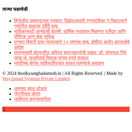
ताज्या घडामोडी
हिंगोलीत धक्कादायक प्रकार! डिझेलअभावी रुग्णवाहिका न मिळाल्याने
गर्भातील बाळाचा दुर्दैवी मृत्यू
भाविकांसाठी आनंदाची बातमी; धार्मिक स्थळांवर मिळणार दर्जेदार आणि
पौष्टिक अन्न सेवा सुविधा
पुण्यात विषारी दारू प्यायल्याने १२ जणांचा मृत्यू, दोषींवर कठोर कारवाईचे
आदेश
व्यसनमुक्ती क्षेत्रातील अविरत समाजकार्याची दखल; डॉ. सोमनाथ गिते
यांचा मा. माधुरीताई मिसाळ यांच्या हस्ते सत्कार
भरतीच्या बोगस जाहिरातींपासून सावध राहण्याचे आवाहन
© 2024 thodkyaatghadamodi.in | All Rights Reserved.
|
Made by
Way2smart Systems Private Limited
.
आमच्या बद्दल थोडसं
गोपनीयता धोरण
जाहिरात करण्याकरिता