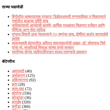
ताज्या घडामोडी
हिंगोलीत धक्कादायक प्रकार! डिझेलअभावी रुग्णवाहिका न मिळाल्याने
गर्भातील बाळाचा दुर्दैवी मृत्यू
भाविकांसाठी आनंदाची बातमी; धार्मिक स्थळांवर मिळणार दर्जेदार आणि
पौष्टिक अन्न सेवा सुविधा
पुण्यात विषारी दारू प्यायल्याने १२ जणांचा मृत्यू, दोषींवर कठोर कारवाईचे
आदेश
व्यसनमुक्ती क्षेत्रातील अविरत समाजकार्याची दखल; डॉ. सोमनाथ गिते
यांचा मा. माधुरीताई मिसाळ यांच्या हस्ते सत्कार
भरतीच्या बोगस जाहिरातींपासून सावध राहण्याचे आवाहन
कॅटेगरीज
अमरावती
(40)
अर्थकारण
(125)
अहिल्यानगर
(92)
इतर
(28)
काम-धंदा
(72)
कोरोना
(336)
कोल्हापूर
(36)
क्राईम
(320)
क्रीडा
(366)