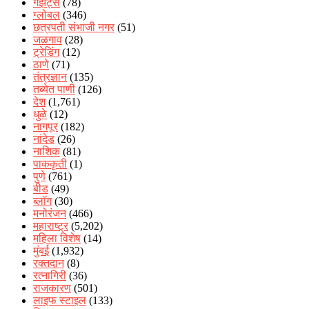
गॅझेट्स
(78)
ग्लोबल
(346)
छत्रपती संभाजी नगर
(51)
जळगाव
(28)
ट्रेडिंग
(12)
ठाणे
(71)
तंत्रज्ञान
(135)
तब्येत पाणी
(126)
देश
(1,761)
धुळे
(12)
नागपूर
(182)
नांदेड
(26)
नाशिक
(81)
पाककृती
(1)
पुणे
(761)
बीड
(49)
ब्लॉग
(30)
मनोरंजन
(466)
महाराष्ट्र
(5,202)
महिला विशेष
(14)
मुंबई
(1,932)
रक्‍तदान
(8)
रत्नागिरी
(36)
राजकारण
(501)
लाइफ स्टाइल
(133)