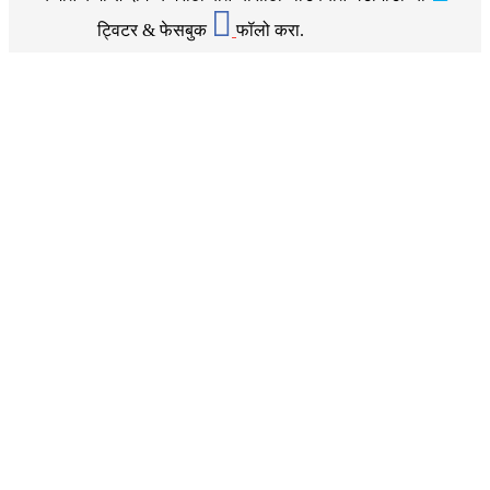
ट्विटर & फेसबुक
फॉलो करा.