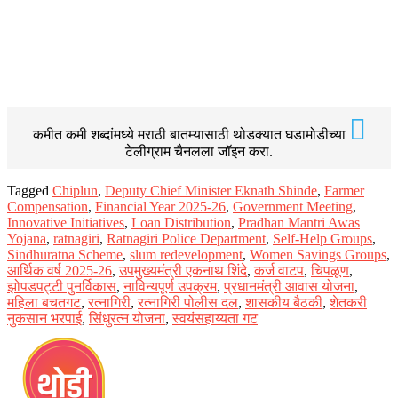
कमीत कमी शब्दांमध्ये मराठी बातम्यासाठी थोडक्यात घडामोडीच्या
टेलीग्राम चैनलला जॉइन करा.
Tagged
Chiplun
,
​​Deputy Chief Minister Eknath Shinde
,
Farmer
Compensation
,
Financial Year 2025-26
,
Government Meeting
,
Innovative Initiatives
,
Loan Distribution
,
Pradhan Mantri Awas
Yojana
,
ratnagiri
,
Ratnagiri Police Department
,
Self-Help Groups
,
Sindhuratna Scheme
,
slum redevelopment
,
Women Savings Groups
,
आर्थिक वर्ष 2025-26
,
उपमुख्यमंत्री एकनाथ शिंदे
,
कर्ज वाटप
,
चिपळूण
,
झोपडपट्टी पुनर्विकास
,
नाविन्यपूर्ण उपक्रम
,
प्रधानमंत्री आवास योजना
,
महिला बचतगट
,
रत्नागिरी
,
रत्नागिरी पोलीस दल
,
शासकीय बैठकी
,
शेतकरी
नुकसान भरपाई
,
सिंधुरत्न योजना
,
स्वयंसहाय्यता गट