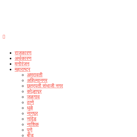
राजकारण
अर्थकारण
मनोरंजन
महाराष्ट्र
अमरावती
अहिल्यानगर
छत्रपती संभाजी नगर
कोल्हापूर
जळगाव
ठाणे
धुळे
नागपूर
नांदेड
नाशिक
पुणे
बीड