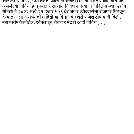
कौशल्य, रोजगार, उद्योजकता आणि नाविन्यता विभागामार्फत राबविण्यात येत
असलेल्या विविध उपक्रमांद्वारे राज्यात विविध कंपन्या, कॉर्पोरेट संस्था, उद्योग
यांमध्ये मे २०२२ मध्ये २१ हजार ५५६ बेरोजगार उमेदवारांना रोजगार मिळवून
देण्यात आला असल्याची माहिती या विभागाचे मंत्री राजेश टोपे यांनी दिली.
महास्वयंम वेबपोर्टल, ऑनलाईन रोजगार मेळावे आदी विविध […]