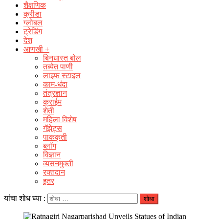
शैक्षणिक
क्रीडा
ग्लोबल
ट्रेडिंग
देश
आणखी +
बिनधास्त बोल
तब्येत पाणी
लाइफ स्टाइल
काम-धंदा
तंत्रज्ञान
क्राईम
शेती
महिला विशेष
गॅझेट्स
पाककृती
ब्लॉग
विज्ञान
व्यसनमुक्ती
रक्‍तदान
इतर
यांचा शोध घ्या :