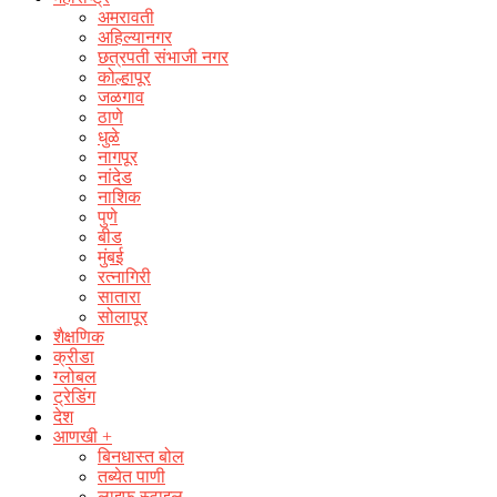
अमरावती
अहिल्यानगर
छत्रपती संभाजी नगर
कोल्हापूर
जळगाव
ठाणे
धुळे
नागपूर
नांदेड
नाशिक
पुणे
बीड
मुंबई
रत्नागिरी
सातारा
सोलापूर
शैक्षणिक
क्रीडा
ग्लोबल
ट्रेडिंग
देश
आणखी +
बिनधास्त बोल
तब्येत पाणी
लाइफ स्टाइल