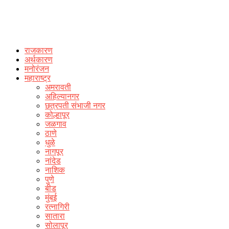
राजकारण
अर्थकारण
मनोरंजन
महाराष्ट्र
अमरावती
अहिल्यानगर
छत्रपती संभाजी नगर
कोल्हापूर
जळगाव
ठाणे
धुळे
नागपूर
नांदेड
नाशिक
पुणे
बीड
मुंबई
रत्नागिरी
सातारा
सोलापूर