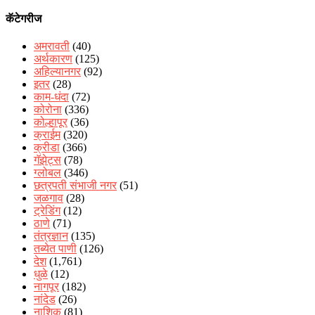
कॅटेगरीज
अमरावती
(40)
अर्थकारण
(125)
अहिल्यानगर
(92)
इतर
(28)
काम-धंदा
(72)
कोरोना
(336)
कोल्हापूर
(36)
क्राईम
(320)
क्रीडा
(366)
गॅझेट्स
(78)
ग्लोबल
(346)
छत्रपती संभाजी नगर
(51)
जळगाव
(28)
ट्रेडिंग
(12)
ठाणे
(71)
तंत्रज्ञान
(135)
तब्येत पाणी
(126)
देश
(1,761)
धुळे
(12)
नागपूर
(182)
नांदेड
(26)
नाशिक
(81)