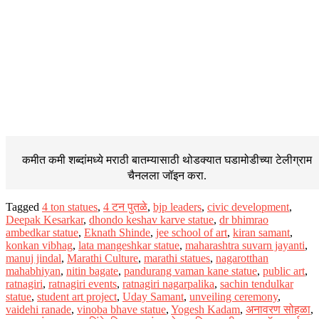
कमीत कमी शब्दांमध्ये मराठी बातम्यासाठी थोडक्यात घडामोडीच्या
टेलीग्राम
चैनलला जॉइन करा.
Tagged
4 ton statues
,
4 टन पुतळे
,
bjp leaders
,
civic development
,
Deepak Kesarkar
,
dhondo keshav karve statue
,
dr bhimrao
ambedkar statue
,
Eknath Shinde
,
jee school of art
,
kiran samant
,
konkan vibhag
,
lata mangeshkar statue
,
maharashtra suvarn jayanti
,
manuj jindal
,
Marathi Culture
,
marathi statues
,
nagarotthan
mahabhiyan
,
nitin bagate
,
pandurang vaman kane statue
,
public art
,
ratnagiri
,
ratnagiri events
,
ratnagiri nagarpalika
,
sachin tendulkar
statue
,
student art project
,
Uday Samant
,
unveiling ceremony
,
vaidehi ranade
,
vinoba bhave statue
,
Yogesh Kadam
,
अनावरण सोहळा
,