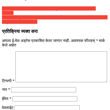
गुजरातच्या राजकारणात मोठी घडामोड, मुख्यमंत्री वगळता सर्व मंत्र्यांचे
राजीनामे
झोपडपट्टी पुनर्विकास आराखडा तयार करा; प्रलंबित प्रस्तावांची यादी द्यावी –
उपमुख्यमंत्री एकनाथ शिंदे
प्रतिक्रिया व्यक्त करा
आपला ई-मेल अड्रेस प्रकाशित केला जाणार नाही.
आवश्यक फील्डस्
*
मार्क
केले आहेत
टिप्पणी
*
नाव
*
ईमेल
*
वेबसाईट