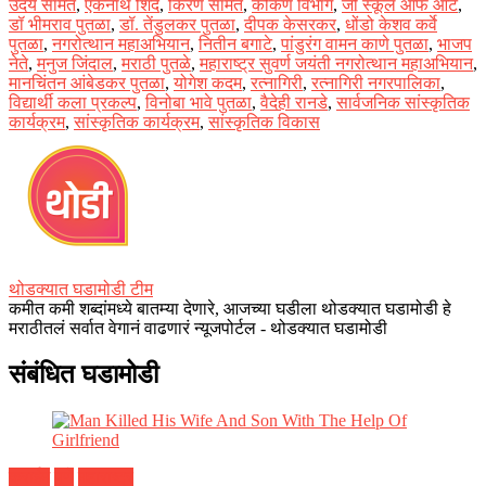
उदय सामंत
,
एकनाथ शिंदे
,
किरण सामंत
,
कोकण विभाग
,
जी स्कूल ऑफ आर्ट
,
डॉ भीमराव पुतळा
,
डॉ. तेंडुलकर पुतळा
,
दीपक केसरकर
,
धोंडो केशव कर्वे
पुतळा
,
नगरोत्थान महाअभियान
,
नितीन बगाटे
,
पांडुरंग वामन काणे पुतळा
,
भाजप
नेते
,
मनुज जिंदाल
,
मराठी पुतळे
,
महाराष्ट्र सुवर्ण जयंती नगरोत्थान महाअभियान
,
मानचिंतन आंबेडकर पुतळा
,
योगेश कदम
,
रत्नागिरी
,
रत्नागिरी नगरपालिका
,
विद्यार्थी कला प्रकल्प
,
विनोबा भावे पुतळा
,
वैदेही रानडे
,
सार्वजनिक सांस्कृतिक
कार्यक्रम
,
सांस्कृतिक कार्यक्रम
,
सांस्कृतिक विकास
थोडक्यात घडामोडी टीम
कमीत कमी शब्दांमध्ये बातम्या देणारे, आजच्या घडीला थोडक्यात घडामोडी हे
मराठीतलं सर्वात वेगानं वाढणारं न्यूजपोर्टल - थोडक्यात घडामोडी
संबंधित घडामोडी
क्राईम
पुणे
महाराष्ट्र