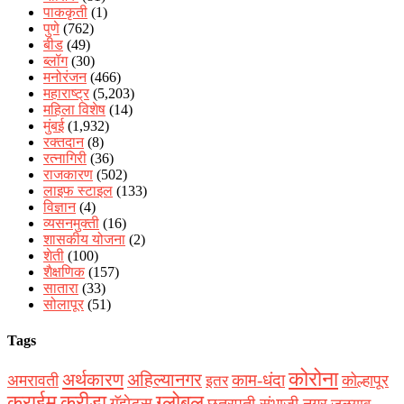
पाककृती
(1)
पुणे
(762)
बीड
(49)
ब्लॉग
(30)
मनोरंजन
(466)
महाराष्ट्र
(5,203)
महिला विशेष
(14)
मुंबई
(1,932)
रक्‍तदान
(8)
रत्नागिरी
(36)
राजकारण
(502)
लाइफ स्टाइल
(133)
विज्ञान
(4)
व्यसनमुक्ती
(16)
शासकीय योजना
(2)
शेती
(100)
शैक्षणिक
(157)
सातारा
(33)
सोलापूर
(51)
Tags
कोरोना
अर्थकारण
अहिल्यानगर
काम-धंदा
अमरावती
कोल्हापूर
इतर
क्राईम
क्रीडा
ग्लोबल
गॅझेट्स
छत्रपती संभाजी नगर