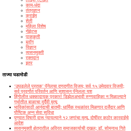
काम-धंदा
तंत्रज्ञान
क्राईम
शेती
महिला विशेष
गॅझेट्स
पाककृती
ब्लॉग
विज्ञान
व्यसनमुक्ती
रक्‍तदान
इतर
ताज्या घडामोडी
‘उघडलेले पुस्तक’ पॅनेलचा दणदणीत विजय; सर्व १५ उमेदवार विजयी;
सर्व प्रवर्गांत परिवर्तन आणि सुशासन पॅनेलला यश
हिंगोलीत धक्कादायक प्रकार! डिझेलअभावी रुग्णवाहिका न मिळाल्याने
गर्भातील बाळाचा दुर्दैवी मृत्यू
भाविकांसाठी आनंदाची बातमी; धार्मिक स्थळांवर मिळणार दर्जेदार आणि
पौष्टिक अन्न सेवा सुविधा
पुण्यात विषारी दारू प्यायल्याने १२ जणांचा मृत्यू, दोषींवर कठोर कारवाईचे
आदेश
व्यसनमुक्ती क्षेत्रातील अविरत समाजकार्याची दखल; डॉ. सोमनाथ गिते