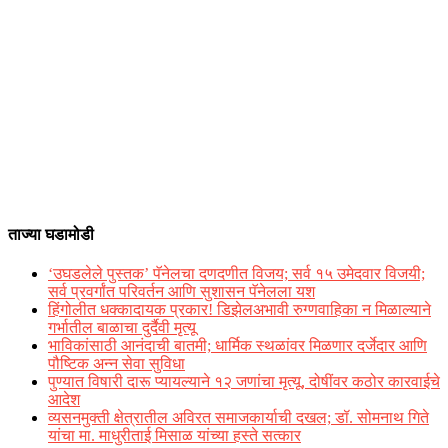
ताज्या घडामोडी
‘उघडलेले पुस्तक’ पॅनेलचा दणदणीत विजय; सर्व १५ उमेदवार विजयी;
सर्व प्रवर्गांत परिवर्तन आणि सुशासन पॅनेलला यश
हिंगोलीत धक्कादायक प्रकार! डिझेलअभावी रुग्णवाहिका न मिळाल्याने
गर्भातील बाळाचा दुर्दैवी मृत्यू
भाविकांसाठी आनंदाची बातमी; धार्मिक स्थळांवर मिळणार दर्जेदार आणि
पौष्टिक अन्न सेवा सुविधा
पुण्यात विषारी दारू प्यायल्याने १२ जणांचा मृत्यू, दोषींवर कठोर कारवाईचे
आदेश
व्यसनमुक्ती क्षेत्रातील अविरत समाजकार्याची दखल; डॉ. सोमनाथ गिते
यांचा मा. माधुरीताई मिसाळ यांच्या हस्ते सत्कार