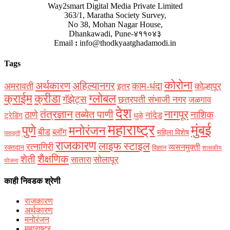
Way2smart Digital Media Private Limited
363/1, Maratha Society Survey,
No 38, Mohan Nagar House,
Dhankawadi, Pune-४११०४३
Email
:
info@thodkyaatghadamodi.in
Tags
कोरोना
अर्थकारण
अहिल्यानगर
काम-धंदा
अमरावती
कोल्हापूर
इतर
क्राईम
क्रीडा
ग्लोबल
गॅझेट्स
छत्रपती संभाजी नगर
जळगाव
देश
नागपूर
तंत्रज्ञान
तब्येत पाणी
ठाणे
नाशिक
नांदेड
ट्रेडिंग
धुळे
महाराष्ट्र
मुंबई
पुणे
मनोरंजन
बीड
ब्लॉग
महिला विशेष
पाककृती
राजकारण
लाइफ स्टाइल
रत्नागिरी
व्यसनमुक्ती
रक्‍तदान
विज्ञान
शासकीय
शैक्षणिक
शेती
सोलापूर
सातारा
योजना
काही निवडक श्रेणी
राजकारण
अर्थकारण
मनोरंजन
महाराष्ट्र