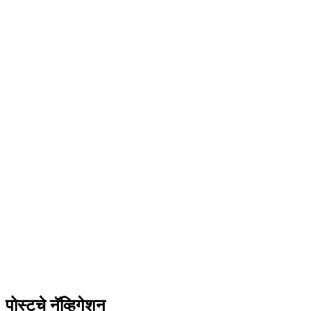
पोस्टचे नॅव्हिगेशन