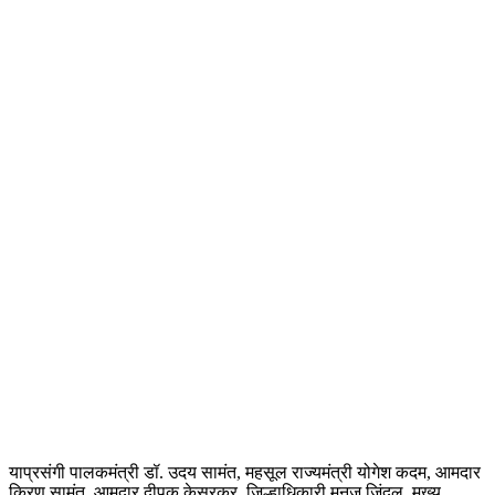
याप्रसंगी पालकमंत्री डॉ. उदय सामंत, महसूल राज्यमंत्री योगेश कदम, आमदार
किरण सामंत, आमदार दीपक केसरकर, जिल्हाधिकारी मनुज जिंदल, मुख्य