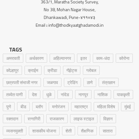
363/1, Maratha Society Survey,
No 38, Mohan Nagar House,
Dhankawadi, Pune-४११०४३
Email
:
info@thodkyaatghadamodi.in
TAGS
अमरावती
अर्थकारण
अहिल्यानगर
इतर
काम-धंदा
कोरोना
कोल्हापूर
क्राईम
क्रीडा
गॅझेट्स
ग्लोबल
छत्रपती संभाजी नगर
जळगाव
ट्रेडिंग
ठाणे
तंत्रज्ञान
तब्येत पाणी
देश
धुळे
नांदेड
नागपूर
नाशिक
पाककृती
पुणे
बीड
ब्लॉग
मनोरंजन
महाराष्ट्र
महिला विशेष
मुंबई
रक्‍तदान
रत्नागिरी
राजकारण
लाइफ स्टाइल
विज्ञान
व्यसनमुक्ती
शासकीय योजना
शेती
शैक्षणिक
सातारा