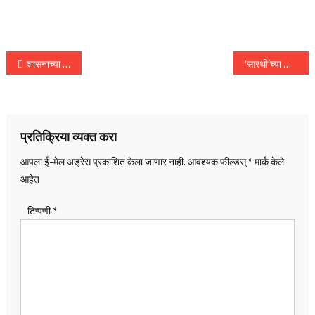
पोस्टचे
शासनाच्या योजना पात्र लाभार्थ्यांपर्यंत पोहाेचवा – राज्यमंत्री योगेश कदम
‘सारथी’च्या योजनांचा ग्रामीण भागातील लक्षित गटांपर्यंत विस्तार करावा – जलसंपदा मंत्री राधाकृष्ण विखे पाटील
नॅव्हिगेशन
प्रतिक्रिया व्यक्त करा
आपला ई-मेल अड्रेस प्रकाशित केला जाणार नाही.
आवश्यक फील्डस्
*
मार्क केले
आहेत
टिप्पणी
*