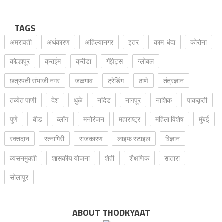
TAGS
अमरावती
अर्थकारण
अहिल्यानगर
इतर
काम-धंदा
कोरोना
कोल्हापूर
क्राईम
क्रीडा
गॅझेट्स
ग्लोबल
छत्रपती संभाजी नगर
जळगाव
ट्रेडिंग
ठाणे
तंत्रज्ञान
तब्येत पाणी
देश
धुळे
नांदेड
नागपूर
नाशिक
पाककृती
पुणे
बीड
ब्लॉग
मनोरंजन
महाराष्ट्र
महिला विशेष
मुंबई
रक्‍तदान
रत्नागिरी
राजकारण
लाइफ स्टाइल
विज्ञान
व्यसनमुक्ती
शासकीय योजना
शेती
शैक्षणिक
सातारा
सोलापूर
ABOUT THODKYAAT