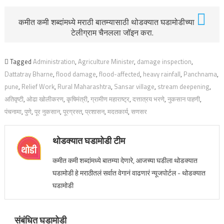
कमीत कमी शब्दांमध्ये मराठी बातम्यासाठी थोडक्यात घडामोडीच्या
टेलीग्राम चैनलला जॉइन करा.
Tagged
Administration
,
Agriculture Minister
,
damage inspection
,
Dattatray Bharne
,
flood damage
,
flood-affected
,
heavy rainfall
,
Panchnama
,
pune
,
Relief Work
,
Rural Maharashtra
,
Sansar village
,
stream deepening
,
अतिवृष्टी
,
ओढा खोलीकरण
,
कृषिमंत्री
,
ग्रामीण महाराष्ट्र
,
दत्तात्रय भरणे
,
नुकसान पाहणी
,
पंचनामा
,
पुणे
,
पूर नुकसान
,
पूरग्रस्त
,
प्रशासन
,
मदतकार्य
,
सणसर
थोडक्यात घडामोडी टीम
कमीत कमी शब्दांमध्ये बातम्या देणारे, आजच्या घडीला थोडक्यात
घडामोडी हे मराठीतलं सर्वात वेगानं वाढणारं न्यूजपोर्टल - थोडक्यात
घडामोडी
संबंधित घडामोडी