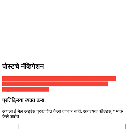
पोस्टचे नॅव्हिगेशन
अभिनेता कमल रॉय यांचे निधन, वयाच्या 54व्या वर्षी घेतला अखेरचा श्वास
निष्काळजीपणाचा कहर! दौंडमध्ये रोड रोलरखाली चिरडून 4 वर्षांच्या
चिमुकल्याचा हृदयद्रावक मृत्यू
प्रतिक्रिया व्यक्त करा
आपला ई-मेल अड्रेस प्रकाशित केला जाणार नाही.
आवश्यक फील्डस्
*
मार्क
केले आहेत