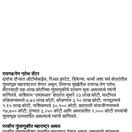
रायगड/पेण ग्रोथ सेंटर
दावोस दौऱ्यात ऑटोमोबाईल, रिअल इस्टेट, डिफेन्स, फार्मा अशा सर्व क्षेत्रांतील
गुंतवणूक महाराष्ट्रात येणार असून, तिसऱ्या मुंबईतील रायगड-पेण ग्रोथ
सेंटरसाठी एक लाख कोटींच्या गुंतवणुकीचे प्रयत्न सुरू असल्याचे त्यांनी
सांगितले. याशिवाय ‘एमएमआर’ क्षेत्रात सुमारे २३ लाख कोटी, मल्टीपल
लोकेशन्समध्ये ७.७२ लाख कोटी, कोकणात ३.१० लाख कोटी, नागपूरमध्ये
१.९५ लाख कोटी, नाशिकमध्ये ३०,१०० कोटी, छत्रपती संभाजीनगरमध्ये
१७,७०० कोटी, पुण्यात ३,२५० कोटी आणि अमरावतीत १,००० कोटी रुपयांची
गुंतवणूक प्रस्तावित असल्याचे त्यांनी सांगितले.
परकीय गुंतवणुकीत महाराष्ट्र अव्वल
परकीय गुंतवणुकीच्या बाबतीत महाराष्ट्र देशात अव्वल असल्याचे सांगताना