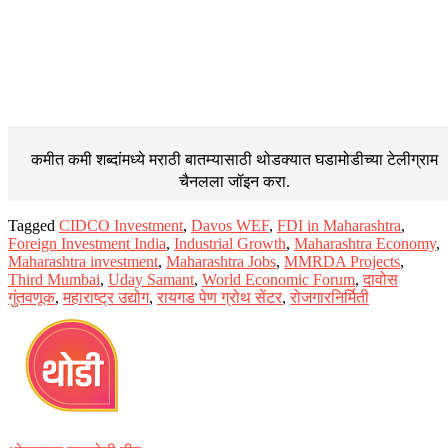
कमीत कमी शब्दांमध्ये मराठी बातम्यासाठी थोडक्यात घडामोडीच्या
टेलीग्राम
चैनलला जॉइन करा.
Tagged
CIDCO Investment
,
Davos WEF
,
FDI in Maharashtra
,
Foreign Investment India
,
Industrial Growth
,
Maharashtra Economy
,
Maharashtra investment
,
Maharashtra Jobs
,
MMRDA Projects
,
Third Mumbai
,
Uday Samant
,
World Economic Forum
,
दावोस
गुंतवणूक
,
महाराष्ट्र उद्योग
,
रायगड पेण ग्रोथ सेंटर
,
रोजगारनिर्मिती