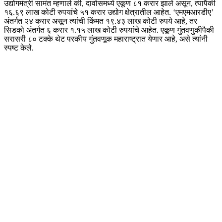
उद्योगमंत्री सामंत म्हणाले की, दावोसमध्ये एकूण ८१ करार झाले असून, त्यापैकी
१६.६९ लाख कोटी रुपयांचे ५१ करार उद्योग क्षेत्रातील आहेत. ‘एमएमआरडीए’
अंतर्गत २४ करार असून त्यांची किंमत १९.४३ लाख कोटी रुपये आहे, तर
सिडको अंतर्गत ६ करार १.१५ लाख कोटी रुपयांचे आहेत. एकूण गुंतवणुकीपैकी
सरासरी ८० टक्के थेट परकीय गुंतवणूक महाराष्ट्रात येणार आहे, असे त्यांनी
स्पष्ट केले.