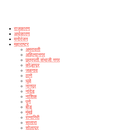
राजकारण
अर्थकारण
मनोरंजन
महाराष्ट्र
अमरावती
अहिल्यानगर
छत्रपती संभाजी नगर
कोल्हापूर
जळगाव
ठाणे
धुळे
नागपूर
नांदेड
नाशिक
पुणे
बीड
मुंबई
रत्नागिरी
सातारा
सोलापूर