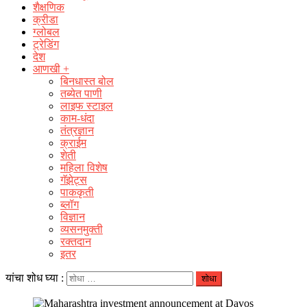
शैक्षणिक
क्रीडा
ग्लोबल
ट्रेडिंग
देश
आणखी +
बिनधास्त बोल
तब्येत पाणी
लाइफ स्टाइल
काम-धंदा
तंत्रज्ञान
क्राईम
शेती
महिला विशेष
गॅझेट्स
पाककृती
ब्लॉग
विज्ञान
व्यसनमुक्ती
रक्‍तदान
इतर
यांचा शोध घ्या :