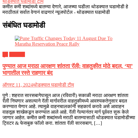
थोडक्यात घडामोडी टीम
कमीत कमी शब्दांमध्ये बातम्या देणारे, आजच्या घडीला थोडक्यात घडामोडी हे
मराठीतलं सर्वात वेगानं वाढणारं न्यूजपोर्टल - थोडक्यात घडामोडी
संबंधित घडामोडी
पुणे
महाराष्ट्र
पुण्यात आज मराठा आरक्षण शांतता रॅली; वाहतुकीत मोठे बदल, ‘या’
भागातील रस्ते राहणार बंद
ऑगस्ट 11, 2024
थोडक्यात घडामोडी टीम
पुणे : शहरात सारसबागेपासून आज (रविवारी) सकाळी मराठा आरक्षण शांतता
रॅली निघणार असल्याने रॅली मार्गावरील वाहतुकीमध्ये आवश्यकतेनुसार बदल
करण्यात येणार आहे. त्यामुळे वाहनचालकांनी सहकार्य करावे असे आवाहन
वाहतूक शाखेकडून करण्यात आले आहे. रॅली गेल्यानंतर मार्ग पूर्ववत सुरू केले
जाणार आहेत. कमीत कमी शब्दांमध्ये मराठी बातम्यासाठी थोडक्यात घडामोडीच्या
ट्विटर & फेसबुक फॉलो करा. शांतता रॅली सारसबाग, […]