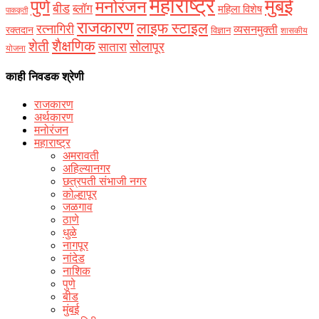
महाराष्ट्र
मुंबई
पुणे
मनोरंजन
बीड
ब्लॉग
महिला विशेष
पाककृती
राजकारण
लाइफ स्टाइल
रत्नागिरी
व्यसनमुक्ती
रक्‍तदान
विज्ञान
शासकीय
शैक्षणिक
शेती
सोलापूर
सातारा
योजना
काही निवडक श्रेणी
राजकारण
अर्थकारण
मनोरंजन
महाराष्ट्र
अमरावती
अहिल्यानगर
छत्रपती संभाजी नगर
कोल्हापूर
जळगाव
ठाणे
धुळे
नागपूर
नांदेड
नाशिक
पुणे
बीड
मुंबई