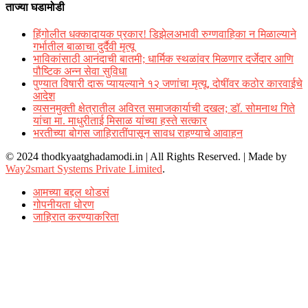
ताज्या घडामोडी
हिंगोलीत धक्कादायक प्रकार! डिझेलअभावी रुग्णवाहिका न मिळाल्याने
गर्भातील बाळाचा दुर्दैवी मृत्यू
भाविकांसाठी आनंदाची बातमी; धार्मिक स्थळांवर मिळणार दर्जेदार आणि
पौष्टिक अन्न सेवा सुविधा
पुण्यात विषारी दारू प्यायल्याने १२ जणांचा मृत्यू, दोषींवर कठोर कारवाईचे
आदेश
व्यसनमुक्ती क्षेत्रातील अविरत समाजकार्याची दखल; डॉ. सोमनाथ गिते
यांचा मा. माधुरीताई मिसाळ यांच्या हस्ते सत्कार
भरतीच्या बोगस जाहिरातींपासून सावध राहण्याचे आवाहन
© 2024 thodkyaatghadamodi.in | All Rights Reserved.
|
Made by
Way2smart Systems Private Limited
.
आमच्या बद्दल थोडसं
गोपनीयता धोरण
जाहिरात करण्याकरिता