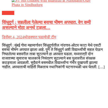
महाराष्ट्र
सिंधुदुर्ग : सहलीला गेलेल्या बसचा भीषण अपघात, वेग कमी
असल्याने मोठा अनर्थ टळला…
डिसेंबर 4, 2024
थोडक्यात घडामोडी टीम
सिंधुदुर्ग : मुंबई गोवा महामार्गावर सिंधुदुर्गातील नांदगाव-ओटव फाटा येथे एसटी
बसचा भीषण अपघात झाला आहे. पुणे ते सिंधुदुर्ग अशी विद्यार्थ्यांची सहल घेऊन
निघालेल्या बसवरील ताबा सुटल्याने हा अपघात घडला. मध्यरात्री दोन
वाजताच्या सुमारास चालकाचे नियंत्रण सुटल्याने बस पुलावरील संरक्षक
कठड्याला आदळली. सुदैवाने बसमधील विद्यार्थ्यांना गंभीर दुखापती झाल्या
नाहीत. अपघाताची माहिती मिळताच स्थानिकांनी घटनास्थळी धाव घेतली. […]