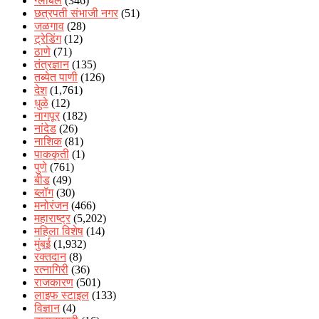
ग्लोबल
(346)
छत्रपती संभाजी नगर
(51)
जळगाव
(28)
ट्रेडिंग
(12)
ठाणे
(71)
तंत्रज्ञान
(135)
तब्येत पाणी
(126)
देश
(1,761)
धुळे
(12)
नागपूर
(182)
नांदेड
(26)
नाशिक
(81)
पाककृती
(1)
पुणे
(761)
बीड
(49)
ब्लॉग
(30)
मनोरंजन
(466)
महाराष्ट्र
(5,202)
महिला विशेष
(14)
मुंबई
(1,932)
रक्‍तदान
(8)
रत्नागिरी
(36)
राजकारण
(501)
लाइफ स्टाइल
(133)
विज्ञान
(4)