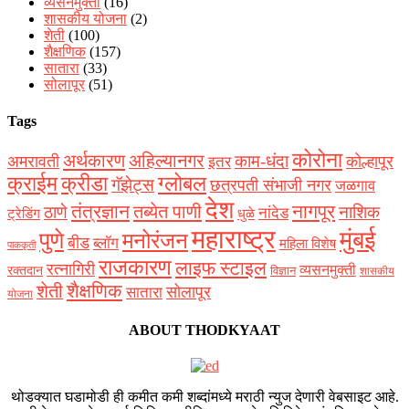
व्यसनमुक्ती
(16)
शासकीय योजना
(2)
शेती
(100)
शैक्षणिक
(157)
सातारा
(33)
सोलापूर
(51)
Tags
कोरोना
अर्थकारण
अहिल्यानगर
काम-धंदा
अमरावती
कोल्हापूर
इतर
क्राईम
क्रीडा
ग्लोबल
गॅझेट्स
छत्रपती संभाजी नगर
जळगाव
देश
नागपूर
तंत्रज्ञान
तब्येत पाणी
ठाणे
नाशिक
नांदेड
ट्रेडिंग
धुळे
महाराष्ट्र
मुंबई
पुणे
मनोरंजन
बीड
ब्लॉग
महिला विशेष
पाककृती
राजकारण
लाइफ स्टाइल
रत्नागिरी
व्यसनमुक्ती
रक्‍तदान
विज्ञान
शासकीय
शैक्षणिक
शेती
सोलापूर
सातारा
योजना
ABOUT THODKYAAT
थोडक्यात घडामोडी ही कमीत कमी शब्दांमध्ये मराठी न्युज देणारी वेबसाइट आहे.