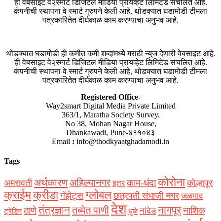
ही वेबसाइट वे२स्मार्ट डिजिटल मीडिया प्रायव्हेट लिमिटेड संचलित आहे.
कंपनीची स्थापना वे स्मार्ट ग्रुपने केली आहे, थोडक्यात घडामोडी टीमला
पत्रकारितेत दीर्घकाळ काम करण्याचा अनुभव आहे.
थोडक्यात घडामोडी ही कमीत कमी शब्दांमध्ये मराठी न्युज देणारी वेबसाइट आहे.
ही वेबसाइट वे२स्मार्ट डिजिटल मीडिया प्रायव्हेट लिमिटेड संचलित आहे.
कंपनीची स्थापना वे स्मार्ट ग्रुपने केली आहे, थोडक्यात घडामोडी टीमला
पत्रकारितेत दीर्घकाळ काम करण्याचा अनुभव आहे.
Registered Office-
Way2smart Digital Media Private Limited
363/1, Maratha Society Survey,
No 38, Mohan Nagar House,
Dhankawadi, Pune-४११०४३
Email
:
info@thodkyaatghadamodi.in
Tags
कोरोना
अर्थकारण
अहिल्यानगर
काम-धंदा
अमरावती
कोल्हापूर
इतर
क्राईम
क्रीडा
ग्लोबल
गॅझेट्स
छत्रपती संभाजी नगर
जळगाव
देश
नागपूर
तंत्रज्ञान
तब्येत पाणी
ठाणे
नाशिक
नांदेड
ट्रेडिंग
धुळे