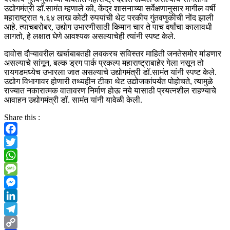
उद्योगमंत्री डॉ.सामंत म्हणाले की, केंद्र शासनाच्या सर्वेक्षणानुसार मागील वर्षी
महाराष्ट्रात १.६४ लाख कोटी रुपयांची थेट परकीय गुंतवणुकीची नोंद झाली
आहे. त्याचबरोबर, उद्योग उभारणीसाठी किमान चार ते पाच वर्षांचा कालावधी
लागतो, हे लक्षात घेणे आवश्यक असल्याचेही त्यांनी स्पष्ट केले.
दावोस दौऱ्यावरील खर्चाबाबतही लवकरच सविस्तर माहिती जनतेसमोर मांडणार
असल्याचे सांगून, बल्क ड्रग पार्क प्रकल्प महाराष्ट्राबाहेर गेला नसून तो
रायगडमध्येच उभारला जात असल्याचे उद्योगमंत्री डॉ.सामंत यांनी स्पष्ट केले.
उद्योग विभागावर होणारी तथ्यहीन टीका थेट उद्योजकांपर्यंत पोहोचते, त्यामुळे
राज्यात नकारात्मक वातावरण निर्माण होऊ नये यासाठी प्रयत्नशील राहण्याचे
आवाहन उद्योगमंत्री डॉ. सामंत यांनी यावेळी केली.
Share this :
Facebook
Twitter
WhatsApp
Message
Messenger
LinkedIn
Telegram