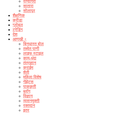
रत्नागिरी
सातारा
सोलापूर
शैक्षणिक
क्रीडा
ग्लोबल
ट्रेडिंग
देश
आणखी +
बिनधास्त बोल
तब्येत पाणी
लाइफ स्टाइल
काम-धंदा
तंत्रज्ञान
क्राईम
शेती
महिला विशेष
गॅझेट्स
पाककृती
ब्लॉग
विज्ञान
व्यसनमुक्ती
रक्‍तदान
इतर