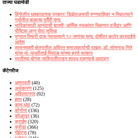
ताज्या घडामोडी
हिंगोलीत धक्कादायक प्रकार! डिझेलअभावी रुग्णवाहिका न मिळाल्याने
गर्भातील बाळाचा दुर्दैवी मृत्यू
भाविकांसाठी आनंदाची बातमी; धार्मिक स्थळांवर मिळणार दर्जेदार आणि
पौष्टिक अन्न सेवा सुविधा
पुण्यात विषारी दारू प्यायल्याने १२ जणांचा मृत्यू, दोषींवर कठोर कारवाईचे
आदेश
व्यसनमुक्ती क्षेत्रातील अविरत समाजकार्याची दखल; डॉ. सोमनाथ गिते
यांचा मा. माधुरीताई मिसाळ यांच्या हस्ते सत्कार
भरतीच्या बोगस जाहिरातींपासून सावध राहण्याचे आवाहन
कॅटेगरीज
अमरावती
(40)
अर्थकारण
(125)
अहिल्यानगर
(92)
इतर
(28)
काम-धंदा
(72)
कोरोना
(336)
कोल्हापूर
(36)
क्राईम
(320)
क्रीडा
(366)
गॅझेट्स
(78)