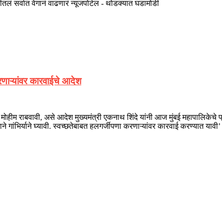
तलं सर्वात वेगानं वाढणारं न्यूजपोर्टल - थोडक्यात घडामोडी
करणाऱ्यांवर कारवाईचे आदेश
्छता मोहीम राबवावी, असे आदेश मुख्यमंत्री एकनाथ शिंदे यांनी आज मुंबई महापालिक
गांभिर्याने घ्यावी. स्वच्छतेबाबत हलगर्जीपणा करणाऱ्यांवर कारवाई करण्यात यावी’ अ