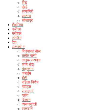
बीड
मुंबई
रत्नागिरी
सातारा
सोलापूर
शैक्षणिक
क्रीडा
ग्लोबल
ट्रेडिंग
देश
आणखी +
बिनधास्त बोल
तब्येत पाणी
लाइफ स्टाइल
काम-धंदा
तंत्रज्ञान
क्राईम
शेती
महिला विशेष
गॅझेट्स
पाककृती
ब्लॉग
विज्ञान
व्यसनमुक्ती
रक्‍तदान