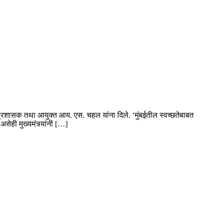
ेचे प्रशासक तथा आयुक्त आय. एस. चहल यांना दिले. ‘मुंबईतील स्वच्छतेबाबत
सेही मुख्यमंत्र्यांनी […]