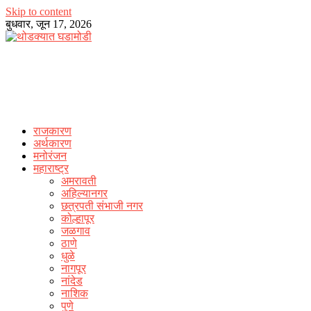
Skip to content
बुधवार, जून 17, 2026
राजकारण
अर्थकारण
मनोरंजन
महाराष्ट्र
अमरावती
अहिल्यानगर
छत्रपती संभाजी नगर
कोल्हापूर
जळगाव
ठाणे
धुळे
नागपूर
नांदेड
नाशिक
पुणे