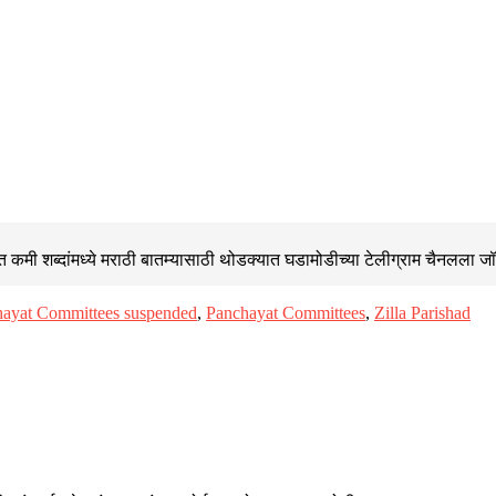
 कमी शब्दांमध्ये मराठी बातम्यासाठी थोडक्यात घडामोडीच्या
टेलीग्राम चैनलला ज
chayat Committees suspended
,
Panchayat Committees
,
Zilla Parishad