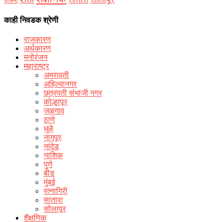
योजना
काही निवडक श्रेणी
राजकारण
अर्थकारण
मनोरंजन
महाराष्ट्र
अमरावती
अहिल्यानगर
छत्रपती संभाजी नगर
कोल्हापूर
जळगाव
ठाणे
धुळे
नागपूर
नांदेड
नाशिक
पुणे
बीड
मुंबई
रत्नागिरी
सातारा
सोलापूर
शैक्षणिक