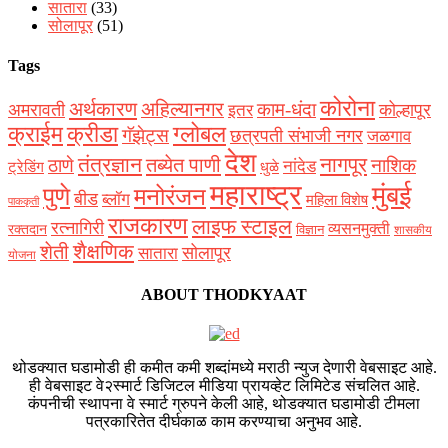
सातारा
(33)
सोलापूर
(51)
Tags
कोरोना
अर्थकारण
अहिल्यानगर
काम-धंदा
अमरावती
कोल्हापूर
इतर
क्राईम
क्रीडा
ग्लोबल
गॅझेट्स
छत्रपती संभाजी नगर
जळगाव
देश
नागपूर
तंत्रज्ञान
तब्येत पाणी
ठाणे
नाशिक
नांदेड
ट्रेडिंग
धुळे
महाराष्ट्र
मुंबई
पुणे
मनोरंजन
बीड
ब्लॉग
महिला विशेष
पाककृती
राजकारण
लाइफ स्टाइल
रत्नागिरी
व्यसनमुक्ती
रक्‍तदान
विज्ञान
शासकीय
शैक्षणिक
शेती
सोलापूर
सातारा
योजना
ABOUT THODKYAAT
थोडक्यात घडामोडी ही कमीत कमी शब्दांमध्ये मराठी न्युज देणारी वेबसाइट आहे.
ही वेबसाइट वे२स्मार्ट डिजिटल मीडिया प्रायव्हेट लिमिटेड संचलित आहे.
कंपनीची स्थापना वे स्मार्ट ग्रुपने केली आहे, थोडक्यात घडामोडी टीमला
पत्रकारितेत दीर्घकाळ काम करण्याचा अनुभव आहे.