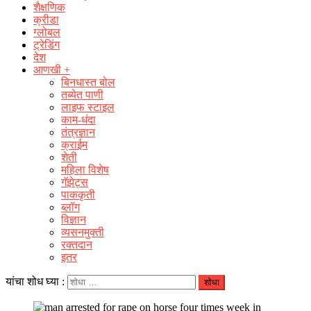
शैक्षणिक
क्रीडा
ग्लोबल
ट्रेडिंग
देश
आणखी +
बिनधास्त बोल
तब्येत पाणी
लाइफ स्टाइल
काम-धंदा
तंत्रज्ञान
क्राईम
शेती
महिला विशेष
गॅझेट्स
पाककृती
ब्लॉग
विज्ञान
व्यसनमुक्ती
रक्‍तदान
इतर
यांचा शोध घ्या :