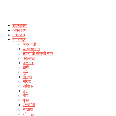
राजकारण
अर्थकारण
मनोरंजन
महाराष्ट्र
अमरावती
अहिल्यानगर
छत्रपती संभाजी नगर
कोल्हापूर
जळगाव
ठाणे
धुळे
नागपूर
नांदेड
नाशिक
पुणे
बीड
मुंबई
रत्नागिरी
सातारा
सोलापूर