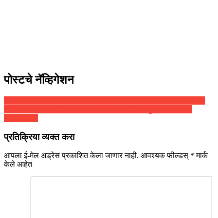
पोस्टचे नॅव्हिगेशन
अफगाणिस्तानच्या महिलेने अमेरिकन लष्कराच्या विमानात दिला बाळाला जन्म
ज्येष्ठ अभिनेते महेश मांजरेकर यांना कर्करोगाचे निदान, मुंबईत पार पडली
शस्त्रक्रिया
प्रतिक्रिया व्यक्त करा
आपला ई-मेल अड्रेस प्रकाशित केला जाणार नाही.
आवश्यक फील्डस्
*
मार्क
केले आहेत