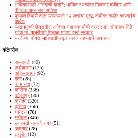
भाविकांसाठी आनंदाची बातमी; धार्मिक स्थळांवर मिळणार दर्जेदार आणि
पौष्टिक अन्न सेवा सुविधा
पुण्यात विषारी दारू प्यायल्याने १२ जणांचा मृत्यू, दोषींवर कठोर कारवाईचे
आदेश
व्यसनमुक्ती क्षेत्रातील अविरत समाजकार्याची दखल; डॉ. सोमनाथ गिते
यांचा मा. माधुरीताई मिसाळ यांच्या हस्ते सत्कार
भरतीच्या बोगस जाहिरातींपासून सावध राहण्याचे आवाहन
कॅटेगरीज
अमरावती
(40)
अर्थकारण
(125)
अहिल्यानगर
(92)
इतर
(28)
काम-धंदा
(72)
कोरोना
(336)
कोल्हापूर
(36)
क्राईम
(320)
क्रीडा
(366)
गॅझेट्स
(78)
ग्लोबल
(346)
छत्रपती संभाजी नगर
(51)
जळगाव
(28)
ट्रेडिंग
(12)