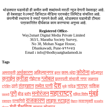
थोडक्यात घडामोडी ही कमीत कमी शब्दांमध्ये मराठी न्युज देणारी वेबसाइट आहे.
ही वेबसाइट वे२स्मार्ट डिजिटल मीडिया प्रायव्हेट लिमिटेड संचलित आहे.
कंपनीची स्थापना वे स्मार्ट ग्रुपने केली आहे, थोडक्यात घडामोडी टीमला
पत्रकारितेत दीर्घकाळ काम करण्याचा अनुभव आहे.
Registered Office-
Way2smart Digital Media Private Limited
363/1, Maratha Society Survey,
No 38, Mohan Nagar House,
Dhankawadi, Pune-४११०४३
Email
:
info@thodkyaatghadamodi.in
Tags
कोरोना
अर्थकारण
अहिल्यानगर
काम-धंदा
अमरावती
कोल्हापूर
इतर
क्राईम
क्रीडा
ग्लोबल
गॅझेट्स
छत्रपती संभाजी नगर
जळगाव
देश
नागपूर
तंत्रज्ञान
तब्येत पाणी
ठाणे
नाशिक
नांदेड
ट्रेडिंग
धुळे
महाराष्ट्र
मुंबई
पुणे
मनोरंजन
बीड
ब्लॉग
महिला विशेष
पाककृती
राजकारण
लाइफ स्टाइल
रत्नागिरी
व्यसनमुक्ती
रक्‍तदान
विज्ञान
शासकीय
शैक्षणिक
शेती
सोलापूर
सातारा