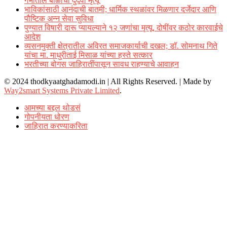
गर्भातील बाळाचा दुर्दैवी मृत्यू
भाविकांसाठी आनंदाची बातमी; धार्मिक स्थळांवर मिळणार दर्जेदार आणि
पौष्टिक अन्न सेवा सुविधा
पुण्यात विषारी दारू प्यायल्याने १२ जणांचा मृत्यू, दोषींवर कठोर कारवाईचे
आदेश
व्यसनमुक्ती क्षेत्रातील अविरत समाजकार्याची दखल; डॉ. सोमनाथ गिते
यांचा मा. माधुरीताई मिसाळ यांच्या हस्ते सत्कार
भरतीच्या बोगस जाहिरातींपासून सावध राहण्याचे आवाहन
© 2024 thodkyaatghadamodi.in | All Rights Reserved.
|
Made by
Way2smart Systems Private Limited
.
आमच्या बद्दल थोडसं
गोपनीयता धोरण
जाहिरात करण्याकरिता