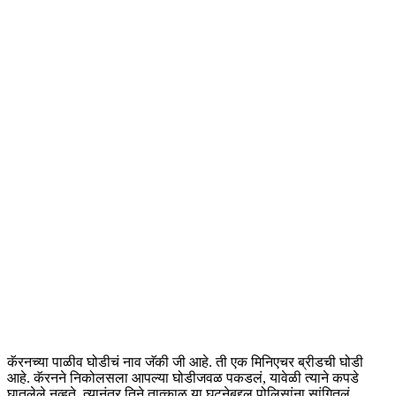
कॅरनच्या पाळीव घोडीचं नाव जॅकी जी आहे. ती एक मिनिएचर ब्रीडची घोडी
आहे. कॅरनने निकोलसला आपल्या घोडीजवळ पकडलं, यावेळी त्याने कपडे
घातलेले नव्हते. त्यानंतर तिने तात्काळ या घटनेबद्दल पोलिसांना सांगितलं.