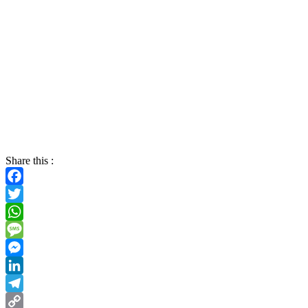
Share this :
Facebook
Twitter
WhatsApp
Message
Messenger
LinkedIn
Telegram