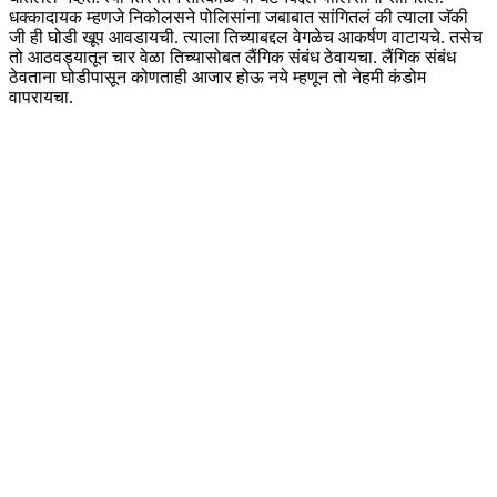
धक्कादायक म्हणजे निकोलसने पोलिसांना जबाबात सांगितलं की त्याला जॅकी
जी ही घोडी खूप आवडायची. त्याला तिच्याबद्दल वेगळेच आकर्षण वाटायचे. तसेच
तो आठवड्यातून चार वेळा तिच्यासोबत लैंगिक संबंध ठेवायचा. लैंगिक संबंध
ठेवताना घोडीपासून कोणताही आजार होऊ नये म्हणून तो नेहमी कंडोम
वापरायचा.