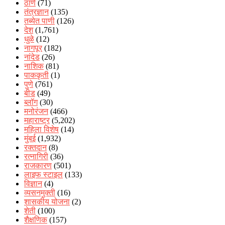
ठाणे
(71)
तंत्रज्ञान
(135)
तब्येत पाणी
(126)
देश
(1,761)
धुळे
(12)
नागपूर
(182)
नांदेड
(26)
नाशिक
(81)
पाककृती
(1)
पुणे
(761)
बीड
(49)
ब्लॉग
(30)
मनोरंजन
(466)
महाराष्ट्र
(5,202)
महिला विशेष
(14)
मुंबई
(1,932)
रक्‍तदान
(8)
रत्नागिरी
(36)
राजकारण
(501)
लाइफ स्टाइल
(133)
विज्ञान
(4)
व्यसनमुक्ती
(16)
शासकीय योजना
(2)
शेती
(100)
शैक्षणिक
(157)