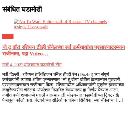
संबंधित घडामोडी
ग्लोबल
नो टू वॉर! रशियन टीव्ही चॅनेलच्या सर्व कर्मचार्‍यांचा प्रसारणादरम्यान
राजीनामा, पहा Video…
मार्च 4, 2022
थोडक्यात घडामोडी टीम
नवी दिल्ली : रशियन टेलिव्हिजन चॅनेल टीव्ही रेन (Dozhd) च्या संपूर्ण
कर्मचार्‍यांनी त्याच्या अंतिम प्रसारणात “नो टू वॉर” घोषित केल्यानंतर गुरुवारी
प्रसारणादरम्यान राजीनामा दिला. रशियामधील अधिकाऱ्यांनी युक्रेन हल्ल्याच्या
कव्हरेजवरील चॅनेलचे ऑपरेशन निलंबित केल्यानंतर हा निर्णय घेण्यात आला.
कमीत कमी शब्दांमध्ये मराठी बातम्यासाठी थोडक्यात घडामोडीच्या ट्विटर &
फेसबुक फॉलो करा. नेटवर्कच्या सीईओ नतालिया सिंदेयेवा, ज्या चॅनेलच्या […]