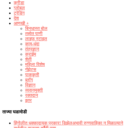
क्रीडा
ग्लोबल
ट्रेडिंग
देश
आणखी +
बिनधास्त बोल
तब्येत पाणी
लाइफ स्टाइल
काम-धंदा
तंत्रज्ञान
क्राईम
शेती
महिला विशेष
गॅझेट्स
पाककृती
ब्लॉग
विज्ञान
व्यसनमुक्ती
रक्‍तदान
इतर
ताज्या घडामोडी
हिंगोलीत धक्कादायक प्रकार! डिझेलअभावी रुग्णवाहिका न मिळाल्याने