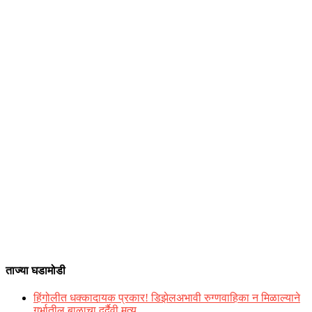
ताज्या घडामोडी
हिंगोलीत धक्कादायक प्रकार! डिझेलअभावी रुग्णवाहिका न मिळाल्याने
गर्भातील बाळाचा दुर्दैवी मृत्यू