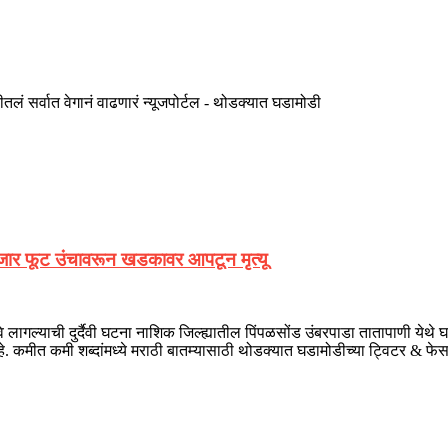
तलं सर्वात वेगानं वाढणारं न्यूजपोर्टल - थोडक्यात घडामोडी
ड हजार फूट उंचावरून खडकावर आपटून मृत्यू
े लागल्याची दुर्दैवी घटना नाशिक जिल्ह्यातील पिंपळसोंड उंबरपाडा तातापाणी येथ
ं आहे. कमीत कमी शब्दांमध्ये मराठी बातम्यासाठी थोडक्यात घडामोडीच्या ट्विटर 