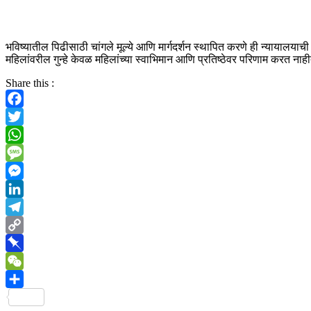
भविष्यातील पिढीसाठी चांगले मूल्ये आणि मार्गदर्शन स्थापित करणे ही न्यायालयाची जब
महिलांवरील गुन्हे केवळ महिलांच्या स्वाभिमान आणि प्रतिष्ठेवर परिणाम करत
Share this :
Facebook
Twitter
WhatsApp
Message
Messenger
LinkedIn
Telegram
Copy
Link
Pinboard
WeChat
Share