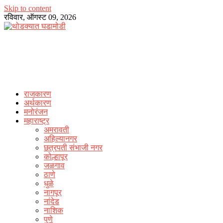
Skip to content
रविवार, ऑगस्ट 09, 2026
राजकारण
अर्थकारण
मनोरंजन
महाराष्ट्र
अमरावती
अहिल्यानगर
छत्रपती संभाजी नगर
कोल्हापूर
जळगाव
ठाणे
धुळे
नागपूर
नांदेड
नाशिक
पुणे