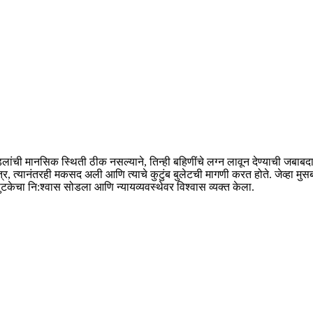
डिलांची मानसिक स्थिती ठीक नसल्याने, तिन्ही बहिणींचे लग्न लावून देण्याची जब
ात्र, त्यानंतरही मकसद अली आणि त्याचे कुटुंब बुलेटची मागणी करत होते. जेव्हा मुसबार 
रने सुटकेचा नि:श्वास सोडला आणि न्यायव्यवस्थेवर विश्वास व्यक्त केला.