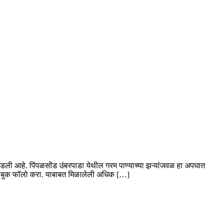
े घडली आहे. पिंपळसोंड उंबरपाडा येथील गरम पाण्याच्या झऱ्यांजवळ हा अपघात
& फेसबुक फॉलो करा. याबाबत मिळालेली अधिक […]