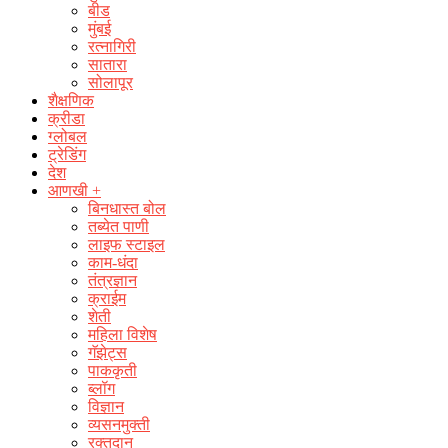
बीड
मुंबई
रत्नागिरी
सातारा
सोलापूर
शैक्षणिक
क्रीडा
ग्लोबल
ट्रेडिंग
देश
आणखी +
बिनधास्त बोल
तब्येत पाणी
लाइफ स्टाइल
काम-धंदा
तंत्रज्ञान
क्राईम
शेती
महिला विशेष
गॅझेट्स
पाककृती
ब्लॉग
विज्ञान
व्यसनमुक्ती
रक्‍तदान