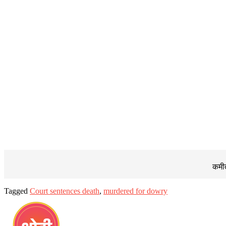
कमीत
Tagged
Court sentences death
,
murdered for dowry