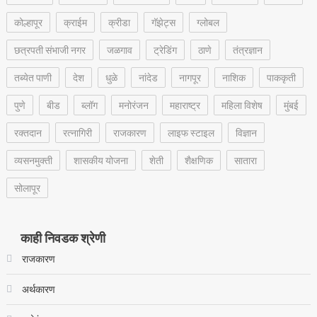
कोल्हापूर
क्राईम
क्रीडा
गॅझेट्स
ग्लोबल
छत्रपती संभाजी नगर
जळगाव
ट्रेडिंग
ठाणे
तंत्रज्ञान
तब्येत पाणी
देश
धुळे
नांदेड
नागपूर
नाशिक
पाककृती
पुणे
बीड
ब्लॉग
मनोरंजन
महाराष्ट्र
महिला विशेष
मुंबई
रक्‍तदान
रत्नागिरी
राजकारण
लाइफ स्टाइल
विज्ञान
व्यसनमुक्ती
शासकीय योजना
शेती
शैक्षणिक
सातारा
सोलापूर
काही निवडक श्रेणी
राजकारण
अर्थकारण