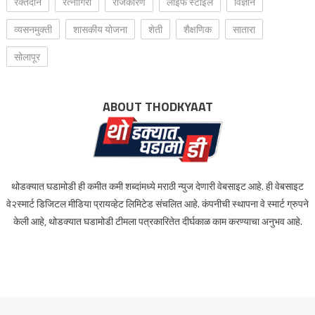
रक्‍तदान
रत्नागिरी
राजकारण
लाइफ स्टाइल
विज्ञान
व्यसनमुक्ती
शासकीय योजना
शेती
शैक्षणिक
सातारा
सोलापूर
ABOUT THODKYAAT
थोडक्यात घडामोडी ही कमीत कमी शब्दांमध्ये मराठी न्युज देणारी वेबसाइट आहे. ही वेबसाइट
वे२स्मार्ट डिजिटल मीडिया प्रायव्हेट लिमिटेड संचलित आहे. कंपनीची स्थापना वे स्मार्ट ग्रुपने
केली आहे, थोडक्यात घडामोडी टीमला पत्रकारितेत दीर्घकाळ काम करण्याचा अनुभव आहे.