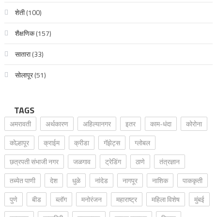
शेती
(100)
शैक्षणिक
(157)
सातारा
(33)
सोलापूर
(51)
TAGS
अमरावती
अर्थकारण
अहिल्यानगर
इतर
काम-धंदा
कोरोना
कोल्हापूर
क्राईम
क्रीडा
गॅझेट्स
ग्लोबल
छत्रपती संभाजी नगर
जळगाव
ट्रेडिंग
ठाणे
तंत्रज्ञान
तब्येत पाणी
देश
धुळे
नांदेड
नागपूर
नाशिक
पाककृती
पुणे
बीड
ब्लॉग
मनोरंजन
महाराष्ट्र
महिला विशेष
मुंबई