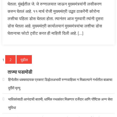
घेतला. मुंबईतील जे. जे रुग्णालयात जाऊन मुख्यमंत्र्यांनी लसीकरण
करुन घेतलं आहे. ११ मार्च रोजी मुख्यमंत्री उद्धव ठाकरेंनी कोरोना
लसीचा पहिला डोस घेतला होता. त्यानंतर आज गुरुवारी त्यांनी दुसरा
डोस घेतला आहे. मुख्यमंत्री कार्यालयानं मुख्यमंत्र्यांचा लशीचा डोस
घेतानाचा फोटो ट्वीट करत ही माहिती दिली आहे. […]
पोस्ट्स
1
2
पुढील
पृष्ठांकन
ताज्या घडामोडी
हिंगोलीत धक्कादायक प्रकार! डिझेलअभावी रुग्णवाहिका न मिळाल्याने गर्भातील बाळाचा
दुर्दैवी मृत्यू
भाविकांसाठी आनंदाची बातमी; धार्मिक स्थळांवर मिळणार दर्जेदार आणि पौष्टिक अन्न सेवा
सुविधा