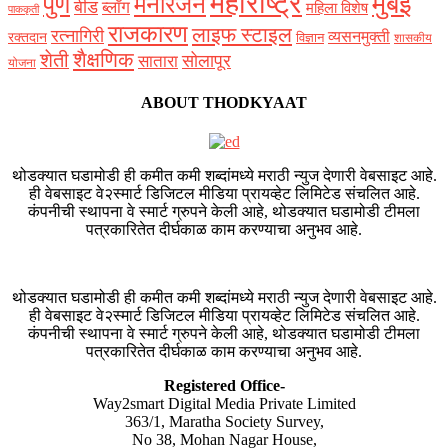
महाराष्ट्र
मुंबई
पुणे
मनोरंजन
बीड
ब्लॉग
महिला विशेष
पाककृती
राजकारण
लाइफ स्टाइल
रत्नागिरी
व्यसनमुक्ती
रक्‍तदान
विज्ञान
शासकीय
शैक्षणिक
शेती
सोलापूर
सातारा
योजना
ABOUT THODKYAAT
थोडक्यात घडामोडी ही कमीत कमी शब्दांमध्ये मराठी न्युज देणारी वेबसाइट आहे.
ही वेबसाइट वे२स्मार्ट डिजिटल मीडिया प्रायव्हेट लिमिटेड संचलित आहे.
कंपनीची स्थापना वे स्मार्ट ग्रुपने केली आहे, थोडक्यात घडामोडी टीमला
पत्रकारितेत दीर्घकाळ काम करण्याचा अनुभव आहे.
थोडक्यात घडामोडी ही कमीत कमी शब्दांमध्ये मराठी न्युज देणारी वेबसाइट आहे.
ही वेबसाइट वे२स्मार्ट डिजिटल मीडिया प्रायव्हेट लिमिटेड संचलित आहे.
कंपनीची स्थापना वे स्मार्ट ग्रुपने केली आहे, थोडक्यात घडामोडी टीमला
पत्रकारितेत दीर्घकाळ काम करण्याचा अनुभव आहे.
Registered Office-
Way2smart Digital Media Private Limited
363/1, Maratha Society Survey,
No 38, Mohan Nagar House,