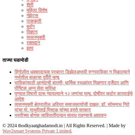
शेती
महिला विशेष
गॅझेट्स
पाककृती
ब्लॉग
विज्ञान
व्यसनमुक्ती
रक्‍तदान
इतर
ताज्या घडामोडी
हिंगोलीत धक्कादायक प्रकार! डिझेलअभावी रुग्णवाहिका न मिळाल्याने
गर्भातील बाळाचा दुर्दैवी मृत्यू
भाविकांसाठी आनंदाची बातमी; धार्मिक स्थळांवर मिळणार दर्जेदार आणि
पौष्टिक अन्न सेवा सुविधा
पुण्यात विषारी दारू प्यायल्याने १२ जणांचा मृत्यू, दोषींवर कठोर कारवाईचे
आदेश
व्यसनमुक्ती क्षेत्रातील अविरत समाजकार्याची दखल; डॉ. सोमनाथ गिते
यांचा मा. माधुरीताई मिसाळ यांच्या हस्ते सत्कार
भरतीच्या बोगस जाहिरातींपासून सावध राहण्याचे आवाहन
© 2024 thodkyaatghadamodi.in | All Rights Reserved.
|
Made by
Way2smart Systems Private Limited
.