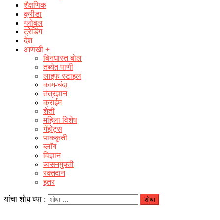
शैक्षणिक
क्रीडा
ग्लोबल
ट्रेडिंग
देश
आणखी +
बिनधास्त बोल
तब्येत पाणी
लाइफ स्टाइल
काम-धंदा
तंत्रज्ञान
क्राईम
शेती
महिला विशेष
गॅझेट्स
पाककृती
ब्लॉग
विज्ञान
व्यसनमुक्ती
रक्‍तदान
इतर
यांचा शोध घ्या :