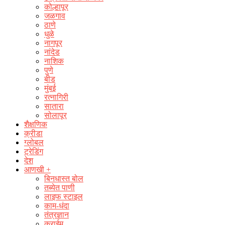
कोल्हापूर
जळगाव
ठाणे
धुळे
नागपूर
नांदेड
नाशिक
पुणे
बीड
मुंबई
रत्नागिरी
सातारा
सोलापूर
शैक्षणिक
क्रीडा
ग्लोबल
ट्रेडिंग
देश
आणखी +
बिनधास्त बोल
तब्येत पाणी
लाइफ स्टाइल
काम-धंदा
तंत्रज्ञान
क्राईम