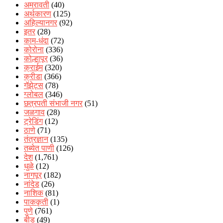
अमरावती
(40)
अर्थकारण
(125)
अहिल्यानगर
(92)
इतर
(28)
काम-धंदा
(72)
कोरोना
(336)
कोल्हापूर
(36)
क्राईम
(320)
क्रीडा
(366)
गॅझेट्स
(78)
ग्लोबल
(346)
छत्रपती संभाजी नगर
(51)
जळगाव
(28)
ट्रेडिंग
(12)
ठाणे
(71)
तंत्रज्ञान
(135)
तब्येत पाणी
(126)
देश
(1,761)
धुळे
(12)
नागपूर
(182)
नांदेड
(26)
नाशिक
(81)
पाककृती
(1)
पुणे
(761)
बीड
(49)