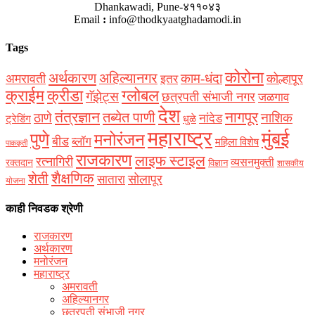
Dhankawadi, Pune-४११०४३
Email
:
info@thodkyaatghadamodi.in
Tags
कोरोना
अर्थकारण
अहिल्यानगर
काम-धंदा
अमरावती
कोल्हापूर
इतर
क्राईम
क्रीडा
ग्लोबल
गॅझेट्स
छत्रपती संभाजी नगर
जळगाव
देश
नागपूर
तंत्रज्ञान
तब्येत पाणी
ठाणे
नाशिक
नांदेड
ट्रेडिंग
धुळे
महाराष्ट्र
मुंबई
पुणे
मनोरंजन
बीड
ब्लॉग
महिला विशेष
पाककृती
राजकारण
लाइफ स्टाइल
रत्नागिरी
व्यसनमुक्ती
रक्‍तदान
विज्ञान
शासकीय
शैक्षणिक
शेती
सोलापूर
सातारा
योजना
काही निवडक श्रेणी
राजकारण
अर्थकारण
मनोरंजन
महाराष्ट्र
अमरावती
अहिल्यानगर
छत्रपती संभाजी नगर