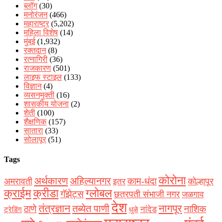
ब्लॉग
(30)
मनोरंजन
(466)
महाराष्ट्र
(5,202)
महिला विशेष
(14)
मुंबई
(1,932)
रक्‍तदान
(8)
रत्नागिरी
(36)
राजकारण
(501)
लाइफ स्टाइल
(133)
विज्ञान
(4)
व्यसनमुक्ती
(16)
शासकीय योजना
(2)
शेती
(100)
शैक्षणिक
(157)
सातारा
(33)
सोलापूर
(51)
Tags
कोरोना
अर्थकारण
अहिल्यानगर
काम-धंदा
अमरावती
कोल्हापूर
इतर
क्राईम
क्रीडा
ग्लोबल
गॅझेट्स
छत्रपती संभाजी नगर
जळगाव
देश
नागपूर
तंत्रज्ञान
तब्येत पाणी
ठाणे
नाशिक
नांदेड
ट्रेडिंग
धुळे