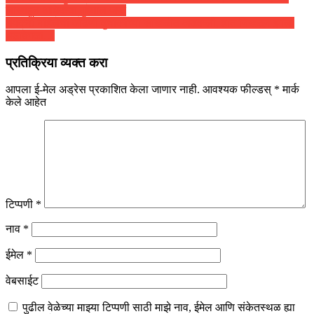
लाखांहून अधिकचा मुद्देमाल जप्त
भयंकर! महिलेची ओढणी दुचाकीच्या साखळीत अडकली, हात निखळून झाला
धडावेगळा…
प्रतिक्रिया व्यक्त करा
आपला ई-मेल अड्रेस प्रकाशित केला जाणार नाही.
आवश्यक फील्डस्
*
मार्क
केले आहेत
टिप्पणी
*
नाव
*
ईमेल
*
वेबसाईट
पुढील वेळेच्या माझ्या टिप्पणी साठी माझे नाव, ईमेल आणि संकेतस्थळ ह्या