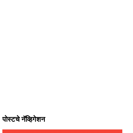
पोस्टचे नॅव्हिगेशन
राज्य उत्पादन शुल्क विभागाच्या धाडीत परराज्यातील दारू, ४ वाहनांसह ४०