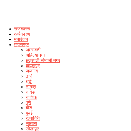
राजकारण
अर्थकारण
मनोरंजन
महाराष्ट्र
अमरावती
अहिल्यानगर
छत्रपती संभाजी नगर
कोल्हापूर
जळगाव
ठाणे
धुळे
नागपूर
नांदेड
नाशिक
पुणे
बीड
मुंबई
रत्नागिरी
सातारा
सोलापूर