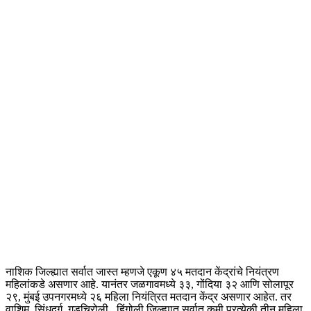
नाशिक जिल्ह्यात सर्वात जास्त म्हणजे एकूण ४५ मतदान केंद्रांचे नियंत्रण
महिलांकडे असणार आहे. यानंतर जळगावमध्ये ३३, गोंदिया ३२ आणि सोलापूर
२९, मुंबई उपनगरमध्ये २६ महिला नियंत्रित मतदान केंद्र असणार आहेत. तर
वाशिम, सिंधुदुर्ग, गडचिरोली , हिंगोली जिल्ह्यात सर्वात कमी प्रत्येकी तीन महिला