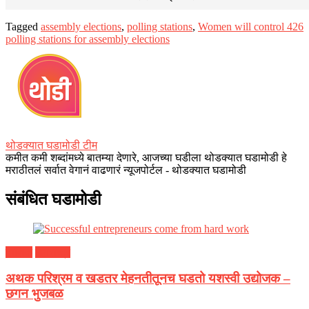
Tagged
assembly elections
,
polling stations
,
Women will control 426
polling stations for assembly elections
थोडक्यात घडामोडी टीम
कमीत कमी शब्दांमध्ये बातम्या देणारे, आजच्या घडीला थोडक्यात घडामोडी हे
मराठीतलं सर्वात वेगानं वाढणारं न्यूजपोर्टल - थोडक्यात घडामोडी
संबंधित घडामोडी
नाशिक
महाराष्ट्र
अथक परिश्रम व खडतर मेहनतीतूनच घडतो यशस्वी उद्योजक –
छगन भुजबळ