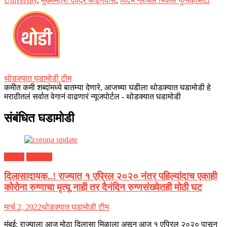
University
,
मुख्यमंत्री देवेंद्र फडणवीस
,
विदर्भ ग्लोबल स्किल युनिव्हर्सिटी
थोडक्यात घडामोडी टीम
कमीत कमी शब्दांमध्ये बातम्या देणारे, आजच्या घडीला थोडक्यात घडामोडी हे
मराठीतलं सर्वात वेगानं वाढणारं न्यूजपोर्टल - थोडक्यात घडामोडी
संबंधित घडामोडी
कोरोना
महाराष्ट्र
दिलासादायक..! राज्यात १ एप्रिल २०२० नंतर पहिल्यांदाच एकाही
कोरोना रुग्णाचा मृत्यू नाही तर दैनंदिन रुग्णसंख्येतही मोठी घट
मार्च 2, 2022
थोडक्यात घडामोडी टीम
मुंबई: राज्याला आज मोठा दिलासा मिळाला असून आज १ एप्रिल २०२० पासून