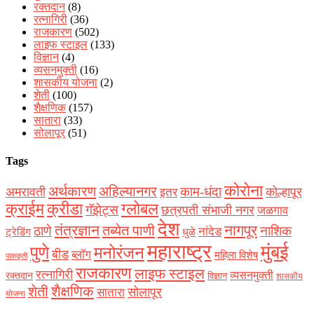
रक्‍तदान
(8)
रत्नागिरी
(36)
राजकारण
(502)
लाइफ स्टाइल
(133)
विज्ञान
(4)
व्यसनमुक्ती
(16)
शासकीय योजना
(2)
शेती
(100)
शैक्षणिक
(157)
सातारा
(33)
सोलापूर
(51)
Tags
कोरोना
अर्थकारण
अहिल्यानगर
काम-धंदा
अमरावती
कोल्हापूर
इतर
क्राईम
क्रीडा
ग्लोबल
गॅझेट्स
छत्रपती संभाजी नगर
जळगाव
देश
नागपूर
तंत्रज्ञान
तब्येत पाणी
ठाणे
नाशिक
नांदेड
ट्रेडिंग
धुळे
महाराष्ट्र
मुंबई
पुणे
मनोरंजन
बीड
ब्लॉग
महिला विशेष
पाककृती
राजकारण
लाइफ स्टाइल
रत्नागिरी
व्यसनमुक्ती
रक्‍तदान
विज्ञान
शासकीय
शैक्षणिक
शेती
सोलापूर
सातारा
योजना