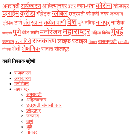
कोरोना
अर्थकारण
अहिल्यानगर
काम-धंदा
अमरावती
कोल्हापूर
इतर
क्राईम
क्रीडा
ग्लोबल
गॅझेट्स
छत्रपती संभाजी नगर
जळगाव
देश
नागपूर
तंत्रज्ञान
तब्येत पाणी
ठाणे
नाशिक
नांदेड
ट्रेडिंग
धुळे
महाराष्ट्र
मुंबई
पुणे
मनोरंजन
बीड
ब्लॉग
महिला विशेष
पाककृती
राजकारण
लाइफ स्टाइल
रत्नागिरी
व्यसनमुक्ती
रक्‍तदान
विज्ञान
शासकीय
शैक्षणिक
शेती
सोलापूर
सातारा
योजना
काही निवडक श्रेणी
राजकारण
अर्थकारण
मनोरंजन
महाराष्ट्र
अमरावती
अहिल्यानगर
छत्रपती संभाजी नगर
कोल्हापूर
जळगाव
ठाणे
धुळे
नागपूर