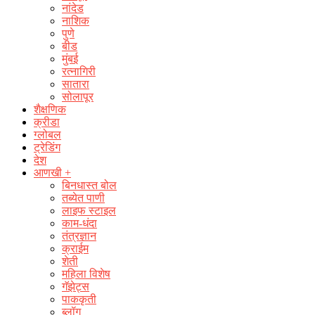
नांदेड
नाशिक
पुणे
बीड
मुंबई
रत्नागिरी
सातारा
सोलापूर
शैक्षणिक
क्रीडा
ग्लोबल
ट्रेडिंग
देश
आणखी +
बिनधास्त बोल
तब्येत पाणी
लाइफ स्टाइल
काम-धंदा
तंत्रज्ञान
क्राईम
शेती
महिला विशेष
गॅझेट्स
पाककृती
ब्लॉग