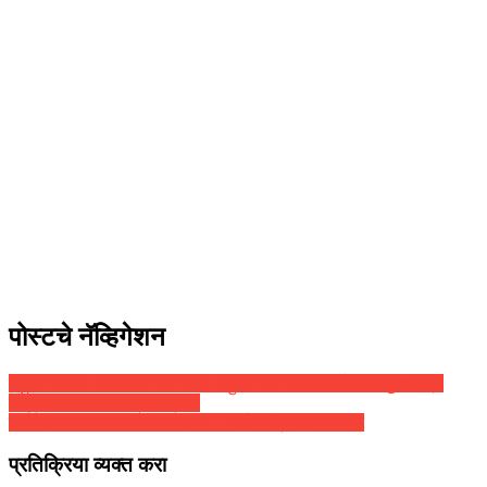
पोस्टचे नॅव्हिगेशन
राहुल गांधींना आत्मचिंतनाची गरज, राहुल गांधी यांच्या आरोपांवर मुख्यमंत्री
देवेंद्र फडणवीसांची प्रतिक्रिया
कर्मचारी हाच एमआयडीसीचा कणा – उद्योगमंत्री उदय सामंत
प्रतिक्रिया व्यक्त करा