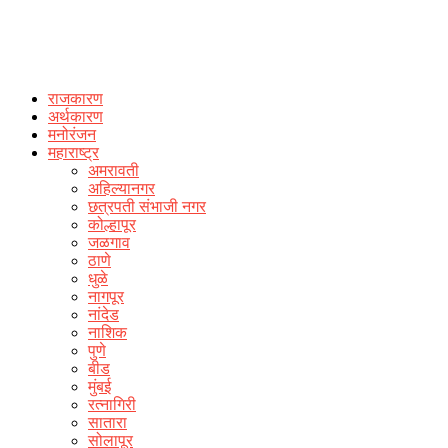
राजकारण
अर्थकारण
मनोरंजन
महाराष्ट्र
अमरावती
अहिल्यानगर
छत्रपती संभाजी नगर
कोल्हापूर
जळगाव
ठाणे
धुळे
नागपूर
नांदेड
नाशिक
पुणे
बीड
मुंबई
रत्नागिरी
सातारा
सोलापूर