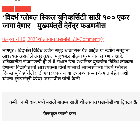
नागपूर
महाराष्ट्र
‘विदर्भ ग्लोबल स्किल युनिव्हर्सिटी’साठी १०० एकर
जागा देणार – मुख्यमंत्री देवेंद्र फडणवीस
फेब्रुवारी 10, 2025
थोडक्यात घडामोडी टीम
Comment(0)
नागपूर :
विदर्भात विविध उद्योग समूह आकारास येत आहेत या उद्योग समूहांना
आवश्यक असलेले तंत्र कुशल मनुष्यबळ मोठ्या प्रमाणात लागणार आहे.
भविष्यातील रोजगाराची ही संधी लक्षात घेता स्थानिक युवकांना विविध कौशल्य
देणाऱ्या विद्यापीठाची आवश्यकता होती यासाठी साकारणाऱ्या विदर्भ ग्लोबल
स्किल युनिव्हर्सिटीसाठी शंभर एकर जागा उपलब्ध करून देण्यात येईल अशी
घोषणा मुख्यमंत्री देवेंद्र फडणवीस यांनी केली.
कमीत कमी शब्दांमध्ये मराठी बातम्यासाठी थोडक्यात घडामोडीच्या
ट्विटर &
फेसबुक
फॉलो करा.