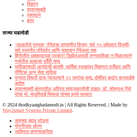
विज्ञान
व्यसनमुक्ती
रक्‍तदान
इतर
ताज्या घडामोडी
‘उघडलेले पुस्तक’ पॅनेलचा दणदणीत विजय; सर्व १५ उमेदवार विजयी;
सर्व प्रवर्गांत परिवर्तन आणि सुशासन पॅनेलला यश
हिंगोलीत धक्कादायक प्रकार! डिझेलअभावी रुग्णवाहिका न मिळाल्याने
गर्भातील बाळाचा दुर्दैवी मृत्यू
भाविकांसाठी आनंदाची बातमी; धार्मिक स्थळांवर मिळणार दर्जेदार आणि
पौष्टिक अन्न सेवा सुविधा
पुण्यात विषारी दारू प्यायल्याने १२ जणांचा मृत्यू, दोषींवर कठोर कारवाईचे
आदेश
व्यसनमुक्ती क्षेत्रातील अविरत समाजकार्याची दखल; डॉ. सोमनाथ गिते
यांचा मा. माधुरीताई मिसाळ यांच्या हस्ते सत्कार
© 2024 thodkyaatghadamodi.in | All Rights Reserved.
|
Made by
Way2smart Systems Private Limited
.
आमच्या बद्दल थोडसं
गोपनीयता धोरण
जाहिरात करण्याकरिता