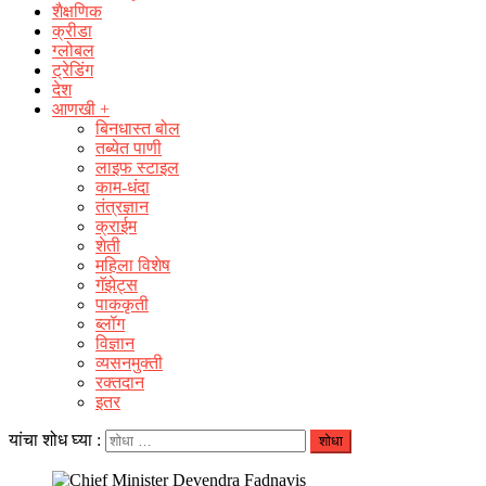
शैक्षणिक
क्रीडा
ग्लोबल
ट्रेडिंग
देश
आणखी +
बिनधास्त बोल
तब्येत पाणी
लाइफ स्टाइल
काम-धंदा
तंत्रज्ञान
क्राईम
शेती
महिला विशेष
गॅझेट्स
पाककृती
ब्लॉग
विज्ञान
व्यसनमुक्ती
रक्‍तदान
इतर
यांचा शोध घ्या :