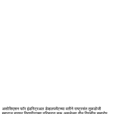
असोसिएशन फॉर इंडस्ट्रिअल डेव्हलपमेंटच्या वतीने राष्ट्रसंत तुकडोजी
महाराज नागपूर विद्यापीठाच्या परिसरात सुरू असलेल्या तीन दिवसीय समारोप