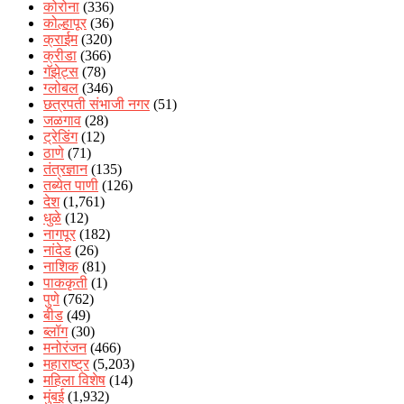
कोरोना
(336)
कोल्हापूर
(36)
क्राईम
(320)
क्रीडा
(366)
गॅझेट्स
(78)
ग्लोबल
(346)
छत्रपती संभाजी नगर
(51)
जळगाव
(28)
ट्रेडिंग
(12)
ठाणे
(71)
तंत्रज्ञान
(135)
तब्येत पाणी
(126)
देश
(1,761)
धुळे
(12)
नागपूर
(182)
नांदेड
(26)
नाशिक
(81)
पाककृती
(1)
पुणे
(762)
बीड
(49)
ब्लॉग
(30)
मनोरंजन
(466)
महाराष्ट्र
(5,203)
महिला विशेष
(14)
मुंबई
(1,932)