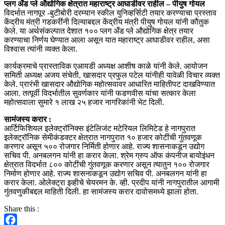
प्लग अँड प्ले औद्योगिक क्षेत्रात महाराष्ट्र आघाडीवर राहील – पीयुष गोयल
विदर्भात नागपूर -बुटीबोरी दरम्यान स्कील युनिव्हर्सिटी तयार करण्याचा प्रस्ताव
केंद्रीय मंत्री गडकरींनी दिल्याबद्दल केंद्रीय मंत्री पीयुष गोयल यांनी कौतुक
केले. या अर्थसंकल्पात देशात १०० प्लग अँड प्ले औद्योगिक क्षेत्र तयार
करण्याचा निर्णय घेण्यात आला असून यात महाराष्ट्र आघाडीवर राहील, असा
विश्वास त्यांनी व्यक्त केला.
कार्यक्रमाचे प्रास्ताविक एआयडी अध्यक्ष आशीष काळे यांनी केले. आयोजन
समिती अध्यक्ष अजय संचेती, खासदार प्रफुल पटेल यांनीही यावेळी विचार व्यक्त
केले. प्रारंभी खासदार औद्योगिक महोत्सवावर आधारित माहितीपट दाखविण्यात
आला. तत्पूर्वी विदर्भातील सुवर्णकार यांनी फडणवीस यांचा सत्कार केला
महोत्सवाला सुमारे १ लाख २५ हजार नागरिकांनी भेट दिली.
सामंजस्य करार :
आर्टिफिशियल इलेक्ट्रॉनिक्स इंटेलिजंट मटेरियल लिमिटेड हे नागपुरात
इलेक्ट्रॉनिक सेमीकंडक्टर क्षेत्रात नागपुरात १० हजार कोटींची गुंतवणूक
करणार असून ५०० रोजगार निर्मिती होणार आहे. राज्य शासनाकडून उद्योग
सचिव पी. अनबलगन यांनी हा करार केला. श्रेम ग्रुप ऑफ कंपनीज बायोइंधन
क्षेत्रात विदर्भात ८०० कोटींची गुंतवणूक करणार असून त्यातुन १०० रोजगार
निर्माण होणार आहे. राज्य शासनाकडून उद्योग सचिव पी. अनबलगन यांनी हा
करार केला. ओलेक्ट्रा इव्हीचे चेयरमन के. व्ही. प्रदीप यांनी नागपुरातील आगामी
गुंतवणुकीबद्दल माहिती दिली. हा सामंजस्य करार दावोसमध्ये झाला होता.
Share this :