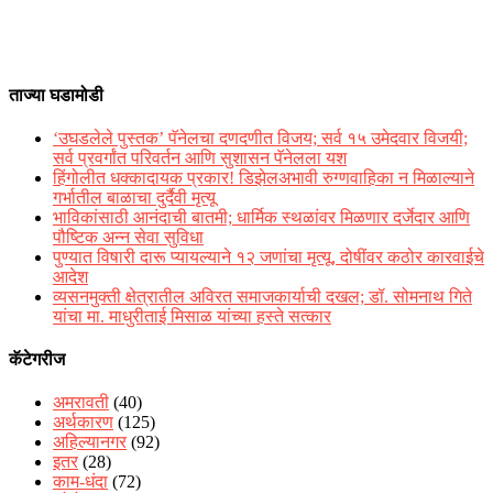
ताज्या घडामोडी
‘उघडलेले पुस्तक’ पॅनेलचा दणदणीत विजय; सर्व १५ उमेदवार विजयी;
सर्व प्रवर्गांत परिवर्तन आणि सुशासन पॅनेलला यश
हिंगोलीत धक्कादायक प्रकार! डिझेलअभावी रुग्णवाहिका न मिळाल्याने
गर्भातील बाळाचा दुर्दैवी मृत्यू
भाविकांसाठी आनंदाची बातमी; धार्मिक स्थळांवर मिळणार दर्जेदार आणि
पौष्टिक अन्न सेवा सुविधा
पुण्यात विषारी दारू प्यायल्याने १२ जणांचा मृत्यू, दोषींवर कठोर कारवाईचे
आदेश
व्यसनमुक्ती क्षेत्रातील अविरत समाजकार्याची दखल; डॉ. सोमनाथ गिते
यांचा मा. माधुरीताई मिसाळ यांच्या हस्ते सत्कार
कॅटेगरीज
अमरावती
(40)
अर्थकारण
(125)
अहिल्यानगर
(92)
इतर
(28)
काम-धंदा
(72)