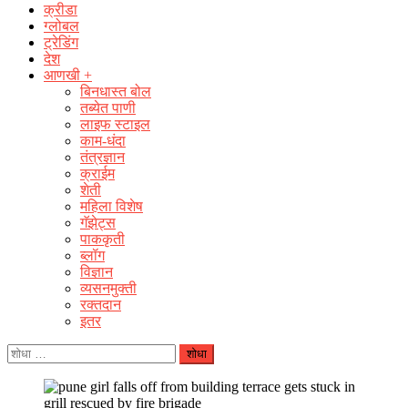
क्रीडा
ग्लोबल
ट्रेडिंग
देश
आणखी +
बिनधास्त बोल
तब्येत पाणी
लाइफ स्टाइल
काम-धंदा
तंत्रज्ञान
क्राईम
शेती
महिला विशेष
गॅझेट्स
पाककृती
ब्लॉग
विज्ञान
व्यसनमुक्ती
रक्‍तदान
इतर
यांचा
शोध
घ्या
: