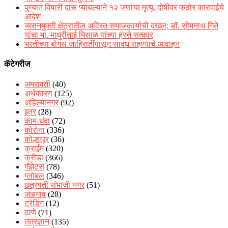
पुण्यात विषारी दारू प्यायल्याने १२ जणांचा मृत्यू, दोषींवर कठोर कारवाईचे
आदेश
व्यसनमुक्ती क्षेत्रातील अविरत समाजकार्याची दखल; डॉ. सोमनाथ गिते
यांचा मा. माधुरीताई मिसाळ यांच्या हस्ते सत्कार
भरतीच्या बोगस जाहिरातींपासून सावध राहण्याचे आवाहन
कॅटेगरीज
अमरावती
(40)
अर्थकारण
(125)
अहिल्यानगर
(92)
इतर
(28)
काम-धंदा
(72)
कोरोना
(336)
कोल्हापूर
(36)
क्राईम
(320)
क्रीडा
(366)
गॅझेट्स
(78)
ग्लोबल
(346)
छत्रपती संभाजी नगर
(51)
जळगाव
(28)
ट्रेडिंग
(12)
ठाणे
(71)
तंत्रज्ञान
(135)