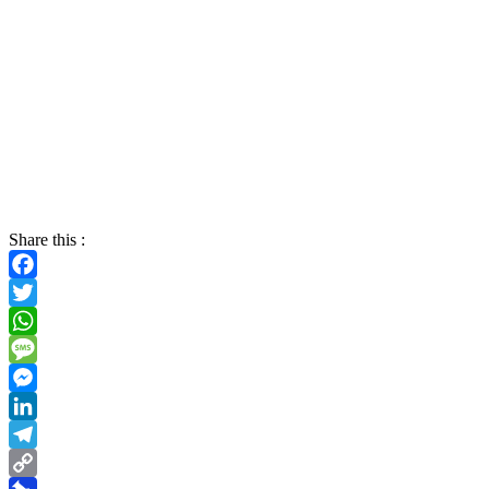
Share this :
Facebook
Twitter
WhatsApp
Message
Messenger
LinkedIn
Telegram