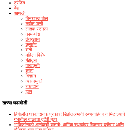
ट्रेडिंग
देश
आणखी +
बिनधास्त बोल
तब्येत पाणी
लाइफ स्टाइल
काम-धंदा
तंत्रज्ञान
क्राईम
शेती
महिला विशेष
गॅझेट्स
पाककृती
ब्लॉग
विज्ञान
व्यसनमुक्ती
रक्‍तदान
इतर
ताज्या घडामोडी
हिंगोलीत धक्कादायक प्रकार! डिझेलअभावी रुग्णवाहिका न मिळाल्याने
गर्भातील बाळाचा दुर्दैवी मृत्यू
भाविकांसाठी आनंदाची बातमी; धार्मिक स्थळांवर मिळणार दर्जेदार आणि
पौष्टिक अन्न सेवा सुविधा