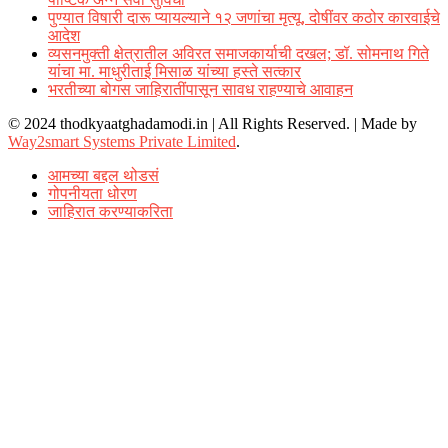
पुण्यात विषारी दारू प्यायल्याने १२ जणांचा मृत्यू, दोषींवर कठोर कारवाईचे
आदेश
व्यसनमुक्ती क्षेत्रातील अविरत समाजकार्याची दखल; डॉ. सोमनाथ गिते
यांचा मा. माधुरीताई मिसाळ यांच्या हस्ते सत्कार
भरतीच्या बोगस जाहिरातींपासून सावध राहण्याचे आवाहन
© 2024 thodkyaatghadamodi.in | All Rights Reserved.
|
Made by
Way2smart Systems Private Limited
.
आमच्या बद्दल थोडसं
गोपनीयता धोरण
जाहिरात करण्याकरिता