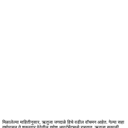
मिळालेल्या माहितीनुसार, ऋतुजा जगदाळे हिचे वडील वॉचमन आहेत. गेल्या सहा
वर्षापासून ते शुक्रवार पेठेतील गणेश अपार्टमेंटमध्ये राहतात. ऋतुजा सकाळी