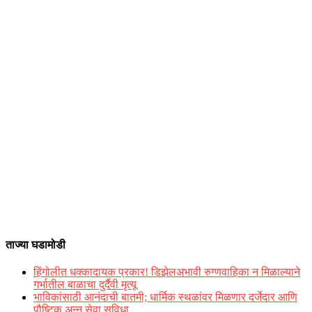
ताज्या घडामोडी
हिंगोलीत धक्कादायक प्रकार! डिझेलअभावी रुग्णवाहिका न मिळाल्याने
गर्भातील बाळाचा दुर्दैवी मृत्यू
भाविकांसाठी आनंदाची बातमी; धार्मिक स्थळांवर मिळणार दर्जेदार आणि
पौष्टिक अन्न सेवा सुविधा