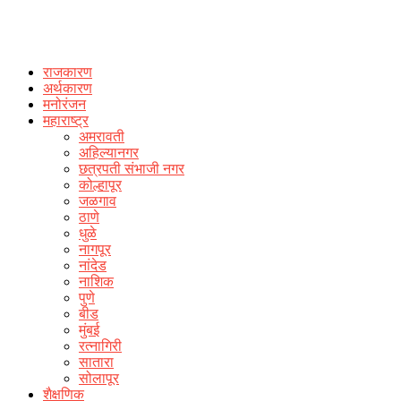
राजकारण
अर्थकारण
मनोरंजन
महाराष्ट्र
अमरावती
अहिल्यानगर
छत्रपती संभाजी नगर
कोल्हापूर
जळगाव
ठाणे
धुळे
नागपूर
नांदेड
नाशिक
पुणे
बीड
मुंबई
रत्नागिरी
सातारा
सोलापूर
शैक्षणिक