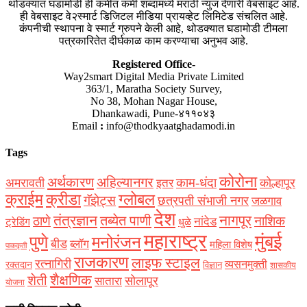
थोडक्यात घडामोडी ही कमीत कमी शब्दांमध्ये मराठी न्युज देणारी वेबसाइट आहे.
ही वेबसाइट वे२स्मार्ट डिजिटल मीडिया प्रायव्हेट लिमिटेड संचलित आहे.
कंपनीची स्थापना वे स्मार्ट ग्रुपने केली आहे, थोडक्यात घडामोडी टीमला
पत्रकारितेत दीर्घकाळ काम करण्याचा अनुभव आहे.
Registered Office-
Way2smart Digital Media Private Limited
363/1, Maratha Society Survey,
No 38, Mohan Nagar House,
Dhankawadi, Pune-४११०४३
Email
:
info@thodkyaatghadamodi.in
Tags
कोरोना
अर्थकारण
अहिल्यानगर
काम-धंदा
अमरावती
कोल्हापूर
इतर
क्राईम
क्रीडा
ग्लोबल
गॅझेट्स
छत्रपती संभाजी नगर
जळगाव
देश
नागपूर
तंत्रज्ञान
तब्येत पाणी
ठाणे
नाशिक
नांदेड
ट्रेडिंग
धुळे
महाराष्ट्र
मुंबई
पुणे
मनोरंजन
बीड
ब्लॉग
महिला विशेष
पाककृती
राजकारण
लाइफ स्टाइल
रत्नागिरी
व्यसनमुक्ती
रक्‍तदान
विज्ञान
शासकीय
शैक्षणिक
शेती
सोलापूर
सातारा
योजना