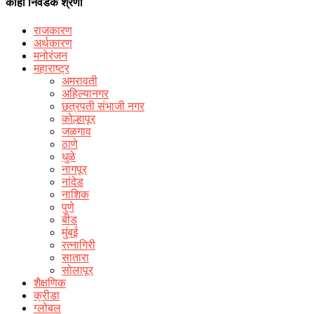
काही निवडक श्रेणी
राजकारण
अर्थकारण
मनोरंजन
महाराष्ट्र
अमरावती
अहिल्यानगर
छत्रपती संभाजी नगर
कोल्हापूर
जळगाव
ठाणे
धुळे
नागपूर
नांदेड
नाशिक
पुणे
बीड
मुंबई
रत्नागिरी
सातारा
सोलापूर
शैक्षणिक
क्रीडा
ग्लोबल