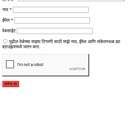
नाव
*
ईमेल
*
वेबसाईट
पुढील वेळेच्या माझ्या टिप्पणी साठी माझे नाव, ईमेल आणि संकेतस्थळ ह्या
ब्राउझरमध्ये जतन करा.