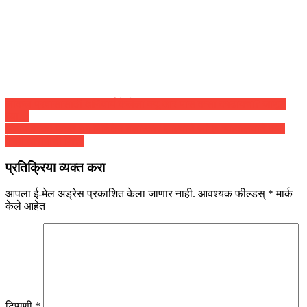
पोस्टचे
लोकल प्रवासासाठी अनिवार्य केलेला क्यू-आर पास कसा काढायचा? जाणून
घ्या…
नॅव्हिगेशन
संतापजनक! फक्त ११ मिनिटेच बलात्कार झाल्याचे सांगून न्यायालयाने कमी
केली आरोपीची शिक्षा
प्रतिक्रिया व्यक्त करा
आपला ई-मेल अड्रेस प्रकाशित केला जाणार नाही.
आवश्यक फील्डस्
*
मार्क
केले आहेत
टिप्पणी
*