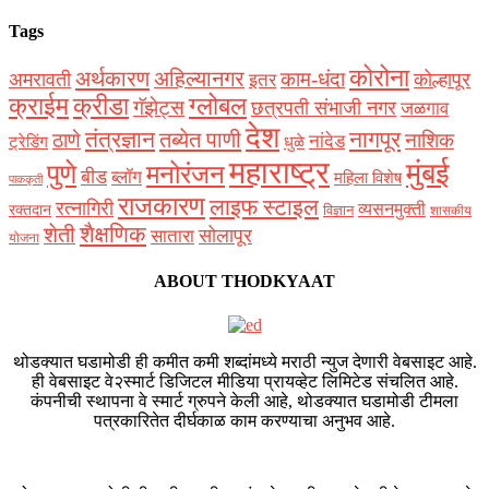
Tags
कोरोना
अर्थकारण
अहिल्यानगर
काम-धंदा
अमरावती
कोल्हापूर
इतर
क्राईम
क्रीडा
ग्लोबल
गॅझेट्स
छत्रपती संभाजी नगर
जळगाव
देश
नागपूर
तंत्रज्ञान
तब्येत पाणी
ठाणे
नाशिक
नांदेड
ट्रेडिंग
धुळे
महाराष्ट्र
मुंबई
पुणे
मनोरंजन
बीड
ब्लॉग
महिला विशेष
पाककृती
राजकारण
लाइफ स्टाइल
रत्नागिरी
व्यसनमुक्ती
रक्‍तदान
विज्ञान
शासकीय
शैक्षणिक
शेती
सोलापूर
सातारा
योजना
ABOUT THODKYAAT
थोडक्यात घडामोडी ही कमीत कमी शब्दांमध्ये मराठी न्युज देणारी वेबसाइट आहे.
ही वेबसाइट वे२स्मार्ट डिजिटल मीडिया प्रायव्हेट लिमिटेड संचलित आहे.
कंपनीची स्थापना वे स्मार्ट ग्रुपने केली आहे, थोडक्यात घडामोडी टीमला
पत्रकारितेत दीर्घकाळ काम करण्याचा अनुभव आहे.