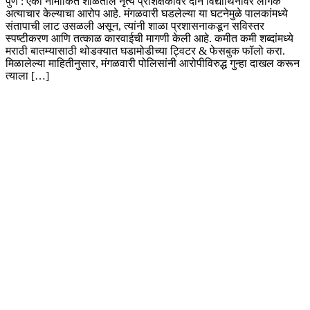
पुणे : एका नामांकित शाळेतील नृत्य प्रशिक्षकावर दोन विद्यार्थिनींवर लैंगिक
अत्याचार केल्याचा आरोप आहे. मंगळवारी घडलेल्या या घटनेमुळे पालकांमध्ये
संतापाची लाट उसळली असून, त्यांनी शाळा प्रशासनाकडून सविस्तर
स्पष्टीकरण आणि तत्काळ कारवाईची मागणी केली आहे. कमीत कमी शब्दांमध्ये
मराठी बातम्यासाठी थोडक्यात घडामोडीच्या ट्विटर & फेसबुक फॉलो करा.
मिळालेल्या माहितीनुसार, मंगळवारी पोलिसांनी आरोपीविरुद्ध गुन्हा दाखल करून
त्याला […]