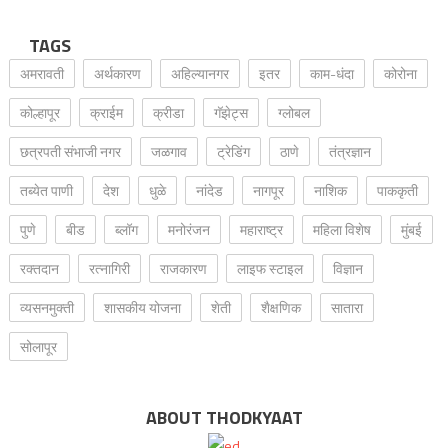
TAGS
अमरावती
अर्थकारण
अहिल्यानगर
इतर
काम-धंदा
कोरोना
कोल्हापूर
क्राईम
क्रीडा
गॅझेट्स
ग्लोबल
छत्रपती संभाजी नगर
जळगाव
ट्रेडिंग
ठाणे
तंत्रज्ञान
तब्येत पाणी
देश
धुळे
नांदेड
नागपूर
नाशिक
पाककृती
पुणे
बीड
ब्लॉग
मनोरंजन
महाराष्ट्र
महिला विशेष
मुंबई
रक्‍तदान
रत्नागिरी
राजकारण
लाइफ स्टाइल
विज्ञान
व्यसनमुक्ती
शासकीय योजना
शेती
शैक्षणिक
सातारा
सोलापूर
ABOUT THODKYAAT