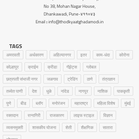
No 38, Mohan Nagar House,
Dhankawadi, Pune-४११०४३
Email
:
info@thodkyaatghadamodi.in
TAGS
अमरावती
अर्थकारण
अहिल्यानगर
इतर
काम-धंदा
कोरोना
कोल्हापूर
क्राईम
क्रीडा
गॅझेट्स
ग्लोबल
छत्रपती संभाजी नगर
जळगाव
ट्रेडिंग
ठाणे
तंत्रज्ञान
तब्येत पाणी
देश
धुळे
नांदेड
नागपूर
नाशिक
पाककृती
पुणे
बीड
ब्लॉग
मनोरंजन
महाराष्ट्र
महिला विशेष
मुंबई
रक्‍तदान
रत्नागिरी
राजकारण
लाइफ स्टाइल
विज्ञान
व्यसनमुक्ती
शासकीय योजना
शेती
शैक्षणिक
सातारा