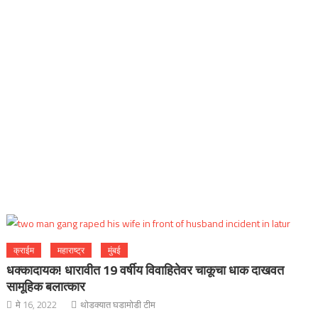
क्राईम
महाराष्ट्र
मुंबई
धक्कादायक! धारावीत 19 वर्षीय विवाहितेवर चाकूचा धाक दाखवत
सामूहिक बलात्कार
मे 16, 2022
थोडक्यात घडामोडी टीम