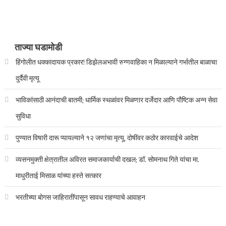
ताज्या घडामोडी
हिंगोलीत धक्कादायक प्रकार! डिझेलअभावी रुग्णवाहिका न मिळाल्याने गर्भातील बाळाचा
दुर्दैवी मृत्यू
भाविकांसाठी आनंदाची बातमी; धार्मिक स्थळांवर मिळणार दर्जेदार आणि पौष्टिक अन्न सेवा
सुविधा
पुण्यात विषारी दारू प्यायल्याने १२ जणांचा मृत्यू, दोषींवर कठोर कारवाईचे आदेश
व्यसनमुक्ती क्षेत्रातील अविरत समाजकार्याची दखल; डॉ. सोमनाथ गिते यांचा मा.
माधुरीताई मिसाळ यांच्या हस्ते सत्कार
भरतीच्या बोगस जाहिरातींपासून सावध राहण्याचे आवाहन