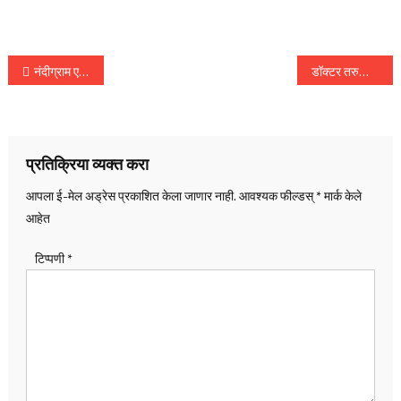
पोस्टचे
नंदीग्राम एक्सप्रेसच्या शौचालयामध्ये सापडला मृतदेह, काही दिवसांपूर्वी त्याच्यावर विनयभंगाचा गुन्हा दाखल
डॉक्टर तरुणीवर बलात्कार करून निर्घृण हत्या, ब्लूटूथ ईयरबडच्या तुकड्यामुळे आरोपी पोलिसांच्या जाळ्यात
नॅव्हिगेशन
प्रतिक्रिया व्यक्त करा
आपला ई-मेल अड्रेस प्रकाशित केला जाणार नाही.
आवश्यक फील्डस्
*
मार्क केले
आहेत
टिप्पणी
*