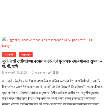
अमरावती
महाराष्ट्र
युपीएससी उत्तीर्णतेच्या प्रमाण वाढीसाठी गुणात्मक उपाययोजना सुचवा –
जे. पी. डांगे
फेब्रुवारी 15, 2025
थोडक्यात घडामोडी टीम
अमरावती : केंद्रीय लोकसेवा आयोगामार्फत आयोजित करण्यात येणाऱ्या परिक्षांमध्ये राज्यातील
विद्यार्थ्यांच्या उत्तीर्णतेचे प्रमाण वाढावे, यासाठी संबंधीत जिल्ह्याचे जिल्हाधिकारी, जिल्हा परिषदेचे
मुख्य कार्यकारी अधिकारी, पोलीस आयुक्त व पोलीस अधिक्षक आदींनी स्वयंस्फुर्तीने पुढाकार
घेऊन सदर परीक्षांबाबत विद्यार्थ्यांना मार्गदर्शन करावे. तसेच राज्य शासनाद्वारे चालविण्यात
येणाऱ्या भारतीय प्रशासकीय सेवा पूर्व प्रशिक्षण केंद्रांना गुणात्मक उपाययोजना सुचवाव्यात,