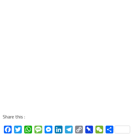
Share this :
Facebook
Twitter
WhatsApp
Message
Messenger
LinkedIn
Telegram
Copy
Pinboard
WeChat
Share