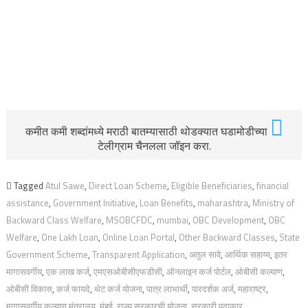
कमीत कमी शब्दांमध्ये मराठी बातम्यासाठी थोडक्यात घडामोडीच्या
टेलीग्राम चैनलला जॉइन करा.
Tagged
Atul Sawe
,
Direct Loan Scheme
,
Eligible Beneficiaries
,
financial
assistance
,
Government Initiative
,
Loan Benefits
,
maharashtra
,
Ministry of
Backward Class Welfare
,
MSOBCFDC
,
mumbai
,
OBC Development
,
OBC
Welfare
,
One Lakh Loan
,
Online Loan Portal
,
Other Backward Classes
,
State
Government Scheme
,
Transparent Application
,
अतुल सावे
,
आर्थिक सहाय्य
,
इतर
मागासवर्गीय
,
एक लाख कर्ज
,
एमएसओबीसीएफडीसी
,
ऑनलाइन कर्ज पोर्टल
,
ओबीसी कल्याण
,
ओबीसी विकास
,
कर्ज फायदे
,
थेट कर्ज योजना
,
पात्र लाभार्थी
,
पारदर्शक अर्ज
,
महाराष्ट्र
,
मागासवर्गीय कल्याण मंत्रालय
,
मुंबई
,
राज्य सरकारची योजना
,
सरकारी पुढाकार