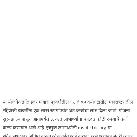
या योजनेअंतर्गत इतर मागास प्रवर्गातील १८ ते ५५ वयोगटातील महाराष्ट्रातील
रहिवासी व्यक्तींना एक लाख रुपयांपर्यंत थेट कर्जाचा लाभ दिला जातो. योजना
सुरू झाल्यापासून आतापर्यंत ३,९२३ लाभार्थ्यांना २१.०७ कोटी रुपयांचे कर्ज
वाटप करण्यात आले आहे. इच्छुक लाभार्थ्यांनी msobcfdc.org या
संकेतस्थळावर लॉगिन करून ऑनलाईन अर्ज करावा, असे आवाहन मंत्री अतुल