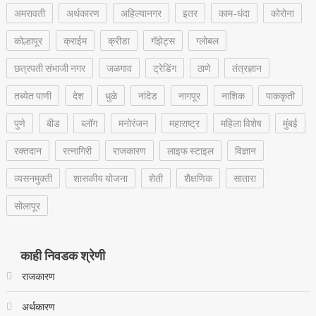
अमरावती
अर्थकारण
अहिल्यानगर
इतर
काम-धंदा
कोरोना
कोल्हापूर
क्राईम
क्रीडा
गॅझेट्स
ग्लोबल
छत्रपती संभाजी नगर
जळगाव
ट्रेडिंग
ठाणे
तंत्रज्ञान
तब्येत पाणी
देश
धुळे
नांदेड
नागपूर
नाशिक
पाककृती
पुणे
बीड
ब्लॉग
मनोरंजन
महाराष्ट्र
महिला विशेष
मुंबई
रक्‍तदान
रत्नागिरी
राजकारण
लाइफ स्टाइल
विज्ञान
व्यसनमुक्ती
शासकीय योजना
शेती
शैक्षणिक
सातारा
सोलापूर
काही निवडक श्रेणी
राजकारण
अर्थकारण