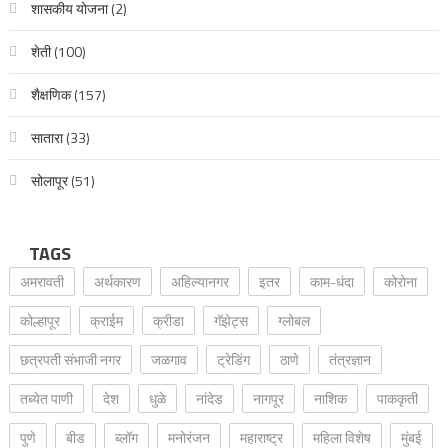
शासकीय योजना
(2)
शेती
(100)
शैक्षणिक
(157)
सातारा
(33)
सोलापूर
(51)
TAGS
अमरावती
अर्थकारण
अहिल्यानगर
इतर
काम-धंदा
कोरोना
कोल्हापूर
क्राईम
क्रीडा
गॅझेट्स
ग्लोबल
छत्रपती संभाजी नगर
जळगाव
ट्रेडिंग
ठाणे
तंत्रज्ञान
तब्येत पाणी
देश
धुळे
नांदेड
नागपूर
नाशिक
पाककृती
पुणे
बीड
ब्लॉग
मनोरंजन
महाराष्ट्र
महिला विशेष
मुंबई