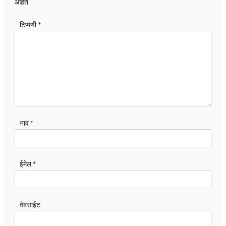
आहेत
टिप्पणी
*
नाव
*
ईमेल
*
वेबसाईट