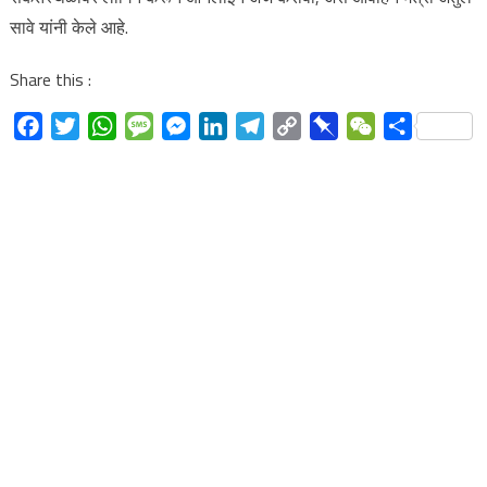
सावे यांनी केले आहे.
Share this :
Facebook
Twitter
WhatsApp
Message
Messenger
LinkedIn
Telegram
Copy
Pinboard
WeChat
Share
Link