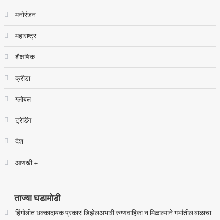
मनोरंजन
महाराष्ट्र
शैक्षणिक
क्रीडा
ग्लोबल
ट्रेडिंग
देश
आणखी +
ताज्या घडामोडी
हिंगोलीत धक्कादायक प्रकार! डिझेलअभावी रुग्णवाहिका न मिळाल्याने गर्भातील बाळाचा