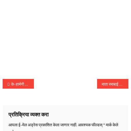
पोस्टचे
के-हार्मनी फेस्टा : भारत-कोरिया मैत्री आणि संस्कृतीचा महोत्सव
माता रमाबाई आंबेडकर व कामराज नगर झोपडपट्टीतील रहिवाशांचे स्वतःच्या घरांत राहण्याचे स्वप्न दोन वर्षात पूर्ण होणार – मुख्यमंत्री देवेंद्र फडणवीस
नॅव्हिगेशन
प्रतिक्रिया व्यक्त करा
आपला ई-मेल अड्रेस प्रकाशित केला जाणार नाही.
आवश्यक फील्डस्
*
मार्क केले