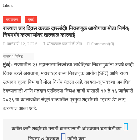
महाराष्ट्र
मुंबई
राज्यात चार दिवस कडक दारूबंदी! निवडणूक आयोगाचा मोठा निर्णय;
नियमभंग करणाऱ्यांवर तात्काळ कारवाई
जानेवारी 12, 2026
थोडक्यात घडामोडी टीम
Comment(0)
मुंबई :
राज्यातील २९ महानगरपालिकांच्या सार्वत्रिक निवडणुकांना अवघे काही
दिवस उरले असताना, महाराष्ट्र राज्य निवडणूक आयोग (SEC) आणि राज्य
उत्पादन शुल्क विभागाने मोठा निर्णय घेतला आहे. कायदा-सुव्यवस्था अबाधित
ठेवण्यासाठी आणि मतदान प्रक्रिया निष्पक्ष व्हावी यासाठी १३ ते १६ जानेवारी
२०२६ या कालावधीत संपूर्ण राज्यातील प्रमुख शहरांमध्ये “ड्राय डे” लागू
करण्यात आला आहे.
कमीत कमी शब्दांमध्ये मराठी बातम्यासाठी थोडक्यात घडामोडीच्या
ट्विटर & फेसबुक
फॉलो करा.