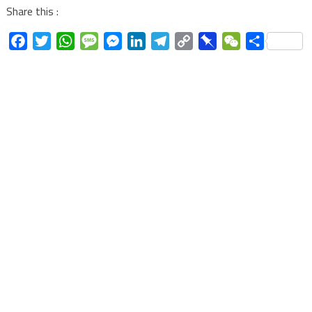
Share this :
Facebook
Twitter
WhatsApp
Message
Messenger
LinkedIn
Telegram
Copy
Pinboard
WeChat
Share
Link