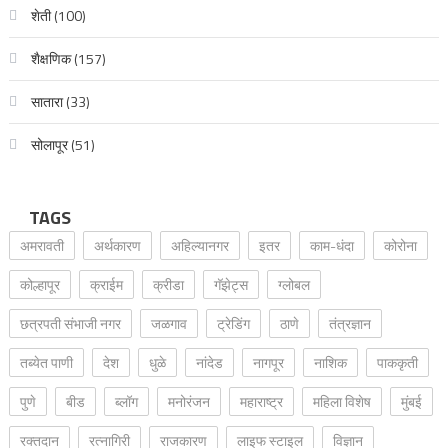
शेती
(100)
शैक्षणिक
(157)
सातारा
(33)
सोलापूर
(51)
TAGS
अमरावती
अर्थकारण
अहिल्यानगर
इतर
काम-धंदा
कोरोना
कोल्हापूर
क्राईम
क्रीडा
गॅझेट्स
ग्लोबल
छत्रपती संभाजी नगर
जळगाव
ट्रेडिंग
ठाणे
तंत्रज्ञान
तब्येत पाणी
देश
धुळे
नांदेड
नागपूर
नाशिक
पाककृती
पुणे
बीड
ब्लॉग
मनोरंजन
महाराष्ट्र
महिला विशेष
मुंबई
रक्‍तदान
रत्नागिरी
राजकारण
लाइफ स्टाइल
विज्ञान