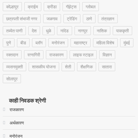
कोल्हापूर
क्राईम
क्रीडा
गॅझेट्स
ग्लोबल
छत्रपती संभाजी नगर
जळगाव
ट्रेडिंग
ठाणे
तंत्रज्ञान
तब्येत पाणी
देश
धुळे
नांदेड
नागपूर
नाशिक
पाककृती
पुणे
बीड
ब्लॉग
मनोरंजन
महाराष्ट्र
महिला विशेष
मुंबई
रक्‍तदान
रत्नागिरी
राजकारण
लाइफ स्टाइल
विज्ञान
व्यसनमुक्ती
शासकीय योजना
शेती
शैक्षणिक
सातारा
सोलापूर
काही निवडक श्रेणी
राजकारण
अर्थकारण
मनोरंजन