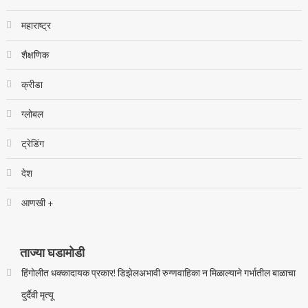
महाराष्ट्र
शैक्षणिक
क्रीडा
ग्लोबल
ट्रेडिंग
देश
आणखी +
ताज्या घडामोडी
हिंगोलीत धक्कादायक प्रकार! डिझेलअभावी रुग्णवाहिका न मिळाल्याने गर्भातील बाळाचा
दुर्दैवी मृत्यू