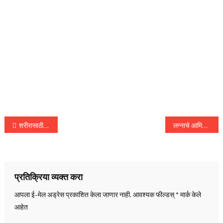
पोस्टचे
शरीरासाठी सुपरहिट! हळदीच्या ‘या’ पेयांचे जबरदस्त फायदे जाणून घ्या…
लग्नाचे आमिष दाखवून तरुणीशी जबरदस्ती शारीरिक संबंध, तरुणीची पहाटेच पोलीस ठाण्यात धाव…
नॅव्हिगेशन
प्रतिक्रिया व्यक्त करा
आपला ई-मेल अड्रेस प्रकाशित केला जाणार नाही.
आवश्यक फील्डस्
*
मार्क केले
आहेत