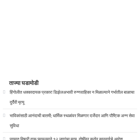
ताज्या घडामोडी
हिंगोलीत धक्कादायक प्रकार! डिझेलअभावी रुग्णवाहिका न मिळाल्याने गर्भातील बाळाचा
दुर्दैवी मृत्यू
भाविकांसाठी आनंदाची बातमी; धार्मिक स्थळांवर मिळणार दर्जेदार आणि पौष्टिक अन्न सेवा
सुविधा
पुण्यात विषारी दारू प्यायल्याने १२ जणांचा मृत्यू, दोषींवर कठोर कारवाईचे आदेश