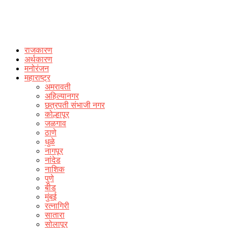
राजकारण
अर्थकारण
मनोरंजन
महाराष्ट्र
अमरावती
अहिल्यानगर
छत्रपती संभाजी नगर
कोल्हापूर
जळगाव
ठाणे
धुळे
नागपूर
नांदेड
नाशिक
पुणे
बीड
मुंबई
रत्नागिरी
सातारा
सोलापूर