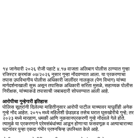
१४ जानेवारी २०२६ रोजी पहाटे ४.१७ वाजता अलिबाग पोलीस ठाण्यात गुन्हा
रजिस्टर क्रमांक ०७/२०२६ नुसार गुन्हा नोंदवण्यात आला. या प्रकरणाचा
तपास उपविभागीय पोलीस अधिकारी जालींदर नालकुल (पेण विभाग) यांच्या
मार्गदर्शनाखाली सुरू असून तपासिक अधिकारी सरिता मुसळे, सहाय्यक पोलीस
निरीक्षक, यांच्याकडे तपासाची जबाबदारी सोपवण्यात आली आहे.
आरोपीचा गुन्हेगारी इतिहास
पोलिस सूत्रांनी दिलेल्या माहितीनुसार आरोपी पाटील याच्यावर यापूर्वीही अनेक
गुन्हे नोंद आहेत. २०१५ मध्ये महिलेशी छेडछाड तसेच घरात घुसखोरीचे गुन्हे; तर
२०२३ मध्ये मारहाण, धमकी आणि नुकसानप्रकरणी गुन्हे नोंदवले गेले होते.
त्यामुळे या प्रकरणाने प्रेमसंबंधांच्या आडून होणाऱ्या फसवणूक व अत्याचाराच्या
घटनांवर पुन्हा एकदा गंभीर प्रश्नचिन्ह उपस्थित केले आहे.