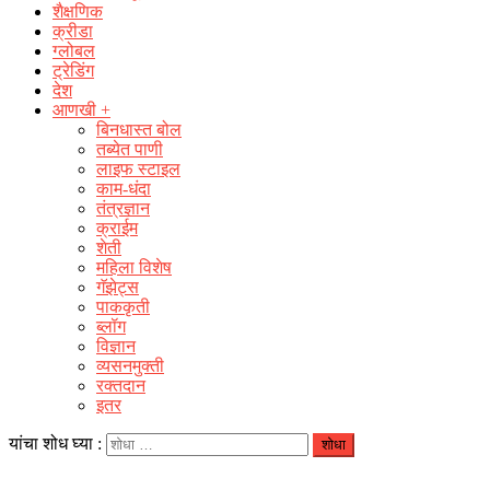
शैक्षणिक
क्रीडा
ग्लोबल
ट्रेडिंग
देश
आणखी +
बिनधास्त बोल
तब्येत पाणी
लाइफ स्टाइल
काम-धंदा
तंत्रज्ञान
क्राईम
शेती
महिला विशेष
गॅझेट्स
पाककृती
ब्लॉग
विज्ञान
व्यसनमुक्ती
रक्‍तदान
इतर
यांचा शोध घ्या :