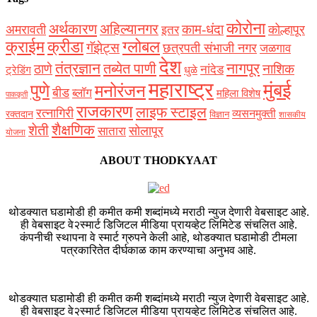
कोरोना
अर्थकारण
अहिल्यानगर
काम-धंदा
अमरावती
कोल्हापूर
इतर
क्राईम
क्रीडा
ग्लोबल
गॅझेट्स
छत्रपती संभाजी नगर
जळगाव
देश
नागपूर
तंत्रज्ञान
तब्येत पाणी
ठाणे
नाशिक
नांदेड
ट्रेडिंग
धुळे
महाराष्ट्र
मुंबई
पुणे
मनोरंजन
बीड
ब्लॉग
महिला विशेष
पाककृती
राजकारण
लाइफ स्टाइल
रत्नागिरी
व्यसनमुक्ती
रक्‍तदान
विज्ञान
शासकीय
शैक्षणिक
शेती
सोलापूर
सातारा
योजना
ABOUT THODKYAAT
थोडक्यात घडामोडी ही कमीत कमी शब्दांमध्ये मराठी न्युज देणारी वेबसाइट आहे.
ही वेबसाइट वे२स्मार्ट डिजिटल मीडिया प्रायव्हेट लिमिटेड संचलित आहे.
कंपनीची स्थापना वे स्मार्ट ग्रुपने केली आहे, थोडक्यात घडामोडी टीमला
पत्रकारितेत दीर्घकाळ काम करण्याचा अनुभव आहे.
थोडक्यात घडामोडी ही कमीत कमी शब्दांमध्ये मराठी न्युज देणारी वेबसाइट आहे.
ही वेबसाइट वे२स्मार्ट डिजिटल मीडिया प्रायव्हेट लिमिटेड संचलित आहे.