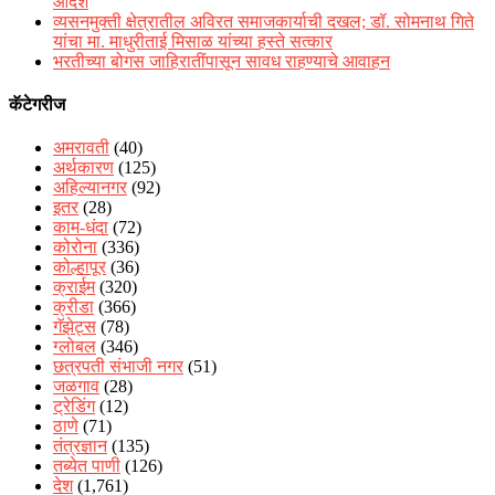
आदेश
व्यसनमुक्ती क्षेत्रातील अविरत समाजकार्याची दखल; डॉ. सोमनाथ गिते
यांचा मा. माधुरीताई मिसाळ यांच्या हस्ते सत्कार
भरतीच्या बोगस जाहिरातींपासून सावध राहण्याचे आवाहन
कॅटेगरीज
अमरावती
(40)
अर्थकारण
(125)
अहिल्यानगर
(92)
इतर
(28)
काम-धंदा
(72)
कोरोना
(336)
कोल्हापूर
(36)
क्राईम
(320)
क्रीडा
(366)
गॅझेट्स
(78)
ग्लोबल
(346)
छत्रपती संभाजी नगर
(51)
जळगाव
(28)
ट्रेडिंग
(12)
ठाणे
(71)
तंत्रज्ञान
(135)
तब्येत पाणी
(126)
देश
(1,761)