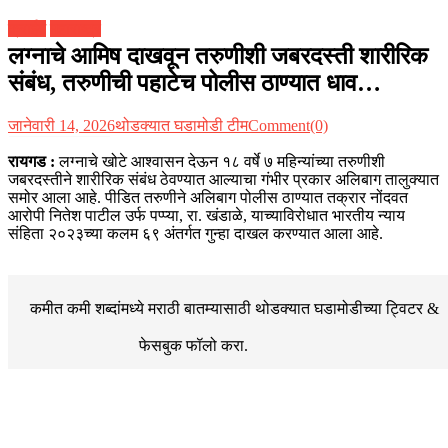
क्राईम
महाराष्ट्र
लग्नाचे आमिष दाखवून तरुणीशी जबरदस्ती शारीरिक
संबंध, तरुणीची पहाटेच पोलीस ठाण्यात धाव…
जानेवारी 14, 2026
थोडक्यात घडामोडी टीम
Comment(0)
रायगड :
लग्नाचे खोटे आश्वासन देऊन १८ वर्षे ७ महिन्यांच्या तरुणीशी
जबरदस्तीने शारीरिक संबंध ठेवण्यात आल्याचा गंभीर प्रकार अलिबाग तालुक्यात
समोर आला आहे. पीडित तरुणीने अलिबाग पोलीस ठाण्यात तक्रार नोंदवत
आरोपी नितेश पाटील उर्फ पप्प्या, रा. खंडाळे, याच्याविरोधात भारतीय न्याय
संहिता २०२३च्या कलम ६९ अंतर्गत गुन्हा दाखल करण्यात आला आहे.
कमीत कमी शब्दांमध्ये मराठी बातम्यासाठी थोडक्यात घडामोडीच्या
ट्विटर &
फेसबुक
फॉलो करा.