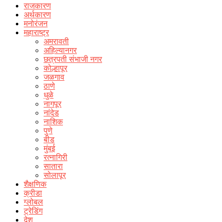
राजकारण
अर्थकारण
मनोरंजन
महाराष्ट्र
अमरावती
अहिल्यानगर
छत्रपती संभाजी नगर
कोल्हापूर
जळगाव
ठाणे
धुळे
नागपूर
नांदेड
नाशिक
पुणे
बीड
मुंबई
रत्नागिरी
सातारा
सोलापूर
शैक्षणिक
क्रीडा
ग्लोबल
ट्रेडिंग
देश