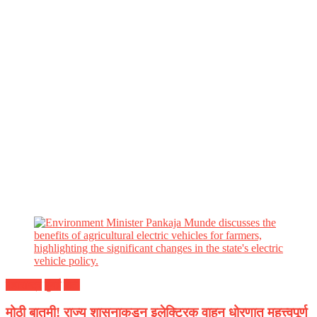
महाराष्ट्र
मुंबई
शेती
मोठी बातमी! राज्य शासनाकडून इलेक्ट्रिक वाहन धोरणात महत्त्वपूर्ण