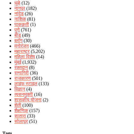
धुळे
(12)
नागपूर
(182)
नांदेड
(26)
नाशिक
(81)
पाककृती
(1)
पुणे
(761)
बीड
(49)
ब्लॉग
(30)
मनोरंजन
(466)
महाराष्ट्र
(5,202)
महिला विशेष
(14)
मुंबई
(1,932)
रक्‍तदान
(8)
रत्नागिरी
(36)
राजकारण
(501)
लाइफ स्टाइल
(133)
विज्ञान
(4)
व्यसनमुक्ती
(16)
शासकीय योजना
(2)
शेती
(100)
शैक्षणिक
(157)
सातारा
(33)
सोलापूर
(51)
Tags