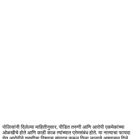
पोलिसांनी दिलेल्या माहितीनुसार, पीडित तरुणी आणि आरोपी एकमेकांच्या
ओळखीचे होते आणि काही काळ त्यांच्यात प्रेमसंबंध होते. या नात्याचा फायदा
घेत आरोपीने तरुणीचा विश्वास संपादन करून तिला लग्नाचे आश्वासन दिले.