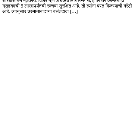
आरबीआयनं म्हटलंय. विशेष म्हणजे बँकेचं लायसन्स रद्द झालं तर कोणत्याही
ग्राहकाची 5 लाखापर्यंतची रक्कम सुरक्षित आहे. ती त्यांना परत मिळण्याची गॅरंटी
आहे. त्यानुसार उस्मानाबादच्या वसंतदादा […]