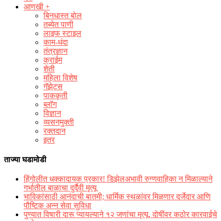
आणखी +
बिनधास्त बोल
तब्येत पाणी
लाइफ स्टाइल
काम-धंदा
तंत्रज्ञान
क्राईम
शेती
महिला विशेष
गॅझेट्स
पाककृती
ब्लॉग
विज्ञान
व्यसनमुक्ती
रक्‍तदान
इतर
ताज्या घडामोडी
हिंगोलीत धक्कादायक प्रकार! डिझेलअभावी रुग्णवाहिका न मिळाल्याने
गर्भातील बाळाचा दुर्दैवी मृत्यू
भाविकांसाठी आनंदाची बातमी; धार्मिक स्थळांवर मिळणार दर्जेदार आणि
पौष्टिक अन्न सेवा सुविधा
पुण्यात विषारी दारू प्यायल्याने १२ जणांचा मृत्यू, दोषींवर कठोर कारवाईचे