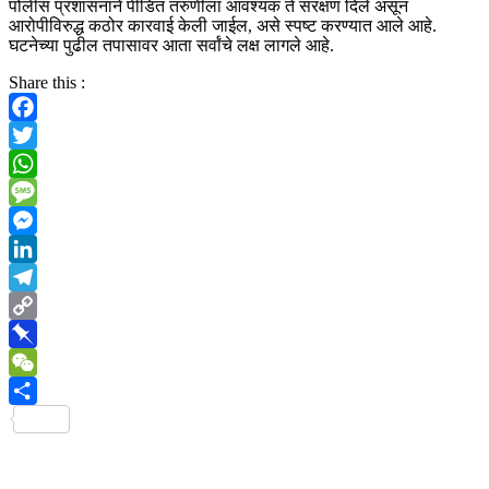
पोलीस प्रशासनाने पीडित तरुणीला आवश्यक ते संरक्षण दिले असून
आरोपीविरुद्ध कठोर कारवाई केली जाईल, असे स्पष्ट करण्यात आले आहे.
घटनेच्या पुढील तपासावर आता सर्वांचे लक्ष लागले आहे.
Share this :
Facebook
Twitter
WhatsApp
Message
Messenger
LinkedIn
Telegram
Copy
Link
Pinboard
WeChat
Share