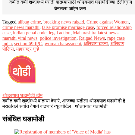
कमीत कमी शब्दांमध्ये मराठी बातम्यासाठी थोडक्यात घडामोडीच्या
टेलीग्राम
चैनलला जॉइन करा.
Tagged
alibag crime
,
breaking news raigad
,
Crime against Women
,
crime news marathi
,
false promise marriage case
,
forced relationship
case
,
indian penal code
,
legal action
,
Maharashtra latest news
,
marathi viral news
,
police investigation
,
Raigad News
,
rape case
india
,
section 69 IPC
,
woman harassment
,
अलिबाग घटना
,
अलिबाग
पोलिस
,
महाराष्ट्र गुन्हे
थोडक्यात घडामोडी टीम
कमीत कमी शब्दांमध्ये बातम्या देणारे, आजच्या घडीला थोडक्यात घडामोडी हे
मराठीतलं सर्वात वेगानं वाढणारं न्यूजपोर्टल - थोडक्यात घडामोडी
संबंधित घडामोडी