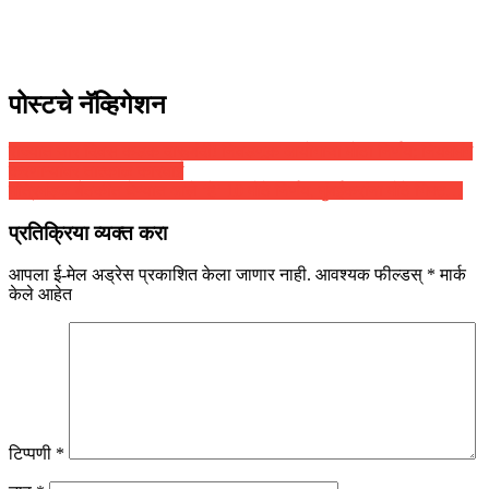
पोस्टचे नॅव्हिगेशन
राज्यात चार दिवस कडक दारूबंदी! निवडणूक आयोगाचा मोठा निर्णय; नियमभंग
करणाऱ्यांवर तात्काळ कारवाई
मंत्रिमंडळ बैठकीत घेण्यात आले ‘हे’ 10 मोठे निर्णय, मुंबईकरांना मोठे गिफ्ट…
प्रतिक्रिया व्यक्त करा
आपला ई-मेल अड्रेस प्रकाशित केला जाणार नाही.
आवश्यक फील्डस्
*
मार्क
केले आहेत
टिप्पणी
*