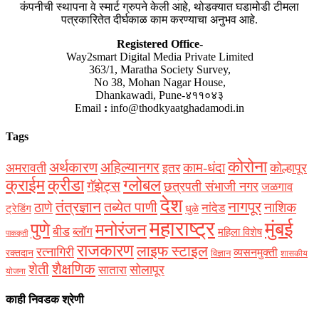
कंपनीची स्थापना वे स्मार्ट ग्रुपने केली आहे, थोडक्यात घडामोडी टीमला
पत्रकारितेत दीर्घकाळ काम करण्याचा अनुभव आहे.
Registered Office-
Way2smart Digital Media Private Limited
363/1, Maratha Society Survey,
No 38, Mohan Nagar House,
Dhankawadi, Pune-४११०४३
Email
:
info@thodkyaatghadamodi.in
Tags
कोरोना
अर्थकारण
अहिल्यानगर
काम-धंदा
अमरावती
कोल्हापूर
इतर
क्राईम
क्रीडा
ग्लोबल
गॅझेट्स
छत्रपती संभाजी नगर
जळगाव
देश
नागपूर
तंत्रज्ञान
तब्येत पाणी
ठाणे
नाशिक
नांदेड
ट्रेडिंग
धुळे
महाराष्ट्र
मुंबई
पुणे
मनोरंजन
बीड
ब्लॉग
महिला विशेष
पाककृती
राजकारण
लाइफ स्टाइल
रत्नागिरी
व्यसनमुक्ती
रक्‍तदान
विज्ञान
शासकीय
शैक्षणिक
शेती
सोलापूर
सातारा
योजना
काही निवडक श्रेणी