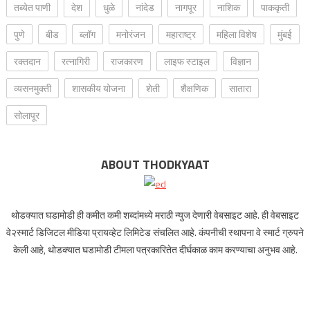
तब्येत पाणी
देश
धुळे
नांदेड
नागपूर
नाशिक
पाककृती
पुणे
बीड
ब्लॉग
मनोरंजन
महाराष्ट्र
महिला विशेष
मुंबई
रक्‍तदान
रत्नागिरी
राजकारण
लाइफ स्टाइल
विज्ञान
व्यसनमुक्ती
शासकीय योजना
शेती
शैक्षणिक
सातारा
सोलापूर
ABOUT THODKYAAT
थोडक्यात घडामोडी ही कमीत कमी शब्दांमध्ये मराठी न्युज देणारी वेबसाइट आहे. ही वेबसाइट
वे२स्मार्ट डिजिटल मीडिया प्रायव्हेट लिमिटेड संचलित आहे. कंपनीची स्थापना वे स्मार्ट ग्रुपने
केली आहे, थोडक्यात घडामोडी टीमला पत्रकारितेत दीर्घकाळ काम करण्याचा अनुभव आहे.