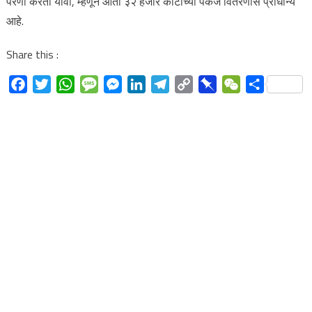
पेरणी करता यावी, म्हणून आता ३२ हजार कोटींच्या पॅकेज वितरणास प्राधान्य
आहे.
Share this :
Facebook
Twitter
WhatsApp
Message
Messenger
LinkedIn
Telegram
Copy
Pinboard
WeChat
Share
Link