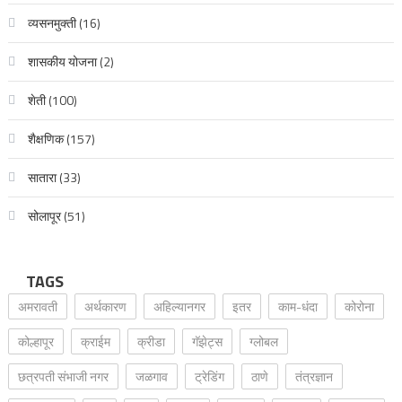
व्यसनमुक्ती
(16)
शासकीय योजना
(2)
शेती
(100)
शैक्षणिक
(157)
सातारा
(33)
सोलापूर
(51)
TAGS
अमरावती
अर्थकारण
अहिल्यानगर
इतर
काम-धंदा
कोरोना
कोल्हापूर
क्राईम
क्रीडा
गॅझेट्स
ग्लोबल
छत्रपती संभाजी नगर
जळगाव
ट्रेडिंग
ठाणे
तंत्रज्ञान