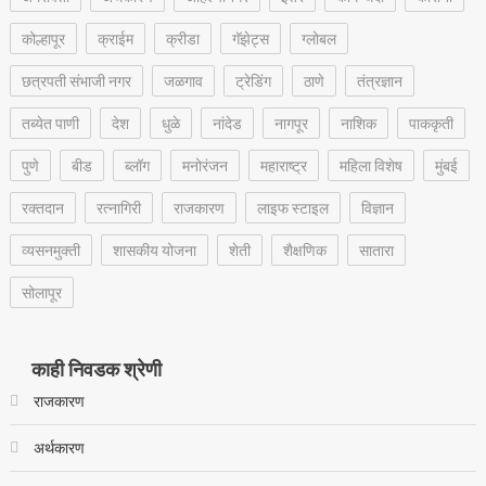
कोल्हापूर
क्राईम
क्रीडा
गॅझेट्स
ग्लोबल
छत्रपती संभाजी नगर
जळगाव
ट्रेडिंग
ठाणे
तंत्रज्ञान
तब्येत पाणी
देश
धुळे
नांदेड
नागपूर
नाशिक
पाककृती
पुणे
बीड
ब्लॉग
मनोरंजन
महाराष्ट्र
महिला विशेष
मुंबई
रक्‍तदान
रत्नागिरी
राजकारण
लाइफ स्टाइल
विज्ञान
व्यसनमुक्ती
शासकीय योजना
शेती
शैक्षणिक
सातारा
सोलापूर
काही निवडक श्रेणी
राजकारण
अर्थकारण