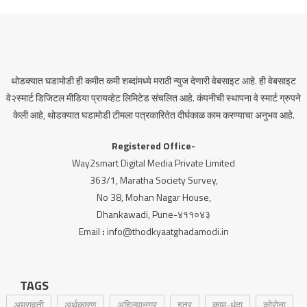
थोडक्यात घडामोडी ही कमीत कमी शब्दांमध्ये मराठी न्युज देणारी वेबसाइट आहे. ही वेबसाइट
वे२स्मार्ट डिजिटल मीडिया प्रायव्हेट लिमिटेड संचलित आहे. कंपनीची स्थापना वे स्मार्ट ग्रुपने
केली आहे, थोडक्यात घडामोडी टीमला पत्रकारितेत दीर्घकाळ काम करण्याचा अनुभव आहे.
Registered Office-
Way2smart Digital Media Private Limited
363/1, Maratha Society Survey,
No 38, Mohan Nagar House,
Dhankawadi, Pune-४११०४३
Email
:
info@thodkyaatghadamodi.in
TAGS
अमरावती
अर्थकारण
अहिल्यानगर
इतर
काम-धंदा
कोरोना