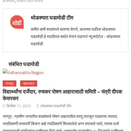
कर्जमाफी
,
शेतकरी मदत योजना
थोडक्यात घडामोडी टीम
कमीत कमी शब्दांमध्ये बातम्या देणारे, आजच्या घडीला थोडक्यात
घडामोडी हे मराठीतलं सर्वात वेगानं वाढणारं न्यूजपोर्टल - थोडक्यात
घडामोडी
संबंधित घडामोडी
नागपूर
महाराष्ट्र
विद्यार्थ्यांना दर्जेदार, रुचकर पोषण आहारासाठी समिती – मंत्री दीपक
केसरकर
डिसेंबर 11, 2023
थोडक्यात घडामोडी टीम
नागपूर : ग्रामीण भागातील शाळांमध्ये पोषण आहारातील वस्तू तपासून पाठवल्या जातात.
ज्याठिकाणी मध्यवर्ती किचन आहे त्याठिकाणी शिजवलेले अन्न तपासले जाते, त्याचा दर्जा
राखण्यासाठी संबंधितांना प्रशिक्षण दिले जाते. आतापर्यंत राज्यातील २५ जिल्ह्यांचे प्रशिक्षण