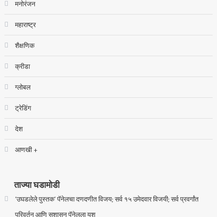
मनोरंजन
महाराष्ट्र
शैक्षणिक
क्रीडा
ग्लोबल
ट्रेडिंग
देश
आणखी +
ताज्या घडामोडी
‘उघडलेले पुस्तक’ पॅनेलचा दणदणीत विजय; सर्व १५ उमेदवार विजयी; सर्व प्रवर्गांत
परिवर्तन आणि सुशासन पॅनेलला यश