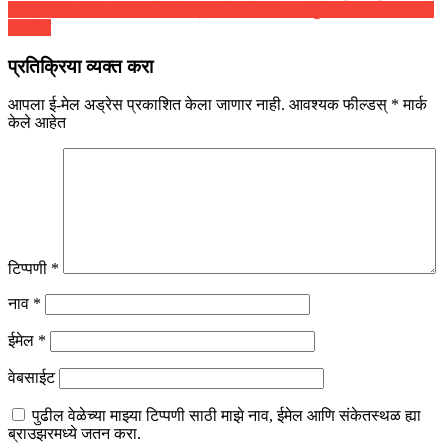
साहित्यरत्न अण्णा भाऊ साठे शिष्यवृत्ती योजनेसाठी १५ जुलैपर्यंत अर्ज करण्याचे
आवाहन
प्रतिक्रिया व्यक्त करा
आपला ई-मेल अड्रेस प्रकाशित केला जाणार नाही.
आवश्यक फील्डस्
*
मार्क
केले आहेत
टिप्पणी
*
नाव
*
ईमेल
*
वेबसाईट
पुढील वेळेच्या माझ्या टिप्पणी साठी माझे नाव, ईमेल आणि संकेतस्थळ ह्या
ब्राउझरमध्ये जतन करा.