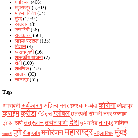
मनोरंजन
(466)
महाराष्ट्र
(5,202)
महिला विशेष
(14)
मुंबई
(1,932)
रक्‍तदान
(8)
रत्नागिरी
(36)
राजकारण
(501)
लाइफ स्टाइल
(133)
विज्ञान
(4)
व्यसनमुक्ती
(16)
शासकीय योजना
(2)
शेती
(100)
शैक्षणिक
(157)
सातारा
(33)
सोलापूर
(51)
Tags
कोरोना
अर्थकारण
अहिल्यानगर
काम-धंदा
अमरावती
कोल्हापूर
इतर
क्राईम
क्रीडा
ग्लोबल
गॅझेट्स
छत्रपती संभाजी नगर
जळगाव
देश
नागपूर
तंत्रज्ञान
तब्येत पाणी
ठाणे
नाशिक
नांदेड
ट्रेडिंग
धुळे
महाराष्ट्र
मुंबई
पुणे
मनोरंजन
बीड
ब्लॉग
महिला विशेष
पाककृती