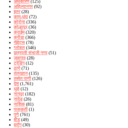
अर्थकारण
(125)
अहिल्यानगर
(92)
इतर
(28)
काम-धंदा
(72)
कोरोना
(336)
कोल्हापूर
(36)
क्राईम
(320)
क्रीडा
(366)
गॅझेट्स
(78)
ग्लोबल
(346)
छत्रपती संभाजी नगर
(51)
जळगाव
(28)
ट्रेडिंग
(12)
ठाणे
(71)
तंत्रज्ञान
(135)
तब्येत पाणी
(126)
देश
(1,761)
धुळे
(12)
नागपूर
(182)
नांदेड
(26)
नाशिक
(81)
पाककृती
(1)
पुणे
(761)
बीड
(49)
ब्लॉग
(30)