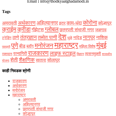
Email
:
info@thodkyaatghadamodi.in
Tags
कोरोना
अर्थकारण
अहिल्यानगर
काम-धंदा
अमरावती
कोल्हापूर
इतर
क्राईम
क्रीडा
ग्लोबल
गॅझेट्स
छत्रपती संभाजी नगर
जळगाव
देश
नागपूर
तंत्रज्ञान
तब्येत पाणी
ठाणे
नाशिक
नांदेड
ट्रेडिंग
धुळे
महाराष्ट्र
मुंबई
पुणे
मनोरंजन
बीड
ब्लॉग
महिला विशेष
पाककृती
राजकारण
लाइफ स्टाइल
रत्नागिरी
व्यसनमुक्ती
रक्‍तदान
विज्ञान
शासकीय
शैक्षणिक
शेती
सोलापूर
सातारा
योजना
काही निवडक श्रेणी
राजकारण
अर्थकारण
मनोरंजन
महाराष्ट्र
अमरावती
अहिल्यानगर
छत्रपती संभाजी नगर
कोल्हापूर