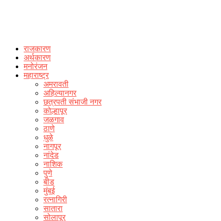
राजकारण
अर्थकारण
मनोरंजन
महाराष्ट्र
अमरावती
अहिल्यानगर
छत्रपती संभाजी नगर
कोल्हापूर
जळगाव
ठाणे
धुळे
नागपूर
नांदेड
नाशिक
पुणे
बीड
मुंबई
रत्नागिरी
सातारा
सोलापूर