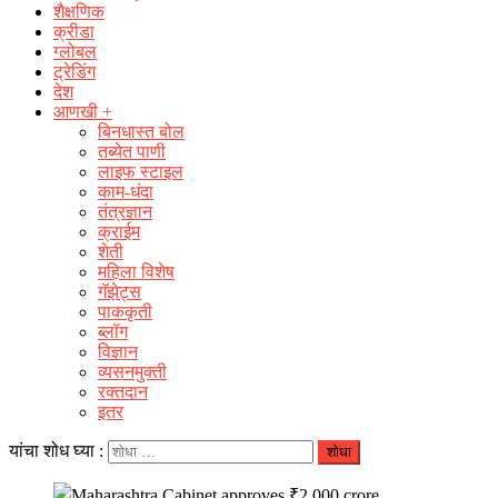
शैक्षणिक
क्रीडा
ग्लोबल
ट्रेडिंग
देश
आणखी +
बिनधास्त बोल
तब्येत पाणी
लाइफ स्टाइल
काम-धंदा
तंत्रज्ञान
क्राईम
शेती
महिला विशेष
गॅझेट्स
पाककृती
ब्लॉग
विज्ञान
व्यसनमुक्ती
रक्‍तदान
इतर
यांचा शोध घ्या :