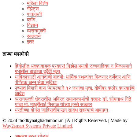
महिला विशेष
गॅझेट्स
पाककृती
ब्लॉग
विज्ञान
व्यसनमुक्ती
रक्‍तदान
इतर
ताज्या घडामोडी
हिंगोलीत धक्कादायक प्रकार! डिझेलअभावी रुग्णवाहिका न मिळाल्याने
गर्भातील बाळाचा दुर्दैवी मृत्यू
भाविकांसाठी आनंदाची बातमी; धार्मिक स्थळांवर मिळणार दर्जेदार आणि
पौष्टिक अन्न सेवा सुविधा
पुण्यात विषारी दारू प्यायल्याने १२ जणांचा मृत्यू, दोषींवर कठोर कारवाईचे
आदेश
व्यसनमुक्ती क्षेत्रातील अविरत समाजकार्याची दखल; डॉ. सोमनाथ गिते
यांचा मा. माधुरीताई मिसाळ यांच्या हस्ते सत्कार
भरतीच्या बोगस जाहिरातींपासून सावध राहण्याचे आवाहन
© 2024 thodkyaatghadamodi.in | All Rights Reserved.
|
Made by
Way2smart Systems Private Limited
.
आमच्या बद्दल थोडसं