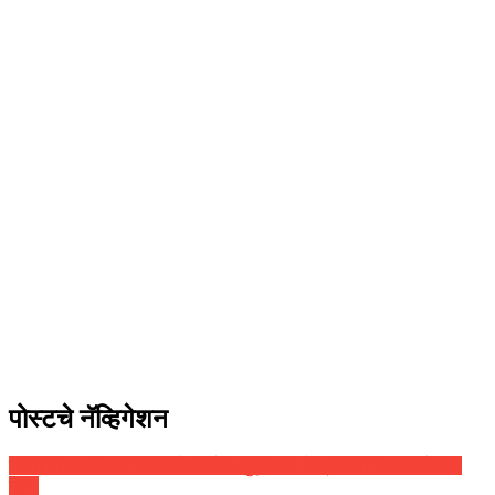
पोस्टचे नॅव्हिगेशन
पिंपरी चिंचवड महानगरपालिकेला मैला शुद्धीकरण केंद्रासाठी चिखली येथील
जागा