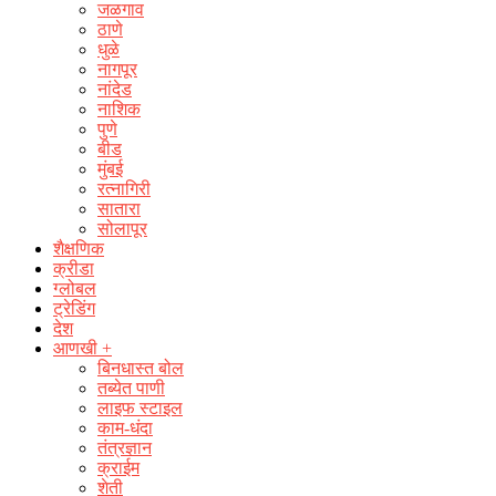
जळगाव
ठाणे
धुळे
नागपूर
नांदेड
नाशिक
पुणे
बीड
मुंबई
रत्नागिरी
सातारा
सोलापूर
शैक्षणिक
क्रीडा
ग्लोबल
ट्रेडिंग
देश
आणखी +
बिनधास्त बोल
तब्येत पाणी
लाइफ स्टाइल
काम-धंदा
तंत्रज्ञान
क्राईम
शेती