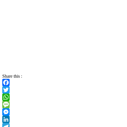
Share this :
Facebook
Twitter
WhatsApp
Message
Messenger
LinkedIn