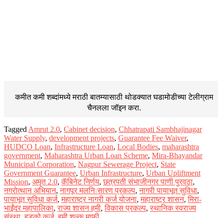
कमीत कमी शब्दांमध्ये मराठी बातम्यासाठी थोडक्यात घडामोडीच्या
टेलीग्राम
चैनलला जॉइन करा.
Tagged
Amrut 2.0
,
Cabinet decision
,
Chhatrapati Sambhajinagar
Water Supply
,
development projects
,
Guarantee Fee Waiver
,
HUDCO Loan
,
Infrastructure Loan
,
Local Bodies
,
maharashtra
government
,
Maharashtra Urban Loan Scheme
,
Mira-Bhayandar
Municipal Corporation
,
Nagpur Sewerage Project
,
State
Government Guarantee
,
Urban Infrastructure
,
Urban Upliftment
Mission
,
अमृत 2.0
,
कॅबिनेट निर्णय
,
छत्रपती संभाजीनगर पाणी पुरवठा
,
नगरोत्थान अभियान
,
नागपूर मलनिःसारण प्रकल्प
,
नागरी पायाभूत सुविधा
,
पायाभूत सुविधा कर्ज
,
महाराष्ट्र नागरी कर्ज योजना
,
महाराष्ट्र शासन
,
मिरा-
भाईंदर महापालिका
,
राज्य शासन हमी
,
विकास प्रकल्प
,
स्थानिक स्वराज्य
संस्था
,
हडको कर्ज
,
हमी शुल्क माफी