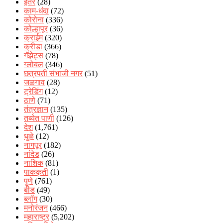
इतर
(28)
काम-धंदा
(72)
कोरोना
(336)
कोल्हापूर
(36)
क्राईम
(320)
क्रीडा
(366)
गॅझेट्स
(78)
ग्लोबल
(346)
छत्रपती संभाजी नगर
(51)
जळगाव
(28)
ट्रेडिंग
(12)
ठाणे
(71)
तंत्रज्ञान
(135)
तब्येत पाणी
(126)
देश
(1,761)
धुळे
(12)
नागपूर
(182)
नांदेड
(26)
नाशिक
(81)
पाककृती
(1)
पुणे
(761)
बीड
(49)
ब्लॉग
(30)
मनोरंजन
(466)
महाराष्ट्र
(5,202)