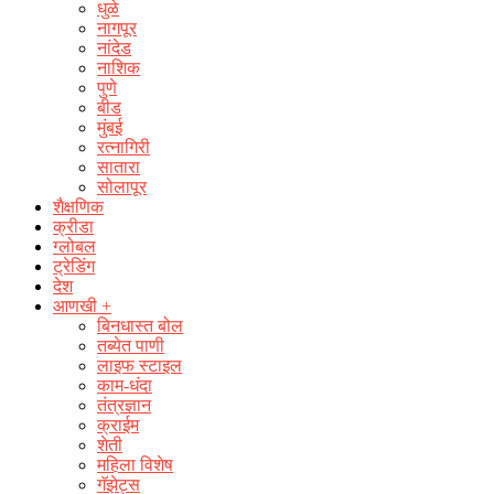
धुळे
नागपूर
नांदेड
नाशिक
पुणे
बीड
मुंबई
रत्नागिरी
सातारा
सोलापूर
शैक्षणिक
क्रीडा
ग्लोबल
ट्रेडिंग
देश
आणखी +
बिनधास्त बोल
तब्येत पाणी
लाइफ स्टाइल
काम-धंदा
तंत्रज्ञान
क्राईम
शेती
महिला विशेष
गॅझेट्स