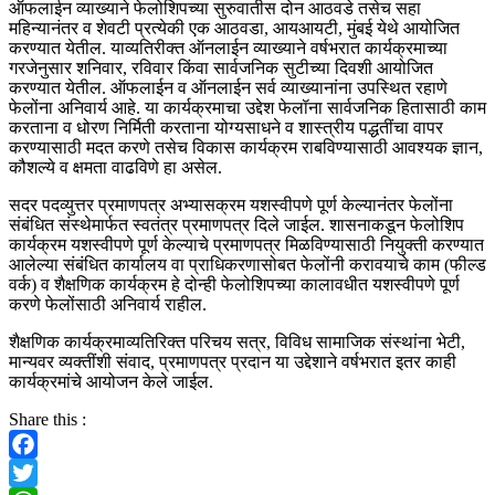
ऑफलाईन व्याख्याने फेलोशिपच्या सुरुवातीस दोन आठवडे तसेच सहा
महिन्यानंतर व शेवटी प्रत्येकी एक आठवडा, आयआयटी, मुंबई येथे आयोजित
करण्यात येतील. याव्यतिरीक्त ऑनलाईन व्याख्याने वर्षभरात कार्यक्रमाच्या
गरजेनुसार शनिवार, रविवार किंवा सार्वजनिक सुटीच्या दिवशी आयोजित
करण्यात येतील. ऑफलाईन व ऑनलाईन सर्व व्याख्यानांना उपस्थित रहाणे
फेलोंना अनिवार्य आहे. या कार्यक्रमाचा उद्देश फेलॉना सार्वजनिक हितासाठी काम
करताना व धोरण निर्मिती करताना योग्यसाधने व शास्त्रीय पद्धतींचा वापर
करण्यासाठी मदत करणे तसेच विकास कार्यक्रम राबविण्यासाठी आवश्यक ज्ञान,
कौशल्ये व क्षमता वाढविणे हा असेल.
सदर पदव्युत्तर प्रमाणपत्र अभ्यासक्रम यशस्वीपणे पूर्ण केल्यानंतर फेलोंना
संबंधित संस्थेमार्फत स्वतंत्र प्रमाणपत्र दिले जाईल. शासनाकडून फेलोशिप
कार्यक्रम यशस्वीपणे पूर्ण केल्याचे प्रमाणपत्र मिळविण्यासाठी नियुक्ती करण्यात
आलेल्या संबंधित कार्यालय वा प्राधिकरणासोबत फेलोंनी करावयाचे काम (फील्ड
वर्क) व शैक्षणिक कार्यक्रम हे दोन्ही फेलोशिपच्या कालावधीत यशस्वीपणे पूर्ण
करणे फेलोंसाठी अनिवार्य राहील.
शैक्षणिक कार्यक्रमाव्यतिरिक्त परिचय सत्र, विविध सामाजिक संस्थांना भेटी,
मान्यवर व्यक्तींशी संवाद, प्रमाणपत्र प्रदान या उद्देशाने वर्षभरात इतर काही
कार्यक्रमांचे आयोजन केले जाईल.
Share this :
Facebook