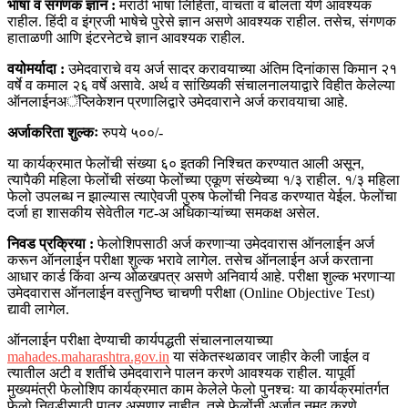
भाषा व संगणक ज्ञान :
मराठी भाषा लिहिता, वाचता व बोलता येणे आवश्यक
राहील. हिंदी व इंग्रजी भाषेचे पुरेसे ज्ञान असणे आवश्यक राहील. तसेच, संगणक
हाताळणी आणि इंटरनेटचे ज्ञान आवश्यक राहील.
वयोमर्यादा :
उमेदवाराचे वय अर्ज सादर करावयाच्या अंतिम दिनांकास किमान २१
वर्षे व कमाल २६ वर्षे असावे. अर्थ व सांख्यिकी संचालनालयाद्वारे विहीत केलेल्या
ऑनलाईनअॅप्लिकेशन प्रणालिद्वारे उमेदवाराने अर्ज करावयाचा आहे.
अर्जाकरिता शुल्कः
रुपये ५००/-
या कार्यक्रमात फेलोंची संख्या ६० इतकी निश्चित करण्यात आली असून,
त्यापैकी महिला फेलोंची संख्या फेलोंच्या एकूण संख्येच्या १/३ राहील. १/३ महिला
फेलो उपलब्ध न झाल्यास त्याऐवजी पुरुष फेलोंची निवड करण्यात येईल. फेलोंचा
दर्जा हा शासकीय सेवेतील गट-अ अधिकाऱ्यांच्या समकक्ष असेल.
निवड प्रक्रिया :
फेलोशिपसाठी अर्ज करणाऱ्या उमेदवारास ऑनलाईन अर्ज
करून ऑनलाईन परीक्षा शुल्क भरावे लागेल. तसेच ऑनलाईन अर्ज करताना
आधार कार्ड किंवा अन्य ओळखपत्र असणे अनिवार्य आहे. परीक्षा शुल्क भरणाऱ्या
उमेदवारास ऑनलाईन वस्तुनिष्ठ चाचणी परीक्षा (Online Objective Test)
द्यावी लागेल.
ऑनलाईन परीक्षा देण्याची कार्यपद्धती संचालनालयाच्या
mahades.maharashtra.gov.in
या संकेतस्थळावर जाहीर केली जाईल व
त्यातील अटी व शर्तीचे उमेदवाराने पालन करणे आवश्यक राहील. यापूर्वी
मुख्यमंत्री फेलोशिप कार्यक्रमात काम केलेले फेलो पुनश्चः या कार्यक्रमांतर्गत
फेलो निवडीसाठी पात्र असणार नाहीत. तसे फेलोंनी अर्जात नमूद करणे