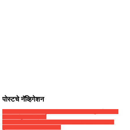
पोस्टचे नॅव्हिगेशन
ह.भ.प. निवृत्ती महाराज देशमुख (इंदोरीकर महाराज) यांना ‘गुरुवर्य शंकरराव
कानिटकर पुरस्कार’ प्रदान
‘बंगालमध्ये वक्फ कायदा लागू होणार नाही’, ममता बॅनर्जींकडून भूमिकेचा
पुनरुच्चार, लोकांना केले ‘हे’ आवाहन