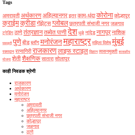
Tags
कोरोना
अर्थकारण
अहिल्यानगर
काम-धंदा
अमरावती
कोल्हापूर
इतर
क्राईम
क्रीडा
ग्लोबल
गॅझेट्स
छत्रपती संभाजी नगर
जळगाव
देश
नागपूर
तंत्रज्ञान
तब्येत पाणी
ठाणे
नाशिक
नांदेड
ट्रेडिंग
धुळे
महाराष्ट्र
मुंबई
पुणे
मनोरंजन
बीड
ब्लॉग
महिला विशेष
पाककृती
राजकारण
लाइफ स्टाइल
रत्नागिरी
व्यसनमुक्ती
रक्‍तदान
विज्ञान
शासकीय
शैक्षणिक
शेती
सोलापूर
सातारा
योजना
काही निवडक श्रेणी
राजकारण
अर्थकारण
मनोरंजन
महाराष्ट्र
अमरावती
अहिल्यानगर
छत्रपती संभाजी नगर
कोल्हापूर
जळगाव
ठाणे