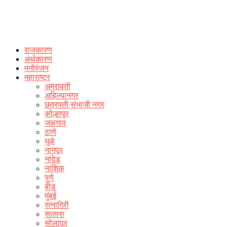
राजकारण
अर्थकारण
मनोरंजन
महाराष्ट्र
अमरावती
अहिल्यानगर
छत्रपती संभाजी नगर
कोल्हापूर
जळगाव
ठाणे
धुळे
नागपूर
नांदेड
नाशिक
पुणे
बीड
मुंबई
रत्नागिरी
सातारा
सोलापूर