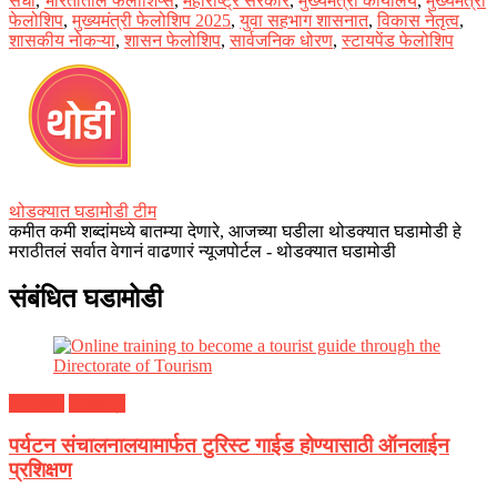
संधी
,
भारतातील फेलोशिप्स
,
महाराष्ट्र सरकार
,
मुख्यमंत्री कार्यालय
,
मुख्यमंत्री
फेलोशिप
,
मुख्यमंत्री फेलोशिप 2025
,
युवा सहभाग शासनात
,
विकास नेतृत्व
,
शासकीय नोकऱ्या
,
शासन फेलोशिप
,
सार्वजनिक धोरण
,
स्टायपेंड फेलोशिप
थोडक्यात घडामोडी टीम
कमीत कमी शब्दांमध्ये बातम्या देणारे, आजच्या घडीला थोडक्यात घडामोडी हे
मराठीतलं सर्वात वेगानं वाढणारं न्यूजपोर्टल - थोडक्यात घडामोडी
संबंधित घडामोडी
काम-धंदा
महाराष्ट्र
पर्यटन संचालनालयामार्फत टुरिस्ट गाईड होण्यासाठी ऑनलाईन
प्रशिक्षण