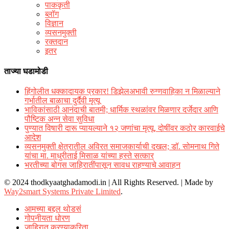
पाककृती
ब्लॉग
विज्ञान
व्यसनमुक्ती
रक्‍तदान
इतर
ताज्या घडामोडी
हिंगोलीत धक्कादायक प्रकार! डिझेलअभावी रुग्णवाहिका न मिळाल्याने
गर्भातील बाळाचा दुर्दैवी मृत्यू
भाविकांसाठी आनंदाची बातमी; धार्मिक स्थळांवर मिळणार दर्जेदार आणि
पौष्टिक अन्न सेवा सुविधा
पुण्यात विषारी दारू प्यायल्याने १२ जणांचा मृत्यू, दोषींवर कठोर कारवाईचे
आदेश
व्यसनमुक्ती क्षेत्रातील अविरत समाजकार्याची दखल; डॉ. सोमनाथ गिते
यांचा मा. माधुरीताई मिसाळ यांच्या हस्ते सत्कार
भरतीच्या बोगस जाहिरातींपासून सावध राहण्याचे आवाहन
© 2024 thodkyaatghadamodi.in | All Rights Reserved.
|
Made by
Way2smart Systems Private Limited
.
आमच्या बद्दल थोडसं
गोपनीयता धोरण
जाहिरात करण्याकरिता