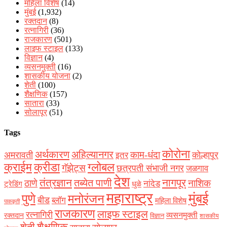
महिला विशेष
(14)
मुंबई
(1,932)
रक्‍तदान
(8)
रत्नागिरी
(36)
राजकारण
(501)
लाइफ स्टाइल
(133)
विज्ञान
(4)
व्यसनमुक्ती
(16)
शासकीय योजना
(2)
शेती
(100)
शैक्षणिक
(157)
सातारा
(33)
सोलापूर
(51)
Tags
कोरोना
अर्थकारण
अहिल्यानगर
काम-धंदा
अमरावती
कोल्हापूर
इतर
क्राईम
क्रीडा
ग्लोबल
गॅझेट्स
छत्रपती संभाजी नगर
जळगाव
देश
नागपूर
तंत्रज्ञान
तब्येत पाणी
ठाणे
नाशिक
नांदेड
ट्रेडिंग
धुळे
महाराष्ट्र
मुंबई
पुणे
मनोरंजन
बीड
ब्लॉग
महिला विशेष
पाककृती
राजकारण
लाइफ स्टाइल
रत्नागिरी
व्यसनमुक्ती
रक्‍तदान
विज्ञान
शासकीय
शैक्षणिक
शेती