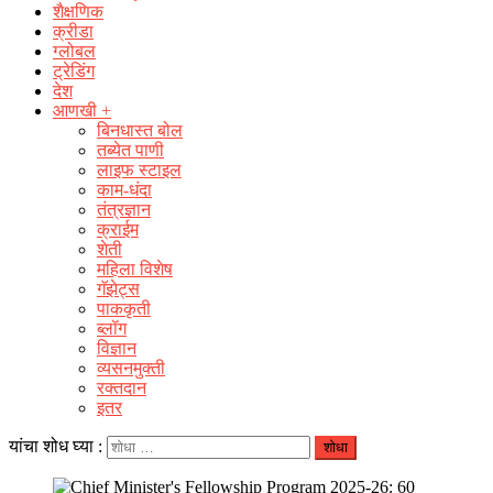
शैक्षणिक
क्रीडा
ग्लोबल
ट्रेडिंग
देश
आणखी +
बिनधास्त बोल
तब्येत पाणी
लाइफ स्टाइल
काम-धंदा
तंत्रज्ञान
क्राईम
शेती
महिला विशेष
गॅझेट्स
पाककृती
ब्लॉग
विज्ञान
व्यसनमुक्ती
रक्‍तदान
इतर
यांचा शोध घ्या :