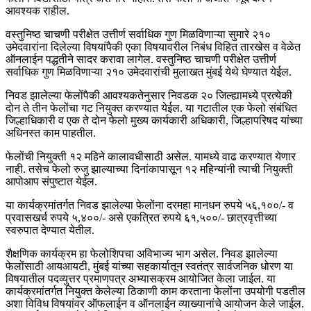
आवश्यक राहील.
वस्तुनिष्ठ चाचणी परीक्षेत उत्तीर्ण सर्वाधिक गुण मिळविणाऱ्या सुमारे २१०
उमेदवारांना दिलेल्या विषयांपैकी एका विषयावरील निबंध विहित तारखेस व वेळेत
ऑनलाईन पद्धतीने सादर करावा लागेल. वस्तुनिष्ठ चाचणी परीक्षेत उत्तीर्ण
सर्वाधिक गुण मिळविणाऱ्या २१० उमेदवारांची मुलाखत मुंबई येथे घेण्यात येईल.
निवड झालेल्या फेलोंपैकी आवश्यकतेनुसार निवडक २० जिल्ह्यामध्ये प्रत्येकी
दोन ते तीन फेलोंचा गट नियुक्त करण्यात येईल. या गटातील एक फेलो संबंधित
जिल्हाधिकारी व एक ते दोन फेलो मुख्य कार्यकारी अधिकारी, जिल्हापरिषद यांच्या
अधिनस्त काम पाहतील.
फेलोंची नियुक्ती १२ महिने कालावधीसाठी असेल. यामध्ये वाढ करण्यात येणार
नाही. तसेच फेलो रुजु झाल्याच्या दिनांकापासून १२ महिन्यांनी त्याची नियुक्ती
आपोआप संपुष्टात येईल.
या कार्यक्रमांतर्गत निवड झालेल्या फेलोंना दरमहा मानधन रुपये ५६,१००/- व
प्रवासखर्च रुपये ५,४००/- असे एकत्रित रुपये ६१,५००/- छात्रवृत्तीच्या
स्वरुपात देण्यात येतील.
शैक्षणिक कार्यक्रम हा फेलोशिपचा अविभाज्य भाग असेल. निवड झालेल्या
फेलोंसाठी आयआयटी, मुंबई यांच्या सहकार्यातून स्वतंत्र सार्वजनिक धोरण या
विषयातील पदव्युत्तर प्रमाणपत्र अभ्यासक्रम आयोजित केला जाईल. या
कार्यक्रमांतर्गत नियुक्त केलेल्या ठिकाणी काम करताना फेलोंना उपयोगी पडतील
अशा विविध विषयांवर ऑफलाईन व ऑनलाईन व्याख्यानांचे आयोजन केले जाईल.