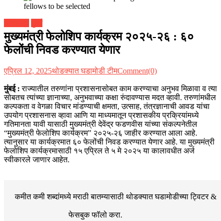
महाराष्ट्र
मुंबई
मुख्यमंत्री फेलोशिप कार्यक्रम २०२५-२६ : ६०
फेलोंची निवड करण्यात येणार
एप्रिल 12, 2025
थोडक्यात घडामोडी टीम
Comment(0)
मुंबई :
राज्यातील तरुणांना प्रशासनासोबत काम करण्याचा अनुभव मिळावा व त्या
सोबतच त्यांच्या ज्ञानाच्या, अनुभवाच्या कक्षा रुंदावण्यास मदत व्हावी. तरुणांमधील
कल्पकता व वेगळा विचार मांडण्याची क्षमता, उत्साह, तंत्रज्ञानाची आवड यांचा
उपयोग प्रशासनास व्हावा आणि या माध्यमातून प्रशासकीय प्रक्रियांमध्ये
गतिमानता यावी यासाठी मुख्यमंत्री देवेंद्र फडणवीस यांच्या संकल्पनेतील
“मुख्यमंत्री फेलोशिप कार्यक्रम” २०२५-२६ जाहीर करण्यात आला आहे.
त्यानुसार या कार्यक्रमात ६० फेलोंची निवड करण्यात येणार आहे. या मुख्यमंत्री
फेलोशिप कार्यक्रमासाठी १५ एप्रिल ते ५ मे २०२५ या कालावधीत अर्ज
स्वीकारले जाणार आहेत.
कमीत कमी शब्दांमध्ये मराठी बातम्यासाठी थोडक्यात घडामोडीच्या
ट्विटर &
फेसबुक
फॉलो करा.