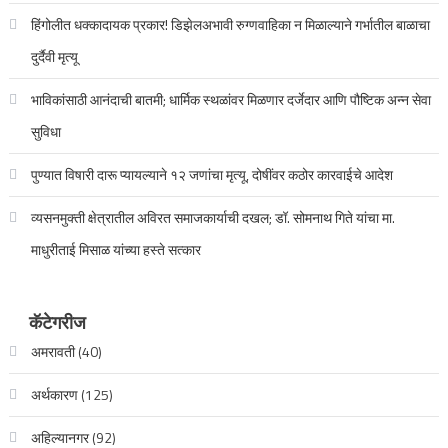
हिंगोलीत धक्कादायक प्रकार! डिझेलअभावी रुग्णवाहिका न मिळाल्याने गर्भातील बाळाचा
दुर्दैवी मृत्यू
भाविकांसाठी आनंदाची बातमी; धार्मिक स्थळांवर मिळणार दर्जेदार आणि पौष्टिक अन्न सेवा
सुविधा
पुण्यात विषारी दारू प्यायल्याने १२ जणांचा मृत्यू, दोषींवर कठोर कारवाईचे आदेश
व्यसनमुक्ती क्षेत्रातील अविरत समाजकार्याची दखल; डॉ. सोमनाथ गिते यांचा मा.
माधुरीताई मिसाळ यांच्या हस्ते सत्कार
कॅटेगरीज
अमरावती
(40)
अर्थकारण
(125)
अहिल्यानगर
(92)