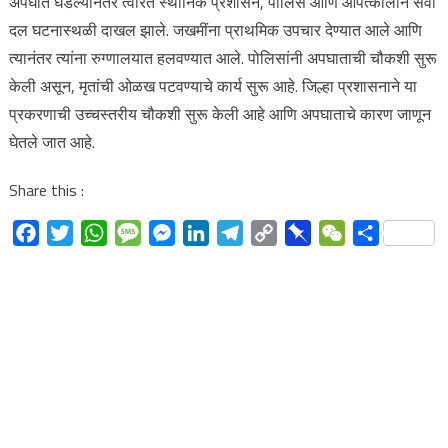
अपघात घडल्यानंतर त्वरित स्थानिक प्रशासन, पोलिस आणि आपत्कालीन सेवा
दल घटनास्थळी दाखल झाले. जखमींना प्राथमिक उपचार देण्यात आले आणि
त्यानंतर त्यांना रुग्णालयात हलवण्यात आले. पोलिसांनी अपघाताची चौकशी सुरू
केली असून, मृतांची ओळख पटवण्याचे कार्य सुरू आहे. जिल्हा प्रशासनाने या
प्रकरणाची उच्चस्तरीय चौकशी सुरू केली आहे आणि अपघाताचे कारण जाणून
घेतले जात आहे.
Share this :
Facebook
Twitter
WhatsApp
Message
Messenger
LinkedIn
Telegram
Copy
Pinboard
WeChat
Share
Link