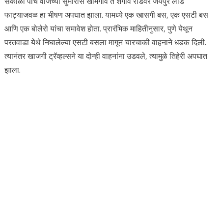
सकाळी पाच वाजेच्या सुमारास खामगाव ते शेगाव रोडवर जयपुर लांडे
फाट्याजवळ हा भीषण अपघात झाला. यामध्ये एक खासगी बस, एक एसटी बस
आणि एक बोलेरो यांचा समावेश होता. प्रारंभिक माहितीनुसार, पुणे येथून
परतवाडा येथे निघालेल्या एसटी बसला मागून चारचाकी वाहनाने धडक दिली.
त्यानंतर खाजगी ट्रॅव्हल्सने या दोन्ही वाहनांना उडवले, त्यामुळे तिहेरी अपघात
झाला.