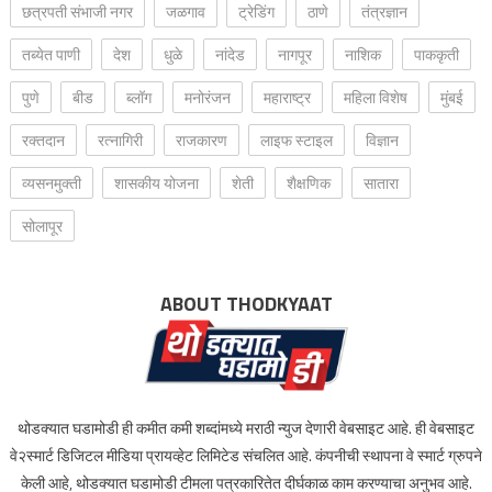
छत्रपती संभाजी नगर
जळगाव
ट्रेडिंग
ठाणे
तंत्रज्ञान
तब्येत पाणी
देश
धुळे
नांदेड
नागपूर
नाशिक
पाककृती
पुणे
बीड
ब्लॉग
मनोरंजन
महाराष्ट्र
महिला विशेष
मुंबई
रक्‍तदान
रत्नागिरी
राजकारण
लाइफ स्टाइल
विज्ञान
व्यसनमुक्ती
शासकीय योजना
शेती
शैक्षणिक
सातारा
सोलापूर
ABOUT THODKYAAT
थोडक्यात घडामोडी ही कमीत कमी शब्दांमध्ये मराठी न्युज देणारी वेबसाइट आहे. ही वेबसाइट
वे२स्मार्ट डिजिटल मीडिया प्रायव्हेट लिमिटेड संचलित आहे. कंपनीची स्थापना वे स्मार्ट ग्रुपने
केली आहे, थोडक्यात घडामोडी टीमला पत्रकारितेत दीर्घकाळ काम करण्याचा अनुभव आहे.