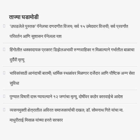
ताज्या घडामोडी
‘उघडलेले पुस्तक’ पॅनेलचा दणदणीत विजय; सर्व १५ उमेदवार विजयी; सर्व प्रवर्गांत
परिवर्तन आणि सुशासन पॅनेलला यश
हिंगोलीत धक्कादायक प्रकार! डिझेलअभावी रुग्णवाहिका न मिळाल्याने गर्भातील बाळाचा
दुर्दैवी मृत्यू
भाविकांसाठी आनंदाची बातमी; धार्मिक स्थळांवर मिळणार दर्जेदार आणि पौष्टिक अन्न सेवा
सुविधा
पुण्यात विषारी दारू प्यायल्याने १२ जणांचा मृत्यू, दोषींवर कठोर कारवाईचे आदेश
व्यसनमुक्ती क्षेत्रातील अविरत समाजकार्याची दखल; डॉ. सोमनाथ गिते यांचा मा.
माधुरीताई मिसाळ यांच्या हस्ते सत्कार