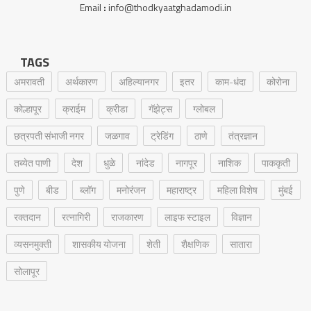
Email
:
info@thodkyaatghadamodi.in
TAGS
अमरावती
अर्थकारण
अहिल्यानगर
इतर
काम-धंदा
कोरोना
कोल्हापूर
क्राईम
क्रीडा
गॅझेट्स
ग्लोबल
छत्रपती संभाजी नगर
जळगाव
ट्रेडिंग
ठाणे
तंत्रज्ञान
तब्येत पाणी
देश
धुळे
नांदेड
नागपूर
नाशिक
पाककृती
पुणे
बीड
ब्लॉग
मनोरंजन
महाराष्ट्र
महिला विशेष
मुंबई
रक्‍तदान
रत्नागिरी
राजकारण
लाइफ स्टाइल
विज्ञान
व्यसनमुक्ती
शासकीय योजना
शेती
शैक्षणिक
सातारा
सोलापूर