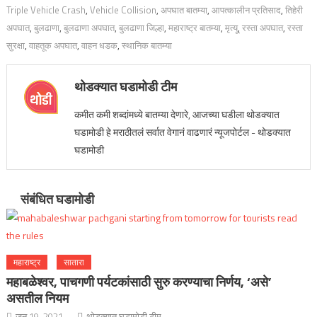
Triple Vehicle Crash
,
Vehicle Collision
,
अपघात बातम्या
,
आपत्कालीन प्रतिसाद
,
तिहेरी
अपघात
,
बुलढाणा
,
बुलढाणा अपघात
,
बुलढाणा जिल्हा
,
महाराष्ट्र बातम्या
,
मृत्यू
,
रस्ता अपघात
,
रस्ता
सुरक्षा
,
वाहतूक अपघात
,
वाहन धडक
,
स्थानिक बातम्या
थोडक्यात घडामोडी टीम
कमीत कमी शब्दांमध्ये बातम्या देणारे, आजच्या घडीला थोडक्यात
घडामोडी हे मराठीतलं सर्वात वेगानं वाढणारं न्यूजपोर्टल - थोडक्यात
घडामोडी
संबंधित घडामोडी
महाराष्ट्र
सातारा
महाबळेश्वर, पाचगणी पर्यटकांसाठी सुरु करण्याचा निर्णय, ‘असे’
असतील नियम
जून 19, 2021
थोडक्यात घडामोडी टीम