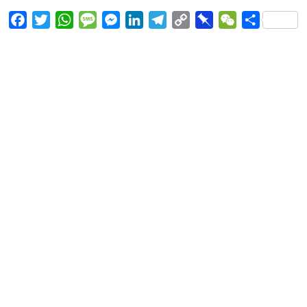
Facebook
Twitter
WhatsApp
Message
Messenger
LinkedIn
Telegram
Copy
Pinboard
WeChat
Share
Link