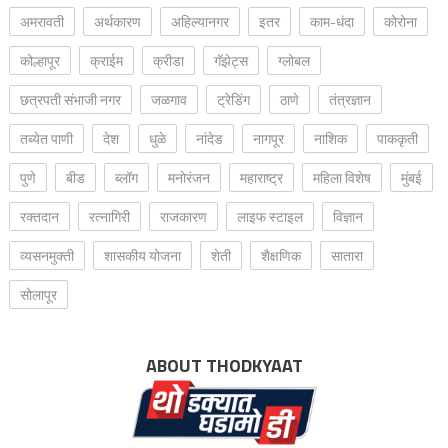
अमरावती
अर्थकारण
अहिल्यानगर
इतर
काम-धंदा
कोरोना
कोल्हापूर
क्राईम
क्रीडा
गॅझेट्स
ग्लोबल
छत्रपती संभाजी नगर
जळगाव
ट्रेडिंग
ठाणे
तंत्रज्ञान
तब्येत पाणी
देश
धुळे
नांदेड
नागपूर
नाशिक
पाककृती
पुणे
बीड
ब्लॉग
मनोरंजन
महाराष्ट्र
महिला विशेष
मुंबई
रक्‍तदान
रत्नागिरी
राजकारण
लाइफ स्टाइल
विज्ञान
व्यसनमुक्ती
शासकीय योजना
शेती
शैक्षणिक
सातारा
सोलापूर
ABOUT THODKYAAT