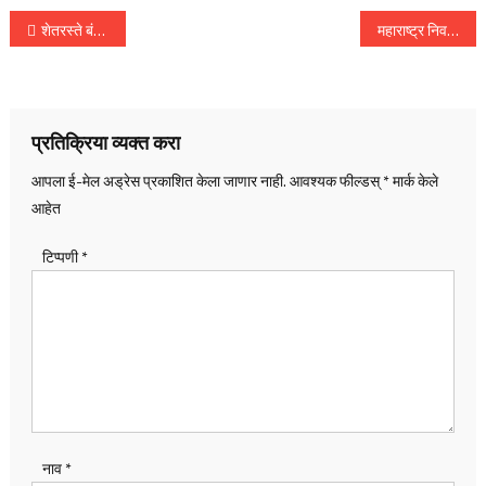
पोस्टचे
शेतरस्ते बंद करणाऱ्यांवर फौजदारी गुन्हे दाखल करा, महसूल मंत्री चंद्रशेखर बावनकुळे यांचे आदेश
महाराष्ट्र निवडणूक निकालांमध्ये छेडछाड केल्याचा आरोप, राहुल गांधींची सुप्रिया सुळे आणि संजय राऊत यांच्यासोबत पत्रकार परिषद
नॅव्हिगेशन
प्रतिक्रिया व्यक्त करा
आपला ई-मेल अड्रेस प्रकाशित केला जाणार नाही.
आवश्यक फील्डस्
*
मार्क केले
आहेत
टिप्पणी
*
नाव
*