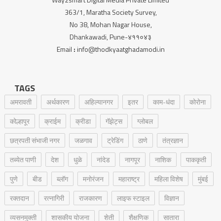
363/1, Maratha Society Survey,
No 38, Mohan Nagar House,
Dhankawadi, Pune-४११०४३
Email
:
info@thodkyaatghadamodi.in
TAGS
अमरावती
अर्थकारण
अहिल्यानगर
इतर
काम-धंदा
कोरोना
कोल्हापूर
क्राईम
क्रीडा
गॅझेट्स
ग्लोबल
छत्रपती संभाजी नगर
जळगाव
ट्रेडिंग
ठाणे
तंत्रज्ञान
तब्येत पाणी
देश
धुळे
नांदेड
नागपूर
नाशिक
पाककृती
पुणे
बीड
ब्लॉग
मनोरंजन
महाराष्ट्र
महिला विशेष
मुंबई
रक्‍तदान
रत्नागिरी
राजकारण
लाइफ स्टाइल
विज्ञान
व्यसनमुक्ती
शासकीय योजना
शेती
शैक्षणिक
सातारा