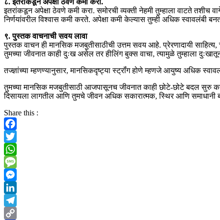
८. इतरांकडून अपेक्षा ठेवणे कमी करा.
इतरांकडून अपेक्षा ठेवणे कमी करा. समोरची व्यक्ती नेहमी तुम्हाला वाटते तशीच
निर्णयांवरील विश्वास कमी करते. अपेक्षा कमी केल्यास तुम्ही अधिक स्वावलंबी बनत
९. पुस्तक वाचनाची सवय लावा
पुस्तक वाचन ही मानसिक मजबुतीसाठीची उत्तम सवय आहे. प्रेरणादायी साहित्य, चर
तुमच्या जीवनात काही दुःख असेल तर हीलिंग बुक्स वाचा, त्यामुळे तुम्हाला दुःखा
तज्ज्ञांच्या म्हणण्यानुसार, मानसिकदृष्ट्या स्ट्रॉंग होणे म्हणजे आयुष्य अधिक 
तुमच्या मानसिक मजबुतीसाठी आजपासूनच जीवनात काही छोटे-छोटे बदल सुरु करा –
दिसायला लागतील आणि तुमचे जीवन अधिक सकारात्मक, स्थिर आणि समाधानी ब
Share this :
Facebook
Twitter
WhatsApp
Message
Messenger
LinkedIn
Telegram