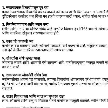
२. नकारात्मक विचारांपासून दूर रहा
मनात नकारात्मक विचारांचे वर्चस्व वाढले की तणाव आणि चिंता वाढतात. अशा वेळी
दृष्टिकोनात रूपांतर करा किंवा मन हलके करण्यासाठी ध्यान, संगीत यांचा आधार घ
३. नियमित व्यायाम आणि ध्यान करा
शरीर आणि मन यांचा घनिष्ठ संबंध आहे. दररोज किमान ३० मिनिटे चालणे, योगाभ्यास
आणि मानसिक संतुलन राखण्यास मदत होते.
४. स्वतःची काळजी घ्या
मानसिक बळ वाढवण्यासाठी शरीराची काळजी घेणे महत्त्वाचे आहे. संतुलित आहार,
लक्ष देणे देखील मानसिक स्वास्थ्यासाठी आवश्यक आहे.
५. संकटांना संधी म्हणून पाहा
जीवनात संकटे आणि अडचणी येणे सामान्य आहे. मानसिकदृष्ट्या मजबूत व्यक्ती स
बळकट करते.
६. सकारात्मक लोकांशी संबंध ठेवा
ज्यांच्यासोबत आपण वेळ घालवतो, त्यांच्या विचारांचा आपल्यावर प्रभाव होतो. 
दूर ठेवतो. अनेकदा कमी बोलणाऱ्या, गर्दीमध्ये न जाता एकटं राहणाऱ्या लोकांना 
राहतात.
७. सतत शिकत रहा आणि स्वतःला सुधारत राहा
ज्ञान, कौशल्ये आणि अनुभव मिळवत राहणे मानसिक मजबुती वाढवते. नवीन गोष्टी श