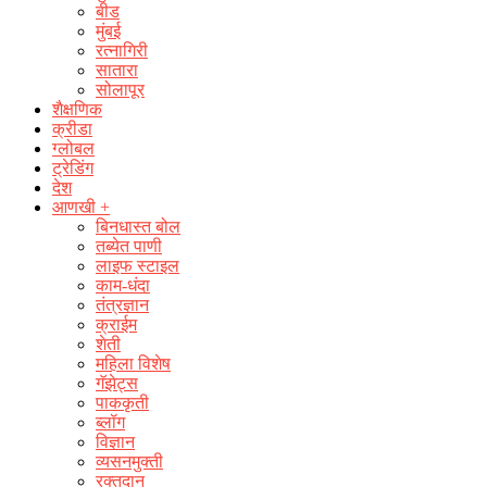
बीड
मुंबई
रत्नागिरी
सातारा
सोलापूर
शैक्षणिक
क्रीडा
ग्लोबल
ट्रेडिंग
देश
आणखी +
बिनधास्त बोल
तब्येत पाणी
लाइफ स्टाइल
काम-धंदा
तंत्रज्ञान
क्राईम
शेती
महिला विशेष
गॅझेट्स
पाककृती
ब्लॉग
विज्ञान
व्यसनमुक्ती
रक्‍तदान