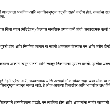
 आपल्याला भावनिक आणि मानसिकदृष्ट्या स्ट्रॉंग राहणे कठीण होते. तज्ज्ञांचा सल
्या.
 किंवा ध्यान (मेडिटेशन) केल्यास मानसिक तणाव कमी होतो, सकारात्मक ऊर्जा वाढते
 पुरेशी झोप आणि नियमित व्यायाम या सवयी आत्मसात केल्यास मन आणि शरीर दोन्ह
ंकटांना आव्हान म्हणून पाहतो आणि त्यातून शिकण्याचा प्रयत्न करतो. प्रत्येक
त्यामुळे नेहमी प्रेरणादायी, सकारात्मक आणि उत्साही लोकांसोबत राहा. अशा लोका
मानसिकदृष्ट्या मजबूत मानले जाते. हे लोक आपल्या विचारांवर आणि भावनांवर लक्ष क
िकल्याने आत्मविश्वास वाढतो, मन लवचिक होते आणि आव्हानांना सामोरे जाण्याची 