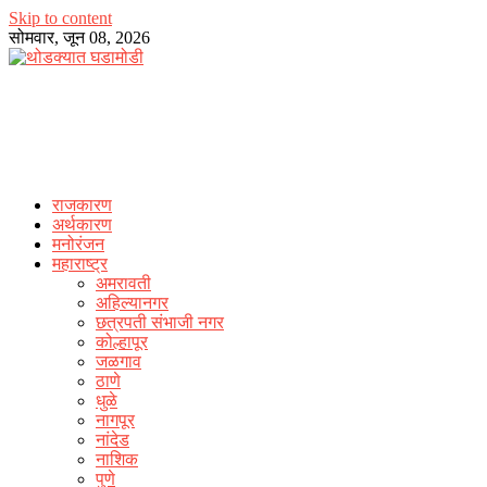
Skip to content
सोमवार, जून 08, 2026
राजकारण
अर्थकारण
मनोरंजन
महाराष्ट्र
अमरावती
अहिल्यानगर
छत्रपती संभाजी नगर
कोल्हापूर
जळगाव
ठाणे
धुळे
नागपूर
नांदेड
नाशिक
पुणे