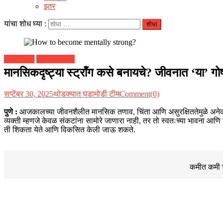
इतर
यांचा शोध घ्या :
तब्येत पाणी
लाइफ स्टाइल
मानसिकदृष्ट्या स्ट्रॉंग कसे बनायचे? जीवनात ‘या’
सप्टेंबर 30, 2025
थोडक्यात घडामोडी टीम
Comment(0)
पुणे :
आजकालच्या जीवनशैलीत मानसिक तणाव, चिंता आणि असुरक्षिततेमुळे अनेक जण मन
व्यक्ती म्हणजे केवळ संकटांना सामोरे जाणारा नाही, तर तो स्वतःच्या भावना आण
ती शिकता येते आणि विकसित केली जाऊ शकते.
कमीत कमी शब