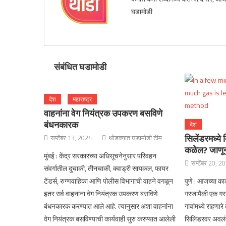
घडामोडी
संबंधित घडामोडी
देश
महाराष्ट्र
वाहनांना वेग नियंत्रक उपकरण बसविणे
बंधनकारक
देश
सिलेंडरमध्ये
सप्टेंबर 13, 2024
थोडक्यात घडामोडी टीम
कळेल? जाणून 
मुंबई : केंद्र सरकारच्या अधिसूचनेनुसार परिवहन
सप्टेंबर 20, 2
संवर्गातील दुचाकी, तीनचाकी, क्वाड्री सायकल, फायर
टेंडर्स, रुग्णवाहिका आणि पोलीस विभागाची वाहने वगळून
पुणे : आजच्या क
इतर सर्व वाहनांना वेग नियंत्रक उपकरण बसविणे
गरजांपैकी एक ग
बंधनकारक करण्यात आले आहे. त्यानुसार अशा वाहनांना
गावांमध्ये राहणार
वेग नियंत्रक बसविण्याची कार्यवाही सुरु करण्यात आलेली
सिलिंडरवर अवलंब