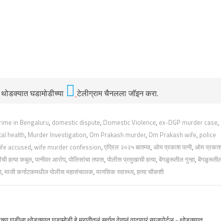
ी थोडक्यात घडामोडीच्या
टेलीग्राम चैनलला जॉइन करा.
rime in Bengaluru
,
domestic dispute
,
Domestic Violence
,
ex-DGP murder case
,
al health
,
Murder Investigation
,
Om Prakash murder
,
Om Prakash wife
,
police
ife accused
,
wife murder confession
,
एप्रिल २०२५ बातम्या
,
ओम प्रकाश पत्नी
,
ओम प्रका
नीची हत्या कबूल
,
पत्नीवर आरोप
,
पोलिसांचा तपास
,
पोलीस प्रमुखाची हत्या
,
बेंगळुरूतील गुन्हा
,
बेंगळुरूती
ण
,
माजी कर्नाटकमधील पोलीस महासंचालक
,
मानसिक स्वास्थ्य
,
हत्या चौकशी
जच्या घडीला थोडक्यात घडामोडी हे मराठीतलं सर्वात वेगानं वाढणारं न्यूजपोर्टल - थोडक्यात