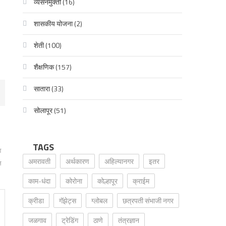
व्यसनमुक्ती
(16)
शासकीय योजना
(2)
शेती
(100)
शैक्षणिक
(157)
सातारा
(33)
सोलापूर
(51)
TAGS
श
अमरावती
अर्थकारण
अहिल्यानगर
इतर
ल
काम-धंदा
कोरोना
कोल्हापूर
क्राईम
क्रीडा
गॅझेट्स
ग्लोबल
छत्रपती संभाजी नगर
जळगाव
ट्रेडिंग
ठाणे
तंत्रज्ञान