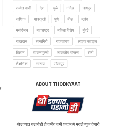
तब्येत पाणी
देश
धुळे
नांदेड
नागपूर
नाशिक
पाककृती
पुणे
बीड
ब्लॉग
मनोरंजन
महाराष्ट्र
महिला विशेष
मुंबई
रक्‍तदान
रत्नागिरी
राजकारण
लाइफ स्टाइल
विज्ञान
व्यसनमुक्ती
शासकीय योजना
शेती
शैक्षणिक
सातारा
सोलापूर
ABOUT THODKYAAT
र
स
थोडक्यात घडामोडी ही कमीत कमी शब्दांमध्ये मराठी न्युज देणारी