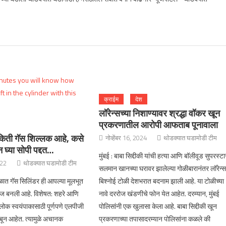
क्राईम
देश
लॉरेन्सच्या निशाण्यावर श्रद्धा वॉकर खून
प्रकरणातील आरोपी आफताब पूनावाला
 किती गॅस शिल्लक आहे, कसे
नोव्हेंबर 16, 2024
थोडक्यात घडामोडी टीम
घ्या सोपी पद्दत…
मुंबई : बाबा सिद्दीकी यांची हत्या आणि बॉलीवूड सुपरस्टा
022
थोडक्यात घडामोडी टीम
सलमान खानच्या घरावर झालेल्या गोळीबारानंतर लॉरेन्
ाळात गॅस सिलिंडर ही आपल्या मूलभूत
बिश्नोई टोळी देशभरात बदनाम झाली आहे. या टोळीच्या
रज बनली आहे. विशेषत: शहरे आणि
नावे दररोज खंडणीचे फोन येत आहेत. दरम्यान, मुंबई
े लोक स्वयंपाकासाठी पूर्णपणे एलपीजी
पोलिसांनी एक खुलासा केला आहे. बाबा सिद्दीकी खून
ून आहेत. त्यामुळे अचानक
प्रकरणाच्या तपासादरम्यान पोलिसांना कळले की