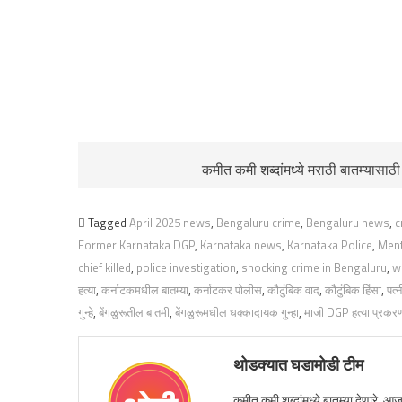
कमीत कमी शब्दांमध्ये मराठी बातम्यासाठ
Tagged
April 2025 news
,
Bengaluru crime
,
Bengaluru news
,
c
Former Karnataka DGP
,
Karnataka news
,
Karnataka Police
,
Ment
chief killed
,
police investigation
,
shocking crime in Bengaluru
,
w
हत्या
,
कर्नाटकमधील बातम्या
,
कर्नाटकर पोलीस
,
कौटुंबिक वाद
,
कौटुंबिक हिंसा
,
पत्
गुन्हे
,
बेंगळुरूतील बातमी
,
बेंगळुरूमधील धक्कादायक गुन्हा
,
माजी DGP हत्या प्रकर
थोडक्यात घडामोडी टीम
कमीत कमी शब्दांमध्ये बातम्या देणारे, आ