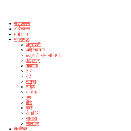
राजकारण
अर्थकारण
मनोरंजन
महाराष्ट्र
अमरावती
अहिल्यानगर
छत्रपती संभाजी नगर
कोल्हापूर
जळगाव
ठाणे
धुळे
नागपूर
नांदेड
नाशिक
पुणे
बीड
मुंबई
रत्नागिरी
सातारा
सोलापूर
शैक्षणिक