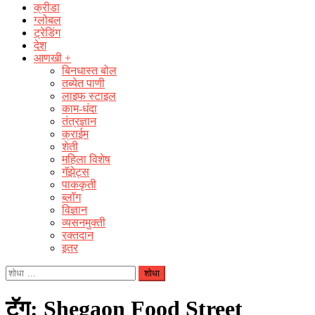
क्रीडा
ग्लोबल
ट्रेडिंग
देश
आणखी +
बिनधास्त बोल
तब्येत पाणी
लाइफ स्टाइल
काम-धंदा
तंत्रज्ञान
क्राईम
शेती
महिला विशेष
गॅझेट्स
पाककृती
ब्लॉग
विज्ञान
व्यसनमुक्ती
रक्‍तदान
इतर
यांचा
शोध
घ्या
टॅग:
Shegaon Food Street
: