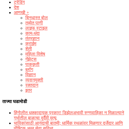
ट्रेडिंग
देश
आणखी +
बिनधास्त बोल
तब्येत पाणी
लाइफ स्टाइल
काम-धंदा
तंत्रज्ञान
क्राईम
शेती
महिला विशेष
गॅझेट्स
पाककृती
ब्लॉग
विज्ञान
व्यसनमुक्ती
रक्‍तदान
इतर
ताज्या घडामोडी
हिंगोलीत धक्कादायक प्रकार! डिझेलअभावी रुग्णवाहिका न मिळाल्याने
गर्भातील बाळाचा दुर्दैवी मृत्यू
भाविकांसाठी आनंदाची बातमी; धार्मिक स्थळांवर मिळणार दर्जेदार आणि
पौष्टिक अन्न सेवा सुविधा