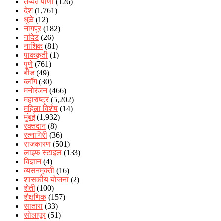
तब्येत पाणी
(126)
देश
(1,761)
धुळे
(12)
नागपूर
(182)
नांदेड
(26)
नाशिक
(81)
पाककृती
(1)
पुणे
(761)
बीड
(49)
ब्लॉग
(30)
मनोरंजन
(466)
महाराष्ट्र
(5,202)
महिला विशेष
(14)
मुंबई
(1,932)
रक्‍तदान
(8)
रत्नागिरी
(36)
राजकारण
(501)
लाइफ स्टाइल
(133)
विज्ञान
(4)
व्यसनमुक्ती
(16)
शासकीय योजना
(2)
शेती
(100)
शैक्षणिक
(157)
सातारा
(33)
सोलापूर
(51)