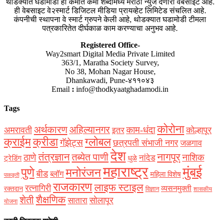
थोडक्यात घडामोडी ही कमीत कमी शब्दांमध्ये मराठी न्युज देणारी वेबसाइट आहे.
ही वेबसाइट वे२स्मार्ट डिजिटल मीडिया प्रायव्हेट लिमिटेड संचलित आहे.
कंपनीची स्थापना वे स्मार्ट ग्रुपने केली आहे, थोडक्यात घडामोडी टीमला
पत्रकारितेत दीर्घकाळ काम करण्याचा अनुभव आहे.
Registered Office-
Way2smart Digital Media Private Limited
363/1, Maratha Society Survey,
No 38, Mohan Nagar House,
Dhankawadi, Pune-४११०४३
Email
:
info@thodkyaatghadamodi.in
Tags
कोरोना
अर्थकारण
अहिल्यानगर
काम-धंदा
अमरावती
कोल्हापूर
इतर
क्राईम
क्रीडा
ग्लोबल
गॅझेट्स
छत्रपती संभाजी नगर
जळगाव
देश
नागपूर
तंत्रज्ञान
तब्येत पाणी
ठाणे
नाशिक
नांदेड
ट्रेडिंग
धुळे
महाराष्ट्र
मुंबई
पुणे
मनोरंजन
बीड
ब्लॉग
महिला विशेष
पाककृती
राजकारण
लाइफ स्टाइल
रत्नागिरी
व्यसनमुक्ती
रक्‍तदान
विज्ञान
शासकीय
शैक्षणिक
शेती
सोलापूर
सातारा
योजना