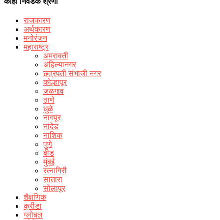
काही निवडक श्रेणी
राजकारण
अर्थकारण
मनोरंजन
महाराष्ट्र
अमरावती
अहिल्यानगर
छत्रपती संभाजी नगर
कोल्हापूर
जळगाव
ठाणे
धुळे
नागपूर
नांदेड
नाशिक
पुणे
बीड
मुंबई
रत्नागिरी
सातारा
सोलापूर
शैक्षणिक
क्रीडा
ग्लोबल