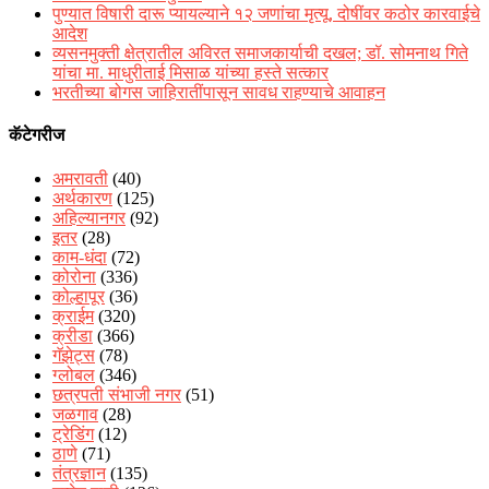
पुण्यात विषारी दारू प्यायल्याने १२ जणांचा मृत्यू, दोषींवर कठोर कारवाईचे
आदेश
व्यसनमुक्ती क्षेत्रातील अविरत समाजकार्याची दखल; डॉ. सोमनाथ गिते
यांचा मा. माधुरीताई मिसाळ यांच्या हस्ते सत्कार
भरतीच्या बोगस जाहिरातींपासून सावध राहण्याचे आवाहन
कॅटेगरीज
अमरावती
(40)
अर्थकारण
(125)
अहिल्यानगर
(92)
इतर
(28)
काम-धंदा
(72)
कोरोना
(336)
कोल्हापूर
(36)
क्राईम
(320)
क्रीडा
(366)
गॅझेट्स
(78)
ग्लोबल
(346)
छत्रपती संभाजी नगर
(51)
जळगाव
(28)
ट्रेडिंग
(12)
ठाणे
(71)
तंत्रज्ञान
(135)