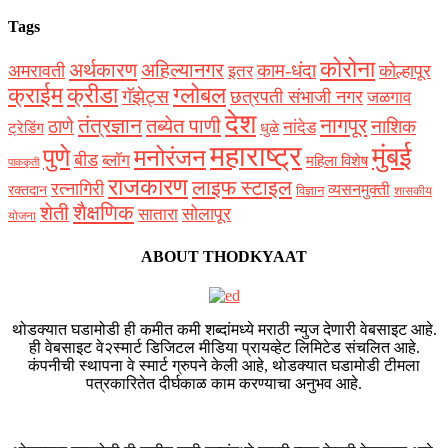
Tags
कोरोना
अर्थकारण
अहिल्यानगर
काम-धंदा
अमरावती
कोल्हापूर
इतर
क्राईम
क्रीडा
ग्लोबल
गॅझेट्स
छत्रपती संभाजी नगर
जळगाव
देश
नागपूर
तंत्रज्ञान
तब्येत पाणी
ठाणे
नाशिक
नांदेड
ट्रेडिंग
धुळे
महाराष्ट्र
मुंबई
पुणे
मनोरंजन
बीड
ब्लॉग
महिला विशेष
पाककृती
राजकारण
लाइफ स्टाइल
रत्नागिरी
व्यसनमुक्ती
रक्‍तदान
विज्ञान
शासकीय
शैक्षणिक
शेती
सोलापूर
सातारा
योजना
ABOUT THODKYAAT
थोडक्यात घडामोडी ही कमीत कमी शब्दांमध्ये मराठी न्युज देणारी वेबसाइट आहे.
ही वेबसाइट वे२स्मार्ट डिजिटल मीडिया प्रायव्हेट लिमिटेड संचलित आहे.
कंपनीची स्थापना वे स्मार्ट ग्रुपने केली आहे, थोडक्यात घडामोडी टीमला
पत्रकारितेत दीर्घकाळ काम करण्याचा अनुभव आहे.