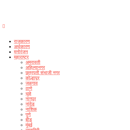
राजकारण
अर्थकारण
मनोरंजन
महाराष्ट्र
अमरावती
अहिल्यानगर
छत्रपती संभाजी नगर
कोल्हापूर
जळगाव
ठाणे
धुळे
नागपूर
नांदेड
नाशिक
पुणे
बीड
मुंबई