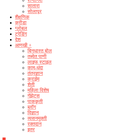
रत्नागिरी
सातारा
सोलापूर
शैक्षणिक
क्रीडा
ग्लोबल
ट्रेडिंग
देश
आणखी +
बिनधास्त बोल
तब्येत पाणी
लाइफ स्टाइल
काम-धंदा
तंत्रज्ञान
क्राईम
शेती
महिला विशेष
गॅझेट्स
पाककृती
ब्लॉग
विज्ञान
व्यसनमुक्ती
रक्‍तदान
इतर