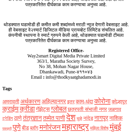
पत्रकारितेत दीर्घकाळ काम करण्याचा अनुभव आहे.
थोडक्यात घडामोडी ही कमीत कमी शब्दांमध्ये मराठी न्युज देणारी वेबसाइट आहे.
ही वेबसाइट वे२स्मार्ट डिजिटल मीडिया प्रायव्हेट लिमिटेड संचलित आहे.
कंपनीची स्थापना वे स्मार्ट ग्रुपने केली आहे, थोडक्यात घडामोडी टीमला
पत्रकारितेत दीर्घकाळ काम करण्याचा अनुभव आहे.
Registered Office-
Way2smart Digital Media Private Limited
363/1, Maratha Society Survey,
No 38, Mohan Nagar House,
Dhankawadi, Pune-४११०४३
Email
:
info@thodkyaatghadamodi.in
Tags
कोरोना
अर्थकारण
अहिल्यानगर
काम-धंदा
अमरावती
कोल्हापूर
इतर
क्राईम
क्रीडा
ग्लोबल
गॅझेट्स
छत्रपती संभाजी नगर
जळगाव
देश
नागपूर
तंत्रज्ञान
तब्येत पाणी
ठाणे
नाशिक
नांदेड
ट्रेडिंग
धुळे
महाराष्ट्र
मुंबई
पुणे
मनोरंजन
बीड
ब्लॉग
महिला विशेष
पाककृती