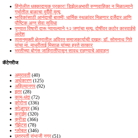
हिंगोलीत धक्कादायक प्रकार! डिझेलअभावी रुग्णवाहिका न मिळाल्याने
गर्भातील बाळाचा दुर्दैवी मृत्यू
भाविकांसाठी आनंदाची बातमी; धार्मिक स्थळांवर मिळणार दर्जेदार आणि
पौष्टिक अन्न सेवा सुविधा
पुण्यात विषारी दारू प्यायल्याने १२ जणांचा मृत्यू, दोषींवर कठोर कारवाईचे
आदेश
व्यसनमुक्ती क्षेत्रातील अविरत समाजकार्याची दखल; डॉ. सोमनाथ गिते
यांचा मा. माधुरीताई मिसाळ यांच्या हस्ते सत्कार
भरतीच्या बोगस जाहिरातींपासून सावध राहण्याचे आवाहन
कॅटेगरीज
अमरावती
(40)
अर्थकारण
(125)
अहिल्यानगर
(92)
इतर
(28)
काम-धंदा
(72)
कोरोना
(336)
कोल्हापूर
(36)
क्राईम
(320)
क्रीडा
(366)
गॅझेट्स
(78)
ग्लोबल
(346)
छत्रपती संभाजी नगर
(51)