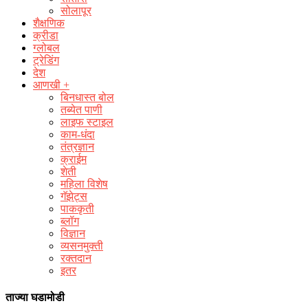
सोलापूर
शैक्षणिक
क्रीडा
ग्लोबल
ट्रेडिंग
देश
आणखी +
बिनधास्त बोल
तब्येत पाणी
लाइफ स्टाइल
काम-धंदा
तंत्रज्ञान
क्राईम
शेती
महिला विशेष
गॅझेट्स
पाककृती
ब्लॉग
विज्ञान
व्यसनमुक्ती
रक्‍तदान
इतर
ताज्या घडामोडी