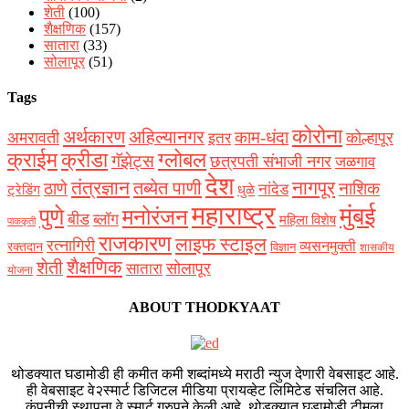
शेती
(100)
शैक्षणिक
(157)
सातारा
(33)
सोलापूर
(51)
Tags
कोरोना
अर्थकारण
अहिल्यानगर
काम-धंदा
अमरावती
कोल्हापूर
इतर
क्राईम
क्रीडा
ग्लोबल
गॅझेट्स
छत्रपती संभाजी नगर
जळगाव
देश
नागपूर
तंत्रज्ञान
तब्येत पाणी
ठाणे
नाशिक
नांदेड
ट्रेडिंग
धुळे
महाराष्ट्र
मुंबई
पुणे
मनोरंजन
बीड
ब्लॉग
महिला विशेष
पाककृती
राजकारण
लाइफ स्टाइल
रत्नागिरी
व्यसनमुक्ती
रक्‍तदान
विज्ञान
शासकीय
शैक्षणिक
शेती
सोलापूर
सातारा
योजना
ABOUT THODKYAAT
थोडक्यात घडामोडी ही कमीत कमी शब्दांमध्ये मराठी न्युज देणारी वेबसाइट आहे.
ही वेबसाइट वे२स्मार्ट डिजिटल मीडिया प्रायव्हेट लिमिटेड संचलित आहे.
कंपनीची स्थापना वे स्मार्ट ग्रुपने केली आहे, थोडक्यात घडामोडी टीमला