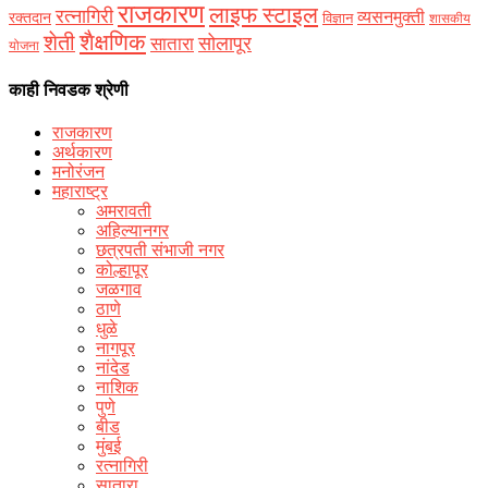
राजकारण
लाइफ स्टाइल
रत्नागिरी
व्यसनमुक्ती
रक्‍तदान
विज्ञान
शासकीय
शैक्षणिक
शेती
सोलापूर
सातारा
योजना
काही निवडक श्रेणी
राजकारण
अर्थकारण
मनोरंजन
महाराष्ट्र
अमरावती
अहिल्यानगर
छत्रपती संभाजी नगर
कोल्हापूर
जळगाव
ठाणे
धुळे
नागपूर
नांदेड
नाशिक
पुणे
बीड
मुंबई
रत्नागिरी
सातारा