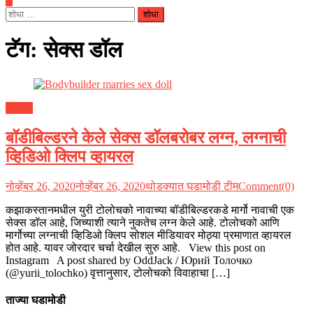
यांचा
शोध
घ्या
टॅग:
सेक्स डॉल
:
ग्लोबल
बॉडीबिल्डरने केले सेक्स डॉलबरोबर लग्न, लग्नाची
व्हिडिओ क्लिप व्हायरल
नोव्हेंबर 26, 2020
नोव्हेंबर 26, 2020
थोडक्यात घडामोडी टीम
Comment(0)
कझाकस्तानमधील युरी टोलोचको नावाच्या बॉडीबिल्डरकडे मार्गो नावाची एक
सेक्स डॉल आहे, जिच्याशी त्याने नुकतेच लग्न केले आहे. टोलोचको आणि
मार्गोच्या लग्नाची व्हिडिओ क्लिप सोशल मीडियावर मोठ्या प्रमाणात व्हायरल
होत आहे. यावर जोरदार चर्चा देखील सुरु आहे. View this post on
Instagram A post shared by OddJack / Юрий Толочко
(@yurii_tolochko) वृत्तानुसार, टोलोचको विवाहाचा […]
ताज्या घडामोडी