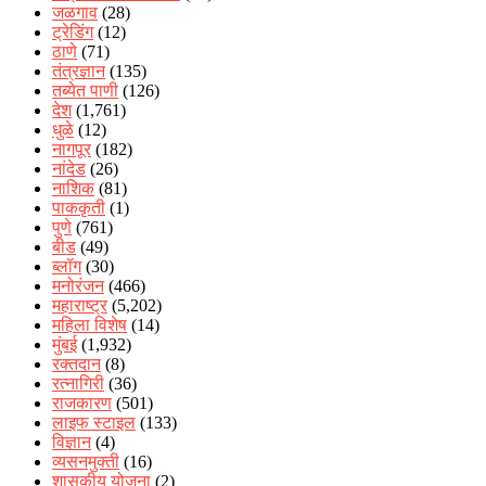
जळगाव
(28)
ट्रेडिंग
(12)
ठाणे
(71)
तंत्रज्ञान
(135)
तब्येत पाणी
(126)
देश
(1,761)
धुळे
(12)
नागपूर
(182)
नांदेड
(26)
नाशिक
(81)
पाककृती
(1)
पुणे
(761)
बीड
(49)
ब्लॉग
(30)
मनोरंजन
(466)
महाराष्ट्र
(5,202)
महिला विशेष
(14)
मुंबई
(1,932)
रक्‍तदान
(8)
रत्नागिरी
(36)
राजकारण
(501)
लाइफ स्टाइल
(133)
विज्ञान
(4)
व्यसनमुक्ती
(16)
शासकीय योजना
(2)