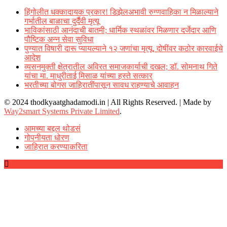
हिंगोलीत धक्कादायक प्रकार! डिझेलअभावी रुग्णवाहिका न मिळाल्याने
गर्भातील बाळाचा दुर्दैवी मृत्यू
भाविकांसाठी आनंदाची बातमी; धार्मिक स्थळांवर मिळणार दर्जेदार आणि
पौष्टिक अन्न सेवा सुविधा
पुण्यात विषारी दारू प्यायल्याने १२ जणांचा मृत्यू, दोषींवर कठोर कारवाईचे
आदेश
व्यसनमुक्ती क्षेत्रातील अविरत समाजकार्याची दखल; डॉ. सोमनाथ गिते
यांचा मा. माधुरीताई मिसाळ यांच्या हस्ते सत्कार
भरतीच्या बोगस जाहिरातींपासून सावध राहण्याचे आवाहन
© 2024 thodkyaatghadamodi.in | All Rights Reserved.
|
Made by
Way2smart Systems Private Limited
.
आमच्या बद्दल थोडसं
गोपनीयता धोरण
जाहिरात करण्याकरिता