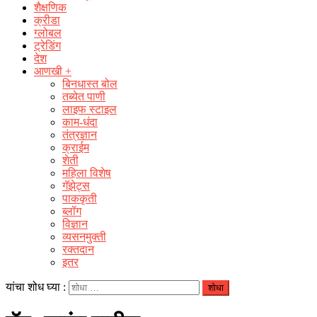
शैक्षणिक
क्रीडा
ग्लोबल
ट्रेडिंग
देश
आणखी +
बिनधास्त बोल
तब्येत पाणी
लाइफ स्टाइल
काम-धंदा
तंत्रज्ञान
क्राईम
शेती
महिला विशेष
गॅझेट्स
पाककृती
ब्लॉग
विज्ञान
व्यसनमुक्ती
रक्‍तदान
इतर
यांचा शोध घ्या :