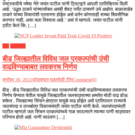
राष्ट्रवादीचे ज्येष्ठ नेते जयंत पाटील यांनी ट्विटद्वारे आपली प्रतिक्रिया दिली
आहे. ‘उद्धव ठाकरे यांच्यासोबत आम्ही शेवट पर्यंत ठामपणे उभे आहोत. बाळासाहेब
ठाकरे यांच्या विचारांशी प्रतारणा होईल असे वर्तन कोणताही सच्चा शिवसैनिक
करणार नाही, असा मला विश्वास आहे.’ असं ते म्हणाले. जयंत पाटील यांनी
ट्वीट केलं कि, […]
बीड
महाराष्ट्र
बीड जिल्ह्यातील विविध जल प्रकल्पांची उंची
वाढविण्याबाबत लवकरच निर्णय
सप्टेंबर 30, 2021
थोडक्यात घडामोडी टीम
Comment(0)
बीड : बीड जिल्ह्यातील विविध जल प्रकल्पांची उंची वाढविण्याबाबत लवकरच
निर्णय घेण्यात येतील यामुळे जिल्ह्यातील जलसाठ्याच्या क्षमतेत मोठी वाढ होऊ
शकेल . जिल्ह्याच्या सिंचन क्षेत्रात यामुळे वाढ होईल असे प्रतिपादन राज्याचे
जलसंपदा व लाभक्षेत्र विकासमंत्री जयंत पाटील यांनी केले. जलसंपदामंत्री
पाटील म्हणाले जल सिंचन प्रकल्पांमध्ये गाळ साठल्याने त्याच्या पाणी साठ्यावर
परिणाम होतो आहे. पाणी साठवण […]