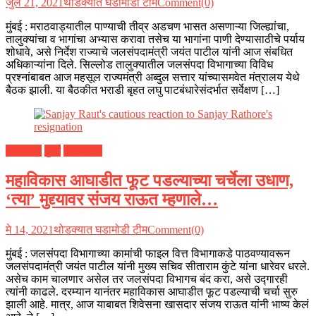
जुलै 21, 2021
थोडक्यात घडामोडी टीम
Comment(0)
मुंबई : मराठवाड्यातील पाण्याची तीव्र अडचण भासत असणाऱ्या जिल्ह्यांचा,
तालुक्यांचा व भागांचा अभ्यास करावा तसेच या भागांना पाणी देण्यासाठीचे पर्याय
शोधावे, असे निर्देश राज्याचे जलसंपदामंत्री जयंत पाटील यांनी आज संबधित
अधिकाऱ्यांना दिले. सिल्लोड तालुक्यातील जलसंपदा विभागाच्या विविध
प्रश्नांबाबत आज महसूल राज्यमंत्री अब्दुल सत्तार यांच्यासमवेत मंत्रालय येथे
बैठक झाली. या बैठकीत भराडी बृहत लघु पाटबंधारेसंदर्भात सर्वेक्षण […]
महाराष्ट्र
मुंबई
राजकारण
महाविकास आघाडीत फूट पडल्याच्या चर्चेला उधाण,
‘त्या’ मुद्द्यावर संजय राऊत म्हणाले…
मे 14, 2021
थोडक्यात घडामोडी टीम
Comment(0)
मुंबई : जलसंपदा विभागाच्या कामांची फाइल वित्त विभागाकडे पाठवण्यावरून
जलसंपदामंत्री जयंत पाटील यांनी मुख्य सचिव सीताराम कुंटे यांना धारेवर धरले.
असेच काम चालणार असेल तर जलसंपदा विभागच बंद करा, असे उद्गारही
त्यांनी काढले. दरम्यान यानंतर महाविकास आघाडीत फूट पडल्याची चर्चा सुरु
झाली आहे. मात्र, आज याबाबत शिवेसना खासदार संजय राऊत यांनी भाष्य केलं