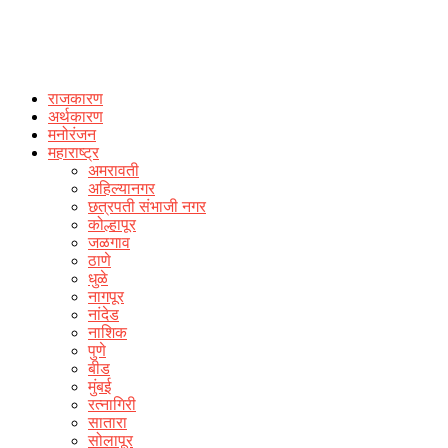
राजकारण
अर्थकारण
मनोरंजन
महाराष्ट्र
अमरावती
अहिल्यानगर
छत्रपती संभाजी नगर
कोल्हापूर
जळगाव
ठाणे
धुळे
नागपूर
नांदेड
नाशिक
पुणे
बीड
मुंबई
रत्नागिरी
सातारा
सोलापूर