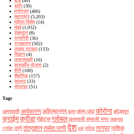
बीड
(49)
ब्लॉग
(30)
मनोरंजन
(466)
महाराष्ट्र
(5,203)
महिला विशेष
(14)
मुंबई
(1,932)
रक्‍तदान
(8)
रत्नागिरी
(36)
राजकारण
(502)
लाइफ स्टाइल
(133)
विज्ञान
(4)
व्यसनमुक्ती
(16)
शासकीय योजना
(2)
शेती
(100)
शैक्षणिक
(157)
सातारा
(33)
सोलापूर
(51)
Tags
कोरोना
अर्थकारण
अहिल्यानगर
काम-धंदा
अमरावती
कोल्हापूर
इतर
क्राईम
क्रीडा
ग्लोबल
गॅझेट्स
छत्रपती संभाजी नगर
जळगाव
देश
नागपूर
तंत्रज्ञान
तब्येत पाणी
ठाणे
नाशिक
नांदेड
ट्रेडिंग
धुळे