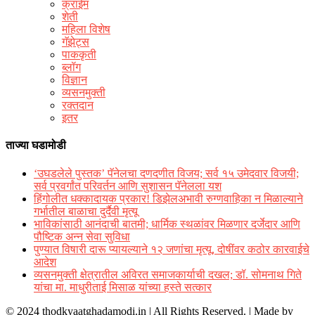
क्राईम
शेती
महिला विशेष
गॅझेट्स
पाककृती
ब्लॉग
विज्ञान
व्यसनमुक्ती
रक्‍तदान
इतर
ताज्या घडामोडी
‘उघडलेले पुस्तक’ पॅनेलचा दणदणीत विजय; सर्व १५ उमेदवार विजयी;
सर्व प्रवर्गांत परिवर्तन आणि सुशासन पॅनेलला यश
हिंगोलीत धक्कादायक प्रकार! डिझेलअभावी रुग्णवाहिका न मिळाल्याने
गर्भातील बाळाचा दुर्दैवी मृत्यू
भाविकांसाठी आनंदाची बातमी; धार्मिक स्थळांवर मिळणार दर्जेदार आणि
पौष्टिक अन्न सेवा सुविधा
पुण्यात विषारी दारू प्यायल्याने १२ जणांचा मृत्यू, दोषींवर कठोर कारवाईचे
आदेश
व्यसनमुक्ती क्षेत्रातील अविरत समाजकार्याची दखल; डॉ. सोमनाथ गिते
यांचा मा. माधुरीताई मिसाळ यांच्या हस्ते सत्कार
© 2024 thodkyaatghadamodi.in | All Rights Reserved.
|
Made by