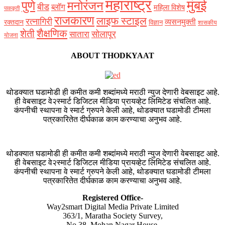
महाराष्ट्र
मुंबई
पुणे
मनोरंजन
बीड
ब्लॉग
महिला विशेष
पाककृती
राजकारण
लाइफ स्टाइल
रत्नागिरी
व्यसनमुक्ती
रक्‍तदान
विज्ञान
शासकीय
शैक्षणिक
शेती
सोलापूर
सातारा
योजना
ABOUT THODKYAAT
थोडक्यात घडामोडी ही कमीत कमी शब्दांमध्ये मराठी न्युज देणारी वेबसाइट आहे.
ही वेबसाइट वे२स्मार्ट डिजिटल मीडिया प्रायव्हेट लिमिटेड संचलित आहे.
कंपनीची स्थापना वे स्मार्ट ग्रुपने केली आहे, थोडक्यात घडामोडी टीमला
पत्रकारितेत दीर्घकाळ काम करण्याचा अनुभव आहे.
थोडक्यात घडामोडी ही कमीत कमी शब्दांमध्ये मराठी न्युज देणारी वेबसाइट आहे.
ही वेबसाइट वे२स्मार्ट डिजिटल मीडिया प्रायव्हेट लिमिटेड संचलित आहे.
कंपनीची स्थापना वे स्मार्ट ग्रुपने केली आहे, थोडक्यात घडामोडी टीमला
पत्रकारितेत दीर्घकाळ काम करण्याचा अनुभव आहे.
Registered Office-
Way2smart Digital Media Private Limited
363/1, Maratha Society Survey,
No 38, Mohan Nagar House,