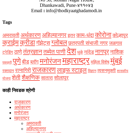
Dhankawadi, Pune-४११०४३
Email
:
info@thodkyaatghadamodi.in
Tags
कोरोना
अर्थकारण
अहिल्यानगर
काम-धंदा
अमरावती
कोल्हापूर
इतर
क्राईम
क्रीडा
ग्लोबल
गॅझेट्स
छत्रपती संभाजी नगर
जळगाव
देश
नागपूर
तंत्रज्ञान
तब्येत पाणी
ठाणे
नाशिक
नांदेड
ट्रेडिंग
धुळे
महाराष्ट्र
मुंबई
पुणे
मनोरंजन
बीड
ब्लॉग
महिला विशेष
पाककृती
राजकारण
लाइफ स्टाइल
रत्नागिरी
व्यसनमुक्ती
रक्‍तदान
विज्ञान
शासकीय
शैक्षणिक
शेती
सोलापूर
सातारा
योजना
काही निवडक श्रेणी
राजकारण
अर्थकारण
मनोरंजन
महाराष्ट्र
अमरावती
अहिल्यानगर