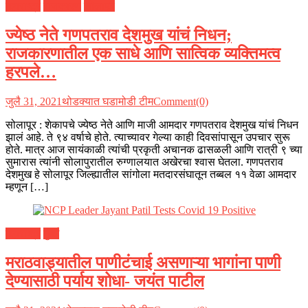
महाराष्ट्र
राजकारण
सोलापूर
ज्येष्ठ नेते गणपतराव देशमुख यांचं निधन;
राजकारणातील एक साधे आणि सात्विक व्यक्तिमत्व
हरपले…
जुलै 31, 2021
थोडक्यात घडामोडी टीम
Comment(0)
सोलापूर : शेकापचे ज्येष्ठ नेते आणि माजी आमदार गणपतराव देशमुख यांचं निधन
झालं आहे. ते ९४ वर्षाचे होते. त्याच्यावर गेल्या काही दिवसांपासून उपचार सुरू
होते. मात्र आज सायंकाळी त्यांची प्रकृती अचानक ढासळली आणि रात्री ९ च्या
सुमारास त्यांनी सोलापुरातील रुग्णालयात अखेरचा श्वास घेतला. गणपतराव
देशमुख हे सोलापूर जिल्ह्यातील सांगोला मतदारसंघातून तब्बल ११ वेळा आमदार
म्हणून […]
महाराष्ट्र
मुंबई
मराठवाड्यातील पाणीटंचाई असणाऱ्या भागांना पाणी
देण्यासाठी पर्याय शोधा- जयंत पाटील