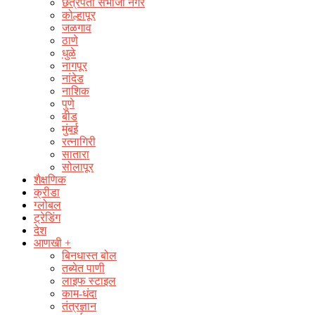
छत्रपती संभाजी नगर
कोल्हापूर
जळगाव
ठाणे
धुळे
नागपूर
नांदेड
नाशिक
पुणे
बीड
मुंबई
रत्नागिरी
सातारा
सोलापूर
शैक्षणिक
क्रीडा
ग्लोबल
ट्रेडिंग
देश
आणखी +
बिनधास्त बोल
तब्येत पाणी
लाइफ स्टाइल
काम-धंदा
तंत्रज्ञान