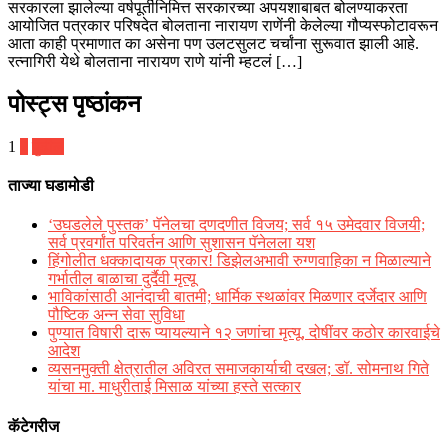
सरकारला झालेल्या वर्षपूर्तीनिमित्त सरकारच्या अपयशाबाबत बोलण्याकरता
आयोजित पत्रकार परिषदेत बोलताना नारायण राणेंनी केलेल्या गौप्यस्फोटावरून
आता काही प्रमाणात का असेना पण उलटसुलट चर्चांना सुरूवात झाली आहे.
रत्नागिरी येथे बोलताना नारायण राणे यांनी म्हटलं […]
पोस्ट्स पृष्ठांकन
1
2
पुढील
ताज्या घडामोडी
‘उघडलेले पुस्तक’ पॅनेलचा दणदणीत विजय; सर्व १५ उमेदवार विजयी;
सर्व प्रवर्गांत परिवर्तन आणि सुशासन पॅनेलला यश
हिंगोलीत धक्कादायक प्रकार! डिझेलअभावी रुग्णवाहिका न मिळाल्याने
गर्भातील बाळाचा दुर्दैवी मृत्यू
भाविकांसाठी आनंदाची बातमी; धार्मिक स्थळांवर मिळणार दर्जेदार आणि
पौष्टिक अन्न सेवा सुविधा
पुण्यात विषारी दारू प्यायल्याने १२ जणांचा मृत्यू, दोषींवर कठोर कारवाईचे
आदेश
व्यसनमुक्ती क्षेत्रातील अविरत समाजकार्याची दखल; डॉ. सोमनाथ गिते
यांचा मा. माधुरीताई मिसाळ यांच्या हस्ते सत्कार
कॅटेगरीज