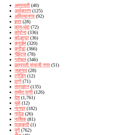
अमरावती
(40)
अर्थकारण
(125)
अहिल्यानगर
(92)
इतर
(28)
काम-धंदा
(72)
कोरोना
(336)
कोल्हापूर
(36)
क्राईम
(320)
क्रीडा
(366)
गॅझेट्स
(78)
ग्लोबल
(346)
छत्रपती संभाजी नगर
(51)
जळगाव
(28)
ट्रेडिंग
(12)
ठाणे
(71)
तंत्रज्ञान
(135)
तब्येत पाणी
(126)
देश
(1,761)
धुळे
(12)
नागपूर
(182)
नांदेड
(26)
नाशिक
(81)
पाककृती
(1)
पुणे
(762)